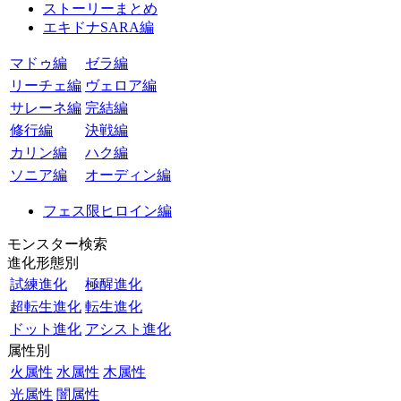
ストーリーまとめ
エキドナSARA編
マドゥ編
ゼラ編
リーチェ編
ヴェロア編
サレーネ編
完結編
修行編
決戦編
カリン編
ハク編
ソニア編
オーディン編
フェス限ヒロイン編
モンスター検索
進化形態別
試練進化
極醒進化
超転生進化
転生進化
ドット進化
アシスト進化
属性別
火属性
水属性
木属性
光属性
闇属性