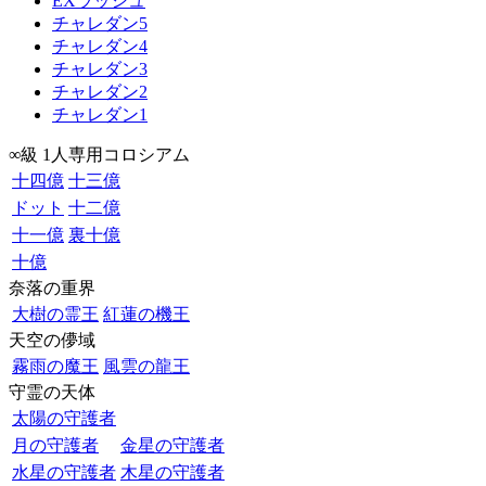
EXラッシュ
チャレダン5
チャレダン4
チャレダン3
チャレダン2
チャレダン1
∞級 1人専用コロシアム
十四億
十三億
ドット
十二億
十一億
裏十億
十億
奈落の重界
大樹の霊王
紅蓮の機王
天空の儚域
霧雨の魔王
風雲の龍王
守霊の天体
太陽の守護者
月の守護者
金星の守護者
水星の守護者
木星の守護者