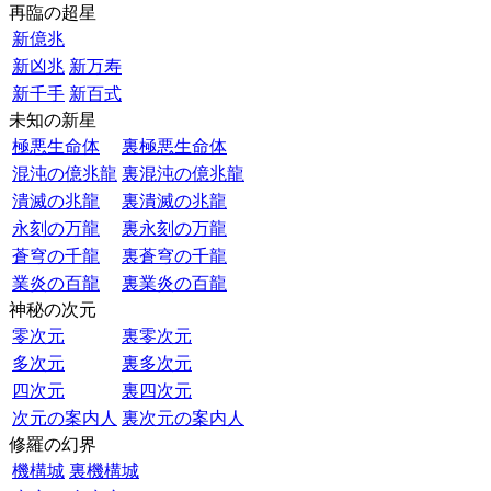
再臨の超星
新億兆
新凶兆
新万寿
新千手
新百式
未知の新星
極悪生命体
裏極悪生命体
混沌の億兆龍
裏混沌の億兆龍
潰滅の兆龍
裏潰滅の兆龍
永刻の万龍
裏永刻の万龍
蒼穹の千龍
裏蒼穹の千龍
業炎の百龍
裏業炎の百龍
神秘の次元
零次元
裏零次元
多次元
裏多次元
四次元
裏四次元
次元の案内人
裏次元の案内人
修羅の幻界
機構城
裏機構城