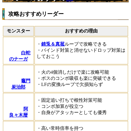
攻略おすすめリーダー
モンスター
おすすめの理由
・
錆兎＆真菰
ループで攻略できる
・バインド対策と消せないドロップ対策は
白蛇
しておこう
のナーガ
・火の4個消しだけで楽に攻略可能
・ボスのコンボ吸収も楽に突破できる
竈門
・LFの変換ループで欠損知らず
炭治郎
・固定追い打ちで根性対策可能
・コンボ加算が役立つ
阿
・自身がアタッカーとしても優秀
良々木暦
・高い常時倍率を持つ