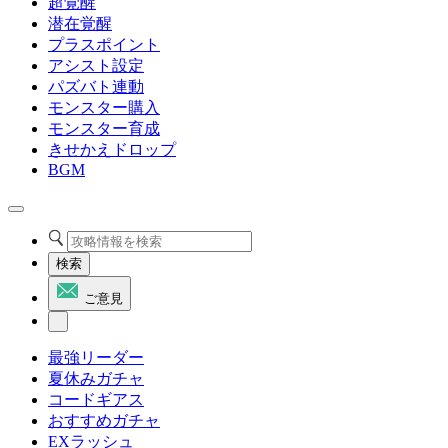
超覚醒
潜在覚醒
プラスポイント
アシスト設定
パズバト連動
モンスター購入
モンスター育成
きせかえドロップ
BGM
検索
ご意見
最強リーダー
夏休みガチャ
コードギアス
おすすめガチャ
EXラッシュ