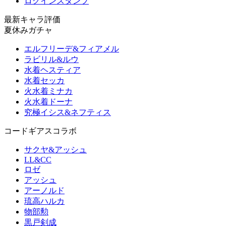
ログインスタンプ
最新キャラ評価
夏休みガチャ
エルフリーデ&フィアメル
ラビリル&ルウ
水着ヘスティア
水着セッカ
火水着ミナカ
火水着ドーナ
究極イシス&ネフティス
コードギアスコラボ
サクヤ&アッシュ
LL&CC
ロゼ
アッシュ
アーノルド
琉高ハルカ
物部勲
黒戸剣成