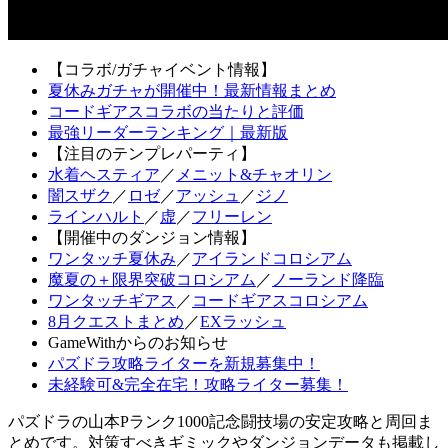
【コラボ/ガチャイベント情報】
夏休みガチャが開催中！最新情報まとめ
コードギアスコラボの当たりと評価
最強リーダーランキング｜最新版
【注目のテンプレパーティ】
水着ヘスティア
／
メニット&チャオリン
闇スザク
／
ロゼ
／
アッシュ
／
ジノ
ラインハルト
／
虚
／
フリーレン
【開催中のダンジョン情報】
ワンタッチ夏休み
／
アイランドコロシアム
魔夏の＋限界突破コロシアム
／
ノーランド降臨
ワンタッチギアス
／
コードギアスコロシアム
8月クエストまとめ
／
EXラッシュ
GameWithからのお知らせ
パズドラ攻略ライターを新規募集中！
未経験可&完全在宅！攻略ライター募集！
パズドラの山本Pランク1000記念闘技場の安定攻略と周回ま
とめです。対策すべきギミックやダンジョンデータも掲載し