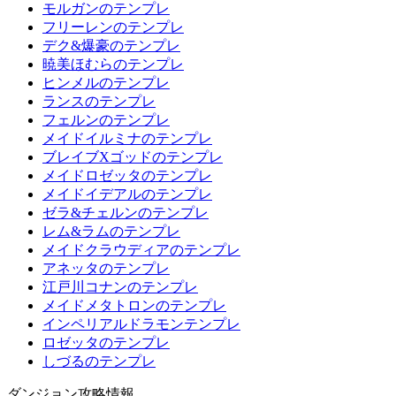
モルガンのテンプレ
フリーレンのテンプレ
デク&爆豪のテンプレ
暁美ほむらのテンプレ
ヒンメルのテンプレ
ランスのテンプレ
フェルンのテンプレ
メイドイルミナのテンプレ
ブレイブXゴッドのテンプレ
メイドロゼッタのテンプレ
メイドイデアルのテンプレ
ゼラ&チェルンのテンプレ
レム&ラムのテンプレ
メイドクラウディアのテンプレ
アネッタのテンプレ
江戸川コナンのテンプレ
メイドメタトロンのテンプレ
インペリアルドラモンテンプレ
ロゼッタのテンプレ
しづるのテンプレ
ダンジョン攻略情報