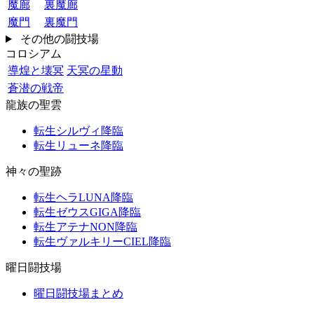
魔廊
裏魔廊
魔門
裏魔門
その他の闘技場
コロシアム
導煌と壊冥
天冥の星動
蒼潜の戦帝
龍族の聖雲
転生シルヴィ降臨
転生リューネ降臨
神々の聖跡
転生ヘラLUNA降臨
転生ゼウスGIGA降臨
転生アテナNON降臨
転生ヴァルキリーCIEL降臨
曜日闘技場
曜日闘技場まとめ