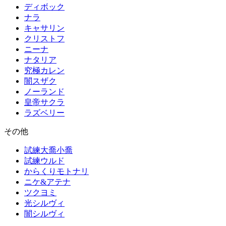
ディボック
ナラ
キャサリン
クリストフ
ニーナ
ナタリア
究極カレン
闇スザク
ノーランド
皇帝サクラ
ラズベリー
その他
試練大喬小喬
試練ウルド
からくりモトナリ
ニケ&アテナ
ツクヨミ
光シルヴィ
闇シルヴィ