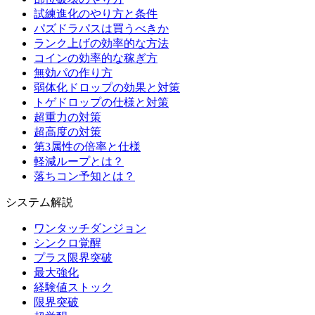
試練進化のやり方と条件
パズドラパスは買うべきか
ランク上げの効率的な方法
コインの効率的な稼ぎ方
無効パの作り方
弱体化ドロップの効果と対策
トゲドロップの仕様と対策
超重力の対策
超高度の対策
第3属性の倍率と仕様
軽減ループとは？
落ちコン予知とは？
システム解説
ワンタッチダンジョン
シンクロ覚醒
プラス限界突破
最大強化
経験値ストック
限界突破