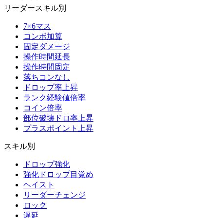
リーダースキル別
7×6マス
コンボ加算
固定ダメージ
操作時間延長
操作時間固定
落ちコンなし
ドロップ率上昇
ランク経験値倍率
コイン倍率
部位破壊ドロ率上昇
プラスポイント上昇
スキル別
ドロップ強化
強化ドロップ目覚め
ヘイスト
リーダーチェンジ
ロック
遅延