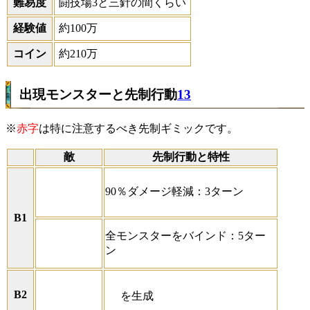
難易度
闘技場3と三針の間くらい
経験値
約100万
コイン
約210万
出現モンスターと先制行動
13
※
赤字
は特に注意するべき先制ギミックです。
敵
先制行動と特性
90％ダメージ軽減：3ターン
B1
全モンスターをバインド：5ター
ン
B2
を生成