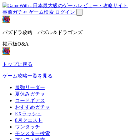
事前ガチャ
ゲーム検索
ログイン
パズドラ攻略｜パズル＆ドラゴンズ
掲示板Q&A
トップに戻る
ゲーム攻略一覧を見る
最強リーダー
夏休みガチャ
コードギアス
おすすめガチャ
EXラッシュ
8月クエスト
ワンタッチ
モンスター検索
アシスト検索