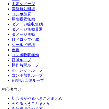
固定ダメージ
覚醒無効回復
コンボ加算
属性吸収無効
ダメージ吸収無効
ダメージ無効貫通
ダメージ無効
釘ドロップ生成
シールド破壊
自傷
コンボ吸収無効
軽減ループ
操作時間ループ
ルーレットループ
コンボ加算ループ
HP割合回復ループ
初心者向け
初心者がやるべきことまとめ
今やるべきことまとめ
部位破壊のやり方