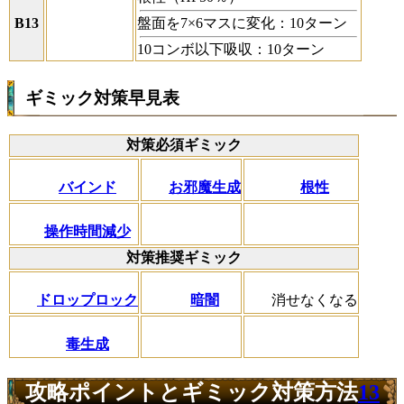
B13
盤面を7×6マスに変化：10ターン
10コンボ以下吸収：10ターン
ギミック対策早見表
対策必須ギミック
バインド
お邪魔生成
根性
操作時間減少
対策推奨ギミック
ドロップロック
暗闇
消せなくなる
毒生成
攻略ポイントとギミック対策方法
13