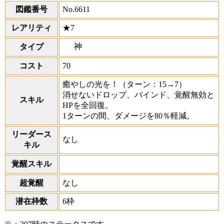
図鑑番号
No.6611
レアリティ
★7
神
タイプ
コスト
70
癒やしの光を！
（ターン：15→7）
消せないドロップ、バインド、覚醒無効と
スキル
HPを全回復。
1ターンの間、ダメージを80％軽減。
リーダース
なし
キル
覚醒スキル
超覚醒
なし
潜在枠数
6枠