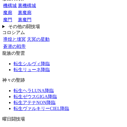
機構城
裏機構城
魔廊
裏魔廊
魔門
裏魔門
その他の闘技場
コロシアム
導煌と壊冥
天冥の星動
蒼潜の戦帝
龍族の聖雲
転生シルヴィ降臨
転生リューネ降臨
神々の聖跡
転生ヘラLUNA降臨
転生ゼウスGIGA降臨
転生アテナNON降臨
転生ヴァルキリーCIEL降臨
曜日闘技場