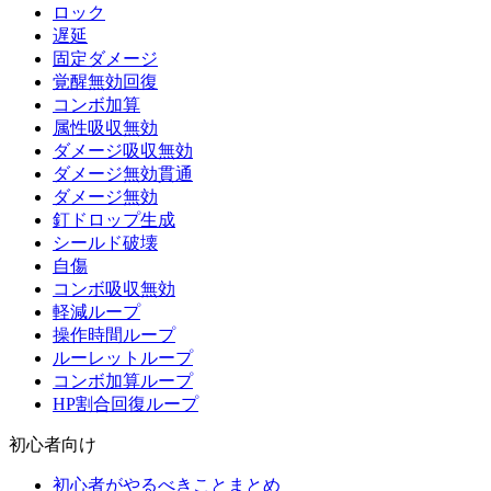
ロック
遅延
固定ダメージ
覚醒無効回復
コンボ加算
属性吸収無効
ダメージ吸収無効
ダメージ無効貫通
ダメージ無効
釘ドロップ生成
シールド破壊
自傷
コンボ吸収無効
軽減ループ
操作時間ループ
ルーレットループ
コンボ加算ループ
HP割合回復ループ
初心者向け
初心者がやるべきことまとめ