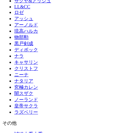
サクヤ&アッシュ
LL&CC
ロゼ
アッシュ
アーノルド
琉高ハルカ
物部勲
黒戸剣成
ディボック
ナラ
キャサリン
クリストフ
ニーナ
ナタリア
究極カレン
闇スザク
ノーランド
皇帝サクラ
ラズベリー
その他