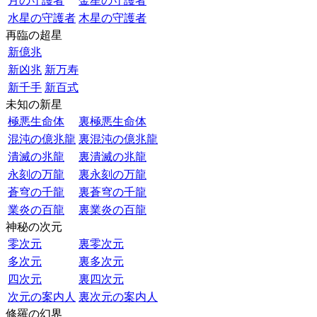
月の守護者
金星の守護者
水星の守護者
木星の守護者
再臨の超星
新億兆
新凶兆
新万寿
新千手
新百式
未知の新星
極悪生命体
裏極悪生命体
混沌の億兆龍
裏混沌の億兆龍
潰滅の兆龍
裏潰滅の兆龍
永刻の万龍
裏永刻の万龍
蒼穹の千龍
裏蒼穹の千龍
業炎の百龍
裏業炎の百龍
神秘の次元
零次元
裏零次元
多次元
裏多次元
四次元
裏四次元
次元の案内人
裏次元の案内人
修羅の幻界