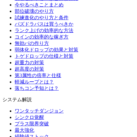
今やるべきことまとめ
部位破壊のやり方
試練進化のやり方と条件
パズドラパスは買うべきか
ランク上げの効率的な方法
コインの効率的な稼ぎ方
無効パの作り方
弱体化ドロップの効果と対策
トゲドロップの仕様と対策
超重力の対策
超高度の対策
第3属性の倍率と仕様
軽減ループとは？
落ちコン予知とは？
システム解説
ワンタッチダンジョン
シンクロ覚醒
プラス限界突破
最大強化
経験値ストック