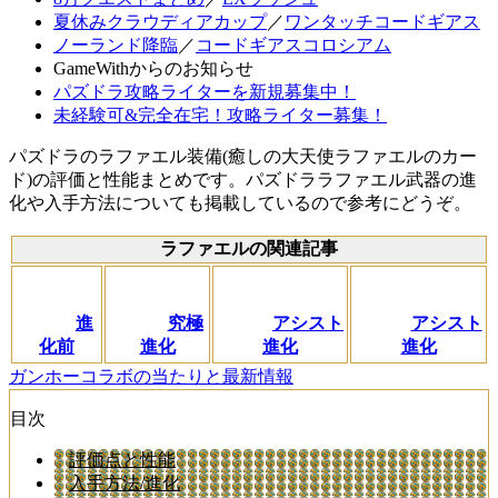
夏休みクラウディアカップ
／
ワンタッチコードギアス
ノーランド降臨
／
コードギアスコロシアム
GameWithからのお知らせ
パズドラ攻略ライターを新規募集中！
未経験可&完全在宅！攻略ライター募集！
パズドラのラファエル装備(癒しの大天使ラファエルのカー
ド)の評価と性能まとめです。パズドララファエル武器の進
化や入手方法についても掲載しているので参考にどうぞ。
ラファエルの関連記事
進
究極
アシスト
アシスト
化前
進化
進化
進化
ガンホーコラボの当たりと最新情報
目次
評価点と性能
入手方法/進化