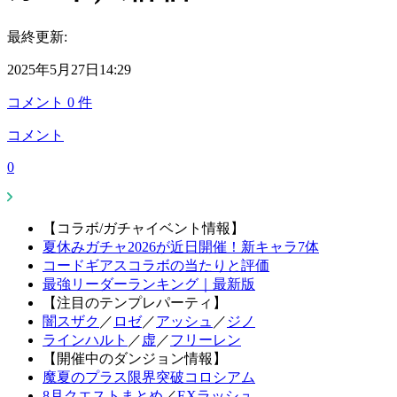
最終更新:
2025年5月27日14:29
コメント
0
件
コメント
0
【コラボ/ガチャイベント情報】
夏休みガチャ2026が近日開催！新キャラ7体
コードギアスコラボの当たりと評価
最強リーダーランキング｜最新版
【注目のテンプレパーティ】
闇スザク
／
ロゼ
／
アッシュ
／
ジノ
ラインハルト
／
虚
／
フリーレン
【開催中のダンジョン情報】
魔夏のプラス限界突破コロシアム
8月クエストまとめ
／
EXラッシュ