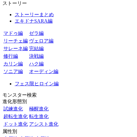
ストーリー
ストーリーまとめ
エキドナSARA編
マドゥ編
ゼラ編
リーチェ編
ヴェロア編
サレーネ編
完結編
修行編
決戦編
カリン編
ハク編
ソニア編
オーディン編
フェス限ヒロイン編
モンスター検索
進化形態別
試練進化
極醒進化
超転生進化
転生進化
ドット進化
アシスト進化
属性別