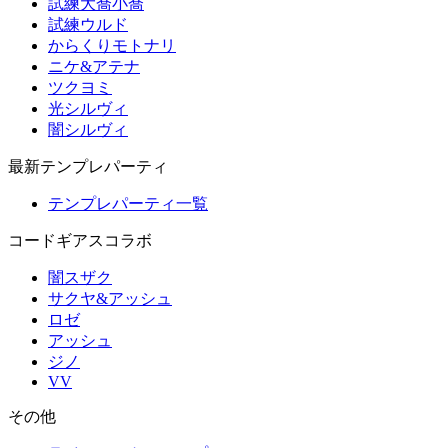
試練大喬小喬
試練ウルド
からくりモトナリ
ニケ&アテナ
ツクヨミ
光シルヴィ
闇シルヴィ
最新テンプレパーティ
テンプレパーティ一覧
コードギアスコラボ
闇スザク
サクヤ&アッシュ
ロゼ
アッシュ
ジノ
VV
その他