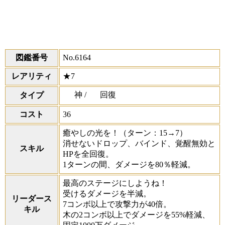
図鑑番号
No.6164
レアリティ
★7
神 /
回復
タイプ
コスト
36
癒やしの光を！
（ターン：15→7）
消せないドロップ、バインド、覚醒無効と
スキル
HPを全回復。
1ターンの間、ダメージを80％軽減。
最高のステージにしようね！
受けるダメージを半減。
リーダース
7コンボ以上で攻撃力が40倍。
キル
木の2コンボ以上でダメージを55%軽減、