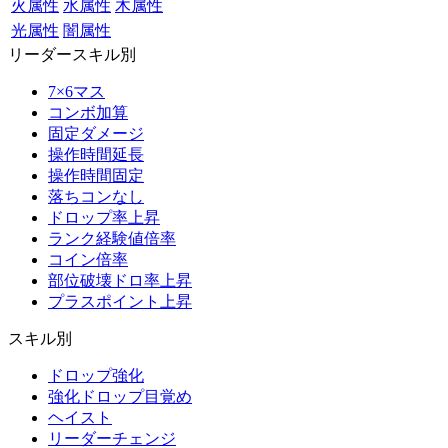
火属性
水属性
木属性
光属性
闇属性
リーダースキル別
7×6マス
コンボ加算
固定ダメージ
操作時間延長
操作時間固定
落ちコンなし
ドロップ率上昇
ランク経験値倍率
コイン倍率
部位破壊ドロ率上昇
プラスポイント上昇
スキル別
ドロップ強化
強化ドロップ目覚め
ヘイスト
リーダーチェンジ