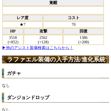
覚醒
レア度
コスト
★7
70
HP
攻撃
回復
3518
2562
1386
(+852)
(+128)
(+208)
▶他のアシスト装備検索はこちらから！
ラファエル装備の入手方法/進化系統
ガチャ
なし
ダンジョンドロップ
なし