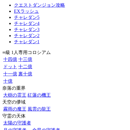
クエストダンジョン攻略
EXラッシュ
チャレダン5
チャレダン4
チャレダン3
チャレダン2
チャレダン1
∞級 1人専用コロシアム
十四億
十三億
ドット
十二億
十一億
裏十億
十億
奈落の重界
大樹の霊王
紅蓮の機王
天空の儚域
霧雨の魔王
風雲の龍王
守霊の天体
太陽の守護者