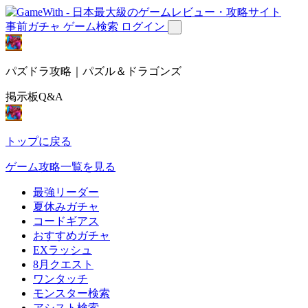
事前ガチャ
ゲーム検索
ログイン
パズドラ攻略｜パズル＆ドラゴンズ
掲示板Q&A
トップに戻る
ゲーム攻略一覧を見る
最強リーダー
夏休みガチャ
コードギアス
おすすめガチャ
EXラッシュ
8月クエスト
ワンタッチ
モンスター検索
アシスト検索