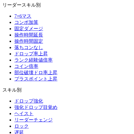
リーダースキル別
7×6マス
コンボ加算
固定ダメージ
操作時間延長
操作時間固定
落ちコンなし
ドロップ率上昇
ランク経験値倍率
コイン倍率
部位破壊ドロ率上昇
プラスポイント上昇
スキル別
ドロップ強化
強化ドロップ目覚め
ヘイスト
リーダーチェンジ
ロック
遅延