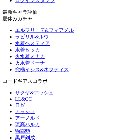
ログインスタンプ
最新キャラ評価
夏休みガチャ
エルフリーデ&フィアメル
ラビリル&ルウ
水着ヘスティア
水着セッカ
火水着ミナカ
火水着ドーナ
究極イシス&ネフティス
コードギアスコラボ
サクヤ&アッシュ
LL&CC
ロゼ
アッシュ
アーノルド
琉高ハルカ
物部勲
黒戸剣成