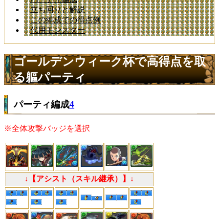
立ち回りと解説
この編成での得点例
代用モンスター
ゴールデンウィーク杯で高得点を取
る軀パーティ
パーティ編成
4
※全体攻撃バッジを選択
↓【アシスト（スキル継承）】↓