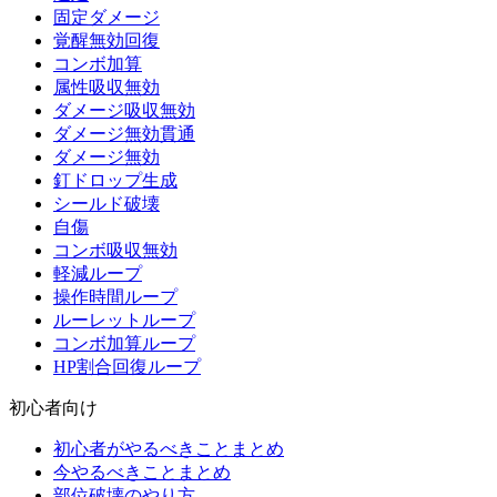
固定ダメージ
覚醒無効回復
コンボ加算
属性吸収無効
ダメージ吸収無効
ダメージ無効貫通
ダメージ無効
釘ドロップ生成
シールド破壊
自傷
コンボ吸収無効
軽減ループ
操作時間ループ
ルーレットループ
コンボ加算ループ
HP割合回復ループ
初心者向け
初心者がやるべきことまとめ
今やるべきことまとめ
部位破壊のやり方