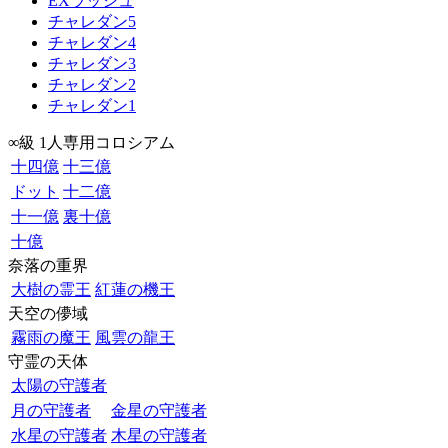
EXラッシュ
チャレダン5
チャレダン4
チャレダン3
チャレダン2
チャレダン1
∞級 1人専用コロシアム
十四億
十三億
ドット
十二億
十一億
裏十億
十億
奈落の重界
大樹の霊王
紅蓮の機王
天空の儚域
霧雨の魔王
風雲の龍王
守霊の天体
太陽の守護者
月の守護者
金星の守護者
水星の守護者
木星の守護者