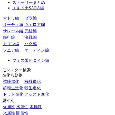
ストーリーまとめ
エキドナSARA編
マドゥ編
ゼラ編
リーチェ編
ヴェロア編
サレーネ編
完結編
修行編
決戦編
カリン編
ハク編
ソニア編
オーディン編
フェス限ヒロイン編
モンスター検索
進化形態別
試練進化
極醒進化
超転生進化
転生進化
ドット進化
アシスト進化
属性別
火属性
水属性
木属性
光属性
闇属性