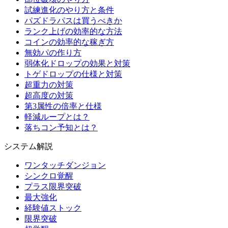
試練進化のやり方と条件
パズドラパスは買うべきか
ランク上げの効率的な方法
コインの効率的な稼ぎ方
無効パの作り方
弱体化ドロップの効果と対策
トゲドロップの仕様と対策
超重力の対策
超高度の対策
第3属性の倍率と仕様
軽減ループとは？
落ちコン予知とは？
システム解説
ワンタッチダンジョン
シンクロ覚醒
プラス限界突破
最大強化
経験値ストック
限界突破