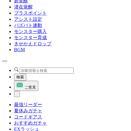
超覚醒
潜在覚醒
プラスポイント
アシスト設定
パズバト連動
モンスター購入
モンスター育成
きせかえドロップ
BGM
検索
ご意見
最強リーダー
夏休みガチャ
コードギアス
おすすめガチャ
EXラッシュ