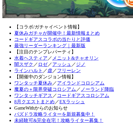
【コラボ/ガチャイベント情報】
夏休みガチャが開催中！最新情報まとめ
コードギアスコラボの当たりと評価
最強リーダーランキング｜最新版
【注目のテンプレパーティ】
水着ヘスティア
／
メニット&チャオリン
闇スザク
／
ロゼ
／
アッシュ
／
ジノ
ラインハルト
／
虚
／
フリーレン
【開催中のダンジョン情報】
ワンタッチ夏休み
／
アイランドコロシアム
魔夏の＋限界突破コロシアム
／
ノーランド降臨
ワンタッチギアス
／
コードギアスコロシアム
8月クエストまとめ
／
EXラッシュ
GameWithからのお知らせ
パズドラ攻略ライターを新規募集中！
未経験可&完全在宅！攻略ライター募集！