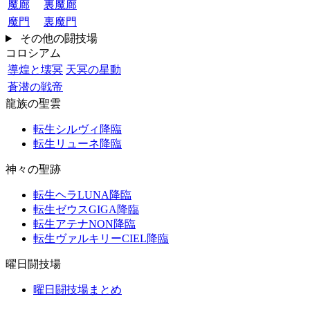
魔廊
裏魔廊
魔門
裏魔門
その他の闘技場
コロシアム
導煌と壊冥
天冥の星動
蒼潜の戦帝
龍族の聖雲
転生シルヴィ降臨
転生リューネ降臨
神々の聖跡
転生ヘラLUNA降臨
転生ゼウスGIGA降臨
転生アテナNON降臨
転生ヴァルキリーCIEL降臨
曜日闘技場
曜日闘技場まとめ