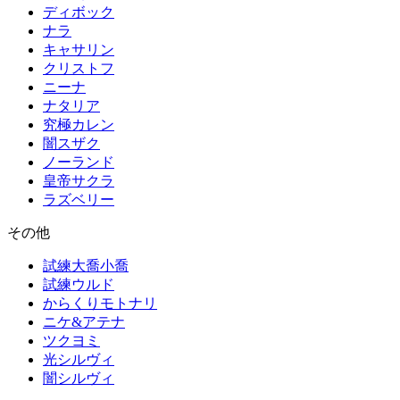
ディボック
ナラ
キャサリン
クリストフ
ニーナ
ナタリア
究極カレン
闇スザク
ノーランド
皇帝サクラ
ラズベリー
その他
試練大喬小喬
試練ウルド
からくりモトナリ
ニケ&アテナ
ツクヨミ
光シルヴィ
闇シルヴィ