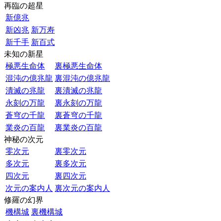
再臨の超星
新億兆
新凶兆
新万寿
新千手
新百式
未知の新星
極悪生命体
裏極悪生命体
混沌の億兆龍
裏混沌の億兆龍
潰滅の兆龍
裏潰滅の兆龍
永刻の万龍
裏永刻の万龍
蒼穹の千龍
裏蒼穹の千龍
業炎の百龍
裏業炎の百龍
神秘の次元
零次元
裏零次元
多次元
裏多次元
四次元
裏四次元
次元の案内人
裏次元の案内人
修羅の幻界
機構城
裏機構城