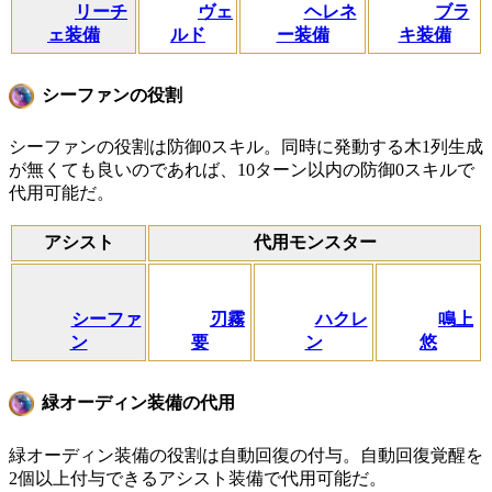
リーチ
ヴェ
ヘレネ
ブラ
ェ装備
ルド
ー装備
キ装備
シーファンの役割
シーファンの役割は防御0スキル。同時に発動する木1列生成
が無くても良いのであれば、10ターン以内の防御0スキルで
代用可能だ。
アシスト
代用モンスター
シーファ
刃霧
ハクレ
鳴上
ン
要
ン
悠
緑オーディン装備の代用
緑オーディン装備の役割は自動回復の付与。自動回復覚醒を
2個以上付与できるアシスト装備で代用可能だ。