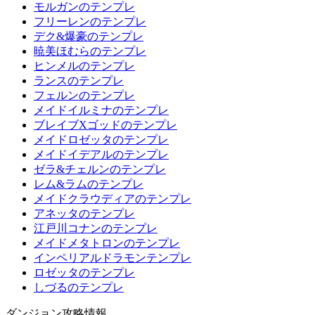
モルガンのテンプレ
フリーレンのテンプレ
デク&爆豪のテンプレ
暁美ほむらのテンプレ
ヒンメルのテンプレ
ランスのテンプレ
フェルンのテンプレ
メイドイルミナのテンプレ
ブレイブXゴッドのテンプレ
メイドロゼッタのテンプレ
メイドイデアルのテンプレ
ゼラ&チェルンのテンプレ
レム&ラムのテンプレ
メイドクラウディアのテンプレ
アネッタのテンプレ
江戸川コナンのテンプレ
メイドメタトロンのテンプレ
インペリアルドラモンテンプレ
ロゼッタのテンプレ
しづるのテンプレ
ダンジョン攻略情報