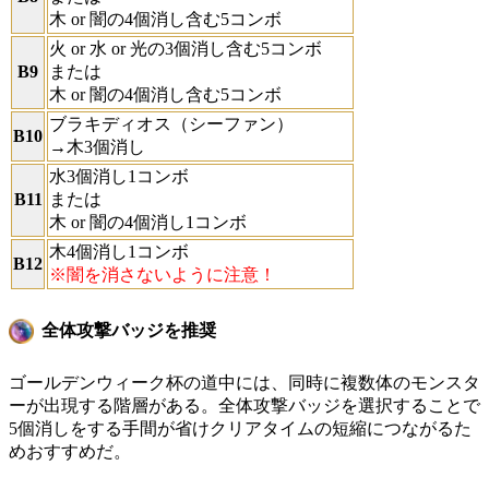
木 or 闇の4個消し含む5コンボ
火 or 水 or 光の3個消し含む5コンボ
B9
または
木 or 闇の4個消し含む5コンボ
ブラキディオス（シーファン）
B10
→木3個消し
水3個消し1コンボ
B11
または
木 or 闇の4個消し1コンボ
木4個消し1コンボ
B12
※闇を消さないように注意！
全体攻撃バッジを推奨
ゴールデンウィーク杯の道中には、同時に複数体のモンスタ
ーが出現する階層がある。全体攻撃バッジを選択することで
5個消しをする手間が省けクリアタイムの短縮につながるた
めおすすめだ。