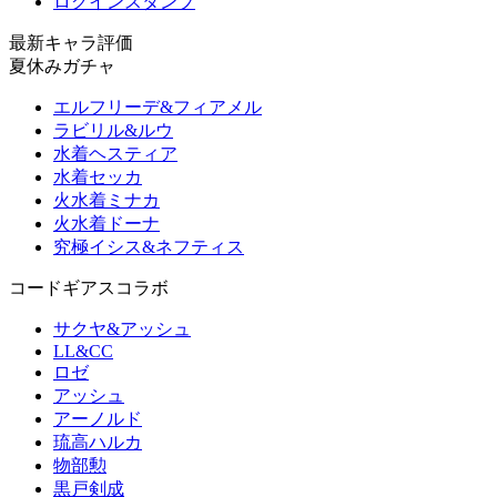
ログインスタンプ
最新キャラ評価
夏休みガチャ
エルフリーデ&フィアメル
ラビリル&ルウ
水着ヘスティア
水着セッカ
火水着ミナカ
火水着ドーナ
究極イシス&ネフティス
コードギアスコラボ
サクヤ&アッシュ
LL&CC
ロゼ
アッシュ
アーノルド
琉高ハルカ
物部勲
黒戸剣成