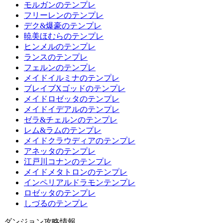
モルガンのテンプレ
フリーレンのテンプレ
デク&爆豪のテンプレ
暁美ほむらのテンプレ
ヒンメルのテンプレ
ランスのテンプレ
フェルンのテンプレ
メイドイルミナのテンプレ
ブレイブXゴッドのテンプレ
メイドロゼッタのテンプレ
メイドイデアルのテンプレ
ゼラ&チェルンのテンプレ
レム&ラムのテンプレ
メイドクラウディアのテンプレ
アネッタのテンプレ
江戸川コナンのテンプレ
メイドメタトロンのテンプレ
インペリアルドラモンテンプレ
ロゼッタのテンプレ
しづるのテンプレ
ダンジョン攻略情報