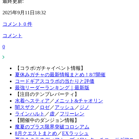
最終更新:
2025年9月11日18:32
コメント
0
件
コメント
0
【コラボ/ガチャイベント情報】
夏休みガチャの最新情報まとめ！8/7開催
コードギアスコラボの当たりと評価
最強リーダーランキング｜最新版
【注目のテンプレパーティ】
水着ヘスティア
／
メニット&チャオリン
闇スザク
／
ロゼ
／
アッシュ
／
ジノ
ラインハルト
／
虚
／
フリーレン
【開催中のダンジョン情報】
魔夏のプラス限界突破コロシアム
8月クエストまとめ
／
EXラッシュ