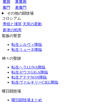
魔廊
裏魔廊
魔門
裏魔門
その他の闘技場
コロシアム
導煌と壊冥
天冥の星動
蒼潜の戦帝
龍族の聖雲
転生シルヴィ降臨
転生リューネ降臨
神々の聖跡
転生ヘラLUNA降臨
転生ゼウスGIGA降臨
転生アテナNON降臨
転生ヴァルキリーCIEL降臨
曜日闘技場
曜日闘技場まとめ