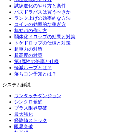
試練進化のやり方と条件
パズドラパスは買うべきか
ランク上げの効率的な方法
コインの効率的な稼ぎ方
無効パの作り方
弱体化ドロップの効果と対策
トゲドロップの仕様と対策
超重力の対策
超高度の対策
第3属性の倍率と仕様
軽減ループとは？
落ちコン予知とは？
システム解説
ワンタッチダンジョン
シンクロ覚醒
プラス限界突破
最大強化
経験値ストック
限界突破