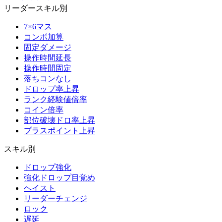
リーダースキル別
7×6マス
コンボ加算
固定ダメージ
操作時間延長
操作時間固定
落ちコンなし
ドロップ率上昇
ランク経験値倍率
コイン倍率
部位破壊ドロ率上昇
プラスポイント上昇
スキル別
ドロップ強化
強化ドロップ目覚め
ヘイスト
リーダーチェンジ
ロック
遅延