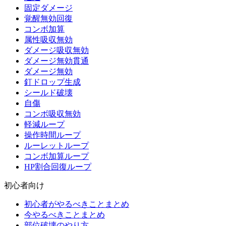
固定ダメージ
覚醒無効回復
コンボ加算
属性吸収無効
ダメージ吸収無効
ダメージ無効貫通
ダメージ無効
釘ドロップ生成
シールド破壊
自傷
コンボ吸収無効
軽減ループ
操作時間ループ
ルーレットループ
コンボ加算ループ
HP割合回復ループ
初心者向け
初心者がやるべきことまとめ
今やるべきことまとめ
部位破壊のやり方