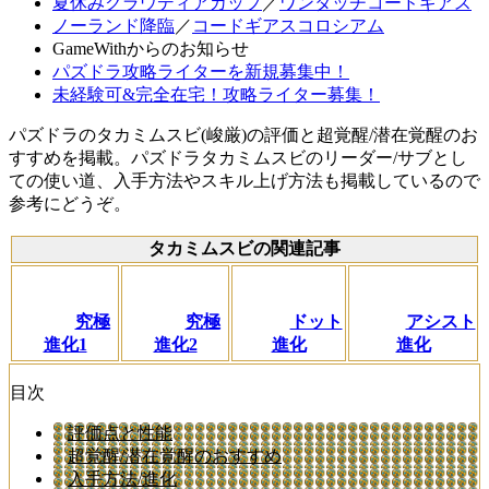
夏休みクラウディアカップ
／
ワンタッチコードギアス
ノーランド降臨
／
コードギアスコロシアム
GameWithからのお知らせ
パズドラ攻略ライターを新規募集中！
未経験可&完全在宅！攻略ライター募集！
パズドラのタカミムスビ(峻厳)の評価と超覚醒/潜在覚醒のお
すすめを掲載。パズドラタカミムスビのリーダー/サブとし
ての使い道、入手方法やスキル上げ方法も掲載しているので
参考にどうぞ。
タカミムスビの関連記事
究極
究極
ドット
アシスト
進化1
進化2
進化
進化
目次
評価点と性能
超覚醒/潜在覚醒のおすすめ
入手方法/進化