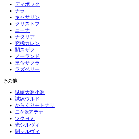
ディボック
ナラ
キャサリン
クリストフ
ニーナ
ナタリア
究極カレン
闇スザク
ノーランド
皇帝サクラ
ラズベリー
その他
試練大喬小喬
試練ウルド
からくりモトナリ
ニケ&アテナ
ツクヨミ
光シルヴィ
闇シルヴィ