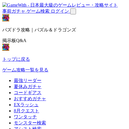
事前ガチャ
ゲーム検索
ログイン
パズドラ攻略｜パズル＆ドラゴンズ
掲示板Q&A
トップに戻る
ゲーム攻略一覧を見る
最強リーダー
夏休みガチャ
コードギアス
おすすめガチャ
EXラッシュ
8月クエスト
ワンタッチ
モンスター検索
アシスト検索