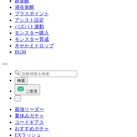
超覚醒
潜在覚醒
プラスポイント
アシスト設定
パズバト連動
モンスター購入
モンスター育成
きせかえドロップ
BGM
検索
ご意見
最強リーダー
夏休みガチャ
コードギアス
おすすめガチャ
EXラッシュ