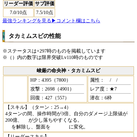
リーダー評価
サブ評価
7.0
/10点
7.5
/10点
最強ランキングを見る
▶コメント欄はこちら
タカミムスビの性能
※ステータスは+297時のものを掲載しています
※（）内の数字は限界突破Lv110時のものです
峻厳の命央神・タカミムスビ
HP：4395（7800）
属性：
/
/
攻撃：2698（4901）
レア度：★7
回復：427（557）
潜在：6枠
【スキル】
（ターン：25→4）
4ターンの間、操作時間が3倍、自分のダメージ上限値が
200億、
が少し落ちやすくなる。
を解除し、盤面を
に変化。
【リーダースキル】