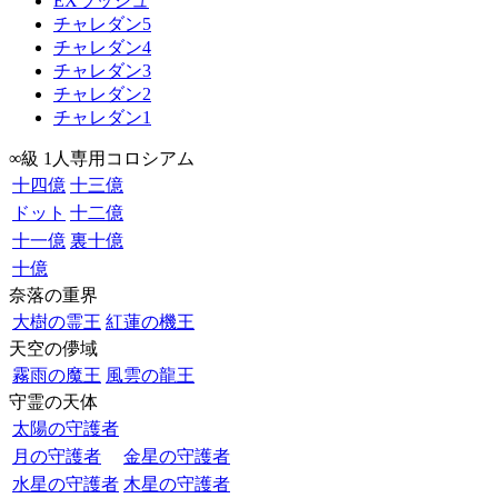
EXラッシュ
チャレダン5
チャレダン4
チャレダン3
チャレダン2
チャレダン1
∞級 1人専用コロシアム
十四億
十三億
ドット
十二億
十一億
裏十億
十億
奈落の重界
大樹の霊王
紅蓮の機王
天空の儚域
霧雨の魔王
風雲の龍王
守霊の天体
太陽の守護者
月の守護者
金星の守護者
水星の守護者
木星の守護者