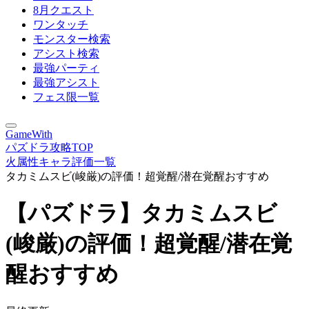
8月クエスト
ワンタッチ
モンスター検索
アシスト検索
最強パーティ
最強アシスト
フェス限一覧
GameWith
パズドラ攻略TOP
火属性キャラ評価一覧
タカミムスビ(峻厳)の評価！超覚醒/潜在覚醒おすすめ
【パズドラ】タカミムスビ
(峻厳)の評価！超覚醒/潜在覚
醒おすすめ