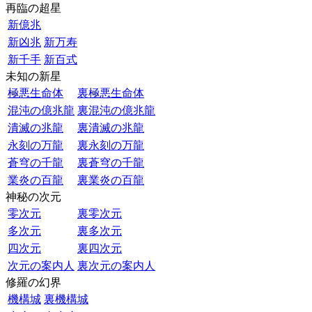
再臨の超星
新億兆
新凶兆
新万寿
新千手
新百式
未知の新星
極悪生命体
裏極悪生命体
混沌の億兆龍
裏混沌の億兆龍
潰滅の兆龍
裏潰滅の兆龍
永刻の万龍
裏永刻の万龍
蒼穹の千龍
裏蒼穹の千龍
業炎の百龍
裏業炎の百龍
神秘の次元
零次元
裏零次元
多次元
裏多次元
四次元
裏四次元
次元の案内人
裏次元の案内人
修羅の幻界
機構城
裏機構城