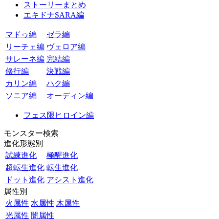
ストーリーまとめ
エキドナSARA編
マドゥ編
ゼラ編
リーチェ編
ヴェロア編
サレーネ編
完結編
修行編
決戦編
カリン編
ハク編
ソニア編
オーディン編
フェス限ヒロイン編
モンスター検索
進化形態別
試練進化
極醒進化
超転生進化
転生進化
ドット進化
アシスト進化
属性別
火属性
水属性
木属性
光属性
闇属性