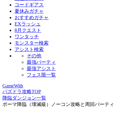
コードギアス
夏休みガチャ
おすすめガチャ
EXラッシュ
8月クエスト
ワンタッチ
モンスター検索
アシスト検索
その他
最強パーティ
最強アシスト
フェス限一覧
GameWith
パズドラ攻略TOP
降臨ダンジョン一覧
ボーマ降臨（壊滅級）ノーコン攻略と周回パーティ