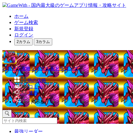
ホーム
ゲーム検索
新規登録
ログイン
2カラム
3カラム
パズドラ攻略｜パズル＆ドラゴンズ
他の攻略
コミュ
速報
掲示板
最強リーダー