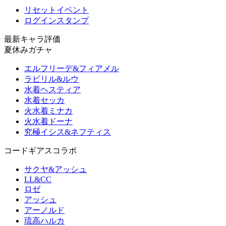
リセットイベント
ログインスタンプ
最新キャラ評価
夏休みガチャ
エルフリーデ&フィアメル
ラビリル&ルウ
水着ヘスティア
水着セッカ
火水着ミナカ
火水着ドーナ
究極イシス&ネフティス
コードギアスコラボ
サクヤ&アッシュ
LL&CC
ロゼ
アッシュ
アーノルド
琉高ハルカ