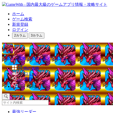
ホーム
ゲーム検索
新規登録
ログイン
2カラム
3カラム
パズドラ攻略｜パズル＆ドラゴンズ
他の攻略
コミュ
速報
掲示板
最強リーダー