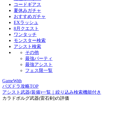
コードギアス
夏休みガチャ
おすすめガチャ
EXラッシュ
8月クエスト
ワンタッチ
モンスター検索
アシスト検索
その他
最強パーティ
最強アシスト
フェス限一覧
GameWith
パズドラ攻略TOP
アシスト武器(装備)一覧｜絞り込み検索機能付き
カラドボルグ武器(雷石剣)の評価