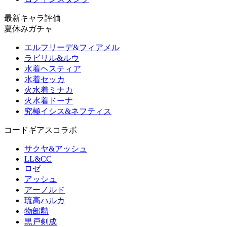
最新キャラ評価
夏休みガチャ
エルフリーデ&フィアメル
ラビリル&ルウ
水着ヘスティア
水着セッカ
火水着ミナカ
火水着ドーナ
究極イシス&ネフティス
コードギアスコラボ
サクヤ&アッシュ
LL&CC
ロゼ
アッシュ
アーノルド
琉高ハルカ
物部勲
黒戸剣成