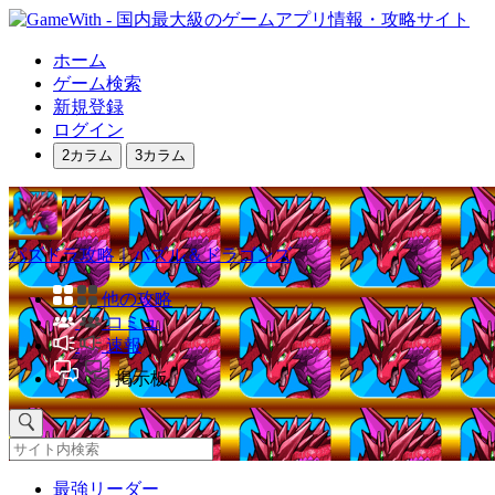
ホーム
ゲーム検索
新規登録
ログイン
2カラム
3カラム
パズドラ攻略｜パズル＆ドラゴンズ
他の攻略
コミュ
速報
掲示板
最強リーダー