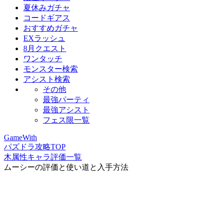
夏休みガチャ
コードギアス
おすすめガチャ
EXラッシュ
8月クエスト
ワンタッチ
モンスター検索
アシスト検索
その他
最強パーティ
最強アシスト
フェス限一覧
GameWith
パズドラ攻略TOP
木属性キャラ評価一覧
ムーシーの評価と使い道と入手方法