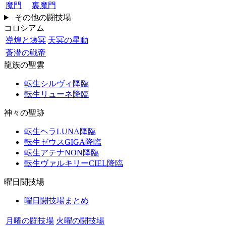
魔門
裏魔門
その他の闘技場
コロシアム
導煌と壊冥
天冥の星動
蒼潜の戦帝
龍族の聖雲
転生シルヴィ降臨
転生リューネ降臨
神々の聖跡
転生ヘラLUNA降臨
転生ゼウスGIGA降臨
転生アテナNON降臨
転生ヴァルキリーCIEL降臨
曜日闘技場
曜日闘技場まとめ
月曜の闘技場
火曜の闘技場