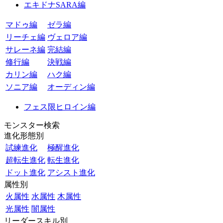
エキドナSARA編
マドゥ編
ゼラ編
リーチェ編
ヴェロア編
サレーネ編
完結編
修行編
決戦編
カリン編
ハク編
ソニア編
オーディン編
フェス限ヒロイン編
モンスター検索
進化形態別
試練進化
極醒進化
超転生進化
転生進化
ドット進化
アシスト進化
属性別
火属性
水属性
木属性
光属性
闇属性
リーダースキル別