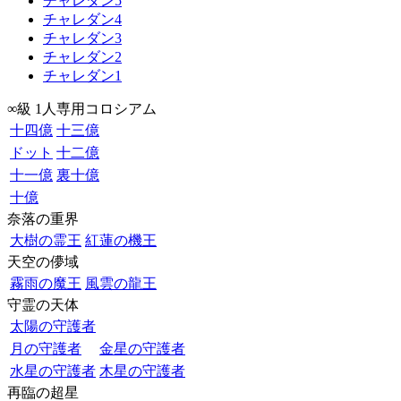
チャレダン5
チャレダン4
チャレダン3
チャレダン2
チャレダン1
∞級 1人専用コロシアム
十四億
十三億
ドット
十二億
十一億
裏十億
十億
奈落の重界
大樹の霊王
紅蓮の機王
天空の儚域
霧雨の魔王
風雲の龍王
守霊の天体
太陽の守護者
月の守護者
金星の守護者
水星の守護者
木星の守護者
再臨の超星