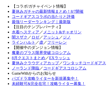
【コラボ/ガチャイベント情報】
夏休みガチャの最新情報まとめ！8/7開催
コードギアスコラボの当たりと評価
最強リーダーランキング｜最新版
【注目のテンプレパーティ】
水着ヘスティア
／
メニット&チャオリン
闇スザク
／
ロゼ
／
アッシュ
／
ジノ
ラインハルト
／
虚
／
フリーレン
【開催中のダンジョン情報】
魔夏のプラス限界突破コロシアム
8月クエストまとめ
／
EXラッシュ
夏休みクラウディアカップ
／
ワンタッチコードギアス
ノーランド降臨
／
コードギアスコロシアム
GameWithからのお知らせ
パズドラ攻略ライターを新規募集中！
未経験可&完全在宅！攻略ライター募集！