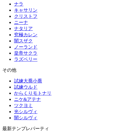
ナラ
キャサリン
クリストフ
ニーナ
ナタリア
究極カレン
闇スザク
ノーランド
皇帝サクラ
ラズベリー
その他
試練大喬小喬
試練ウルド
からくりモトナリ
ニケ&アテナ
ツクヨミ
光シルヴィ
闇シルヴィ
最新テンプレパーティ