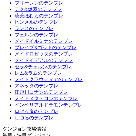
フリーレンのテンプレ
デク&爆豪のテンプレ
暁美ほむらのテンプレ
ヒンメルのテンプレ
ランスのテンプレ
フェルンのテンプレ
メイドイルミナのテンプレ
ブレイブXゴッドのテンプレ
メイドロゼッタのテンプレ
メイドイデアルのテンプレ
ゼラ&チェルンのテンプレ
レム&ラムのテンプレ
メイドクラウディアのテンプレ
アネッタのテンプレ
江戸川コナンのテンプレ
メイドメタトロンのテンプレ
インペリアルドラモンテンプレ
ロゼッタのテンプレ
しづるのテンプレ
ダンジョン攻略情報
最新・注目ダンジョン