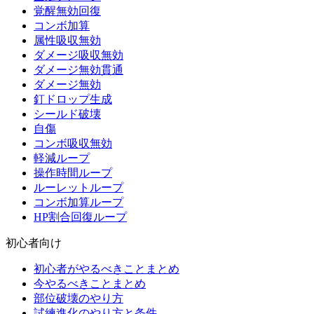
覚醒無効回復
コンボ加算
属性吸収無効
ダメージ吸収無効
ダメージ無効貫通
ダメージ無効
釘ドロップ生成
シールド破壊
自傷
コンボ吸収無効
軽減ループ
操作時間ループ
ルーレットループ
コンボ加算ループ
HP割合回復ループ
初心者向け
初心者がやるべきことまとめ
今やるべきことまとめ
部位破壊のやり方
試練進化のやり方と条件