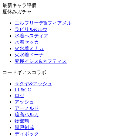
最新キャラ評価
夏休みガチャ
エルフリーデ&フィアメル
ラビリル&ルウ
水着ヘスティア
水着セッカ
火水着ミナカ
火水着ドーナ
究極イシス&ネフティス
コードギアスコラボ
サクヤ&アッシュ
LL&CC
ロゼ
アッシュ
アーノルド
琉高ハルカ
物部勲
黒戸剣成
ディボック