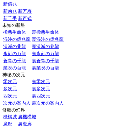
新億兆
新凶兆
新万寿
新千手
新百式
未知の新星
極悪生命体
裏極悪生命体
混沌の億兆龍
裏混沌の億兆龍
潰滅の兆龍
裏潰滅の兆龍
永刻の万龍
裏永刻の万龍
蒼穹の千龍
裏蒼穹の千龍
業炎の百龍
裏業炎の百龍
神秘の次元
零次元
裏零次元
多次元
裏多次元
四次元
裏四次元
次元の案内人
裏次元の案内人
修羅の幻界
機構城
裏機構城
魔廊
裏魔廊