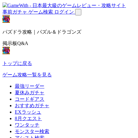
事前ガチャ
ゲーム検索
ログイン
パズドラ攻略｜パズル＆ドラゴンズ
掲示板Q&A
トップに戻る
ゲーム攻略一覧を見る
最強リーダー
夏休みガチャ
コードギアス
おすすめガチャ
EXラッシュ
8月クエスト
ワンタッチ
モンスター検索
アシスト検索