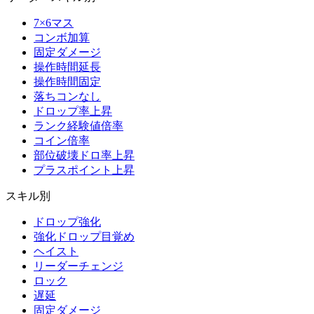
7×6マス
コンボ加算
固定ダメージ
操作時間延長
操作時間固定
落ちコンなし
ドロップ率上昇
ランク経験値倍率
コイン倍率
部位破壊ドロ率上昇
プラスポイント上昇
スキル別
ドロップ強化
強化ドロップ目覚め
ヘイスト
リーダーチェンジ
ロック
遅延
固定ダメージ