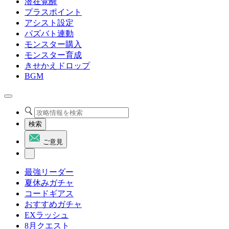
潜在覚醒
プラスポイント
アシスト設定
パズバト連動
モンスター購入
モンスター育成
きせかえドロップ
BGM
検索
ご意見
最強リーダー
夏休みガチャ
コードギアス
おすすめガチャ
EXラッシュ
8月クエスト