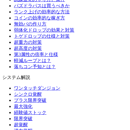
パズドラパスは買うべきか
ランク上げの効率的な方法
コインの効率的な稼ぎ方
無効パの作り方
弱体化ドロップの効果と対策
トゲドロップの仕様と対策
超重力の対策
超高度の対策
第3属性の倍率と仕様
軽減ループとは？
落ちコン予知とは？
システム解説
ワンタッチダンジョン
シンクロ覚醒
プラス限界突破
最大強化
経験値ストック
限界突破
超覚醒