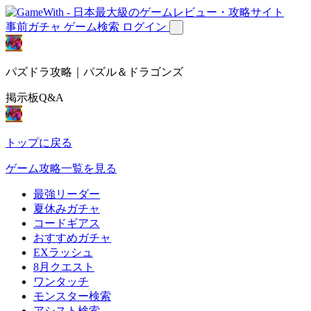
事前ガチャ
ゲーム検索
ログイン
パズドラ攻略｜パズル＆ドラゴンズ
掲示板Q&A
トップに戻る
ゲーム攻略一覧を見る
最強リーダー
夏休みガチャ
コードギアス
おすすめガチャ
EXラッシュ
8月クエスト
ワンタッチ
モンスター検索
アシスト検索