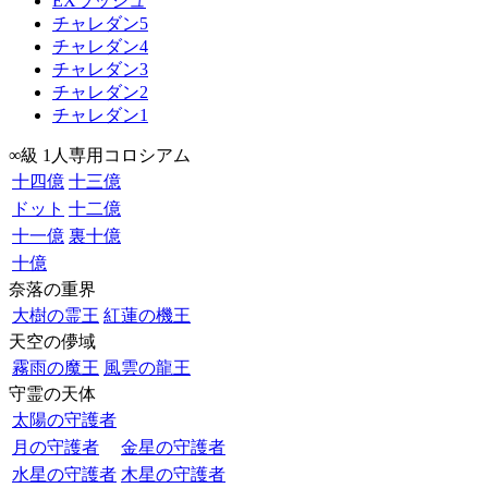
EXラッシュ
チャレダン5
チャレダン4
チャレダン3
チャレダン2
チャレダン1
∞級 1人専用コロシアム
十四億
十三億
ドット
十二億
十一億
裏十億
十億
奈落の重界
大樹の霊王
紅蓮の機王
天空の儚域
霧雨の魔王
風雲の龍王
守霊の天体
太陽の守護者
月の守護者
金星の守護者
水星の守護者
木星の守護者