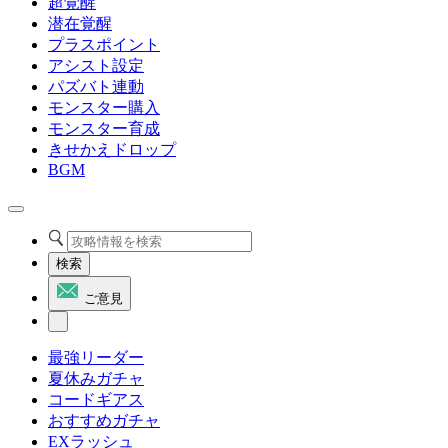
超覚醒
潜在覚醒
プラスポイント
アシスト設定
パズバト連動
モンスター購入
モンスター育成
きせかえドロップ
BGM
検索
ご意見
最強リーダー
夏休みガチャ
コードギアス
おすすめガチャ
EXラッシュ