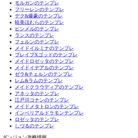
モルガンのテンプレ
フリーレンのテンプレ
デク&爆豪のテンプレ
暁美ほむらのテンプレ
ヒンメルのテンプレ
ランスのテンプレ
フェルンのテンプレ
メイドイルミナのテンプレ
ブレイブXゴッドのテンプレ
メイドロゼッタのテンプレ
メイドイデアルのテンプレ
ゼラ&チェルンのテンプレ
レム&ラムのテンプレ
メイドクラウディアのテンプレ
アネッタのテンプレ
江戸川コナンのテンプレ
メイドメタトロンのテンプレ
インペリアルドラモンテンプレ
ロゼッタのテンプレ
しづるのテンプレ
ダンジョン攻略情報