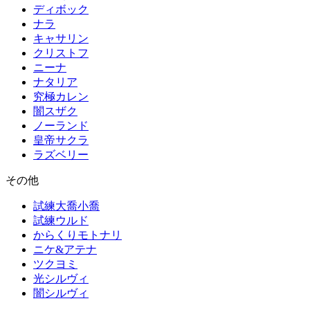
ディボック
ナラ
キャサリン
クリストフ
ニーナ
ナタリア
究極カレン
闇スザク
ノーランド
皇帝サクラ
ラズベリー
その他
試練大喬小喬
試練ウルド
からくりモトナリ
ニケ&アテナ
ツクヨミ
光シルヴィ
闇シルヴィ