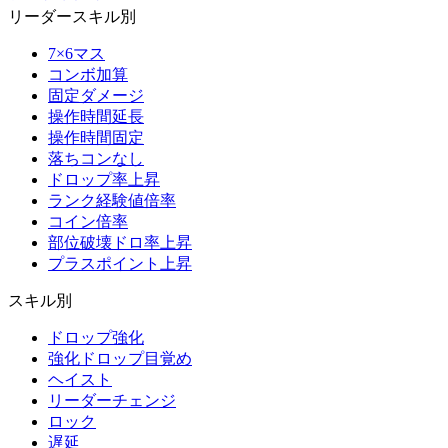
リーダースキル別
7×6マス
コンボ加算
固定ダメージ
操作時間延長
操作時間固定
落ちコンなし
ドロップ率上昇
ランク経験値倍率
コイン倍率
部位破壊ドロ率上昇
プラスポイント上昇
スキル別
ドロップ強化
強化ドロップ目覚め
ヘイスト
リーダーチェンジ
ロック
遅延