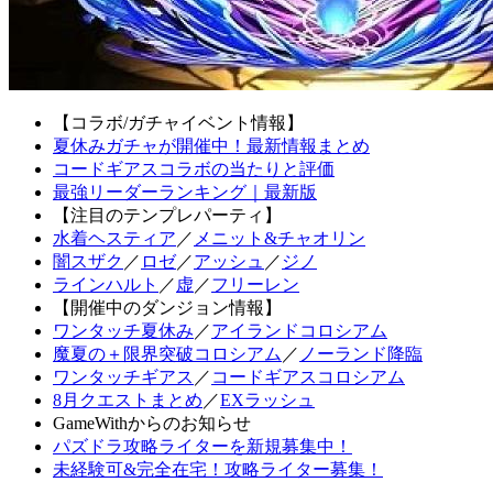
【コラボ/ガチャイベント情報】
夏休みガチャが開催中！最新情報まとめ
コードギアスコラボの当たりと評価
最強リーダーランキング｜最新版
【注目のテンプレパーティ】
水着ヘスティア
／
メニット&チャオリン
闇スザク
／
ロゼ
／
アッシュ
／
ジノ
ラインハルト
／
虚
／
フリーレン
【開催中のダンジョン情報】
ワンタッチ夏休み
／
アイランドコロシアム
魔夏の＋限界突破コロシアム
／
ノーランド降臨
ワンタッチギアス
／
コードギアスコロシアム
8月クエストまとめ
／
EXラッシュ
GameWithからのお知らせ
パズドラ攻略ライターを新規募集中！
未経験可&完全在宅！攻略ライター募集！