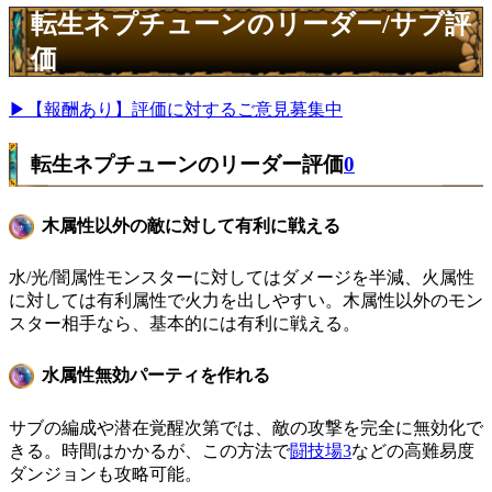
転生ネプチューンのリーダー/サブ評
価
▶【報酬あり】評価に対するご意見募集中
転生ネプチューンのリーダー評価
0
木属性以外の敵に対して有利に戦える
水/光/闇属性モンスターに対してはダメージを半減、火属性
に対しては有利属性で火力を出しやすい。木属性以外のモン
スター相手なら、基本的には有利に戦える。
水属性無効パーティを作れる
サブの編成や潜在覚醒次第では、敵の攻撃を完全に無効化で
きる。時間はかかるが、この方法で
闘技場3
などの高難易度
ダンジョンも攻略可能。