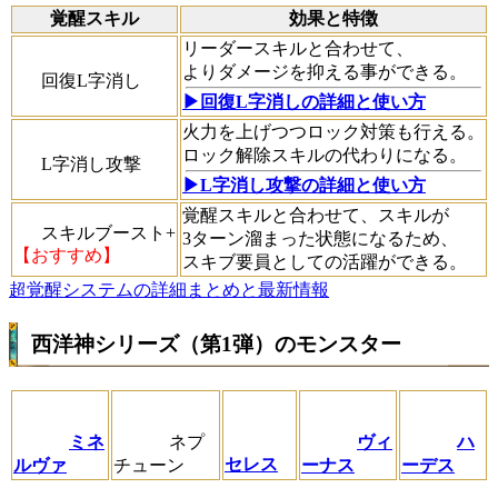
覚醒スキル
効果と特徴
リーダースキルと合わせて、
よりダメージを抑える事ができる。
回復L字消し
▶回復L字消しの詳細と使い方
火力を上げつつロック対策も行える。
ロック解除スキルの代わりになる。
L字消し攻撃
▶L字消し攻撃の詳細と使い方
覚醒スキルと合わせて、スキルが
スキルブースト+
3ターン溜まった状態になるため、
【おすすめ】
スキブ要員としての活躍ができる。
超覚醒システムの詳細まとめと最新情報
西洋神シリーズ（第1弾）のモンスター
ミネ
ネプ
ヴィ
ハ
セレス
ルヴァ
チューン
ーナス
ーデス