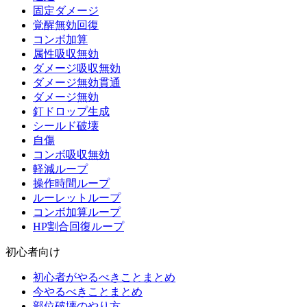
固定ダメージ
覚醒無効回復
コンボ加算
属性吸収無効
ダメージ吸収無効
ダメージ無効貫通
ダメージ無効
釘ドロップ生成
シールド破壊
自傷
コンボ吸収無効
軽減ループ
操作時間ループ
ルーレットループ
コンボ加算ループ
HP割合回復ループ
初心者向け
初心者がやるべきことまとめ
今やるべきことまとめ
部位破壊のやり方