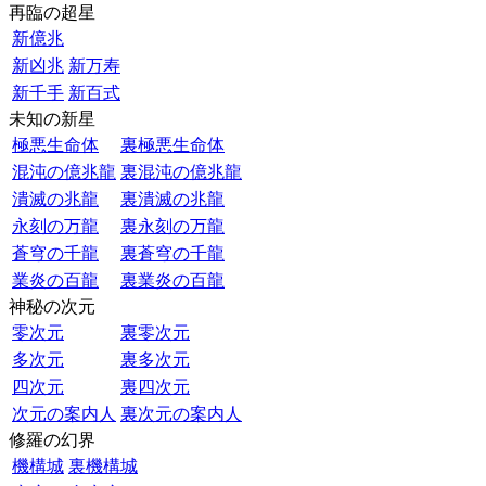
再臨の超星
新億兆
新凶兆
新万寿
新千手
新百式
未知の新星
極悪生命体
裏極悪生命体
混沌の億兆龍
裏混沌の億兆龍
潰滅の兆龍
裏潰滅の兆龍
永刻の万龍
裏永刻の万龍
蒼穹の千龍
裏蒼穹の千龍
業炎の百龍
裏業炎の百龍
神秘の次元
零次元
裏零次元
多次元
裏多次元
四次元
裏四次元
次元の案内人
裏次元の案内人
修羅の幻界
機構城
裏機構城