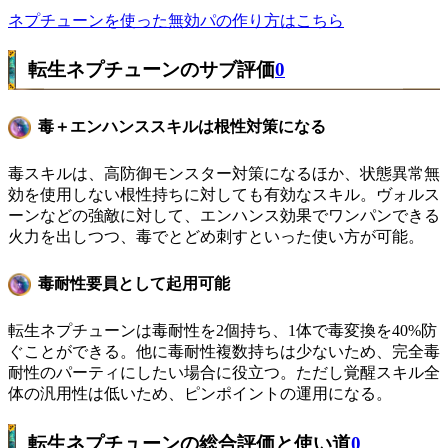
ネプチューンを使った無効パの作り方はこちら
転生ネプチューンのサブ評価
0
毒＋エンハンススキルは根性対策になる
毒スキルは、高防御モンスター対策になるほか、状態異常無
効を使用しない根性持ちに対しても有効なスキル。ヴォルス
ーンなどの強敵に対して、エンハンス効果でワンパンできる
火力を出しつつ、毒でとどめ刺すといった使い方が可能。
毒耐性要員として起用可能
転生ネプチューンは毒耐性を2個持ち、1体で毒変換を40%防
ぐことができる。他に毒耐性複数持ちは少ないため、完全毒
耐性のパーティにしたい場合に役立つ。ただし覚醒スキル全
体の汎用性は低いため、ピンポイントの運用になる。
転生ネプチューンの総合評価と使い道
0