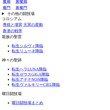
魔廊
裏魔廊
魔門
裏魔門
その他の闘技場
コロシアム
導煌と壊冥
天冥の星動
蒼潜の戦帝
龍族の聖雲
転生シルヴィ降臨
転生リューネ降臨
神々の聖跡
転生ヘラLUNA降臨
転生ゼウスGIGA降臨
転生アテナNON降臨
転生ヴァルキリーCIEL降臨
曜日闘技場
曜日闘技場まとめ