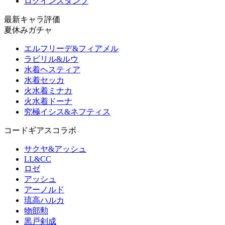
ログインスタンプ
最新キャラ評価
夏休みガチャ
エルフリーデ&フィアメル
ラビリル&ルウ
水着ヘスティア
水着セッカ
火水着ミナカ
火水着ドーナ
究極イシス&ネフティス
コードギアスコラボ
サクヤ&アッシュ
LL&CC
ロゼ
アッシュ
アーノルド
琉高ハルカ
物部勲
黒戸剣成