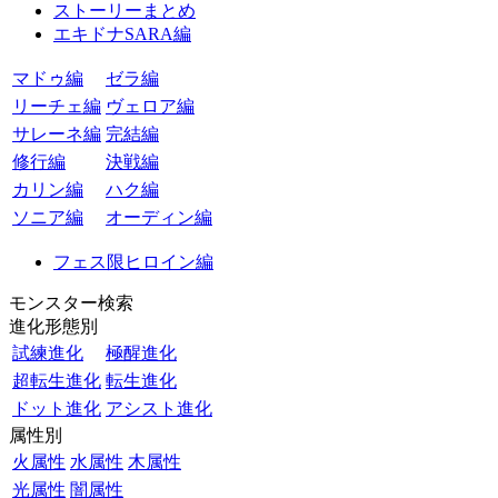
ストーリーまとめ
エキドナSARA編
マドゥ編
ゼラ編
リーチェ編
ヴェロア編
サレーネ編
完結編
修行編
決戦編
カリン編
ハク編
ソニア編
オーディン編
フェス限ヒロイン編
モンスター検索
進化形態別
試練進化
極醒進化
超転生進化
転生進化
ドット進化
アシスト進化
属性別
火属性
水属性
木属性
光属性
闇属性