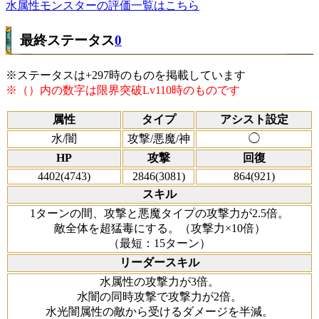
水属性モンスターの評価一覧はこちら
最終ステータス
0
※ステータスは+297時のものを掲載しています
※（）内の数字は限界突破Lv110時のものです
属性
タイプ
アシスト設定
水/闇
攻撃/悪魔/神
◯
HP
攻撃
回復
4402(4743)
2846(3081)
864(921)
スキル
1ターンの間、攻撃と悪魔タイプの攻撃力が2.5倍。
敵全体を超猛毒にする。（攻撃力×10倍）
（最短：15ターン）
リーダースキル
水属性の攻撃力が3倍。
水闇の同時攻撃で攻撃力が2倍。
水光闇属性の敵から受けるダメージを半減。