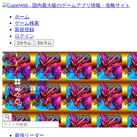
ホーム
ゲーム検索
新規登録
ログイン
2カラム
3カラム
パズドラ攻略｜パズル＆ドラゴンズ
他の攻略
コミュ
速報
掲示板
最強リーダー