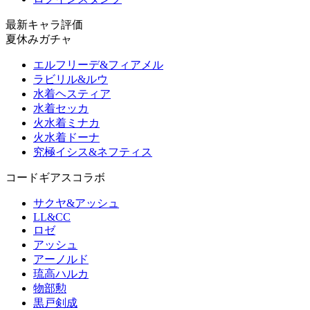
最新キャラ評価
夏休みガチャ
エルフリーデ&フィアメル
ラビリル&ルウ
水着ヘスティア
水着セッカ
火水着ミナカ
火水着ドーナ
究極イシス&ネフティス
コードギアスコラボ
サクヤ&アッシュ
LL&CC
ロゼ
アッシュ
アーノルド
琉高ハルカ
物部勲
黒戸剣成