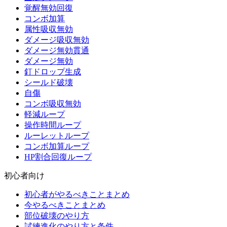
覚醒無効回復
コンボ加算
属性吸収無効
ダメージ吸収無効
ダメージ無効貫通
ダメージ無効
釘ドロップ生成
シールド破壊
自傷
コンボ吸収無効
軽減ループ
操作時間ループ
ルーレットループ
コンボ加算ループ
HP割合回復ループ
初心者向け
初心者がやるべきことまとめ
今やるべきことまとめ
部位破壊のやり方
試練進化のやり方と条件