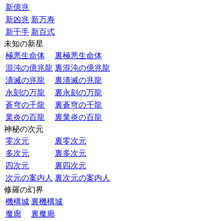
新億兆
新凶兆
新万寿
新千手
新百式
未知の新星
極悪生命体
裏極悪生命体
混沌の億兆龍
裏混沌の億兆龍
潰滅の兆龍
裏潰滅の兆龍
永刻の万龍
裏永刻の万龍
蒼穹の千龍
裏蒼穹の千龍
業炎の百龍
裏業炎の百龍
神秘の次元
零次元
裏零次元
多次元
裏多次元
四次元
裏四次元
次元の案内人
裏次元の案内人
修羅の幻界
機構城
裏機構城
魔廊
裏魔廊