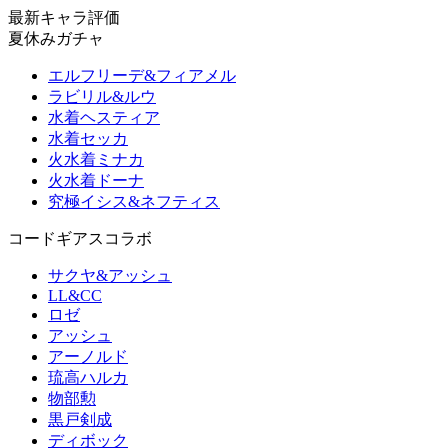
最新キャラ評価
夏休みガチャ
エルフリーデ&フィアメル
ラビリル&ルウ
水着ヘスティア
水着セッカ
火水着ミナカ
火水着ドーナ
究極イシス&ネフティス
コードギアスコラボ
サクヤ&アッシュ
LL&CC
ロゼ
アッシュ
アーノルド
琉高ハルカ
物部勲
黒戸剣成
ディボック