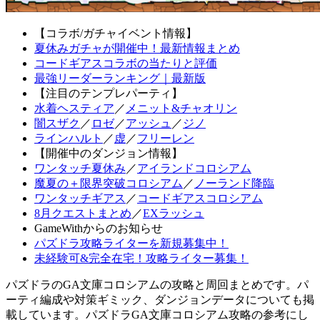
【コラボ/ガチャイベント情報】
夏休みガチャが開催中！最新情報まとめ
コードギアスコラボの当たりと評価
最強リーダーランキング｜最新版
【注目のテンプレパーティ】
水着ヘスティア
／
メニット&チャオリン
闇スザク
／
ロゼ
／
アッシュ
／
ジノ
ラインハルト
／
虚
／
フリーレン
【開催中のダンジョン情報】
ワンタッチ夏休み
／
アイランドコロシアム
魔夏の＋限界突破コロシアム
／
ノーランド降臨
ワンタッチギアス
／
コードギアスコロシアム
8月クエストまとめ
／
EXラッシュ
GameWithからのお知らせ
パズドラ攻略ライターを新規募集中！
未経験可&完全在宅！攻略ライター募集！
パズドラのGA文庫コロシアムの攻略と周回まとめです。パ
ーティ編成や対策ギミック、ダンジョンデータについても掲
載しています。パズドラGA文庫コロシアム攻略の参考にし