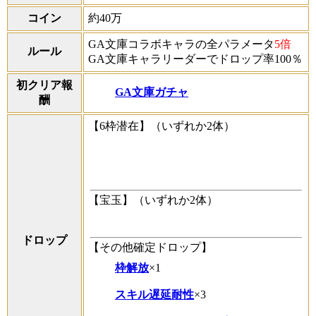
コイン
約40万
GA文庫コラボキャラの全パラメータ
5倍
ルール
GA文庫キャラリーダーでドロップ率100％
初クリア報
GA文庫ガチャ
酬
【6枠潜在】（いずれか2体）
【宝玉】（いずれか2体）
ドロップ
【その他確定ドロップ】
枠解放
×1
スキル遅延耐性
×3