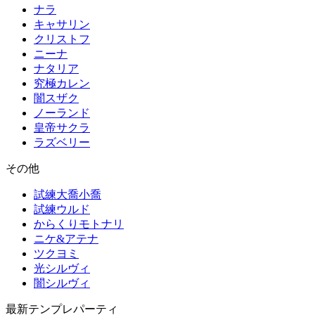
ナラ
キャサリン
クリストフ
ニーナ
ナタリア
究極カレン
闇スザク
ノーランド
皇帝サクラ
ラズベリー
その他
試練大喬小喬
試練ウルド
からくりモトナリ
ニケ&アテナ
ツクヨミ
光シルヴィ
闇シルヴィ
最新テンプレパーティ