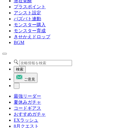
潜在覚醒
プラスポイント
アシスト設定
パズバト連動
モンスター購入
モンスター育成
きせかえドロップ
BGM
検索
ご意見
最強リーダー
夏休みガチャ
コードギアス
おすすめガチャ
EXラッシュ
8月クエスト