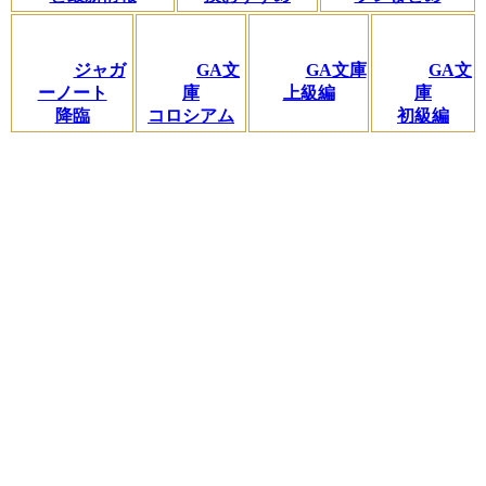
ジャガ
GA文
GA文庫
GA文
ーノート
庫
上級編
庫
降臨
コロシアム
初級編