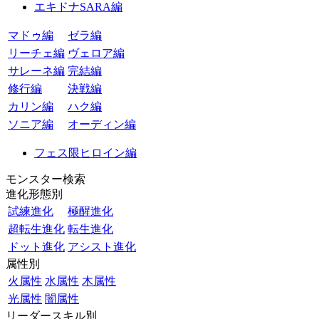
エキドナSARA編
マドゥ編
ゼラ編
リーチェ編
ヴェロア編
サレーネ編
完結編
修行編
決戦編
カリン編
ハク編
ソニア編
オーディン編
フェス限ヒロイン編
モンスター検索
進化形態別
試練進化
極醒進化
超転生進化
転生進化
ドット進化
アシスト進化
属性別
火属性
水属性
木属性
光属性
闇属性
リーダースキル別