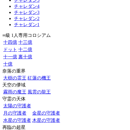
チャレダン5
チャレダン4
チャレダン3
チャレダン2
チャレダン1
∞級 1人専用コロシアム
十四億
十三億
ドット
十二億
十一億
裏十億
十億
奈落の重界
大樹の霊王
紅蓮の機王
天空の儚域
霧雨の魔王
風雲の龍王
守霊の天体
太陽の守護者
月の守護者
金星の守護者
水星の守護者
木星の守護者
再臨の超星