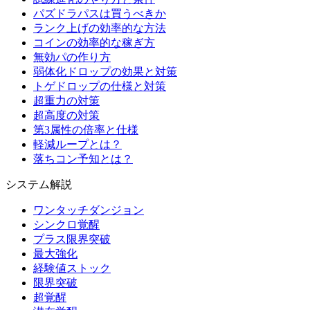
パズドラパスは買うべきか
ランク上げの効率的な方法
コインの効率的な稼ぎ方
無効パの作り方
弱体化ドロップの効果と対策
トゲドロップの仕様と対策
超重力の対策
超高度の対策
第3属性の倍率と仕様
軽減ループとは？
落ちコン予知とは？
システム解説
ワンタッチダンジョン
シンクロ覚醒
プラス限界突破
最大強化
経験値ストック
限界突破
超覚醒