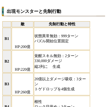
出現モンスターと先制行動
敵
先制行動と特性
状態異常無効：999ターン
B1
パズル開始位置固定
HP:200億
覚醒スキル無効：2ターン
330,000ダメージ
B2
縦2列に
生成
HP:220億
20億以上ダメージ吸収：3ター
B3
ン
トゲドロップを4個生成
HP:260億
根性
B4
ロック目覚め：3ターン