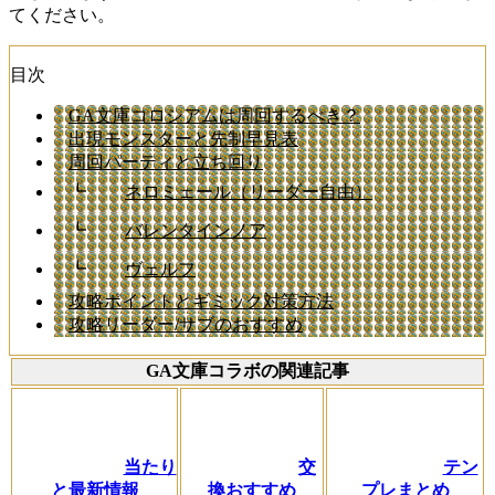
てください。
目次
GA文庫コロシアムは周回するべき？
出現モンスターと先制早見表
周回パーティと立ち回り
┗
ネロミェール（リーダー自由）
┗
バレンタインノア
┗
ヴェルフ
攻略ポイントとギミック対策方法
攻略リーダー/サブのおすすめ
GA文庫コラボの関連記事
当たり
交
テン
と最新情報
換おすすめ
プレまとめ