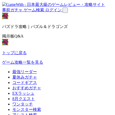
事前ガチャ
ゲーム検索
ログイン
パズドラ攻略｜パズル＆ドラゴンズ
掲示板Q&A
トップに戻る
ゲーム攻略一覧を見る
最強リーダー
夏休みガチャ
コードギアス
おすすめガチャ
EXラッシュ
8月クエスト
ワンタッチ
モンスター検索
アシスト検索