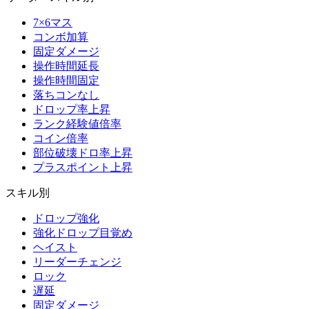
7×6マス
コンボ加算
固定ダメージ
操作時間延長
操作時間固定
落ちコンなし
ドロップ率上昇
ランク経験値倍率
コイン倍率
部位破壊ドロ率上昇
プラスポイント上昇
スキル別
ドロップ強化
強化ドロップ目覚め
ヘイスト
リーダーチェンジ
ロック
遅延
固定ダメージ