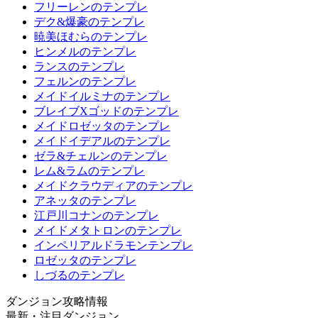
フリーレンのテンプレ
デク&爆豪のテンプレ
暁美ほむらのテンプレ
ヒンメルのテンプレ
ランスのテンプレ
フェルンのテンプレ
メイドイルミナのテンプレ
ブレイブXゴッドのテンプレ
メイドロゼッタのテンプレ
メイドイデアルのテンプレ
ゼラ&チェルンのテンプレ
レム&ラムのテンプレ
メイドクラウディアのテンプレ
アネッタのテンプレ
江戸川コナンのテンプレ
メイドメタトロンのテンプレ
インペリアルドラモンテンプレ
ロゼッタのテンプレ
しづるのテンプレ
ダンジョン攻略情報
最新・注目ダンジョン