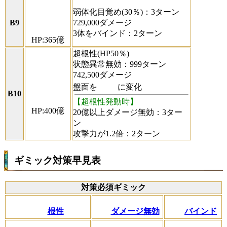
弱体化目覚め(30％)：3ターン
B9
729,000ダメージ
3体をバインド：2ターン
HP:365億
超根性(HP50％)
状態異常無効：999ターン
742,500ダメージ
盤面を
に変化
B10
【超根性発動時】
HP:400億
20億以上ダメージ無効：3ター
ン
攻撃力が1.2倍：2ターン
ギミック対策早見表
対策必須ギミック
根性
ダメージ無効
バインド