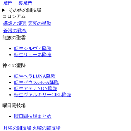
魔門
裏魔門
その他の闘技場
コロシアム
導煌と壊冥
天冥の星動
蒼潜の戦帝
龍族の聖雲
転生シルヴィ降臨
転生リューネ降臨
神々の聖跡
転生ヘラLUNA降臨
転生ゼウスGIGA降臨
転生アテナNON降臨
転生ヴァルキリーCIEL降臨
曜日闘技場
曜日闘技場まとめ
月曜の闘技場
火曜の闘技場