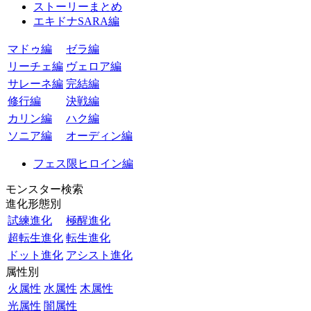
ストーリーまとめ
エキドナSARA編
マドゥ編
ゼラ編
リーチェ編
ヴェロア編
サレーネ編
完結編
修行編
決戦編
カリン編
ハク編
ソニア編
オーディン編
フェス限ヒロイン編
モンスター検索
進化形態別
試練進化
極醒進化
超転生進化
転生進化
ドット進化
アシスト進化
属性別
火属性
水属性
木属性
光属性
闇属性