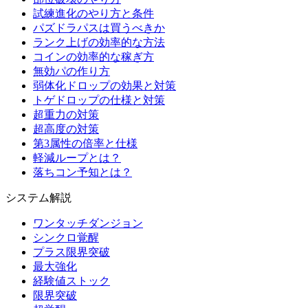
試練進化のやり方と条件
パズドラパスは買うべきか
ランク上げの効率的な方法
コインの効率的な稼ぎ方
無効パの作り方
弱体化ドロップの効果と対策
トゲドロップの仕様と対策
超重力の対策
超高度の対策
第3属性の倍率と仕様
軽減ループとは？
落ちコン予知とは？
システム解説
ワンタッチダンジョン
シンクロ覚醒
プラス限界突破
最大強化
経験値ストック
限界突破