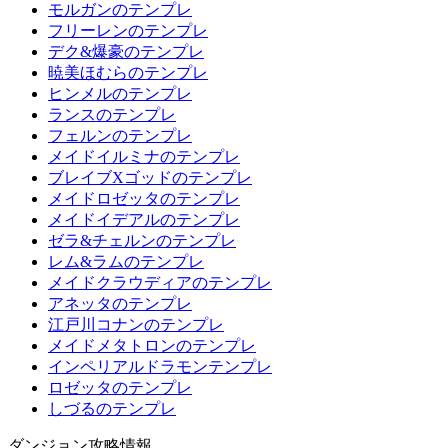
モルガンのテンプレ
フリーレンのテンプレ
デク&爆豪のテンプレ
暁美ほむらのテンプレ
ヒンメルのテンプレ
ランスのテンプレ
フェルンのテンプレ
メイドイルミナのテンプレ
ブレイブXゴッドのテンプレ
メイドロゼッタのテンプレ
メイドイデアルのテンプレ
ゼラ&チェルンのテンプレ
レム&ラムのテンプレ
メイドクラウディアのテンプレ
アネッタのテンプレ
江戸川コナンのテンプレ
メイドメタトロンのテンプレ
インペリアルドラモンテンプレ
ロゼッタのテンプレ
しづるのテンプレ
ダンジョン攻略情報