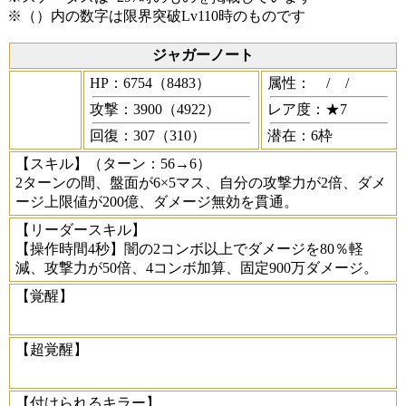
※（）内の数字は限界突破Lv110時のものです
ジャガーノート
HP：6754（8483）
属性：
/
/
攻撃：3900（4922）
レア度：★7
回復：307（310）
潜在：6枠
【スキル】
（ターン：56→6）
2ターンの間、盤面が6×5マス、自分の攻撃力が2倍、ダメ
ージ上限値が200億、ダメージ無効を貫通。
【リーダースキル】
【操作時間4秒】闇の2コンボ以上でダメージを80％軽
減、攻撃力が50倍、4コンボ加算、固定900万ダメージ。
【覚醒】
【超覚醒】
【付けられるキラー】