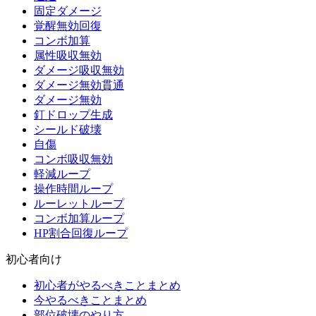
固定ダメージ
覚醒無効回復
コンボ加算
属性吸収無効
ダメージ吸収無効
ダメージ無効貫通
ダメージ無効
釘ドロップ生成
シールド破壊
自傷
コンボ吸収無効
軽減ループ
操作時間ループ
ルーレットループ
コンボ加算ループ
HP割合回復ループ
初心者向け
初心者がやるべきことまとめ
今やるべきことまとめ
部位破壊のやり方