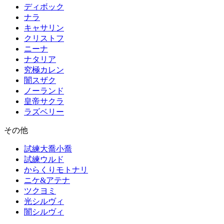
ディボック
ナラ
キャサリン
クリストフ
ニーナ
ナタリア
究極カレン
闇スザク
ノーランド
皇帝サクラ
ラズベリー
その他
試練大喬小喬
試練ウルド
からくりモトナリ
ニケ&アテナ
ツクヨミ
光シルヴィ
闇シルヴィ