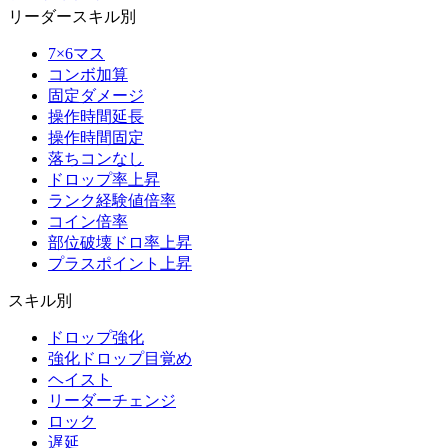
リーダースキル別
7×6マス
コンボ加算
固定ダメージ
操作時間延長
操作時間固定
落ちコンなし
ドロップ率上昇
ランク経験値倍率
コイン倍率
部位破壊ドロ率上昇
プラスポイント上昇
スキル別
ドロップ強化
強化ドロップ目覚め
ヘイスト
リーダーチェンジ
ロック
遅延