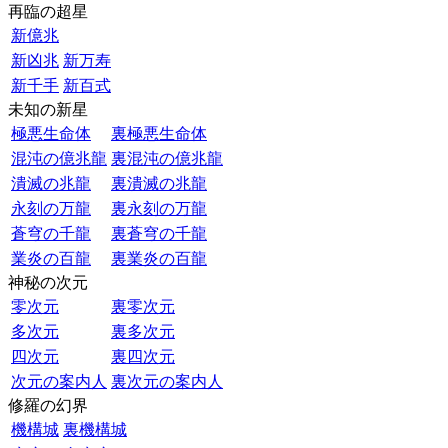
再臨の超星
新億兆
新凶兆
新万寿
新千手
新百式
未知の新星
極悪生命体
裏極悪生命体
混沌の億兆龍
裏混沌の億兆龍
潰滅の兆龍
裏潰滅の兆龍
永刻の万龍
裏永刻の万龍
蒼穹の千龍
裏蒼穹の千龍
業炎の百龍
裏業炎の百龍
神秘の次元
零次元
裏零次元
多次元
裏多次元
四次元
裏四次元
次元の案内人
裏次元の案内人
修羅の幻界
機構城
裏機構城