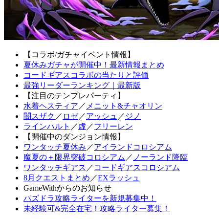
【コラボ/ガチャイベント情報】
夏休みガチャが開催中！最新情報まとめ
コードギアスコラボの当たりと評価
最強リーダーランキング｜最新版
【注目のテンプレパーティ】
水着ヘスティア
／
メニット&チャオリン
闇スザク
／
ロゼ
／
アッシュ
／
ジノ
ラインハルト
／
虚
／
フリーレン
【開催中のダンジョン情報】
ワンタッチ夏休み
／
アイランドコロシアム
魔夏の＋限界突破コロシアム
／
ノーランド降臨
ワンタッチギアス
／
コードギアスコロシアム
8月クエストまとめ
／
EXラッシュ
GameWithからのお知らせ
パズドラ攻略ライターを新規募集中！
未経験可&完全在宅！攻略ライター募集！