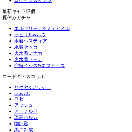
ログインスタンプ
最新キャラ評価
夏休みガチャ
エルフリーデ&フィアメル
ラビリル&ルウ
水着ヘスティア
水着セッカ
火水着ミナカ
火水着ドーナ
究極イシス&ネフティス
コードギアスコラボ
サクヤ&アッシュ
LL&CC
ロゼ
アッシュ
アーノルド
琉高ハルカ
物部勲
黒戸剣成