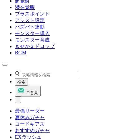
超覚醒
潜在覚醒
プラスポイント
アシスト設定
パズバト連動
モンスター購入
モンスター育成
きせかえドロップ
BGM
検索
ご意見
最強リーダー
夏休みガチャ
コードギアス
おすすめガチャ
EXラッシュ