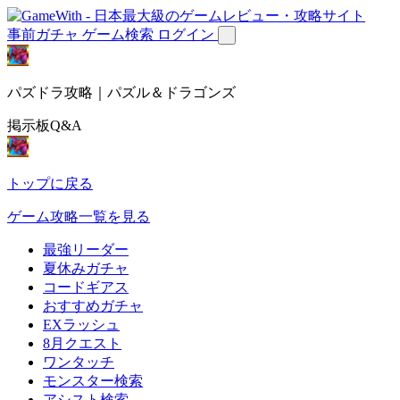
事前ガチャ
ゲーム検索
ログイン
パズドラ攻略｜パズル＆ドラゴンズ
掲示板Q&A
トップに戻る
ゲーム攻略一覧を見る
最強リーダー
夏休みガチャ
コードギアス
おすすめガチャ
EXラッシュ
8月クエスト
ワンタッチ
モンスター検索
アシスト検索