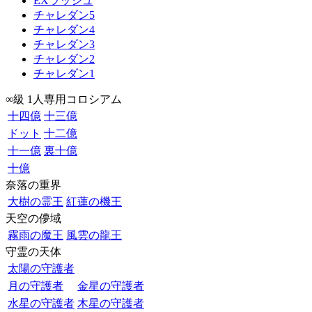
EXラッシュ
チャレダン5
チャレダン4
チャレダン3
チャレダン2
チャレダン1
∞級 1人専用コロシアム
十四億
十三億
ドット
十二億
十一億
裏十億
十億
奈落の重界
大樹の霊王
紅蓮の機王
天空の儚域
霧雨の魔王
風雲の龍王
守霊の天体
太陽の守護者
月の守護者
金星の守護者
水星の守護者
木星の守護者