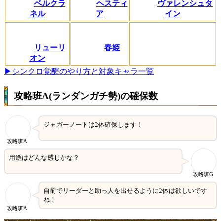
ベルクラ
ヘスティ
ヴァレンシュタ
ネル
ア
イン
リューリ
春姫
オン
▶シンクロ覚醒のやり方と対象キャラ一覧
攻略班A(ランダンガチ勢)の確保数
ジャガーノートは2体確保します！
攻略班A
用途はどんな感じかな？
攻略班G
自前でリーダーと助っ人を出せるように2体は欲しいです
ね！
攻略班A