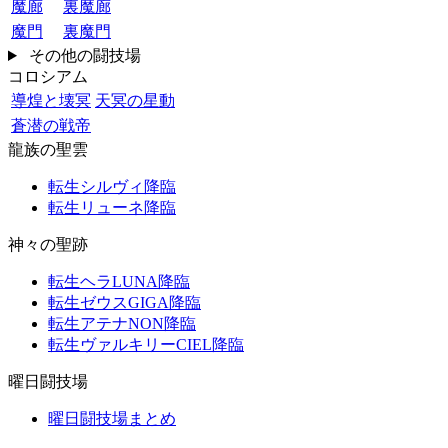
魔廊
裏魔廊
魔門
裏魔門
その他の闘技場
コロシアム
導煌と壊冥
天冥の星動
蒼潜の戦帝
龍族の聖雲
転生シルヴィ降臨
転生リューネ降臨
神々の聖跡
転生ヘラLUNA降臨
転生ゼウスGIGA降臨
転生アテナNON降臨
転生ヴァルキリーCIEL降臨
曜日闘技場
曜日闘技場まとめ