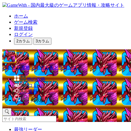
ホーム
ゲーム検索
新規登録
ログイン
2カラム
3カラム
パズドラ攻略｜パズル＆ドラゴンズ
他の攻略
コミュ
速報
掲示板
最強リーダー