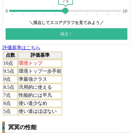
評価基準はこちら
点数
評価基準
10点
環境トップ
9.5点
環境トップ一歩手前
9点
準最強クラス
8.5点
汎用的に使える
7点
性能的には平凡
6点
使い道少なめ
5点
使い道はほぼない
冥冥の性能