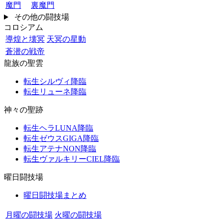
魔門
裏魔門
その他の闘技場
コロシアム
導煌と壊冥
天冥の星動
蒼潜の戦帝
龍族の聖雲
転生シルヴィ降臨
転生リューネ降臨
神々の聖跡
転生ヘラLUNA降臨
転生ゼウスGIGA降臨
転生アテナNON降臨
転生ヴァルキリーCIEL降臨
曜日闘技場
曜日闘技場まとめ
月曜の闘技場
火曜の闘技場