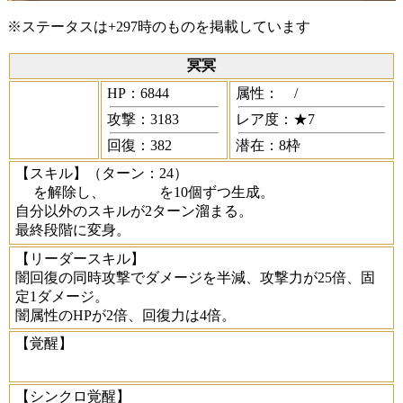
※ステータスは+297時のものを掲載しています
冥冥
HP：6844
属性：
/
攻撃：3183
レア度：★7
回復：382
潜在：8枠
【スキル】
（ターン：24）
を解除し、
を10個ずつ生成。
自分以外のスキルが2ターン溜まる。
最終段階に変身。
【リーダースキル】
闇回復の同時攻撃でダメージを半減、攻撃力が25倍、固
定1ダメージ。
闇属性のHPが2倍、回復力は4倍。
【覚醒】
【シンクロ覚醒】