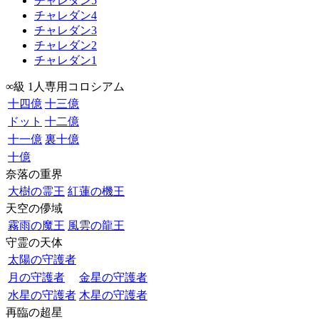
チャレダン5
チャレダン4
チャレダン3
チャレダン2
チャレダン1
∞級 1人専用コロシアム
十四億
十三億
ドット
十二億
十一億
裏十億
十億
奈落の重界
大樹の霊王
紅蓮の機王
天空の儚域
霧雨の魔王
風雲の龍王
守霊の天体
太陽の守護者
月の守護者
金星の守護者
水星の守護者
木星の守護者
再臨の超星