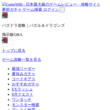
事前ガチャ
ゲーム検索
ログイン
パズドラ攻略｜パズル＆ドラゴンズ
掲示板Q&A
トップに戻る
ゲーム攻略一覧を見る
最強リーダー
夏休みガチャ
コードギアス
おすすめガチャ
EXラッシュ
8月クエスト
ワンタッチ
モンスター検索
アシスト検索