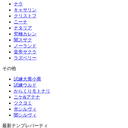
ナラ
キャサリン
クリストフ
ニーナ
ナタリア
究極カレン
闇スザク
ノーランド
皇帝サクラ
ラズベリー
その他
試練大喬小喬
試練ウルド
からくりモトナリ
ニケ&アテナ
ツクヨミ
光シルヴィ
闇シルヴィ
最新テンプレパーティ