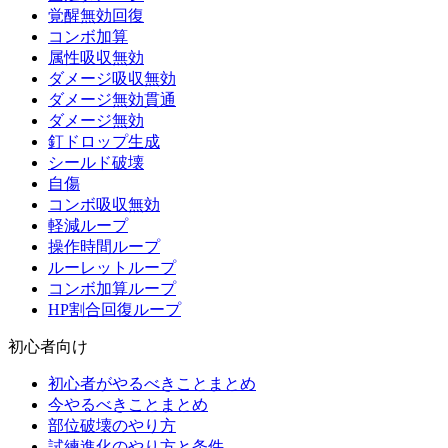
覚醒無効回復
コンボ加算
属性吸収無効
ダメージ吸収無効
ダメージ無効貫通
ダメージ無効
釘ドロップ生成
シールド破壊
自傷
コンボ吸収無効
軽減ループ
操作時間ループ
ルーレットループ
コンボ加算ループ
HP割合回復ループ
初心者向け
初心者がやるべきことまとめ
今やるべきことまとめ
部位破壊のやり方
試練進化のやり方と条件