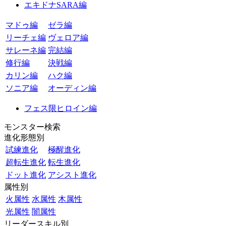
エキドナSARA編
マドゥ編
ゼラ編
リーチェ編
ヴェロア編
サレーネ編
完結編
修行編
決戦編
カリン編
ハク編
ソニア編
オーディン編
フェス限ヒロイン編
モンスター検索
進化形態別
試練進化
極醒進化
超転生進化
転生進化
ドット進化
アシスト進化
属性別
火属性
水属性
木属性
光属性
闇属性
リーダースキル別