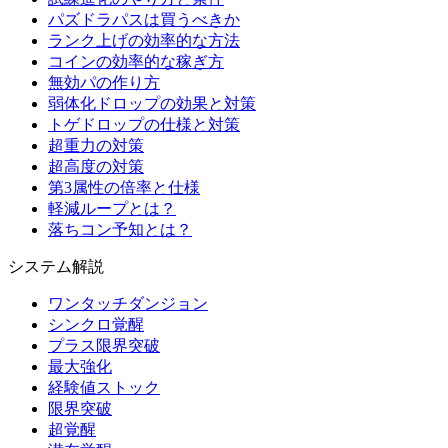
パズドラパスは買うべきか
ランク上げの効率的な方法
コインの効率的な稼ぎ方
無効パの作り方
弱体化ドロップの効果と対策
トゲドロップの仕様と対策
超重力の対策
超高度の対策
第3属性の倍率と仕様
軽減ループとは？
落ちコン予知とは？
システム解説
ワンタッチダンジョン
シンクロ覚醒
プラス限界突破
最大強化
経験値ストック
限界突破
超覚醒