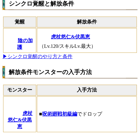
シンクロ覚醒と解放条件
覚醒
解放条件
虎杖悠仁&伏黒恵
陰の加
（Lv.120/スキルLv.最大）
護
▶シンクロ覚醒のやり方と条件
解放条件モンスターの入手方法
モンスター
入手方法
虎杖
■
呪術廻戦初級編
でドロップ
悠仁&伏黒
恵