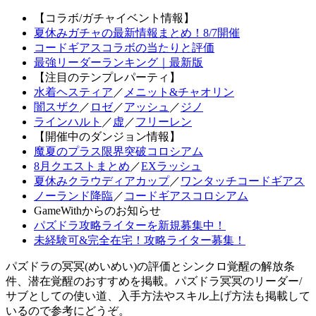
【コラボ/ガチャイベント情報】
夏休みガチャの最新情報まとめ！8/7開催
コードギアスコラボの当たりと評価
最強リーダーランキング｜最新版
【注目のテンプレパーティ】
水着ヘスティア
／
メニット&チャオリン
闇スザク
／
ロゼ
／
アッシュ
／
ジノ
ラインハルト
／
虚
／
フリーレン
【開催中のダンジョン情報】
魔夏のプラス限界突破コロシアム
8月クエストまとめ
／
EXラッシュ
夏休みクラウディアカップ
／
ワンタッチコードギアス
ノーランド降臨
／
コードギアスコロシアム
GameWithからのお知らせ
パズドラ攻略ライターを新規募集中！
未経験可&完全在宅！攻略ライター募集！
パズドラの冥冥(めいめい)の評価とシンクロ覚醒の解放条
件、潜在覚醒のおすすめを掲載。パズドラ冥冥のリーダー/
サブとしての使い道、入手方法やスキル上げ方法も掲載して
いるので参考にどうぞ。