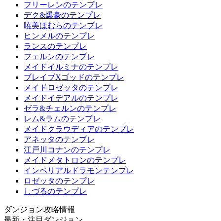
フリーレンのテンプレ
デク&爆豪のテンプレ
暁美ほむらのテンプレ
ヒンメルのテンプレ
ランスのテンプレ
フェルンのテンプレ
メイドイルミナのテンプレ
ブレイブXゴッドのテンプレ
メイドロゼッタのテンプレ
メイドイデアルのテンプレ
ゼラ&チェルンのテンプレ
レム&ラムのテンプレ
メイドクラウディアのテンプレ
アネッタのテンプレ
江戸川コナンのテンプレ
メイドメタトロンのテンプレ
インペリアルドラモンテンプレ
ロゼッタのテンプレ
しづるのテンプレ
ダンジョン攻略情報
最新・注目ダンジョン