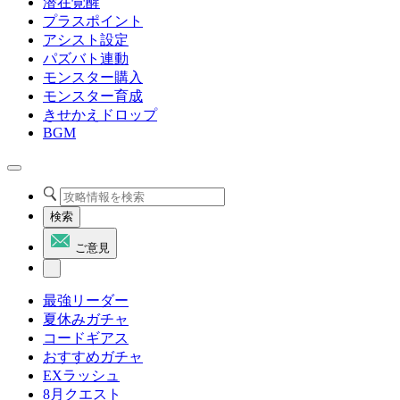
潜在覚醒
プラスポイント
アシスト設定
パズバト連動
モンスター購入
モンスター育成
きせかえドロップ
BGM
検索
ご意見
最強リーダー
夏休みガチャ
コードギアス
おすすめガチャ
EXラッシュ
8月クエスト