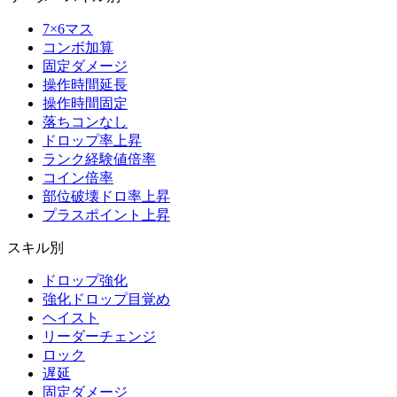
7×6マス
コンボ加算
固定ダメージ
操作時間延長
操作時間固定
落ちコンなし
ドロップ率上昇
ランク経験値倍率
コイン倍率
部位破壊ドロ率上昇
プラスポイント上昇
スキル別
ドロップ強化
強化ドロップ目覚め
ヘイスト
リーダーチェンジ
ロック
遅延
固定ダメージ