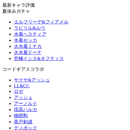
最新キャラ評価
夏休みガチャ
エルフリーデ&フィアメル
ラビリル&ルウ
水着ヘスティア
水着セッカ
火水着ミナカ
火水着ドーナ
究極イシス&ネフティス
コードギアスコラボ
サクヤ&アッシュ
LL&CC
ロゼ
アッシュ
アーノルド
琉高ハルカ
物部勲
黒戸剣成
ディボック