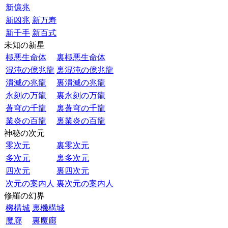
新億兆
新凶兆
新万寿
新千手
新百式
未知の新星
極悪生命体
裏極悪生命体
混沌の億兆龍
裏混沌の億兆龍
潰滅の兆龍
裏潰滅の兆龍
永刻の万龍
裏永刻の万龍
蒼穹の千龍
裏蒼穹の千龍
業炎の百龍
裏業炎の百龍
神秘の次元
零次元
裏零次元
多次元
裏多次元
四次元
裏四次元
次元の案内人
裏次元の案内人
修羅の幻界
機構城
裏機構城
魔廊
裏魔廊