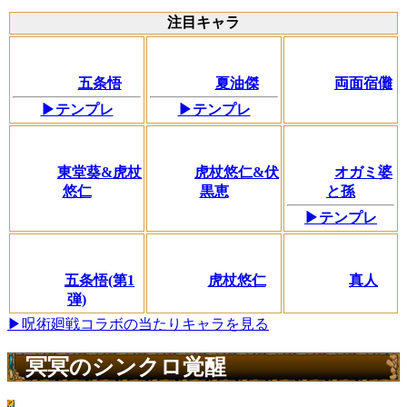
注目キャラ
五条悟
夏油傑
両面宿儺
▶テンプレ
▶テンプレ
東堂葵&虎杖
虎杖悠仁&伏
オガミ婆
悠仁
黒恵
と孫
▶テンプレ
五条悟(第1
虎杖悠仁
真人
弾)
▶呪術廻戦コラボの当たりキャラを見る
冥冥のシンクロ覚醒