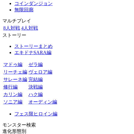
コインダンジョン
無限回廊
マルチプレイ
8人対戦
4人対戦
ストーリー
ストーリーまとめ
エキドナSARA編
マドゥ編
ゼラ編
リーチェ編
ヴェロア編
サレーネ編
完結編
修行編
決戦編
カリン編
ハク編
ソニア編
オーディン編
フェス限ヒロイン編
モンスター検索
進化形態別