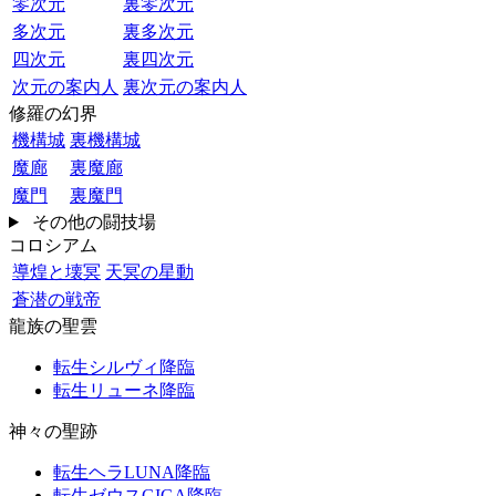
零次元
裏零次元
多次元
裏多次元
四次元
裏四次元
次元の案内人
裏次元の案内人
修羅の幻界
機構城
裏機構城
魔廊
裏魔廊
魔門
裏魔門
その他の闘技場
コロシアム
導煌と壊冥
天冥の星動
蒼潜の戦帝
龍族の聖雲
転生シルヴィ降臨
転生リューネ降臨
神々の聖跡
転生ヘラLUNA降臨
転生ゼウスGIGA降臨