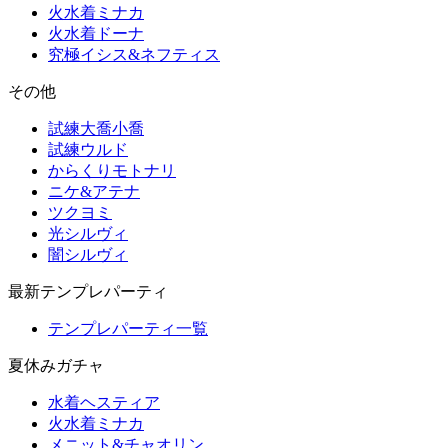
火水着ミナカ
火水着ドーナ
究極イシス&ネフティス
その他
試練大喬小喬
試練ウルド
からくりモトナリ
ニケ&アテナ
ツクヨミ
光シルヴィ
闇シルヴィ
最新テンプレパーティ
テンプレパーティ一覧
夏休みガチャ
水着ヘスティア
火水着ミナカ
メニット&チャオリン