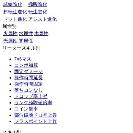
試練進化
極醒進化
超転生進化
転生進化
ドット進化
アシスト進化
属性別
火属性
水属性
木属性
光属性
闇属性
リーダースキル別
7×6マス
コンボ加算
固定ダメージ
操作時間延長
操作時間固定
落ちコンなし
ドロップ率上昇
ランク経験値倍率
コイン倍率
部位破壊ドロ率上昇
プラスポイント上昇
スキル別