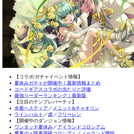
【コラボ/ガチャイベント情報】
夏休みガチャが開催中！最新情報まとめ
コードギアスコラボの当たりと評価
最強リーダーランキング｜最新版
【注目のテンプレパーティ】
水着ヘスティア
／
メニット&チャオリン
ラインハルト
／
虚
／
フリーレン
【開催中のダンジョン情報】
ワンタッチ夏休み
／
アイランドコロシアム
魔夏の＋限界突破コロシアム
／
ノーランド降臨