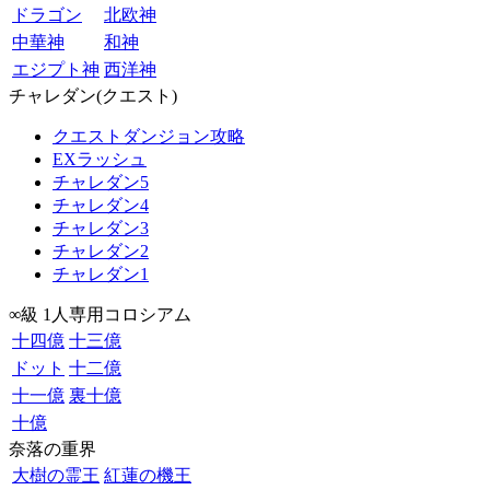
ドラゴン
北欧神
中華神
和神
エジプト神
西洋神
チャレダン(クエスト)
クエストダンジョン攻略
EXラッシュ
チャレダン5
チャレダン4
チャレダン3
チャレダン2
チャレダン1
∞級 1人専用コロシアム
十四億
十三億
ドット
十二億
十一億
裏十億
十億
奈落の重界
大樹の霊王
紅蓮の機王