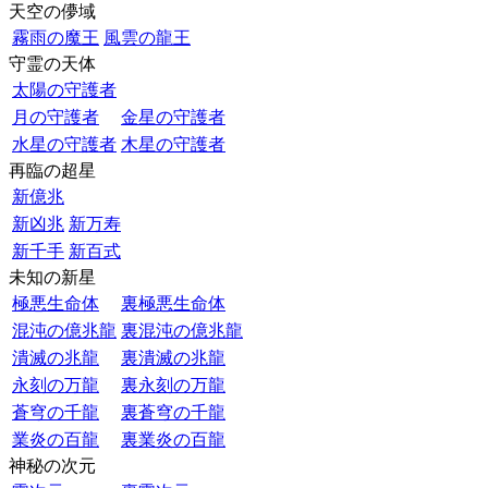
天空の儚域
霧雨の魔王
風雲の龍王
守霊の天体
太陽の守護者
月の守護者
金星の守護者
水星の守護者
木星の守護者
再臨の超星
新億兆
新凶兆
新万寿
新千手
新百式
未知の新星
極悪生命体
裏極悪生命体
混沌の億兆龍
裏混沌の億兆龍
潰滅の兆龍
裏潰滅の兆龍
永刻の万龍
裏永刻の万龍
蒼穹の千龍
裏蒼穹の千龍
業炎の百龍
裏業炎の百龍
神秘の次元