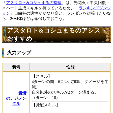
「
アスタロト&コシュまるの指輪
」は、
光花火＋中央回復＋
木ハート生成スキル
を持っているため、「
ランキングダンジ
ョン
」自由杯の適性がかなり高い。ランダンを頑張りたいな
ら、2〜4体ほどは確保しておこう。
アスタロト&コシュまるのアシスト
おすすめ
火力アップ
装備
性能
【スキル】
4ターンの間、6コンボ加算、ダメージを半
減。
自分以外のスキルが2ターン溜まる。
愛情
（ターン：18）
のデジメン
タル
【覚醒スキル】