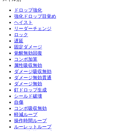
ドロップ強化
強化ドロップ目覚め
ヘイスト
リーダーチェンジ
ロック
遅延
固定ダメージ
覚醒無効回復
コンボ加算
属性吸収無効
ダメージ吸収無効
ダメージ無効貫通
ダメージ無効
釘ドロップ生成
シールド破壊
自傷
コンボ吸収無効
軽減ループ
操作時間ループ
ルーレットループ