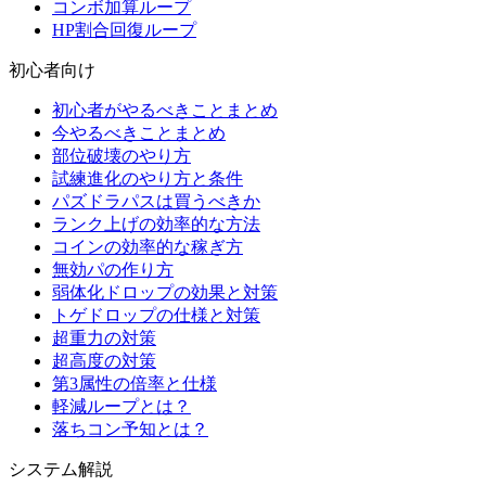
コンボ加算ループ
HP割合回復ループ
初心者向け
初心者がやるべきことまとめ
今やるべきことまとめ
部位破壊のやり方
試練進化のやり方と条件
パズドラパスは買うべきか
ランク上げの効率的な方法
コインの効率的な稼ぎ方
無効パの作り方
弱体化ドロップの効果と対策
トゲドロップの仕様と対策
超重力の対策
超高度の対策
第3属性の倍率と仕様
軽減ループとは？
落ちコン予知とは？
システム解説