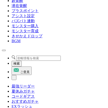
超覚醒
潜在覚醒
プラスポイント
アシスト設定
パズバト連動
モンスター購入
モンスター育成
きせかえドロップ
BGM
検索
ご意見
最強リーダー
夏休みガチャ
コードギアス
おすすめガチャ
EXラッシュ