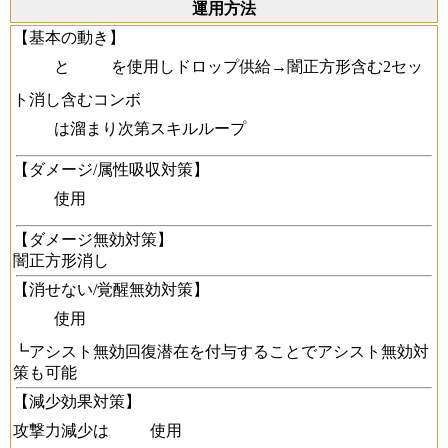
運用方法
【基本の動き】
と
を使用しドロップ供給→闇正方形含む2セッ
ト消し含むコンボ
は溜まり次第スキルループ
【ダメージ/属性吸収対策】
使用
【ダメージ無効対策】
闇正方形消し
【消せない/覚醒無効対策】
使用
┗アシスト無効回復潜在を付与することでアシスト無効対
策も可能
【減少効果対策】
攻撃力減少は
使用