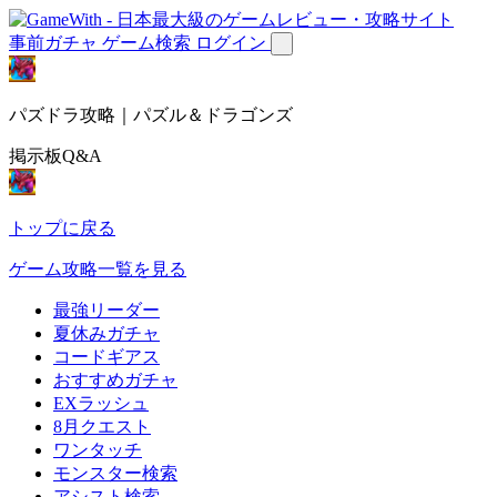
事前ガチャ
ゲーム検索
ログイン
パズドラ攻略｜パズル＆ドラゴンズ
掲示板Q&A
トップに戻る
ゲーム攻略一覧を見る
最強リーダー
夏休みガチャ
コードギアス
おすすめガチャ
EXラッシュ
8月クエスト
ワンタッチ
モンスター検索
アシスト検索