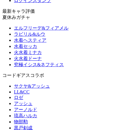
ログインスタンプ
最新キャラ評価
夏休みガチャ
エルフリーデ&フィアメル
ラビリル&ルウ
水着ヘスティア
水着セッカ
火水着ミナカ
火水着ドーナ
究極イシス&ネフティス
コードギアスコラボ
サクヤ&アッシュ
LL&CC
ロゼ
アッシュ
アーノルド
琉高ハルカ
物部勲
黒戸剣成