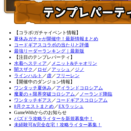
【コラボ/ガチャイベント情報】
夏休みガチャが開催中！最新情報まとめ
コードギアスコラボの当たりと評価
最強リーダーランキング｜最新版
【注目のテンプレパーティ】
水着ヘスティア
／
メニット&チャオリン
闇スザク
／
ロゼ
／
アッシュ
／
ジノ
ラインハルト
／
虚
／
フリーレン
【開催中のダンジョン情報】
ワンタッチ夏休み
／
アイランドコロシアム
魔夏の＋限界突破コロシアム
／
ノーランド降臨
ワンタッチギアス
／
コードギアスコロシアム
8月クエストまとめ
／
EXラッシュ
GameWithからのお知らせ
パズドラ攻略ライターを新規募集中！
未経験可&完全在宅！攻略ライター募集！