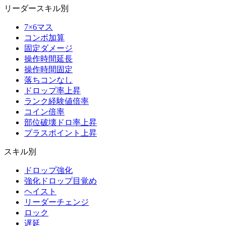
リーダースキル別
7×6マス
コンボ加算
固定ダメージ
操作時間延長
操作時間固定
落ちコンなし
ドロップ率上昇
ランク経験値倍率
コイン倍率
部位破壊ドロ率上昇
プラスポイント上昇
スキル別
ドロップ強化
強化ドロップ目覚め
ヘイスト
リーダーチェンジ
ロック
遅延