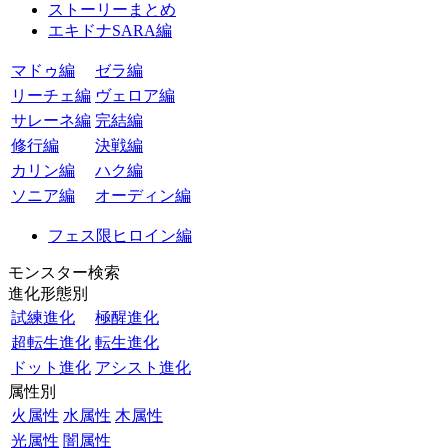
ストーリーまとめ
エキドナSARA編
マドゥ編
ゼラ編
リーチェ編
ヴェロア編
サレーネ編
完結編
修行編
決戦編
カリン編
ハク編
ソニア編
オーディン編
フェス限ヒロイン編
モンスター検索
進化形態別
試練進化
極醒進化
超転生進化
転生進化
ドット進化
アシスト進化
属性別
火属性
水属性
木属性
光属性
闇属性