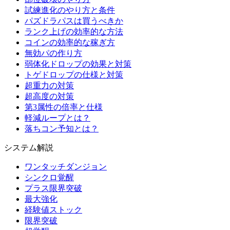
試練進化のやり方と条件
パズドラパスは買うべきか
ランク上げの効率的な方法
コインの効率的な稼ぎ方
無効パの作り方
弱体化ドロップの効果と対策
トゲドロップの仕様と対策
超重力の対策
超高度の対策
第3属性の倍率と仕様
軽減ループとは？
落ちコン予知とは？
システム解説
ワンタッチダンジョン
シンクロ覚醒
プラス限界突破
最大強化
経験値ストック
限界突破