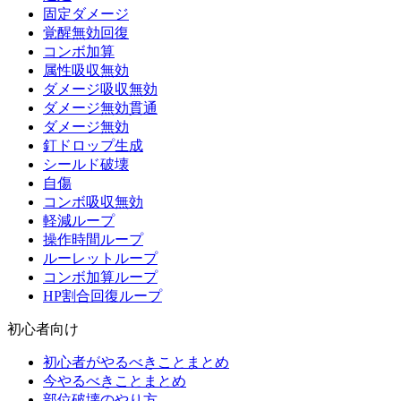
固定ダメージ
覚醒無効回復
コンボ加算
属性吸収無効
ダメージ吸収無効
ダメージ無効貫通
ダメージ無効
釘ドロップ生成
シールド破壊
自傷
コンボ吸収無効
軽減ループ
操作時間ループ
ルーレットループ
コンボ加算ループ
HP割合回復ループ
初心者向け
初心者がやるべきことまとめ
今やるべきことまとめ
部位破壊のやり方