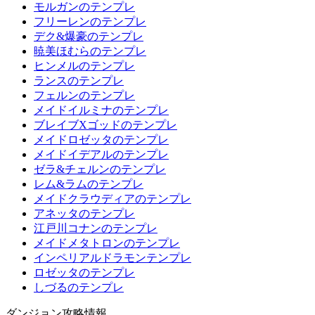
モルガンのテンプレ
フリーレンのテンプレ
デク&爆豪のテンプレ
暁美ほむらのテンプレ
ヒンメルのテンプレ
ランスのテンプレ
フェルンのテンプレ
メイドイルミナのテンプレ
ブレイブXゴッドのテンプレ
メイドロゼッタのテンプレ
メイドイデアルのテンプレ
ゼラ&チェルンのテンプレ
レム&ラムのテンプレ
メイドクラウディアのテンプレ
アネッタのテンプレ
江戸川コナンのテンプレ
メイドメタトロンのテンプレ
インペリアルドラモンテンプレ
ロゼッタのテンプレ
しづるのテンプレ
ダンジョン攻略情報