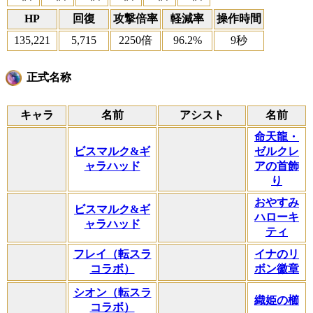
HP
回復
攻撃倍率
軽減率
操作時間
135,221
5,715
2250倍
96.2%
9秒
正式名称
キャラ
名前
アシスト
名前
命天龍・
ビスマルク&ギ
ゼルクレ
ャラハッド
アの首飾
り
おやすみ
ビスマルク&ギ
ハローキ
ャラハッド
ティ
フレイ（転スラ
イナのリ
コラボ）
ボン徽章
シオン（転スラ
織姫の櫛
コラボ）