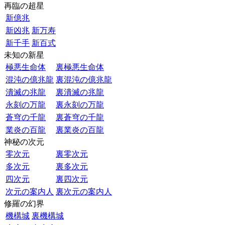
再臨の超星
新億兆
新凶兆
新万寿
新千手
新百式
未知の新星
極悪生命体
裏極悪生命体
混沌の億兆龍
裏混沌の億兆龍
潰滅の兆龍
裏潰滅の兆龍
永刻の万龍
裏永刻の万龍
蒼穹の千龍
裏蒼穹の千龍
業炎の百龍
裏業炎の百龍
神秘の次元
零次元
裏零次元
多次元
裏多次元
四次元
裏四次元
次元の案内人
裏次元の案内人
修羅の幻界
機構城
裏機構城