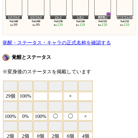
ビスマルク
ビスマルク
フレイ
シオン
坂井悠二
アークヴェルザ
99
99
120
120
120
120
Lv.
Lv.
Lv.
Lv.
Lv.
Lv.
覚醒・ステータス・キャラの正式名称を確認する
覚醒とステータス
※変身後のステータスを掲載しています
29個
100%
×
100%
0%
100%
◯
◯
×
2個
2個
0個
2個
6個
4個