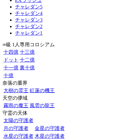
EXラッシュ
チャレダン5
チャレダン4
チャレダン3
チャレダン2
チャレダン1
∞級 1人専用コロシアム
十四億
十三億
ドット
十二億
十一億
裏十億
十億
奈落の重界
大樹の霊王
紅蓮の機王
天空の儚域
霧雨の魔王
風雲の龍王
守霊の天体
太陽の守護者
月の守護者
金星の守護者
水星の守護者
木星の守護者