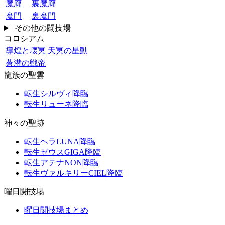
魔廊
裏魔廊
魔門
裏魔門
その他の闘技場
コロシアム
導煌と壊冥
天冥の星動
蒼潜の戦帝
龍族の聖雲
転生シルヴィ降臨
転生リューネ降臨
神々の聖跡
転生ヘラLUNA降臨
転生ゼウスGIGA降臨
転生アテナNON降臨
転生ヴァルキリーCIEL降臨
曜日闘技場
曜日闘技場まとめ