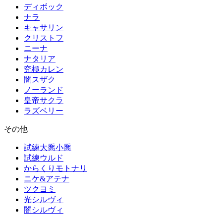
ディボック
ナラ
キャサリン
クリストフ
ニーナ
ナタリア
究極カレン
闇スザク
ノーランド
皇帝サクラ
ラズベリー
その他
試練大喬小喬
試練ウルド
からくりモトナリ
ニケ&アテナ
ツクヨミ
光シルヴィ
闇シルヴィ