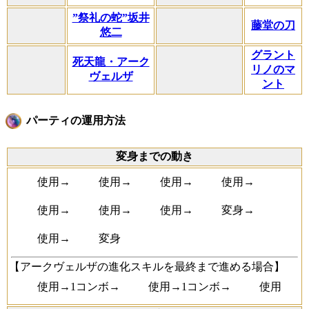
”祭礼の蛇”坂井
藤堂の刀
悠二
グラント
死天龍・アーク
リノのマ
ヴェルザ
ント
パーティの運用方法
変身までの動き
使用→
使用→
使用→
使用→
使用→
使用→
使用→
変身→
使用→
変身
【アークヴェルザの進化スキルを最終まで進める場合】
使用→1コンボ→
使用→1コンボ→
使用