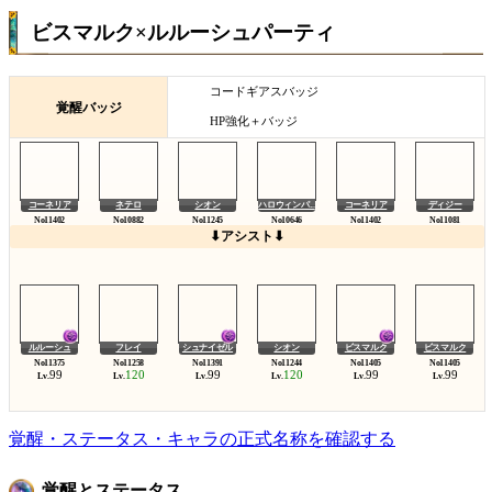
ビスマルク×ルルーシュパーティ
コードギアスバッジ
覚醒バッジ
HP強化＋バッジ
コーネリア
ネテロ
シオン
ハロウィンパ...
コーネリア
ディジー
⬇アシスト⬇
ルルーシュ
フレイ
シュナイゼル
シオン
ビスマルク
ビスマルク
99
120
99
120
99
99
Lv.
Lv.
Lv.
Lv.
Lv.
Lv.
覚醒・ステータス・キャラの正式名称を確認する
覚醒とステータス