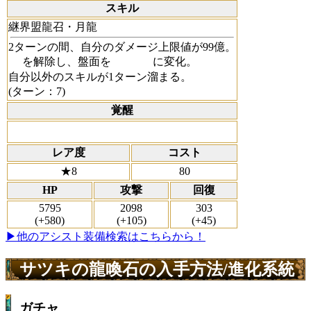
スキル
継界盟龍召・月龍
2ターンの間、自分のダメージ上限値が99億。
を解除し、盤面を
に変化。
自分以外のスキルが1ターン溜まる。
(ターン：7)
覚醒
レア度
コスト
★8
80
HP
攻撃
回復
5795
2098
303
(+580)
(+105)
(+45)
▶他のアシスト装備検索はこちらから！
サツキの龍喚石の入手方法/進化系統
ガチャ