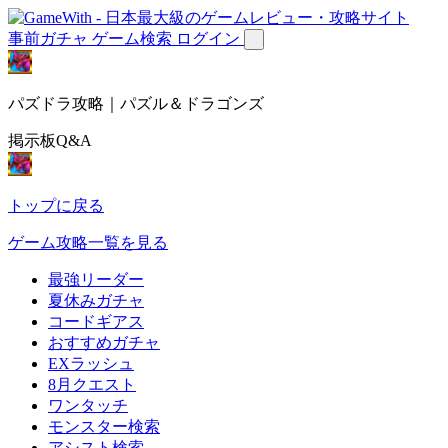
事前ガチャ
ゲーム検索
ログイン
パズドラ攻略｜パズル＆ドラゴンズ
掲示板Q&A
トップに戻る
ゲーム攻略一覧を見る
最強リーダー
夏休みガチャ
コードギアス
おすすめガチャ
EXラッシュ
8月クエスト
ワンタッチ
モンスター検索
アシスト検索