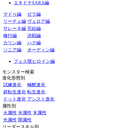
エキドナSARA編
マドゥ編
ゼラ編
リーチェ編
ヴェロア編
サレーネ編
完結編
修行編
決戦編
カリン編
ハク編
ソニア編
オーディン編
フェス限ヒロイン編
モンスター検索
進化形態別
試練進化
極醒進化
超転生進化
転生進化
ドット進化
アシスト進化
属性別
火属性
水属性
木属性
光属性
闇属性
リーダースキル別