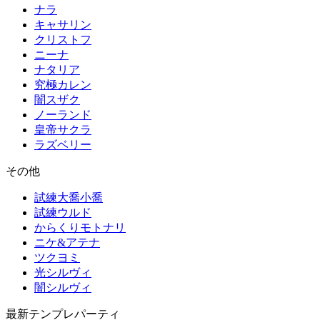
ナラ
キャサリン
クリストフ
ニーナ
ナタリア
究極カレン
闇スザク
ノーランド
皇帝サクラ
ラズベリー
その他
試練大喬小喬
試練ウルド
からくりモトナリ
ニケ&アテナ
ツクヨミ
光シルヴィ
闇シルヴィ
最新テンプレパーティ