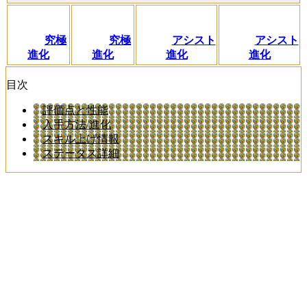
究極
究極
アシスト
アシスト
進化
進化
進化
進化
目次
評価点と性能
入手方法/進化
スキル上げ情報
ステータス詳細