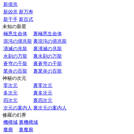
新億兆
新凶兆
新万寿
新千手
新百式
未知の新星
極悪生命体
裏極悪生命体
混沌の億兆龍
裏混沌の億兆龍
潰滅の兆龍
裏潰滅の兆龍
永刻の万龍
裏永刻の万龍
蒼穹の千龍
裏蒼穹の千龍
業炎の百龍
裏業炎の百龍
神秘の次元
零次元
裏零次元
多次元
裏多次元
四次元
裏四次元
次元の案内人
裏次元の案内人
修羅の幻界
機構城
裏機構城
魔廊
裏魔廊