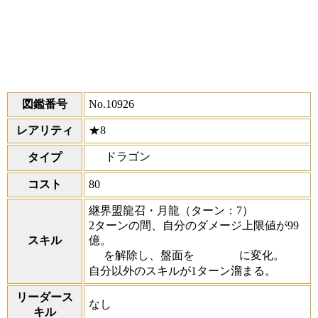
図鑑番号
No.10926
レアリティ
★8
ドラゴン
タイプ
コスト
80
継界盟龍召・月龍
（ターン：7）
2ターンの間、自分のダメージ上限値が99
スキル
億。
を解除し、盤面を
に変化。
自分以外のスキルが1ターン溜まる。
リーダース
なし
キル