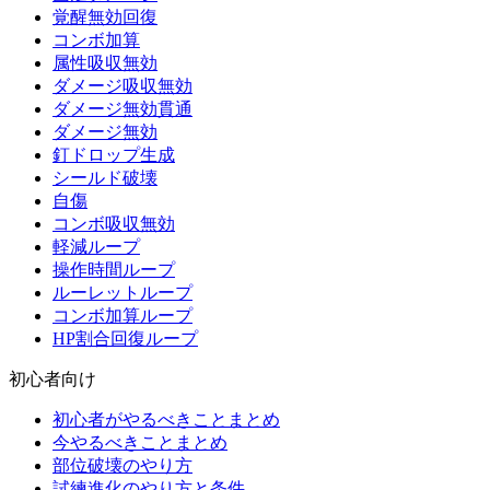
覚醒無効回復
コンボ加算
属性吸収無効
ダメージ吸収無効
ダメージ無効貫通
ダメージ無効
釘ドロップ生成
シールド破壊
自傷
コンボ吸収無効
軽減ループ
操作時間ループ
ルーレットループ
コンボ加算ループ
HP割合回復ループ
初心者向け
初心者がやるべきことまとめ
今やるべきことまとめ
部位破壊のやり方
試練進化のやり方と条件