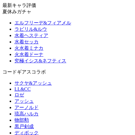
最新キャラ評価
夏休みガチャ
エルフリーデ&フィアメル
ラビリル&ルウ
水着ヘスティア
水着セッカ
火水着ミナカ
火水着ドーナ
究極イシス&ネフティス
コードギアスコラボ
サクヤ&アッシュ
LL&CC
ロゼ
アッシュ
アーノルド
琉高ハルカ
物部勲
黒戸剣成
ディボック