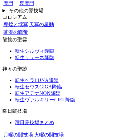
魔門
裏魔門
その他の闘技場
コロシアム
導煌と壊冥
天冥の星動
蒼潜の戦帝
龍族の聖雲
転生シルヴィ降臨
転生リューネ降臨
神々の聖跡
転生ヘラLUNA降臨
転生ゼウスGIGA降臨
転生アテナNON降臨
転生ヴァルキリーCIEL降臨
曜日闘技場
曜日闘技場まとめ
月曜の闘技場
火曜の闘技場