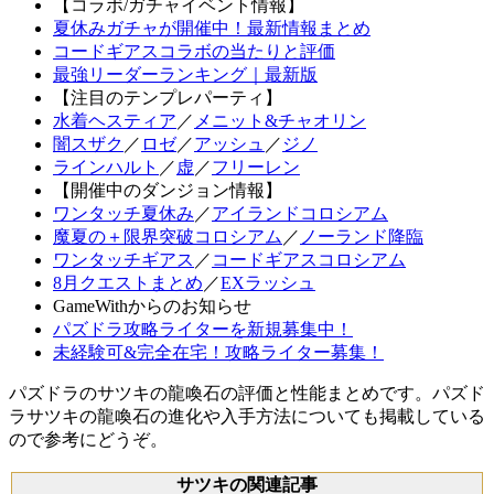
【コラボ/ガチャイベント情報】
夏休みガチャが開催中！最新情報まとめ
コードギアスコラボの当たりと評価
最強リーダーランキング｜最新版
【注目のテンプレパーティ】
水着ヘスティア
／
メニット&チャオリン
闇スザク
／
ロゼ
／
アッシュ
／
ジノ
ラインハルト
／
虚
／
フリーレン
【開催中のダンジョン情報】
ワンタッチ夏休み
／
アイランドコロシアム
魔夏の＋限界突破コロシアム
／
ノーランド降臨
ワンタッチギアス
／
コードギアスコロシアム
8月クエストまとめ
／
EXラッシュ
GameWithからのお知らせ
パズドラ攻略ライターを新規募集中！
未経験可&完全在宅！攻略ライター募集！
パズドラのサツキの龍喚石の評価と性能まとめです。パズド
ラサツキの龍喚石の進化や入手方法についても掲載している
ので参考にどうぞ。
サツキの関連記事