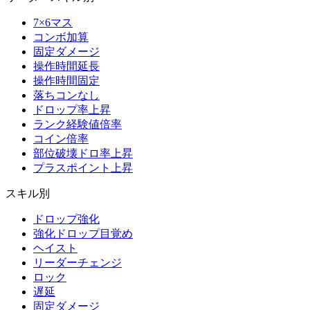
7×6マス
コンボ加算
固定ダメージ
操作時間延長
操作時間固定
落ちコンなし
ドロップ率上昇
ランク経験値倍率
コイン倍率
部位破壊ドロ率上昇
プラスポイント上昇
スキル別
ドロップ強化
強化ドロップ目覚め
ヘイスト
リーダーチェンジ
ロック
遅延
固定ダメージ