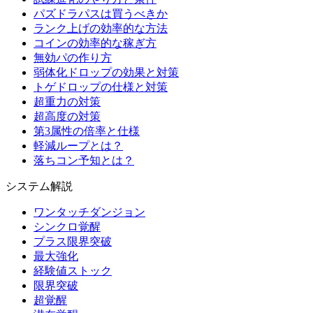
パズドラパスは買うべきか
ランク上げの効率的な方法
コインの効率的な稼ぎ方
無効パの作り方
弱体化ドロップの効果と対策
トゲドロップの仕様と対策
超重力の対策
超高度の対策
第3属性の倍率と仕様
軽減ループとは？
落ちコン予知とは？
システム解説
ワンタッチダンジョン
シンクロ覚醒
プラス限界突破
最大強化
経験値ストック
限界突破
超覚醒