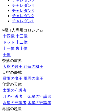
チャレダン5
チャレダン4
チャレダン3
チャレダン2
チャレダン1
∞級 1人専用コロシアム
十四億
十三億
ドット
十二億
十一億
裏十億
十億
奈落の重界
大樹の霊王
紅蓮の機王
天空の儚域
霧雨の魔王
風雲の龍王
守霊の天体
太陽の守護者
月の守護者
金星の守護者
水星の守護者
木星の守護者
再臨の超星