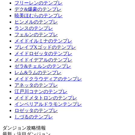
フリーレンのテンプレ
デク&爆豪のテンプレ
暁美ほむらのテンプレ
ヒンメルのテンプレ
ランスのテンプレ
フェルンのテンプレ
メイドイルミナのテンプレ
ブレイブXゴッドのテンプレ
メイドロゼッタのテンプレ
メイドイデアルのテンプレ
ゼラ&チェルンのテンプレ
レム&ラムのテンプレ
メイドクラウディアのテンプレ
アネッタのテンプレ
江戸川コナンのテンプレ
メイドメタトロンのテンプレ
インペリアルドラモンテンプレ
ロゼッタのテンプレ
しづるのテンプレ
ダンジョン攻略情報
最新・注目ダンジョン