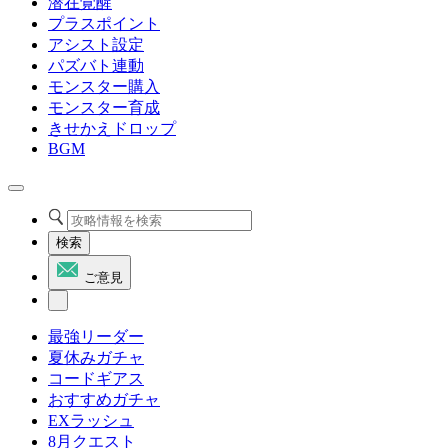
潜在覚醒
プラスポイント
アシスト設定
パズバト連動
モンスター購入
モンスター育成
きせかえドロップ
BGM
検索
ご意見
最強リーダー
夏休みガチャ
コードギアス
おすすめガチャ
EXラッシュ
8月クエスト