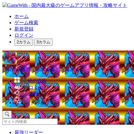
ホーム
ゲーム検索
新規登録
ログイン
2カラム
3カラム
パズドラ攻略｜パズル＆ドラゴンズ
他の攻略
コミュ
速報
掲示板
最強リーダー