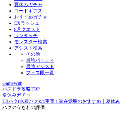
夏休みガチャ
コードギアス
おすすめガチャ
EXラッシュ
8月クエスト
ワンタッチ
モンスター検索
アシスト検索
その他
最強パーティ
最強アシスト
フェス限一覧
GameWith
パズドラ攻略TOP
夏休みガチャ
TBハク(水着ハク)の評価！潜在覚醒のおすすめ｜夏休み
ハクのうちわの評価