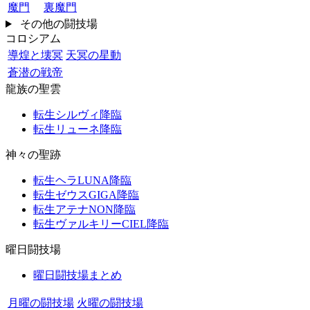
魔門
裏魔門
その他の闘技場
コロシアム
導煌と壊冥
天冥の星動
蒼潜の戦帝
龍族の聖雲
転生シルヴィ降臨
転生リューネ降臨
神々の聖跡
転生ヘラLUNA降臨
転生ゼウスGIGA降臨
転生アテナNON降臨
転生ヴァルキリーCIEL降臨
曜日闘技場
曜日闘技場まとめ
月曜の闘技場
火曜の闘技場