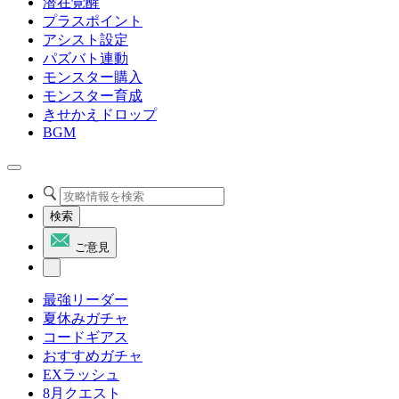
潜在覚醒
プラスポイント
アシスト設定
パズバト連動
モンスター購入
モンスター育成
きせかえドロップ
BGM
検索
ご意見
最強リーダー
夏休みガチャ
コードギアス
おすすめガチャ
EXラッシュ
8月クエスト