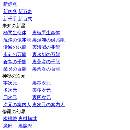
新億兆
新凶兆
新万寿
新千手
新百式
未知の新星
極悪生命体
裏極悪生命体
混沌の億兆龍
裏混沌の億兆龍
潰滅の兆龍
裏潰滅の兆龍
永刻の万龍
裏永刻の万龍
蒼穹の千龍
裏蒼穹の千龍
業炎の百龍
裏業炎の百龍
神秘の次元
零次元
裏零次元
多次元
裏多次元
四次元
裏四次元
次元の案内人
裏次元の案内人
修羅の幻界
機構城
裏機構城
魔廊
裏魔廊