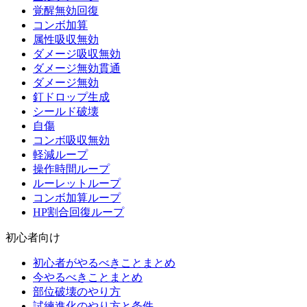
覚醒無効回復
コンボ加算
属性吸収無効
ダメージ吸収無効
ダメージ無効貫通
ダメージ無効
釘ドロップ生成
シールド破壊
自傷
コンボ吸収無効
軽減ループ
操作時間ループ
ルーレットループ
コンボ加算ループ
HP割合回復ループ
初心者向け
初心者がやるべきことまとめ
今やるべきことまとめ
部位破壊のやり方
試練進化のやり方と条件