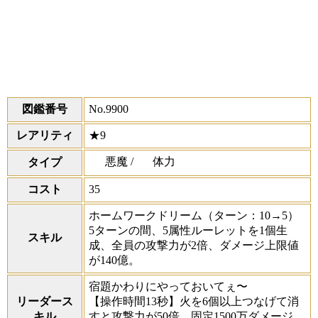
図鑑番号
No.9900
レアリティ
★9
悪魔 /
体力
タイプ
コスト
35
ホームワークドリーム
（ターン：10→5）
5ターンの間、5属性ルーレットを1個生
スキル
成、全員の攻撃力が2倍、ダメージ上限値
が140億。
宿題かわりにやっておいてぇ〜
リーダース
【操作時間13秒】火を6個以上つなげて消
キル
すと攻撃力が50倍、固定1500万ダメージ。