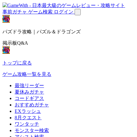
事前ガチャ
ゲーム検索
ログイン
パズドラ攻略｜パズル＆ドラゴンズ
掲示板Q&A
トップに戻る
ゲーム攻略一覧を見る
最強リーダー
夏休みガチャ
コードギアス
おすすめガチャ
EXラッシュ
8月クエスト
ワンタッチ
モンスター検索
アシスト検索