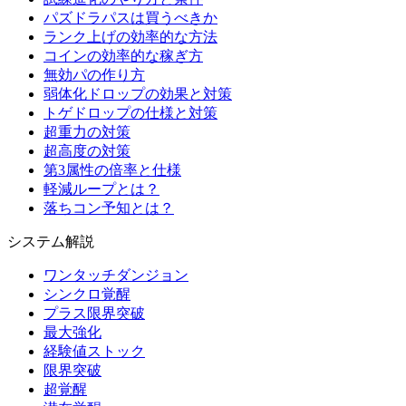
パズドラパスは買うべきか
ランク上げの効率的な方法
コインの効率的な稼ぎ方
無効パの作り方
弱体化ドロップの効果と対策
トゲドロップの仕様と対策
超重力の対策
超高度の対策
第3属性の倍率と仕様
軽減ループとは？
落ちコン予知とは？
システム解説
ワンタッチダンジョン
シンクロ覚醒
プラス限界突破
最大強化
経験値ストック
限界突破
超覚醒