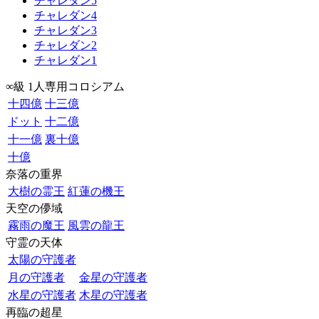
チャレダン5
チャレダン4
チャレダン3
チャレダン2
チャレダン1
∞級 1人専用コロシアム
十四億
十三億
ドット
十二億
十一億
裏十億
十億
奈落の重界
大樹の霊王
紅蓮の機王
天空の儚域
霧雨の魔王
風雲の龍王
守霊の天体
太陽の守護者
月の守護者
金星の守護者
水星の守護者
木星の守護者
再臨の超星