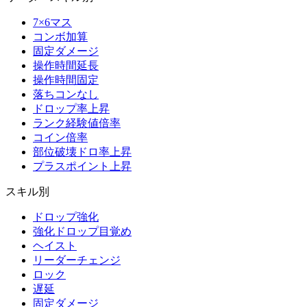
7×6マス
コンボ加算
固定ダメージ
操作時間延長
操作時間固定
落ちコンなし
ドロップ率上昇
ランク経験値倍率
コイン倍率
部位破壊ドロ率上昇
プラスポイント上昇
スキル別
ドロップ強化
強化ドロップ目覚め
ヘイスト
リーダーチェンジ
ロック
遅延
固定ダメージ