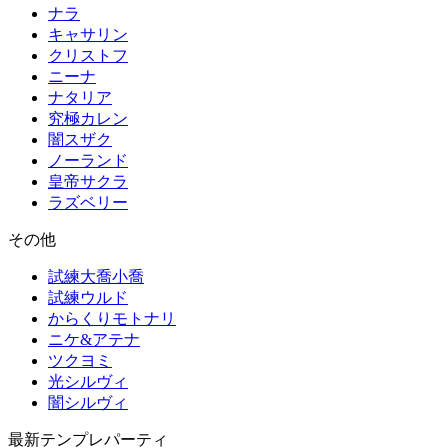
ナラ
キャサリン
クリストフ
ニーナ
ナタリア
究極カレン
闇スザク
ノーランド
皇帝サクラ
ラズベリー
その他
試練大喬小喬
試練ウルド
からくりモトナリ
ニケ&アテナ
ツクヨミ
光シルヴィ
闇シルヴィ
最新テンプレパーティ