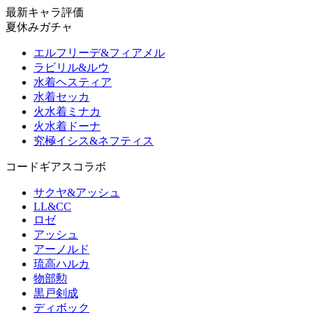
最新キャラ評価
夏休みガチャ
エルフリーデ&フィアメル
ラビリル&ルウ
水着ヘスティア
水着セッカ
火水着ミナカ
火水着ドーナ
究極イシス&ネフティス
コードギアスコラボ
サクヤ&アッシュ
LL&CC
ロゼ
アッシュ
アーノルド
琉高ハルカ
物部勲
黒戸剣成
ディボック