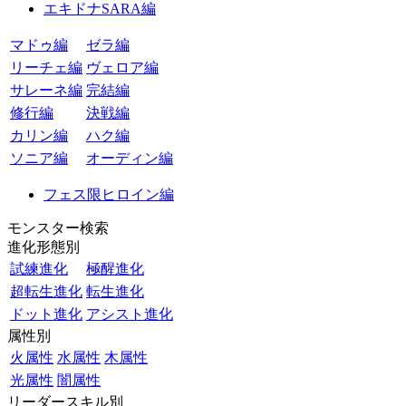
エキドナSARA編
マドゥ編
ゼラ編
リーチェ編
ヴェロア編
サレーネ編
完結編
修行編
決戦編
カリン編
ハク編
ソニア編
オーディン編
フェス限ヒロイン編
モンスター検索
進化形態別
試練進化
極醒進化
超転生進化
転生進化
ドット進化
アシスト進化
属性別
火属性
水属性
木属性
光属性
闇属性
リーダースキル別