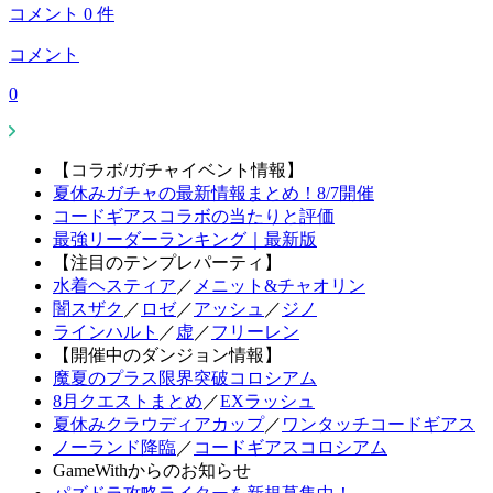
コメント
0
件
コメント
0
【コラボ/ガチャイベント情報】
夏休みガチャの最新情報まとめ！8/7開催
コードギアスコラボの当たりと評価
最強リーダーランキング｜最新版
【注目のテンプレパーティ】
水着ヘスティア
／
メニット&チャオリン
闇スザク
／
ロゼ
／
アッシュ
／
ジノ
ラインハルト
／
虚
／
フリーレン
【開催中のダンジョン情報】
魔夏のプラス限界突破コロシアム
8月クエストまとめ
／
EXラッシュ
夏休みクラウディアカップ
／
ワンタッチコードギアス
ノーランド降臨
／
コードギアスコロシアム
GameWithからのお知らせ