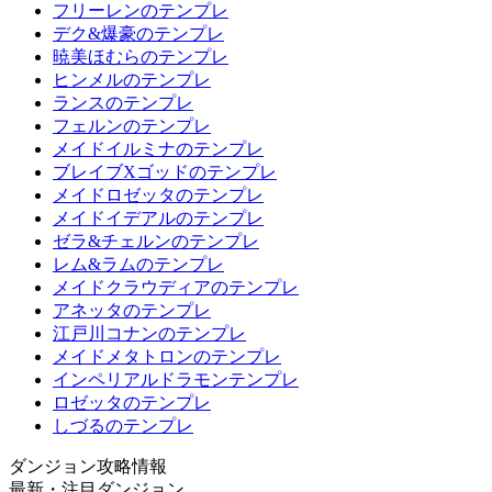
フリーレンのテンプレ
デク&爆豪のテンプレ
暁美ほむらのテンプレ
ヒンメルのテンプレ
ランスのテンプレ
フェルンのテンプレ
メイドイルミナのテンプレ
ブレイブXゴッドのテンプレ
メイドロゼッタのテンプレ
メイドイデアルのテンプレ
ゼラ&チェルンのテンプレ
レム&ラムのテンプレ
メイドクラウディアのテンプレ
アネッタのテンプレ
江戸川コナンのテンプレ
メイドメタトロンのテンプレ
インペリアルドラモンテンプレ
ロゼッタのテンプレ
しづるのテンプレ
ダンジョン攻略情報
最新・注目ダンジョン