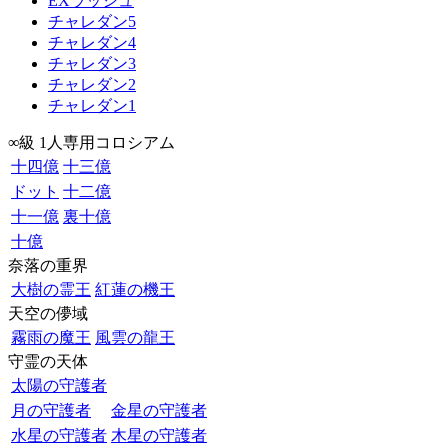
EXラッシュ
チャレダン5
チャレダン4
チャレダン3
チャレダン2
チャレダン1
∞級 1人専用コロシアム
十四億
十三億
ドット
十二億
十一億
裏十億
十億
奈落の重界
大樹の霊王
紅蓮の機王
天空の儚域
霧雨の魔王
風雲の龍王
守霊の天体
太陽の守護者
月の守護者
金星の守護者
水星の守護者
木星の守護者