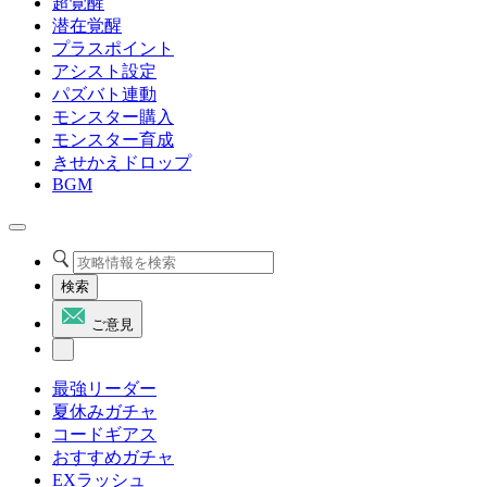
超覚醒
潜在覚醒
プラスポイント
アシスト設定
パズバト連動
モンスター購入
モンスター育成
きせかえドロップ
BGM
検索
ご意見
最強リーダー
夏休みガチャ
コードギアス
おすすめガチャ
EXラッシュ