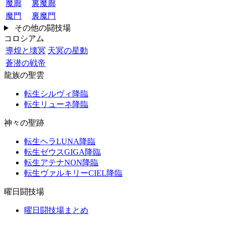
魔廊
裏魔廊
魔門
裏魔門
その他の闘技場
コロシアム
導煌と壊冥
天冥の星動
蒼潜の戦帝
龍族の聖雲
転生シルヴィ降臨
転生リューネ降臨
神々の聖跡
転生ヘラLUNA降臨
転生ゼウスGIGA降臨
転生アテナNON降臨
転生ヴァルキリーCIEL降臨
曜日闘技場
曜日闘技場まとめ