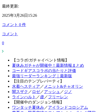
最終更新:
2025年3月26日15:26
コメント
0
件
コメント
0
【コラボ/ガチャイベント情報】
夏休みガチャが開催中！最新情報まとめ
コードギアスコラボの当たりと評価
最強リーダーランキング｜最新版
【注目のテンプレパーティ】
水着ヘスティア
／
メニット&チャオリン
闇スザク
／
ロゼ
／
アッシュ
／
ジノ
ラインハルト
／
虚
／
フリーレン
【開催中のダンジョン情報】
ワンタッチ夏休み
／
アイランドコロシアム