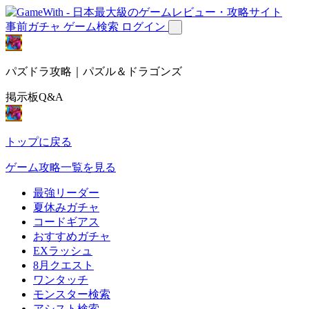
事前ガチャ
ゲーム検索
ログイン
パズドラ攻略｜パズル＆ドラゴンズ
掲示板Q&A
トップに戻る
ゲーム攻略一覧を見る
最強リーダー
夏休みガチャ
コードギアス
おすすめガチャ
EXラッシュ
8月クエスト
ワンタッチ
モンスター検索
アシスト検索