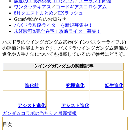
魔夏の＋限界突破コロシアム
／
ノーランド降臨
ワンタッチギアス
／
コードギアスコロシアム
8月クエストまとめ
／
EXラッシュ
GameWithからのお知らせ
パズドラ攻略ライターを新規募集中！
未経験可&完全在宅！攻略ライター募集！
パズドラのウイングガンダム武器(ツインバスターライフル)
の評価と性能まとめです。パズドラウイングガンダム装備の
進化や入手方法についても掲載しているので参考にどうぞ。
ウイングガンダムの関連記事
進化前
究極進化
転生進化
アシスト進化
アシスト進化
ガンダムコラボの当たりと最新情報
目次