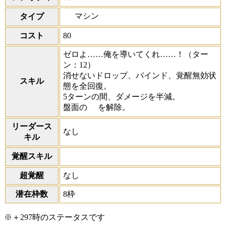
マシン
タイプ
コスト
80
ゼロよ……俺を導いてくれ……！
（ター
ン：12）
消せないドロップ、バインド、覚醒無効状
スキル
態を全回復。
5ターンの間、ダメージを半減。
盤面の
を解除。
リーダース
なし
キル
覚醒スキル
超覚醒
なし
潜在枠数
8枠
※＋297時のステータスです