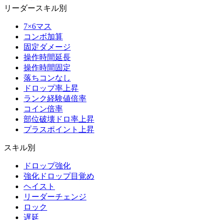
リーダースキル別
7×6マス
コンボ加算
固定ダメージ
操作時間延長
操作時間固定
落ちコンなし
ドロップ率上昇
ランク経験値倍率
コイン倍率
部位破壊ドロ率上昇
プラスポイント上昇
スキル別
ドロップ強化
強化ドロップ目覚め
ヘイスト
リーダーチェンジ
ロック
遅延