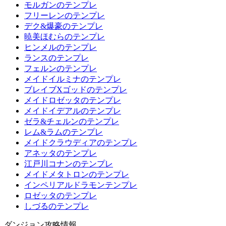
モルガンのテンプレ
フリーレンのテンプレ
デク&爆豪のテンプレ
暁美ほむらのテンプレ
ヒンメルのテンプレ
ランスのテンプレ
フェルンのテンプレ
メイドイルミナのテンプレ
ブレイブXゴッドのテンプレ
メイドロゼッタのテンプレ
メイドイデアルのテンプレ
ゼラ&チェルンのテンプレ
レム&ラムのテンプレ
メイドクラウディアのテンプレ
アネッタのテンプレ
江戸川コナンのテンプレ
メイドメタトロンのテンプレ
インペリアルドラモンテンプレ
ロゼッタのテンプレ
しづるのテンプレ
ダンジョン攻略情報