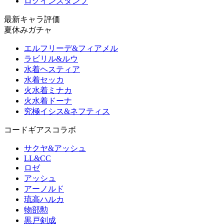
ログインスタンプ
最新キャラ評価
夏休みガチャ
エルフリーデ&フィアメル
ラビリル&ルウ
水着ヘスティア
水着セッカ
火水着ミナカ
火水着ドーナ
究極イシス&ネフティス
コードギアスコラボ
サクヤ&アッシュ
LL&CC
ロゼ
アッシュ
アーノルド
琉高ハルカ
物部勲
黒戸剣成