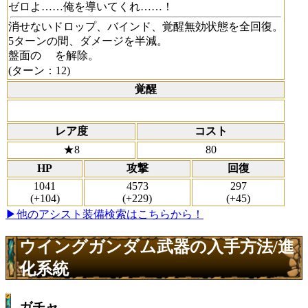
ゼロよ……俺を導いてくれ……！
消せないドロップ、バインド、覚醒無効状態を全回復。
5ターンの間、ダメージを半減。
盤面の
を解除。
(ターン：12)
覚醒
レア度
コスト
★8
80
HP
攻撃
回復
1041
4573
297
(+104)
(+229)
(+45)
▶他のアシスト装備検索はこちらから！
ウイングガンダム武器の入手方法/進
化系統
ガチャ