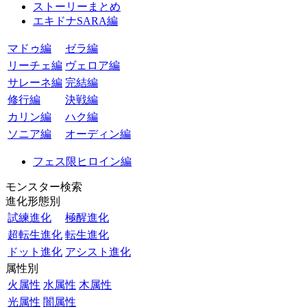
ストーリーまとめ
エキドナSARA編
マドゥ編
ゼラ編
リーチェ編
ヴェロア編
サレーネ編
完結編
修行編
決戦編
カリン編
ハク編
ソニア編
オーディン編
フェス限ヒロイン編
モンスター検索
進化形態別
試練進化
極醒進化
超転生進化
転生進化
ドット進化
アシスト進化
属性別
火属性
水属性
木属性
光属性
闇属性