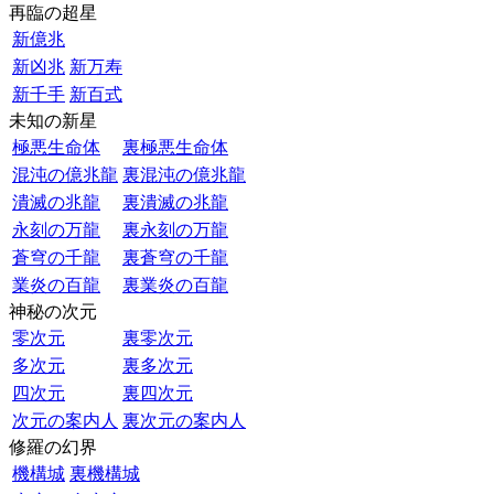
再臨の超星
新億兆
新凶兆
新万寿
新千手
新百式
未知の新星
極悪生命体
裏極悪生命体
混沌の億兆龍
裏混沌の億兆龍
潰滅の兆龍
裏潰滅の兆龍
永刻の万龍
裏永刻の万龍
蒼穹の千龍
裏蒼穹の千龍
業炎の百龍
裏業炎の百龍
神秘の次元
零次元
裏零次元
多次元
裏多次元
四次元
裏四次元
次元の案内人
裏次元の案内人
修羅の幻界
機構城
裏機構城