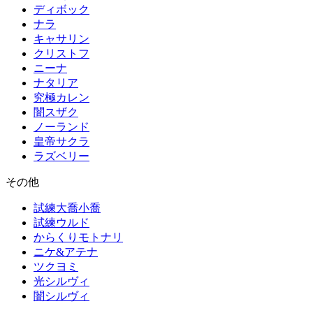
ディボック
ナラ
キャサリン
クリストフ
ニーナ
ナタリア
究極カレン
闇スザク
ノーランド
皇帝サクラ
ラズベリー
その他
試練大喬小喬
試練ウルド
からくりモトナリ
ニケ&アテナ
ツクヨミ
光シルヴィ
闇シルヴィ