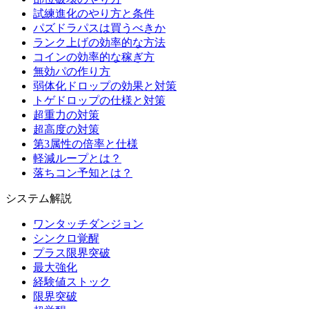
試練進化のやり方と条件
パズドラパスは買うべきか
ランク上げの効率的な方法
コインの効率的な稼ぎ方
無効パの作り方
弱体化ドロップの効果と対策
トゲドロップの仕様と対策
超重力の対策
超高度の対策
第3属性の倍率と仕様
軽減ループとは？
落ちコン予知とは？
システム解説
ワンタッチダンジョン
シンクロ覚醒
プラス限界突破
最大強化
経験値ストック
限界突破