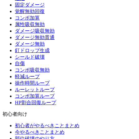
固定ダメージ
覚醒無効回復
コンボ加算
属性吸収無効
ダメージ吸収無効
ダメージ無効貫通
ダメージ無効
釘ドロップ生成
シールド破壊
自傷
コンボ吸収無効
軽減ループ
操作時間ループ
ルーレットループ
コンボ加算ループ
HP割合回復ループ
初心者向け
初心者がやるべきことまとめ
今やるべきことまとめ
部位破壊のやり方