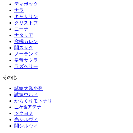
ディボック
ナラ
キャサリン
クリストフ
ニーナ
ナタリア
究極カレン
闇スザク
ノーランド
皇帝サクラ
ラズベリー
その他
試練大喬小喬
試練ウルド
からくりモトナリ
ニケ&アテナ
ツクヨミ
光シルヴィ
闇シルヴィ