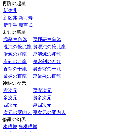
再臨の超星
新億兆
新凶兆
新万寿
新千手
新百式
未知の新星
極悪生命体
裏極悪生命体
混沌の億兆龍
裏混沌の億兆龍
潰滅の兆龍
裏潰滅の兆龍
永刻の万龍
裏永刻の万龍
蒼穹の千龍
裏蒼穹の千龍
業炎の百龍
裏業炎の百龍
神秘の次元
零次元
裏零次元
多次元
裏多次元
四次元
裏四次元
次元の案内人
裏次元の案内人
修羅の幻界
機構城
裏機構城