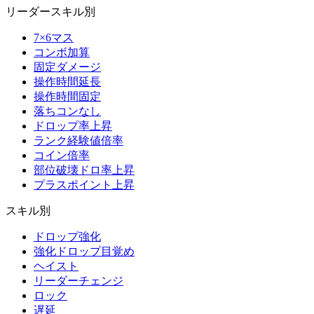
リーダースキル別
7×6マス
コンボ加算
固定ダメージ
操作時間延長
操作時間固定
落ちコンなし
ドロップ率上昇
ランク経験値倍率
コイン倍率
部位破壊ドロ率上昇
プラスポイント上昇
スキル別
ドロップ強化
強化ドロップ目覚め
ヘイスト
リーダーチェンジ
ロック
遅延