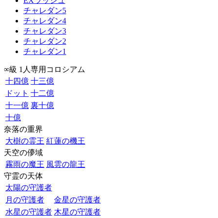
EXラッシュ
チャレダン5
チャレダン4
チャレダン3
チャレダン2
チャレダン1
∞級 1人専用コロシアム
十四億
十三億
ドット
十二億
十一億
裏十億
十億
奈落の重界
大樹の霊王
紅蓮の機王
天空の儚域
霧雨の魔王
風雲の龍王
守霊の天体
太陽の守護者
月の守護者
金星の守護者
水星の守護者
木星の守護者