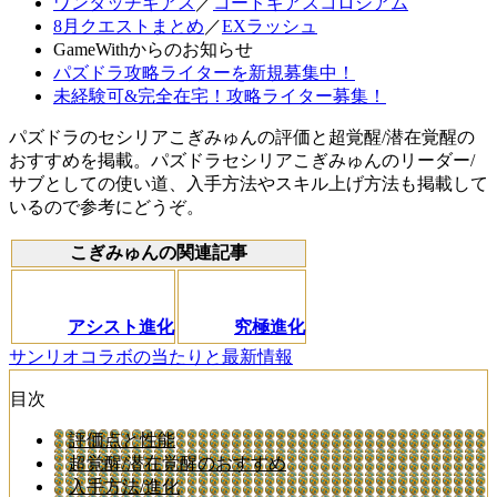
ワンタッチギアス
／
コードギアスコロシアム
8月クエストまとめ
／
EXラッシュ
GameWithからのお知らせ
パズドラ攻略ライターを新規募集中！
未経験可&完全在宅！攻略ライター募集！
パズドラのセシリアこぎみゅんの評価と超覚醒/潜在覚醒の
おすすめを掲載。パズドラセシリアこぎみゅんのリーダー/
サブとしての使い道、入手方法やスキル上げ方法も掲載して
いるので参考にどうぞ。
こぎみゅんの関連記事
アシスト進化
究極進化
サンリオコラボの当たりと最新情報
目次
評価点と性能
超覚醒/潜在覚醒のおすすめ
入手方法/進化