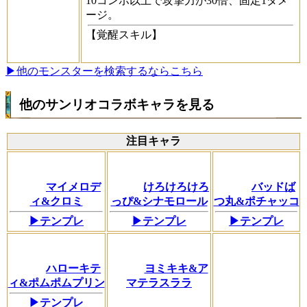
10コンボ以上で攻撃力が30倍、固定1ダメ
ージ。
【覚醒スキル】
▶他のモンスターを検索するならこちら
他のサンリオコラボキャラを見る
注目キャラ
マイメロデ
けろけろけろ
バッドば
ィ&クロミ
っぴ&シナモロール
つ丸&ポチャッコ
▶テンプレ
▶テンプレ
▶テンプレ
ハローキテ
ヨミキキ&ア
ィ&ポムポムプリン
マテラスララ
▶テンプレ