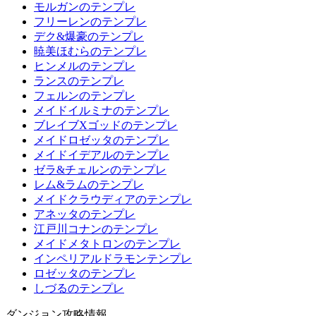
モルガンのテンプレ
フリーレンのテンプレ
デク&爆豪のテンプレ
暁美ほむらのテンプレ
ヒンメルのテンプレ
ランスのテンプレ
フェルンのテンプレ
メイドイルミナのテンプレ
ブレイブXゴッドのテンプレ
メイドロゼッタのテンプレ
メイドイデアルのテンプレ
ゼラ&チェルンのテンプレ
レム&ラムのテンプレ
メイドクラウディアのテンプレ
アネッタのテンプレ
江戸川コナンのテンプレ
メイドメタトロンのテンプレ
インペリアルドラモンテンプレ
ロゼッタのテンプレ
しづるのテンプレ
ダンジョン攻略情報