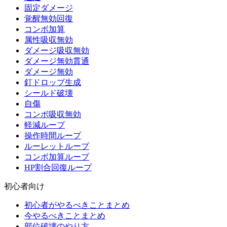
固定ダメージ
覚醒無効回復
コンボ加算
属性吸収無効
ダメージ吸収無効
ダメージ無効貫通
ダメージ無効
釘ドロップ生成
シールド破壊
自傷
コンボ吸収無効
軽減ループ
操作時間ループ
ルーレットループ
コンボ加算ループ
HP割合回復ループ
初心者向け
初心者がやるべきことまとめ
今やるべきことまとめ
部位破壊のやり方