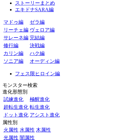
ストーリーまとめ
エキドナSARA編
マドゥ編
ゼラ編
リーチェ編
ヴェロア編
サレーネ編
完結編
修行編
決戦編
カリン編
ハク編
ソニア編
オーディン編
フェス限ヒロイン編
モンスター検索
進化形態別
試練進化
極醒進化
超転生進化
転生進化
ドット進化
アシスト進化
属性別
火属性
水属性
木属性
光属性
闇属性