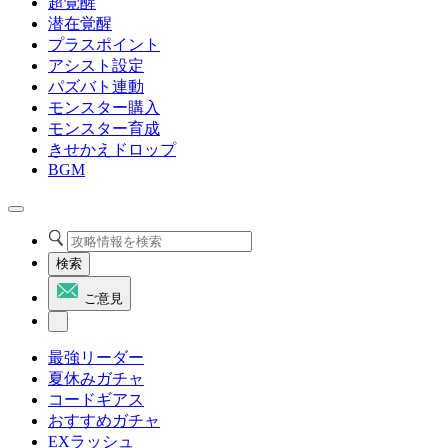
超覚醒
潜在覚醒
プラスポイント
アシスト設定
パズバト連動
モンスター購入
モンスター育成
きせかえドロップ
BGM
検索
ご意見
最強リーダー
夏休みガチャ
コードギアス
おすすめガチャ
EXラッシュ