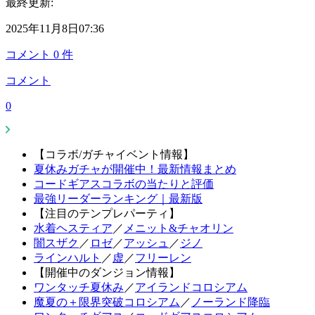
最終更新:
2025年11月8日07:36
コメント
0
件
コメント
0
【コラボ/ガチャイベント情報】
夏休みガチャが開催中！最新情報まとめ
コードギアスコラボの当たりと評価
最強リーダーランキング｜最新版
【注目のテンプレパーティ】
水着ヘスティア
／
メニット&チャオリン
闇スザク
／
ロゼ
／
アッシュ
／
ジノ
ラインハルト
／
虚
／
フリーレン
【開催中のダンジョン情報】
ワンタッチ夏休み
／
アイランドコロシアム
魔夏の＋限界突破コロシアム
／
ノーランド降臨