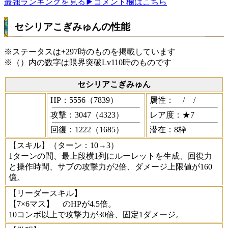
最強ランキングを見る
▶コメント欄はこちら
セシリアこぎみゅんの性能
※ステータスは+297時のものを掲載しています
※（）内の数字は限界突破Lv110時のものです
セシリアこぎみゅん
HP：5556（7839）
属性：
/
/
攻撃：3047（4323）
レア度：★7
回復：1222（1685）
潜在：8枠
【スキル】
（ターン：10→3）
1ターンの間、最上段横1列にルーレットを生成、回復力
と操作時間、サブの攻撃力が2倍、ダメージ上限値が160
億。
【リーダースキル】
【7×6マス】
のHPが4.5倍。
10コンボ以上で攻撃力が30倍、固定1ダメージ。