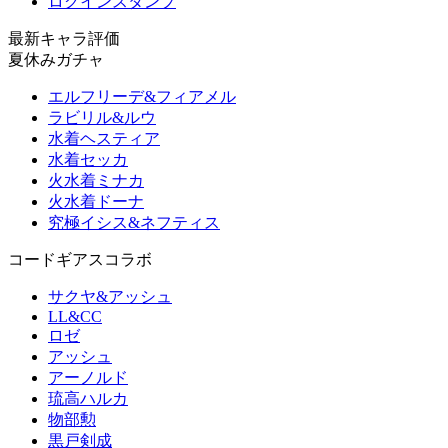
ログインスタンプ
最新キャラ評価
夏休みガチャ
エルフリーデ&フィアメル
ラビリル&ルウ
水着ヘスティア
水着セッカ
火水着ミナカ
火水着ドーナ
究極イシス&ネフティス
コードギアスコラボ
サクヤ&アッシュ
LL&CC
ロゼ
アッシュ
アーノルド
琉高ハルカ
物部勲
黒戸剣成