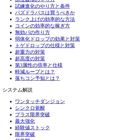
試練進化のやり方と条件
パズドラパスは買うべきか
ランク上げの効率的な方法
コインの効率的な稼ぎ方
無効パの作り方
弱体化ドロップの効果と対策
トゲドロップの仕様と対策
超重力の対策
超高度の対策
第3属性の倍率と仕様
軽減ループとは？
落ちコン予知とは？
システム解説
ワンタッチダンジョン
シンクロ覚醒
プラス限界突破
最大強化
経験値ストック
限界突破