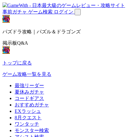
事前ガチャ
ゲーム検索
ログイン
パズドラ攻略｜パズル＆ドラゴンズ
掲示板Q&A
トップに戻る
ゲーム攻略一覧を見る
最強リーダー
夏休みガチャ
コードギアス
おすすめガチャ
EXラッシュ
8月クエスト
ワンタッチ
モンスター検索
アシスト検索