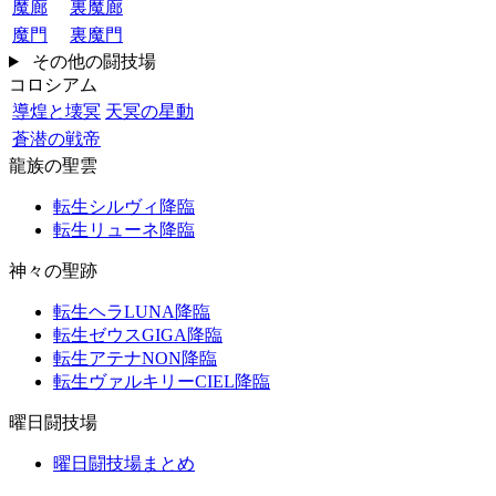
魔廊
裏魔廊
魔門
裏魔門
その他の闘技場
コロシアム
導煌と壊冥
天冥の星動
蒼潜の戦帝
龍族の聖雲
転生シルヴィ降臨
転生リューネ降臨
神々の聖跡
転生ヘラLUNA降臨
転生ゼウスGIGA降臨
転生アテナNON降臨
転生ヴァルキリーCIEL降臨
曜日闘技場
曜日闘技場まとめ