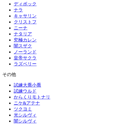
ディボック
ナラ
キャサリン
クリストフ
ニーナ
ナタリア
究極カレン
闇スザク
ノーランド
皇帝サクラ
ラズベリー
その他
試練大喬小喬
試練ウルド
からくりモトナリ
ニケ&アテナ
ツクヨミ
光シルヴィ
闇シルヴィ