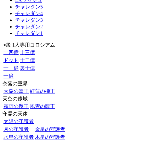
EXラッシュ
チャレダン5
チャレダン4
チャレダン3
チャレダン2
チャレダン1
∞級 1人専用コロシアム
十四億
十三億
ドット
十二億
十一億
裏十億
十億
奈落の重界
大樹の霊王
紅蓮の機王
天空の儚域
霧雨の魔王
風雲の龍王
守霊の天体
太陽の守護者
月の守護者
金星の守護者
水星の守護者
木星の守護者