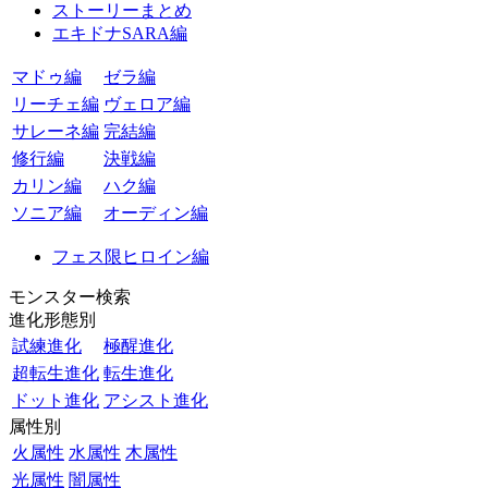
ストーリーまとめ
エキドナSARA編
マドゥ編
ゼラ編
リーチェ編
ヴェロア編
サレーネ編
完結編
修行編
決戦編
カリン編
ハク編
ソニア編
オーディン編
フェス限ヒロイン編
モンスター検索
進化形態別
試練進化
極醒進化
超転生進化
転生進化
ドット進化
アシスト進化
属性別
火属性
水属性
木属性
光属性
闇属性