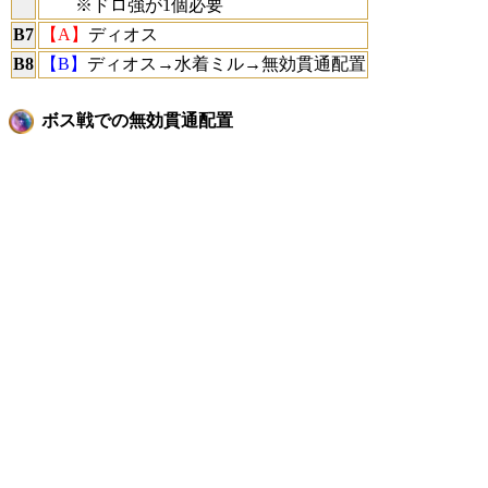
※ドロ強が1個必要
B7
【A】
ディオス
B8
【B】
ディオス→水着ミル→無効貫通配置
ボス戦での無効貫通配置