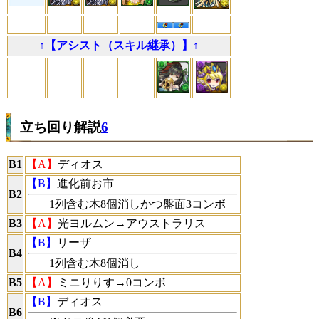
↑【アシスト（スキル継承）】↑
立ち回り解説
6
B1
【A】
ディオス
【B】
進化前お市
B2
1列含む木8個消しかつ盤面3コンボ
B3
【A】
光ヨルムン→アウストラリス
【B】
リーザ
B4
1列含む木8個消し
B5
【A】
ミニりりす→0コンボ
【B】
ディオス
B6