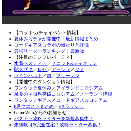
【コラボ/ガチャイベント情報】
夏休みガチャが開催中！最新情報まとめ
コードギアスコラボの当たりと評価
最強リーダーランキング｜最新版
【注目のテンプレパーティ】
水着ヘスティア
／
メニット&チャオリン
闇スザク
／
ロゼ
／
アッシュ
／
ジノ
ラインハルト
／
虚
／
フリーレン
【開催中のダンジョン情報】
ワンタッチ夏休み
／
アイランドコロシアム
魔夏の＋限界突破コロシアム
／
ノーランド降臨
ワンタッチギアス
／
コードギアスコロシアム
8月クエストまとめ
／
EXラッシュ
GameWithからのお知らせ
パズドラ攻略ライターを新規募集中！
未経験可&完全在宅！攻略ライター募集！