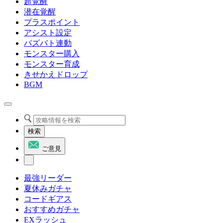
超覚醒
潜在覚醒
プラスポイント
アシスト設定
パズバト連動
モンスター購入
モンスター育成
きせかえドロップ
BGM
検索
ご意見
最強リーダー
夏休みガチャ
コードギアス
おすすめガチャ
EXラッシュ