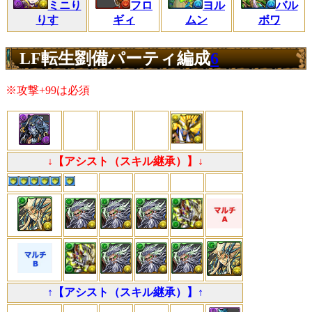
ミニり
フロ
ヨル
バル
りす
ギィ
ムン
ボワ
LF転生劉備パーティ編成
6
※攻撃+99は必須
↓【アシスト（スキル継承）】↓
↑【アシスト（スキル継承）】↑