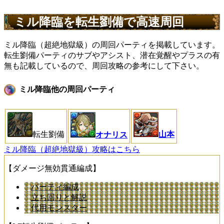
ミル降臨を転生劉備で高速周回
ミル降臨（超絶地獄級）の周回パーティを掲載しています。
転生劉備パーティのサブやアシスト、潜在覚醒やプラスの有
無も記載しているので、周回攻略の参考にして下さい。
ミル降臨他の周回パーティ
転生劉備
山本
オナリス
ミル降臨（超絶地獄級）攻略はこちら
【ダメージ無効貫通編成】
パーティ編成
立ち回りと解説
代用モンスター