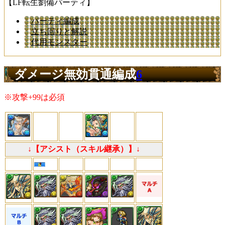
【LF転生劉備パーティ】
パーティ編成
立ち回りと解説
代用モンスター
ダメージ無効貫通編成
6
※攻撃+99は必須
↓【アシスト（スキル継承）】↓