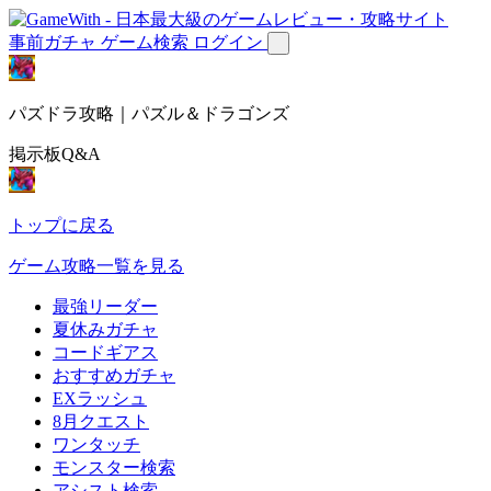
事前ガチャ
ゲーム検索
ログイン
パズドラ攻略｜パズル＆ドラゴンズ
掲示板Q&A
トップに戻る
ゲーム攻略一覧を見る
最強リーダー
夏休みガチャ
コードギアス
おすすめガチャ
EXラッシュ
8月クエスト
ワンタッチ
モンスター検索
アシスト検索