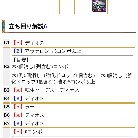
立ち回り解説
6
B1
【A】
ディオス
【B】
アヴァロン→5コンボ以上
【目安】
B2
木8個消し1列含む5コンボ
木1列6個消し（強化ドロップ1個含む）+木3個消し（強
化ドロップ1個含む）含む5コンボ以上
B3
【A】
転生ハーデス→ディオス
B4
【B】
ディオス
B5
【A】
ラー
B6
【A】
ディオス
B7
【B】
ディオス
【A】
0コンボ