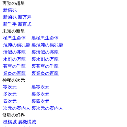
再臨の超星
新億兆
新凶兆
新万寿
新千手
新百式
未知の新星
極悪生命体
裏極悪生命体
混沌の億兆龍
裏混沌の億兆龍
潰滅の兆龍
裏潰滅の兆龍
永刻の万龍
裏永刻の万龍
蒼穹の千龍
裏蒼穹の千龍
業炎の百龍
裏業炎の百龍
神秘の次元
零次元
裏零次元
多次元
裏多次元
四次元
裏四次元
次元の案内人
裏次元の案内人
修羅の幻界
機構城
裏機構城