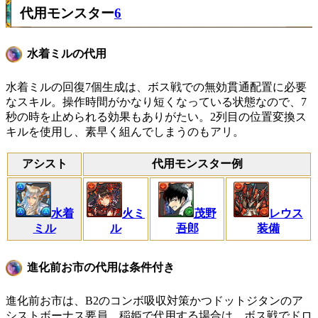
代用モンスター
6
水着ミルの代用
水着ミルの回復7個生成は、ボス戦での無効貫通配置に必要
なスキル。操作時間がかなり短くなっている状態なので、7
秒の時を止められる効果もありがたい。2列目の位置変換ス
キルを使用し、素早く組んでしまうのもアリ。
アシスト
代用モンスター例
水着
火ミ
茂野
レウス
ミル
ル
吾郎
装備
進化前お市の代用は条件付き
進化前お市は、B2のコンボ吸収対策かつドットジタンのア
シストボーナス要員。稲姫で代用する場合は、ボス戦でドロ