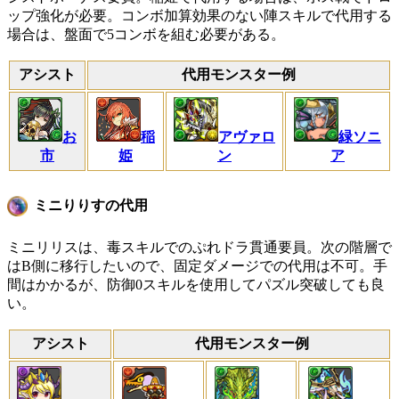
ップ強化が必要。コンボ加算効果のない陣スキルで代用する
場合は、盤面で5コンボを組む必要がある。
アシスト
代用モンスター例
お
稲
アヴァロ
緑ソニ
市
姫
ン
ア
ミニりりすの代用
ミニリリスは、毒スキルでのぷれドラ貫通要員。次の階層で
はB側に移行したいので、固定ダメージでの代用は不可。手
間はかかるが、防御0スキルを使用してパズル突破しても良
い。
アシスト
代用モンスター例