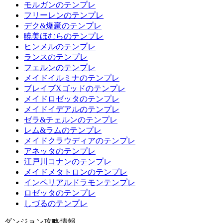
モルガンのテンプレ
フリーレンのテンプレ
デク&爆豪のテンプレ
暁美ほむらのテンプレ
ヒンメルのテンプレ
ランスのテンプレ
フェルンのテンプレ
メイドイルミナのテンプレ
ブレイブXゴッドのテンプレ
メイドロゼッタのテンプレ
メイドイデアルのテンプレ
ゼラ&チェルンのテンプレ
レム&ラムのテンプレ
メイドクラウディアのテンプレ
アネッタのテンプレ
江戸川コナンのテンプレ
メイドメタトロンのテンプレ
インペリアルドラモンテンプレ
ロゼッタのテンプレ
しづるのテンプレ
ダンジョン攻略情報