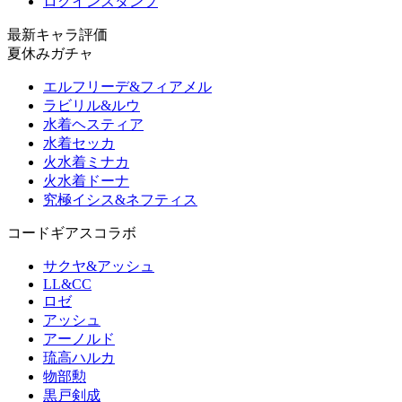
ログインスタンプ
最新キャラ評価
夏休みガチャ
エルフリーデ&フィアメル
ラビリル&ルウ
水着ヘスティア
水着セッカ
火水着ミナカ
火水着ドーナ
究極イシス&ネフティス
コードギアスコラボ
サクヤ&アッシュ
LL&CC
ロゼ
アッシュ
アーノルド
琉高ハルカ
物部勲
黒戸剣成