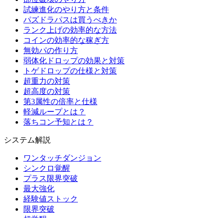
試練進化のやり方と条件
パズドラパスは買うべきか
ランク上げの効率的な方法
コインの効率的な稼ぎ方
無効パの作り方
弱体化ドロップの効果と対策
トゲドロップの仕様と対策
超重力の対策
超高度の対策
第3属性の倍率と仕様
軽減ループとは？
落ちコン予知とは？
システム解説
ワンタッチダンジョン
シンクロ覚醒
プラス限界突破
最大強化
経験値ストック
限界突破