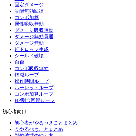
固定ダメージ
覚醒無効回復
コンボ加算
属性吸収無効
ダメージ吸収無効
ダメージ無効貫通
ダメージ無効
釘ドロップ生成
シールド破壊
自傷
コンボ吸収無効
軽減ループ
操作時間ループ
ルーレットループ
コンボ加算ループ
HP割合回復ループ
初心者向け
初心者がやるべきことまとめ
今やるべきことまとめ
部位破壊のやり方