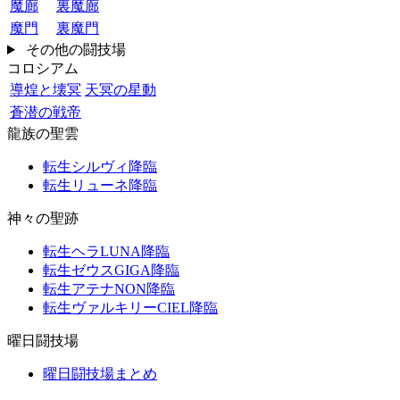
魔廊
裏魔廊
魔門
裏魔門
その他の闘技場
コロシアム
導煌と壊冥
天冥の星動
蒼潜の戦帝
龍族の聖雲
転生シルヴィ降臨
転生リューネ降臨
神々の聖跡
転生ヘラLUNA降臨
転生ゼウスGIGA降臨
転生アテナNON降臨
転生ヴァルキリーCIEL降臨
曜日闘技場
曜日闘技場まとめ