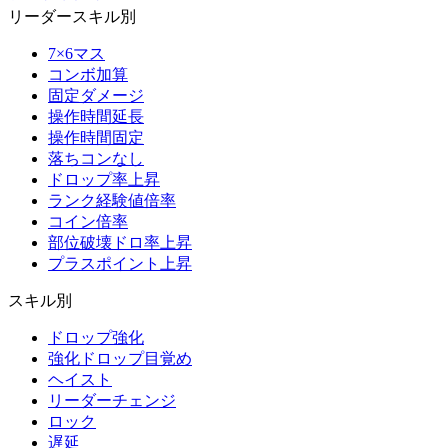
リーダースキル別
7×6マス
コンボ加算
固定ダメージ
操作時間延長
操作時間固定
落ちコンなし
ドロップ率上昇
ランク経験値倍率
コイン倍率
部位破壊ドロ率上昇
プラスポイント上昇
スキル別
ドロップ強化
強化ドロップ目覚め
ヘイスト
リーダーチェンジ
ロック
遅延