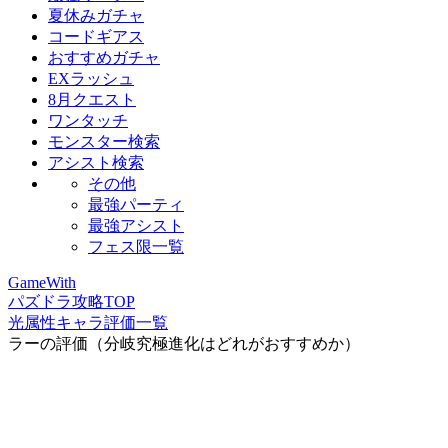
夏休みガチャ
コードギアス
おすすめガチャ
EXラッシュ
8月クエスト
ワンタッチ
モンスター検索
アシスト検索
その他
最強パーティ
最強アシスト
フェス限一覧
GameWith
パズドラ攻略TOP
光属性キャラ評価一覧
ラーの評価（分岐究極進化はどれがおすすめか）