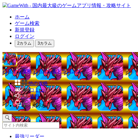
ホーム
ゲーム検索
新規登録
ログイン
2カラム
3カラム
パズドラ攻略｜パズル＆ドラゴンズ
他の攻略
コミュ
速報
掲示板
最強リーダー