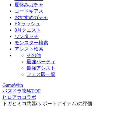
夏休みガチャ
コードギアス
おすすめガチャ
EXラッシュ
8月クエスト
ワンタッチ
モンスター検索
アシスト検索
その他
最強パーティ
最強アシスト
フェス限一覧
GameWith
パズドラ攻略TOP
ヒロアカコラボ
トガヒミコ武器(サポートアイテム)の評価