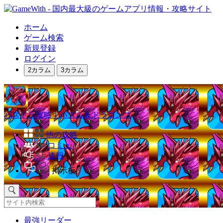
ホーム
ゲーム検索
新規登録
ログイン
2カラム
3カラム
パズドラ攻略｜パズル＆ドラゴンズ
他の攻略
コミュ
速報
掲示板
最強リーダー