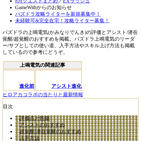
8月クエストまとめ
／
EXラッシュ
GameWithからのお知らせ
パズドラ攻略ライターを新規募集中！
未経験可&完全在宅！攻略ライター募集！
パズドラの上鳴電気(かみなりでんき)の評価とアシスト/潜在
覚醒/超覚醒のおすすめを掲載。パズドラ上鳴電気のリーダ
ー/サブとしての使い道、入手方法やスキル上げ方法も掲載
しているので参考にどうぞ。
上鳴電気の関連記事
進化前
アシスト進化
ヒロアカコラボの当たりと最新情報
目次
評価点と性能
アシストのおすすめ
超覚醒/潜在覚醒のおすすめ
入手方法