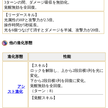
3ターンの間、ダメージ吸収を無効化。
覚醒無効を全回復。
【リーダースキル】
光属性のHPと攻撃力が2.5倍。
操作時間が5秒延長。
光を6個つなげて消すとダメージを半減、攻撃力が20倍。
他の進化形態
進化形態
性能
【スキル】
ロックを解除し、上から2段目横1列を光に
変化。
下から2段目横1列を回復に変化。
覚醒無効を全回復。
アシ
（ターン：8）
スト進化
【覚醒スキル】