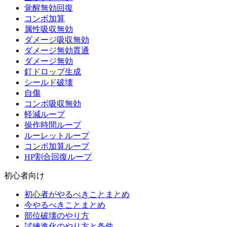
覚醒無効回復
コンボ加算
属性吸収無効
ダメージ吸収無効
ダメージ無効貫通
ダメージ無効
釘ドロップ生成
シールド破壊
自傷
コンボ吸収無効
軽減ループ
操作時間ループ
ルーレットループ
コンボ加算ループ
HP割合回復ループ
初心者向け
初心者がやるべきことまとめ
今やるべきことまとめ
部位破壊のやり方
試練進化のやり方と条件