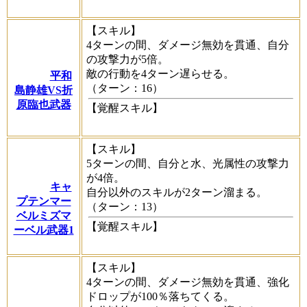
【スキル】
4ターンの間、ダメージ無効を貫通、自分
の攻撃力が5倍。
敵の行動を4ターン遅らせる。
平和
（ターン：16）
島静雄VS折
原臨也武器
【覚醒スキル】
【スキル】
5ターンの間、自分と水、光属性の攻撃力
が4倍。
キャ
自分以外のスキルが2ターン溜まる。
プテンマー
（ターン：13）
ベルミズマ
【覚醒スキル】
ーベル武器1
【スキル】
4ターンの間、ダメージ無効を貫通、強化
ドロップが100％落ちてくる。