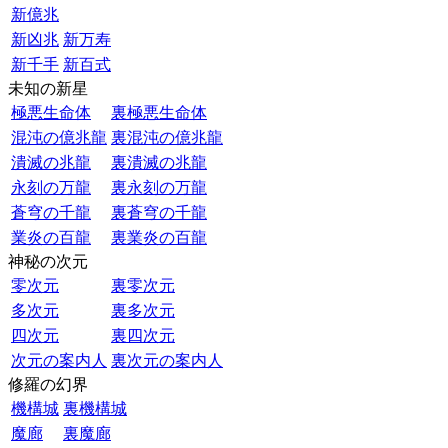
新億兆
新凶兆
新万寿
新千手
新百式
未知の新星
極悪生命体
裏極悪生命体
混沌の億兆龍
裏混沌の億兆龍
潰滅の兆龍
裏潰滅の兆龍
永刻の万龍
裏永刻の万龍
蒼穹の千龍
裏蒼穹の千龍
業炎の百龍
裏業炎の百龍
神秘の次元
零次元
裏零次元
多次元
裏多次元
四次元
裏四次元
次元の案内人
裏次元の案内人
修羅の幻界
機構城
裏機構城
魔廊
裏魔廊