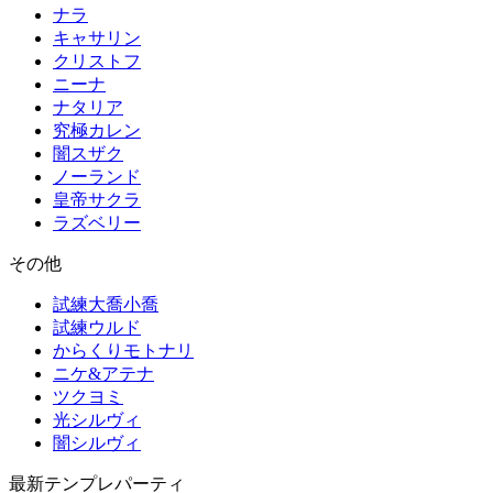
ナラ
キャサリン
クリストフ
ニーナ
ナタリア
究極カレン
闇スザク
ノーランド
皇帝サクラ
ラズベリー
その他
試練大喬小喬
試練ウルド
からくりモトナリ
ニケ&アテナ
ツクヨミ
光シルヴィ
闇シルヴィ
最新テンプレパーティ