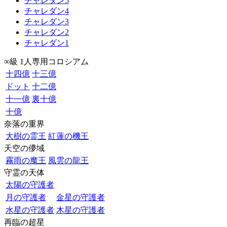
チャレダン5
チャレダン4
チャレダン3
チャレダン2
チャレダン1
∞級 1人専用コロシアム
十四億
十三億
ドット
十二億
十一億
裏十億
十億
奈落の重界
大樹の霊王
紅蓮の機王
天空の儚域
霧雨の魔王
風雲の龍王
守霊の天体
太陽の守護者
月の守護者
金星の守護者
水星の守護者
木星の守護者
再臨の超星