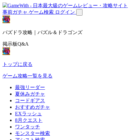
事前ガチャ
ゲーム検索
ログイン
パズドラ攻略｜パズル＆ドラゴンズ
掲示板Q&A
トップに戻る
ゲーム攻略一覧を見る
最強リーダー
夏休みガチャ
コードギアス
おすすめガチャ
EXラッシュ
8月クエスト
ワンタッチ
モンスター検索
アシスト検索