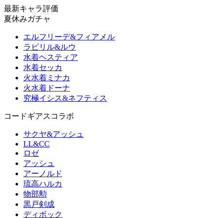
最新キャラ評価
夏休みガチャ
エルフリーデ&フィアメル
ラビリル&ルウ
水着ヘスティア
水着セッカ
火水着ミナカ
火水着ドーナ
究極イシス&ネフティス
コードギアスコラボ
サクヤ&アッシュ
LL&CC
ロゼ
アッシュ
アーノルド
琉高ハルカ
物部勲
黒戸剣成
ディボック