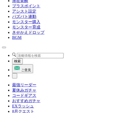
潜在覚醒
プラスポイント
アシスト設定
パズバト連動
モンスター購入
モンスター育成
きせかえドロップ
BGM
検索
ご意見
最強リーダー
夏休みガチャ
コードギアス
おすすめガチャ
EXラッシュ
8月クエスト