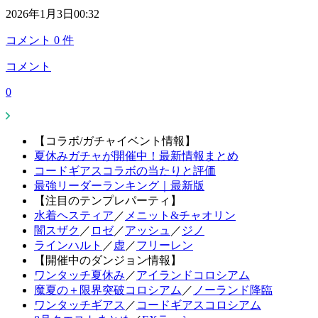
2026年1月3日00:32
コメント
0
件
コメント
0
【コラボ/ガチャイベント情報】
夏休みガチャが開催中！最新情報まとめ
コードギアスコラボの当たりと評価
最強リーダーランキング｜最新版
【注目のテンプレパーティ】
水着ヘスティア
／
メニット&チャオリン
闇スザク
／
ロゼ
／
アッシュ
／
ジノ
ラインハルト
／
虚
／
フリーレン
【開催中のダンジョン情報】
ワンタッチ夏休み
／
アイランドコロシアム
魔夏の＋限界突破コロシアム
／
ノーランド降臨
ワンタッチギアス
／
コードギアスコロシアム