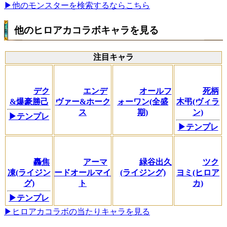
▶他のモンスターを検索するならこちら
他のヒロアカコラボキャラを見る
注目キャラ
デク
エンデ
オールフ
死柄
&爆豪勝己
ヴァー&ホーク
ォーワン(全盛
木弔(ヴィラ
ス
期)
ン)
▶テンプレ
▶テンプレ
轟焦
アーマ
緑谷出久
ツク
凍(ライジン
ードオールマイ
(ライジング)
ヨミ(ヒロア
グ)
ト
カ)
▶テンプレ
▶ヒロアカコラボの当たりキャラを見る