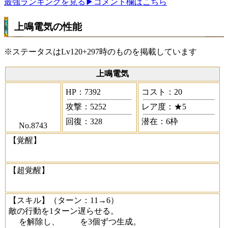
最強ランキングを見る
▶コメント欄はこちら
上鳴電気の性能
※ステータスはLv120+297時のものを掲載しています
上鳴電気
HP：7392
コスト：20
攻撃：5252
レア度：★5
回復：328
潜在：6枠
No.8743
【覚醒】
【超覚醒】
【スキル】
（ターン：11→6）
敵の行動を1ターン遅らせる。
を解除し、
を3個ずつ生成。