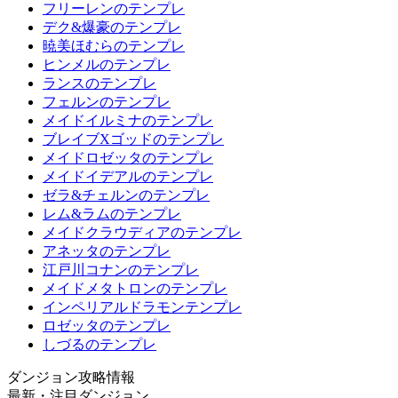
フリーレンのテンプレ
デク&爆豪のテンプレ
暁美ほむらのテンプレ
ヒンメルのテンプレ
ランスのテンプレ
フェルンのテンプレ
メイドイルミナのテンプレ
ブレイブXゴッドのテンプレ
メイドロゼッタのテンプレ
メイドイデアルのテンプレ
ゼラ&チェルンのテンプレ
レム&ラムのテンプレ
メイドクラウディアのテンプレ
アネッタのテンプレ
江戸川コナンのテンプレ
メイドメタトロンのテンプレ
インペリアルドラモンテンプレ
ロゼッタのテンプレ
しづるのテンプレ
ダンジョン攻略情報
最新・注目ダンジョン