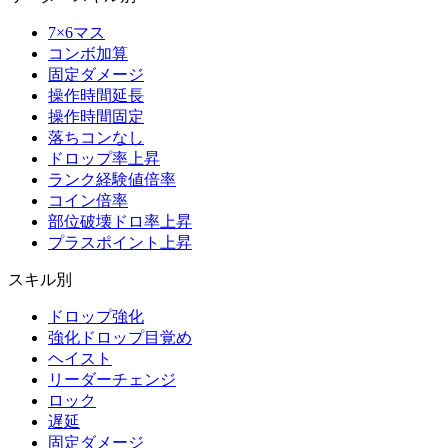
7×6マス
コンボ加算
固定ダメージ
操作時間延長
操作時間固定
落ちコンなし
ドロップ率上昇
ランク経験値倍率
コイン倍率
部位破壊ドロ率上昇
プラスポイント上昇
スキル別
ドロップ強化
強化ドロップ目覚め
ヘイスト
リーダーチェンジ
ロック
遅延
固定ダメージ