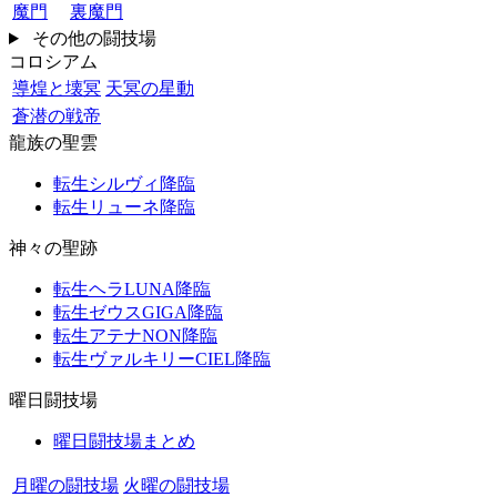
魔門
裏魔門
その他の闘技場
コロシアム
導煌と壊冥
天冥の星動
蒼潜の戦帝
龍族の聖雲
転生シルヴィ降臨
転生リューネ降臨
神々の聖跡
転生ヘラLUNA降臨
転生ゼウスGIGA降臨
転生アテナNON降臨
転生ヴァルキリーCIEL降臨
曜日闘技場
曜日闘技場まとめ
月曜の闘技場
火曜の闘技場