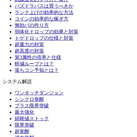
パズドラパスは買うべきか
ランク上げの効率的な方法
コインの効率的な稼ぎ方
無効パの作り方
弱体化ドロップの効果と対策
トゲドロップの仕様と対策
超重力の対策
超高度の対策
第3属性の倍率と仕様
軽減ループとは？
落ちコン予知とは？
システム解説
ワンタッチダンジョン
シンクロ覚醒
プラス限界突破
最大強化
経験値ストック
限界突破
超覚醒