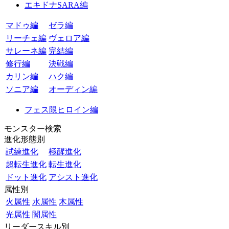
エキドナSARA編
マドゥ編
ゼラ編
リーチェ編
ヴェロア編
サレーネ編
完結編
修行編
決戦編
カリン編
ハク編
ソニア編
オーディン編
フェス限ヒロイン編
モンスター検索
進化形態別
試練進化
極醒進化
超転生進化
転生進化
ドット進化
アシスト進化
属性別
火属性
水属性
木属性
光属性
闇属性
リーダースキル別