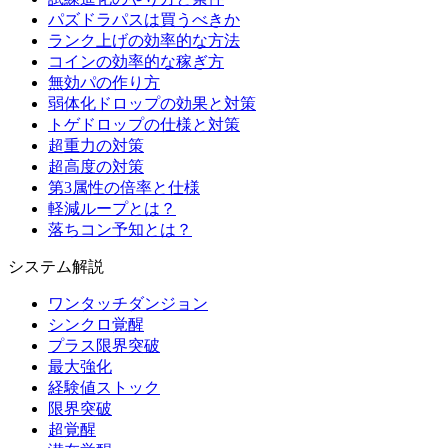
パズドラパスは買うべきか
ランク上げの効率的な方法
コインの効率的な稼ぎ方
無効パの作り方
弱体化ドロップの効果と対策
トゲドロップの仕様と対策
超重力の対策
超高度の対策
第3属性の倍率と仕様
軽減ループとは？
落ちコン予知とは？
システム解説
ワンタッチダンジョン
シンクロ覚醒
プラス限界突破
最大強化
経験値ストック
限界突破
超覚醒