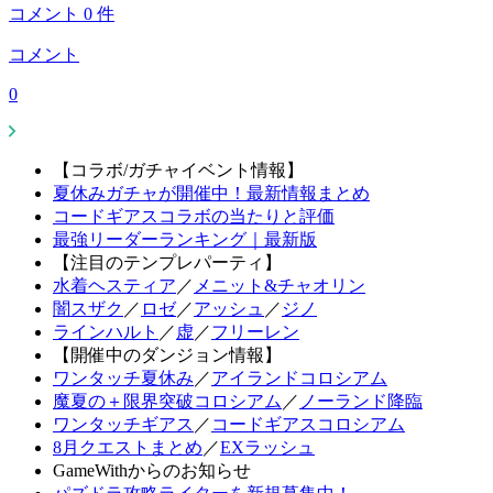
コメント
0
件
コメント
0
【コラボ/ガチャイベント情報】
夏休みガチャが開催中！最新情報まとめ
コードギアスコラボの当たりと評価
最強リーダーランキング｜最新版
【注目のテンプレパーティ】
水着ヘスティア
／
メニット&チャオリン
闇スザク
／
ロゼ
／
アッシュ
／
ジノ
ラインハルト
／
虚
／
フリーレン
【開催中のダンジョン情報】
ワンタッチ夏休み
／
アイランドコロシアム
魔夏の＋限界突破コロシアム
／
ノーランド降臨
ワンタッチギアス
／
コードギアスコロシアム
8月クエストまとめ
／
EXラッシュ
GameWithからのお知らせ