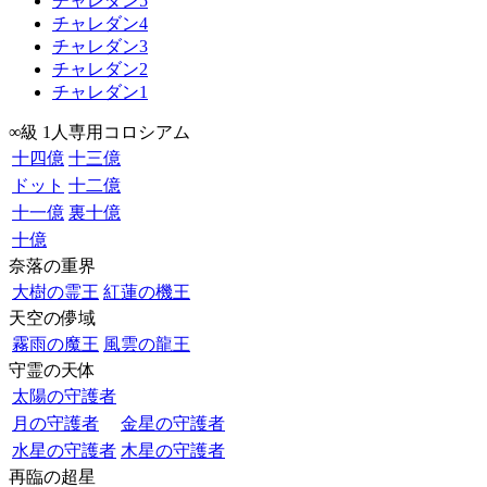
チャレダン5
チャレダン4
チャレダン3
チャレダン2
チャレダン1
∞級 1人専用コロシアム
十四億
十三億
ドット
十二億
十一億
裏十億
十億
奈落の重界
大樹の霊王
紅蓮の機王
天空の儚域
霧雨の魔王
風雲の龍王
守霊の天体
太陽の守護者
月の守護者
金星の守護者
水星の守護者
木星の守護者
再臨の超星