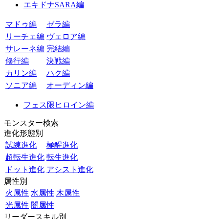
エキドナSARA編
マドゥ編
ゼラ編
リーチェ編
ヴェロア編
サレーネ編
完結編
修行編
決戦編
カリン編
ハク編
ソニア編
オーディン編
フェス限ヒロイン編
モンスター検索
進化形態別
試練進化
極醒進化
超転生進化
転生進化
ドット進化
アシスト進化
属性別
火属性
水属性
木属性
光属性
闇属性
リーダースキル別