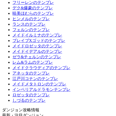
フリーレンのテンプレ
デク&爆豪のテンプレ
暁美ほむらのテンプレ
ヒンメルのテンプレ
ランスのテンプレ
フェルンのテンプレ
メイドイルミナのテンプレ
ブレイブXゴッドのテンプレ
メイドロゼッタのテンプレ
メイドイデアルのテンプレ
ゼラ&チェルンのテンプレ
レム&ラムのテンプレ
メイドクラウディアのテンプレ
アネッタのテンプレ
江戸川コナンのテンプレ
メイドメタトロンのテンプレ
インペリアルドラモンテンプレ
ロゼッタのテンプレ
しづるのテンプレ
ダンジョン攻略情報
最新・注目ダンジョン