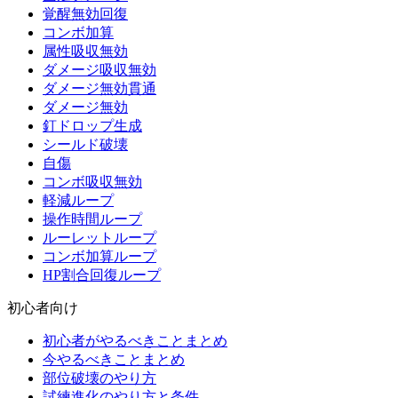
覚醒無効回復
コンボ加算
属性吸収無効
ダメージ吸収無効
ダメージ無効貫通
ダメージ無効
釘ドロップ生成
シールド破壊
自傷
コンボ吸収無効
軽減ループ
操作時間ループ
ルーレットループ
コンボ加算ループ
HP割合回復ループ
初心者向け
初心者がやるべきことまとめ
今やるべきことまとめ
部位破壊のやり方
試練進化のやり方と条件