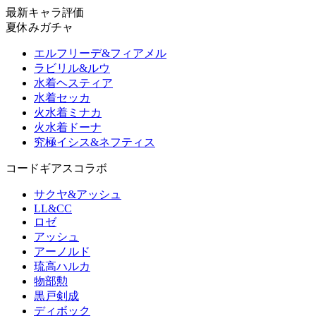
最新キャラ評価
夏休みガチャ
エルフリーデ&フィアメル
ラビリル&ルウ
水着ヘスティア
水着セッカ
火水着ミナカ
火水着ドーナ
究極イシス&ネフティス
コードギアスコラボ
サクヤ&アッシュ
LL&CC
ロゼ
アッシュ
アーノルド
琉高ハルカ
物部勲
黒戸剣成
ディボック