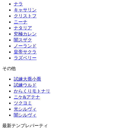
ナラ
キャサリン
クリストフ
ニーナ
ナタリア
究極カレン
闇スザク
ノーランド
皇帝サクラ
ラズベリー
その他
試練大喬小喬
試練ウルド
からくりモトナリ
ニケ&アテナ
ツクヨミ
光シルヴィ
闇シルヴィ
最新テンプレパーティ