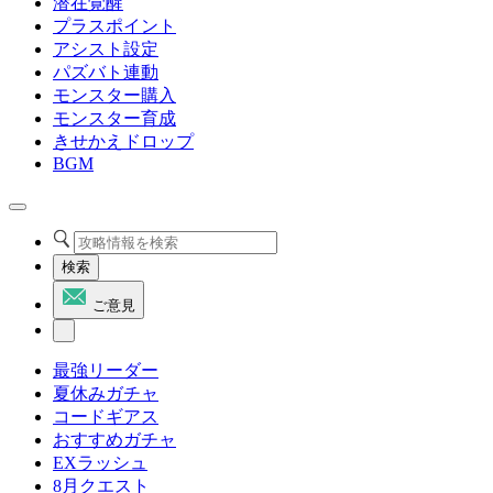
潜在覚醒
プラスポイント
アシスト設定
パズバト連動
モンスター購入
モンスター育成
きせかえドロップ
BGM
検索
ご意見
最強リーダー
夏休みガチャ
コードギアス
おすすめガチャ
EXラッシュ
8月クエスト