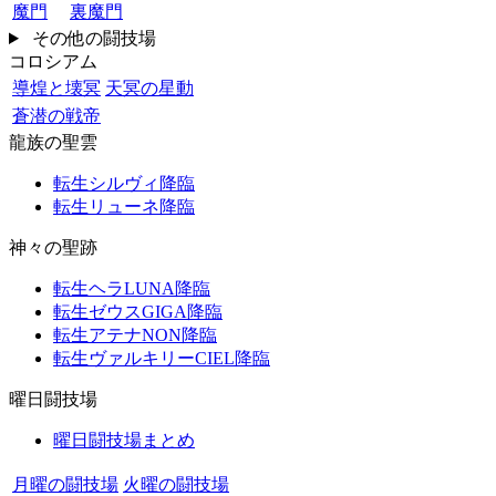
魔門
裏魔門
その他の闘技場
コロシアム
導煌と壊冥
天冥の星動
蒼潜の戦帝
龍族の聖雲
転生シルヴィ降臨
転生リューネ降臨
神々の聖跡
転生ヘラLUNA降臨
転生ゼウスGIGA降臨
転生アテナNON降臨
転生ヴァルキリーCIEL降臨
曜日闘技場
曜日闘技場まとめ
月曜の闘技場
火曜の闘技場