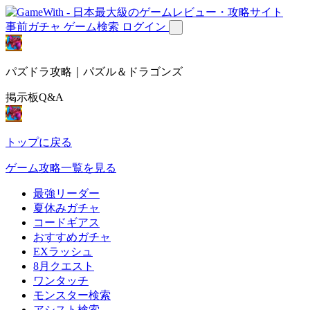
事前ガチャ
ゲーム検索
ログイン
パズドラ攻略｜パズル＆ドラゴンズ
掲示板Q&A
トップに戻る
ゲーム攻略一覧を見る
最強リーダー
夏休みガチャ
コードギアス
おすすめガチャ
EXラッシュ
8月クエスト
ワンタッチ
モンスター検索
アシスト検索