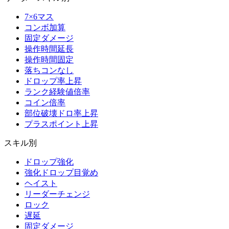
7×6マス
コンボ加算
固定ダメージ
操作時間延長
操作時間固定
落ちコンなし
ドロップ率上昇
ランク経験値倍率
コイン倍率
部位破壊ドロ率上昇
プラスポイント上昇
スキル別
ドロップ強化
強化ドロップ目覚め
ヘイスト
リーダーチェンジ
ロック
遅延
固定ダメージ