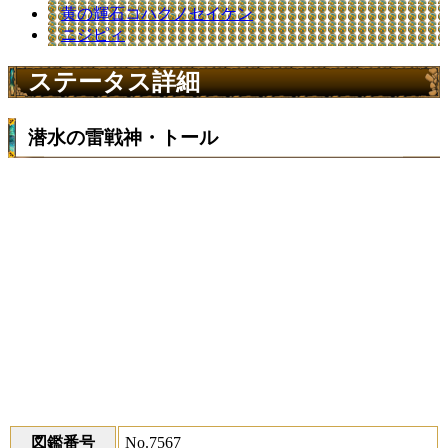
黄の輝石コハクノセイケン
ニジピィ
ステータス詳細
潜水の雷戦神・トール
図鑑番号
No.7567