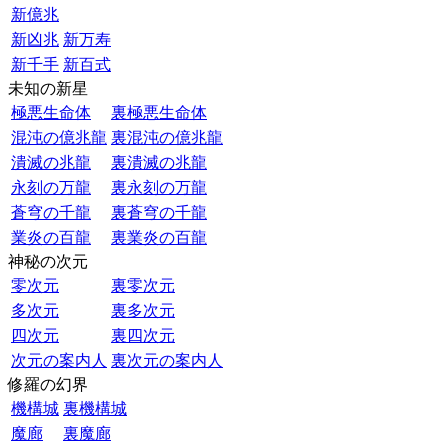
新億兆
新凶兆
新万寿
新千手
新百式
未知の新星
極悪生命体
裏極悪生命体
混沌の億兆龍
裏混沌の億兆龍
潰滅の兆龍
裏潰滅の兆龍
永刻の万龍
裏永刻の万龍
蒼穹の千龍
裏蒼穹の千龍
業炎の百龍
裏業炎の百龍
神秘の次元
零次元
裏零次元
多次元
裏多次元
四次元
裏四次元
次元の案内人
裏次元の案内人
修羅の幻界
機構城
裏機構城
魔廊
裏魔廊