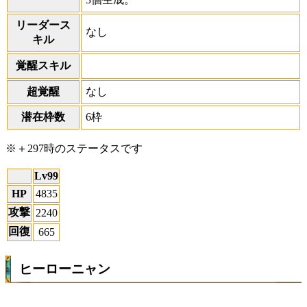
リーダース
なし
キル
覚醒スキル
超覚醒
なし
潜在枠数
6枠
※＋297時のステータスです
Lv99
HP
4835
攻撃
2240
回復
665
ヒーローニャン