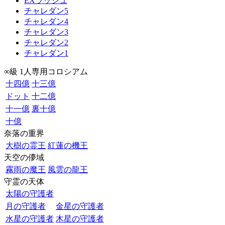
EXラッシュ
チャレダン5
チャレダン4
チャレダン3
チャレダン2
チャレダン1
∞級 1人専用コロシアム
十四億
十三億
ドット
十二億
十一億
裏十億
十億
奈落の重界
大樹の霊王
紅蓮の機王
天空の儚域
霧雨の魔王
風雲の龍王
守霊の天体
太陽の守護者
月の守護者
金星の守護者
水星の守護者
木星の守護者