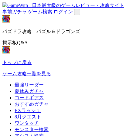
事前ガチャ
ゲーム検索
ログイン
パズドラ攻略｜パズル＆ドラゴンズ
掲示板Q&A
トップに戻る
ゲーム攻略一覧を見る
最強リーダー
夏休みガチャ
コードギアス
おすすめガチャ
EXラッシュ
8月クエスト
ワンタッチ
モンスター検索
アシスト検索