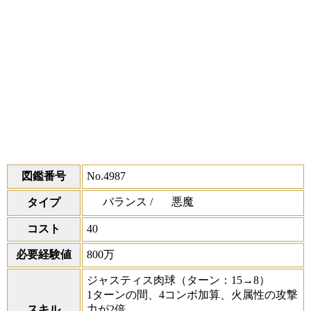
図鑑番号
No.4987
バランス /
悪魔
タイプ
コスト
40
必要経験値
800万
ジャスティス肉球
（ターン：15→8）
1ターンの間、4コンボ加算、火属性の攻撃
スキル
力が2倍。