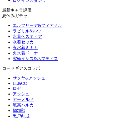
ログインスタンプ
最新キャラ評価
夏休みガチャ
エルフリーデ&フィアメル
ラビリル&ルウ
水着ヘスティア
水着セッカ
火水着ミナカ
火水着ドーナ
究極イシス&ネフティス
コードギアスコラボ
サクヤ&アッシュ
LL&CC
ロゼ
アッシュ
アーノルド
琉高ハルカ
物部勲
黒戸剣成