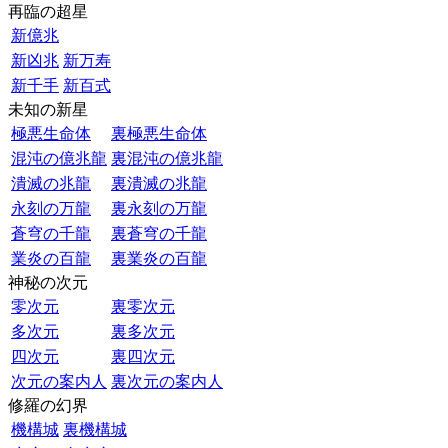
再臨の超星
新億兆
新凶兆
新万寿
新千手
新百式
未知の新星
極悪生命体
裏極悪生命体
混沌の億兆龍
裏混沌の億兆龍
潰滅の兆龍
裏潰滅の兆龍
永刻の万龍
裏永刻の万龍
蒼穹の千龍
裏蒼穹の千龍
業炎の百龍
裏業炎の百龍
神秘の次元
零次元
裏零次元
多次元
裏多次元
四次元
裏四次元
次元の案内人
裏次元の案内人
修羅の幻界
機構城
裏機構城