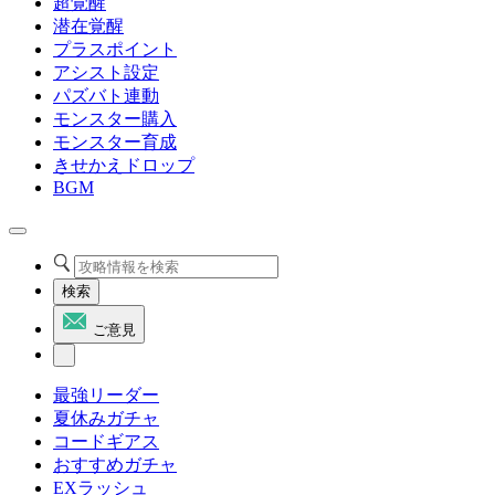
超覚醒
潜在覚醒
プラスポイント
アシスト設定
パズバト連動
モンスター購入
モンスター育成
きせかえドロップ
BGM
検索
ご意見
最強リーダー
夏休みガチャ
コードギアス
おすすめガチャ
EXラッシュ