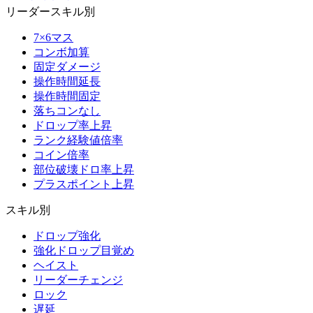
リーダースキル別
7×6マス
コンボ加算
固定ダメージ
操作時間延長
操作時間固定
落ちコンなし
ドロップ率上昇
ランク経験値倍率
コイン倍率
部位破壊ドロ率上昇
プラスポイント上昇
スキル別
ドロップ強化
強化ドロップ目覚め
ヘイスト
リーダーチェンジ
ロック
遅延