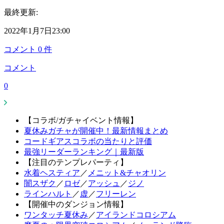
最終更新:
2022年1月7日23:00
コメント
0
件
コメント
0
【コラボ/ガチャイベント情報】
夏休みガチャが開催中！最新情報まとめ
コードギアスコラボの当たりと評価
最強リーダーランキング｜最新版
【注目のテンプレパーティ】
水着ヘスティア
／
メニット&チャオリン
闇スザク
／
ロゼ
／
アッシュ
／
ジノ
ラインハルト
／
虚
／
フリーレン
【開催中のダンジョン情報】
ワンタッチ夏休み
／
アイランドコロシアム