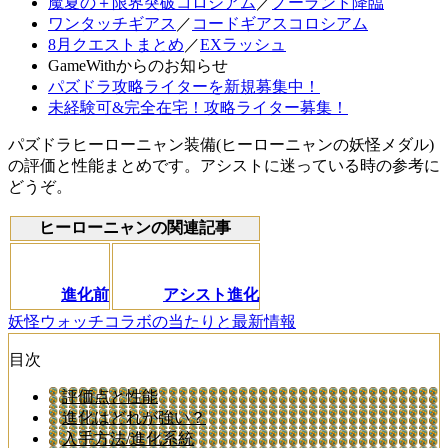
魔夏の＋限界突破コロシアム
／
ノーランド降臨
ワンタッチギアス
／
コードギアスコロシアム
8月クエストまとめ
／
EXラッシュ
GameWithからのお知らせ
パズドラ攻略ライターを新規募集中！
未経験可&完全在宅！攻略ライター募集！
パズドラヒーローニャン装備(ヒーローニャンの妖怪メダル)
の評価と性能まとめです。アシストに迷っている時の参考に
どうぞ。
ヒーローニャンの関連記事
進化前
アシスト進化
妖怪ウォッチコラボの当たりと最新情報
目次
評価点と性能
進化はどれが強い？
入手方法/進化系統