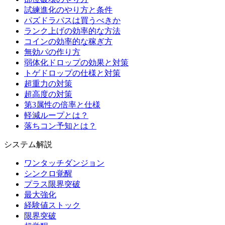
試練進化のやり方と条件
パズドラパスは買うべきか
ランク上げの効率的な方法
コインの効率的な稼ぎ方
無効パの作り方
弱体化ドロップの効果と対策
トゲドロップの仕様と対策
超重力の対策
超高度の対策
第3属性の倍率と仕様
軽減ループとは？
落ちコン予知とは？
システム解説
ワンタッチダンジョン
シンクロ覚醒
プラス限界突破
最大強化
経験値ストック
限界突破