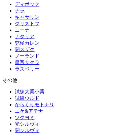
ディボック
ナラ
キャサリン
クリストフ
ニーナ
ナタリア
究極カレン
闇スザク
ノーランド
皇帝サクラ
ラズベリー
その他
試練大喬小喬
試練ウルド
からくりモトナリ
ニケ&アテナ
ツクヨミ
光シルヴィ
闇シルヴィ