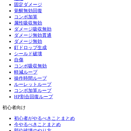
固定ダメージ
覚醒無効回復
コンボ加算
属性吸収無効
ダメージ吸収無効
ダメージ無効貫通
ダメージ無効
釘ドロップ生成
シールド破壊
自傷
コンボ吸収無効
軽減ループ
操作時間ループ
ルーレットループ
コンボ加算ループ
HP割合回復ループ
初心者向け
初心者がやるべきことまとめ
今やるべきことまとめ
部位破壊のやり方