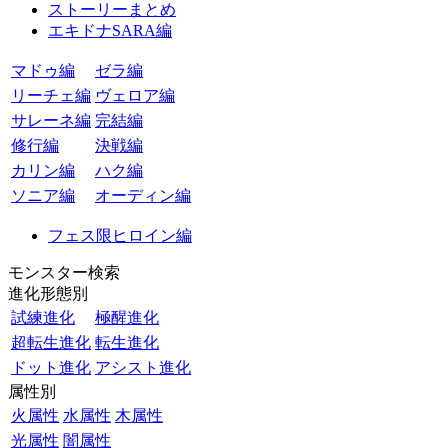
ストーリーまとめ
エキドナSARA編
マドゥ編
ゼラ編
リーチェ編
ヴェロア編
サレーネ編
完結編
修行編
決戦編
カリン編
ハク編
ソニア編
オーディン編
フェス限ヒロイン編
モンスター検索
進化形態別
試練進化
極醒進化
超転生進化
転生進化
ドット進化
アシスト進化
属性別
火属性
水属性
木属性
光属性
闇属性