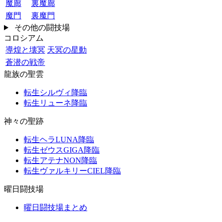
魔廊
裏魔廊
魔門
裏魔門
その他の闘技場
コロシアム
導煌と壊冥
天冥の星動
蒼潜の戦帝
龍族の聖雲
転生シルヴィ降臨
転生リューネ降臨
神々の聖跡
転生ヘラLUNA降臨
転生ゼウスGIGA降臨
転生アテナNON降臨
転生ヴァルキリーCIEL降臨
曜日闘技場
曜日闘技場まとめ