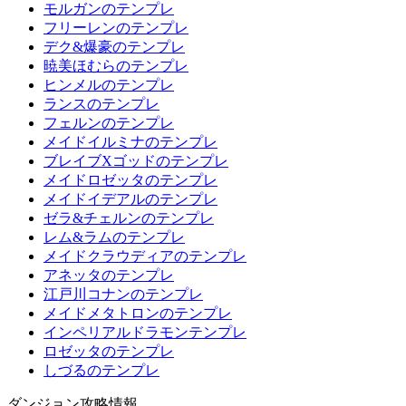
モルガンのテンプレ
フリーレンのテンプレ
デク&爆豪のテンプレ
暁美ほむらのテンプレ
ヒンメルのテンプレ
ランスのテンプレ
フェルンのテンプレ
メイドイルミナのテンプレ
ブレイブXゴッドのテンプレ
メイドロゼッタのテンプレ
メイドイデアルのテンプレ
ゼラ&チェルンのテンプレ
レム&ラムのテンプレ
メイドクラウディアのテンプレ
アネッタのテンプレ
江戸川コナンのテンプレ
メイドメタトロンのテンプレ
インペリアルドラモンテンプレ
ロゼッタのテンプレ
しづるのテンプレ
ダンジョン攻略情報