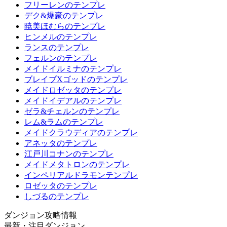
フリーレンのテンプレ
デク&爆豪のテンプレ
暁美ほむらのテンプレ
ヒンメルのテンプレ
ランスのテンプレ
フェルンのテンプレ
メイドイルミナのテンプレ
ブレイブXゴッドのテンプレ
メイドロゼッタのテンプレ
メイドイデアルのテンプレ
ゼラ&チェルンのテンプレ
レム&ラムのテンプレ
メイドクラウディアのテンプレ
アネッタのテンプレ
江戸川コナンのテンプレ
メイドメタトロンのテンプレ
インペリアルドラモンテンプレ
ロゼッタのテンプレ
しづるのテンプレ
ダンジョン攻略情報
最新・注目ダンジョン