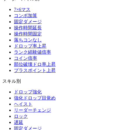
7×6マス
コンボ加算
固定ダメージ
操作時間延長
操作時間固定
落ちコンなし
ドロップ率上昇
ランク経験値倍率
コイン倍率
部位破壊ドロ率上昇
プラスポイント上昇
スキル別
ドロップ強化
強化ドロップ目覚め
ヘイスト
リーダーチェンジ
ロック
遅延
固定ダメージ