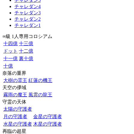
チャレダン5
チャレダン4
チャレダン3
チャレダン2
チャレダン1
∞級 1人専用コロシアム
十四億
十三億
ドット
十二億
十一億
裏十億
十億
奈落の重界
大樹の霊王
紅蓮の機王
天空の儚域
霧雨の魔王
風雲の龍王
守霊の天体
太陽の守護者
月の守護者
金星の守護者
水星の守護者
木星の守護者
再臨の超星