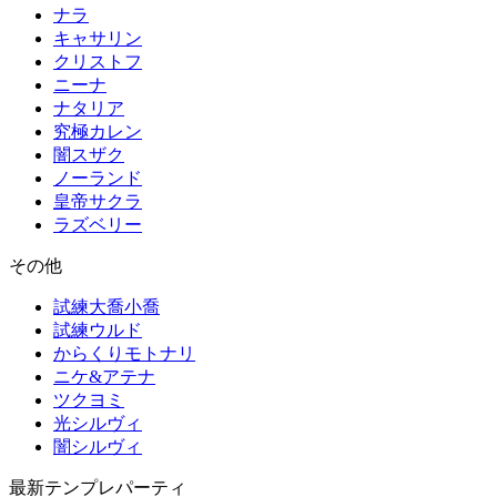
ナラ
キャサリン
クリストフ
ニーナ
ナタリア
究極カレン
闇スザク
ノーランド
皇帝サクラ
ラズベリー
その他
試練大喬小喬
試練ウルド
からくりモトナリ
ニケ&アテナ
ツクヨミ
光シルヴィ
闇シルヴィ
最新テンプレパーティ