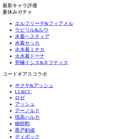
最新キャラ評価
夏休みガチャ
エルフリーデ&フィアメル
ラビリル&ルウ
水着ヘスティア
水着セッカ
火水着ミナカ
火水着ドーナ
究極イシス&ネフティス
コードギアスコラボ
サクヤ&アッシュ
LL&CC
ロゼ
アッシュ
アーノルド
琉高ハルカ
物部勲
黒戸剣成
ディボック