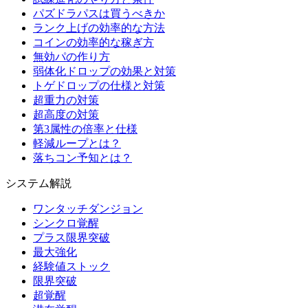
パズドラパスは買うべきか
ランク上げの効率的な方法
コインの効率的な稼ぎ方
無効パの作り方
弱体化ドロップの効果と対策
トゲドロップの仕様と対策
超重力の対策
超高度の対策
第3属性の倍率と仕様
軽減ループとは？
落ちコン予知とは？
システム解説
ワンタッチダンジョン
シンクロ覚醒
プラス限界突破
最大強化
経験値ストック
限界突破
超覚醒