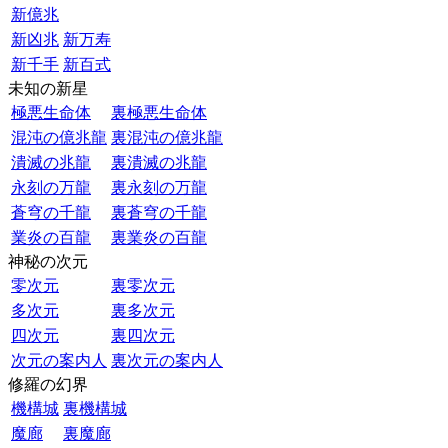
新億兆
新凶兆
新万寿
新千手
新百式
未知の新星
極悪生命体
裏極悪生命体
混沌の億兆龍
裏混沌の億兆龍
潰滅の兆龍
裏潰滅の兆龍
永刻の万龍
裏永刻の万龍
蒼穹の千龍
裏蒼穹の千龍
業炎の百龍
裏業炎の百龍
神秘の次元
零次元
裏零次元
多次元
裏多次元
四次元
裏四次元
次元の案内人
裏次元の案内人
修羅の幻界
機構城
裏機構城
魔廊
裏魔廊