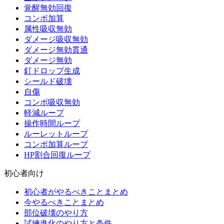
覚醒無効回復
コンボ加算
属性吸収無効
ダメージ吸収無効
ダメージ無効貫通
ダメージ無効
釘ドロップ生成
シールド破壊
自傷
コンボ吸収無効
軽減ループ
操作時間ループ
ルーレットループ
コンボ加算ループ
HP割合回復ループ
初心者向け
初心者がやるべきことまとめ
今やるべきことまとめ
部位破壊のやり方
試練進化のやり方と条件