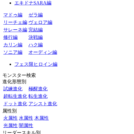
エキドナSARA編
マドゥ編
ゼラ編
リーチェ編
ヴェロア編
サレーネ編
完結編
修行編
決戦編
カリン編
ハク編
ソニア編
オーディン編
フェス限ヒロイン編
モンスター検索
進化形態別
試練進化
極醒進化
超転生進化
転生進化
ドット進化
アシスト進化
属性別
火属性
水属性
木属性
光属性
闇属性
リーダースキル別