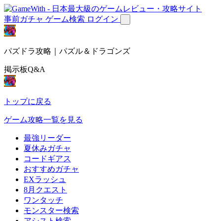
事前ガチャ
ゲーム検索
ログイン
パズドラ攻略｜パズル＆ドラゴンズ
掲示板Q&A
トップに戻る
ゲーム攻略一覧を見る
最強リーダー
夏休みガチャ
コードギアス
おすすめガチャ
EXラッシュ
8月クエスト
ワンタッチ
モンスター検索
アシスト検索