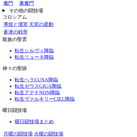
魔門
裏魔門
その他の闘技場
コロシアム
導煌と壊冥
天冥の星動
蒼潜の戦帝
龍族の聖雲
転生シルヴィ降臨
転生リューネ降臨
神々の聖跡
転生ヘラLUNA降臨
転生ゼウスGIGA降臨
転生アテナNON降臨
転生ヴァルキリーCIEL降臨
曜日闘技場
曜日闘技場まとめ
月曜の闘技場
火曜の闘技場