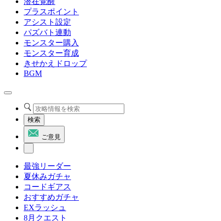
潜在覚醒
プラスポイント
アシスト設定
パズバト連動
モンスター購入
モンスター育成
きせかえドロップ
BGM
検索
ご意見
最強リーダー
夏休みガチャ
コードギアス
おすすめガチャ
EXラッシュ
8月クエスト