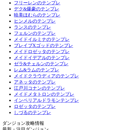
フリーレンのテンプレ
デク&爆豪のテンプレ
暁美ほむらのテンプレ
ヒンメルのテンプレ
ランスのテンプレ
フェルンのテンプレ
メイドイルミナのテンプレ
ブレイブXゴッドのテンプレ
メイドロゼッタのテンプレ
メイドイデアルのテンプレ
ゼラ&チェルンのテンプレ
レム&ラムのテンプレ
メイドクラウディアのテンプレ
アネッタのテンプレ
江戸川コナンのテンプレ
メイドメタトロンのテンプレ
インペリアルドラモンテンプレ
ロゼッタのテンプレ
しづるのテンプレ
ダンジョン攻略情報
最新・注目ダンジョン