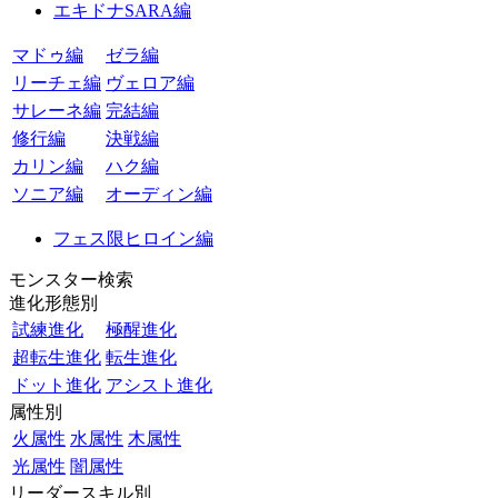
エキドナSARA編
マドゥ編
ゼラ編
リーチェ編
ヴェロア編
サレーネ編
完結編
修行編
決戦編
カリン編
ハク編
ソニア編
オーディン編
フェス限ヒロイン編
モンスター検索
進化形態別
試練進化
極醒進化
超転生進化
転生進化
ドット進化
アシスト進化
属性別
火属性
水属性
木属性
光属性
闇属性
リーダースキル別