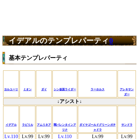
イデアルのテンプレパーティ
0
基本テンプレパーティ
ヨルユーリ
ミオン
ダイ
シン仮面ライダー
ラーホルス
アレキサン
ダー
↓アシスト↓
イデアル
ラビリル
アムリネア
闇バレンタインア
ダイヤゴールドグリーンガチ
サンドラ
リナ
ャドラ
Lv.110
Lv.99
Lv.99
Lv.110
Lv.99
Lv.99