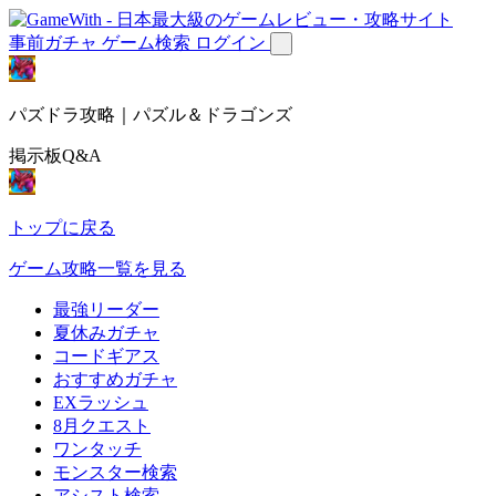
事前ガチャ
ゲーム検索
ログイン
パズドラ攻略｜パズル＆ドラゴンズ
掲示板Q&A
トップに戻る
ゲーム攻略一覧を見る
最強リーダー
夏休みガチャ
コードギアス
おすすめガチャ
EXラッシュ
8月クエスト
ワンタッチ
モンスター検索
アシスト検索