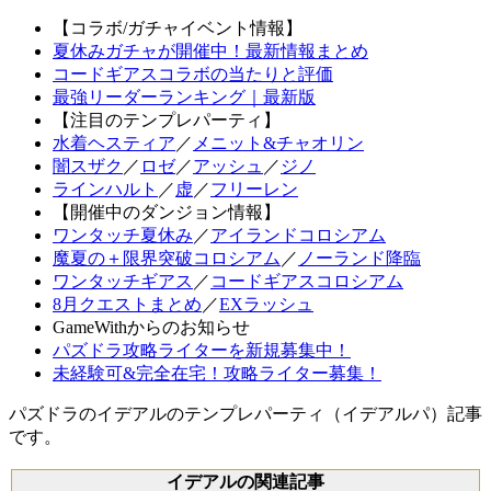
【コラボ/ガチャイベント情報】
夏休みガチャが開催中！最新情報まとめ
コードギアスコラボの当たりと評価
最強リーダーランキング｜最新版
【注目のテンプレパーティ】
水着ヘスティア
／
メニット&チャオリン
闇スザク
／
ロゼ
／
アッシュ
／
ジノ
ラインハルト
／
虚
／
フリーレン
【開催中のダンジョン情報】
ワンタッチ夏休み
／
アイランドコロシアム
魔夏の＋限界突破コロシアム
／
ノーランド降臨
ワンタッチギアス
／
コードギアスコロシアム
8月クエストまとめ
／
EXラッシュ
GameWithからのお知らせ
パズドラ攻略ライターを新規募集中！
未経験可&完全在宅！攻略ライター募集！
パズドラのイデアルのテンプレパーティ（イデアルパ）記事
です。
イデアルの関連記事