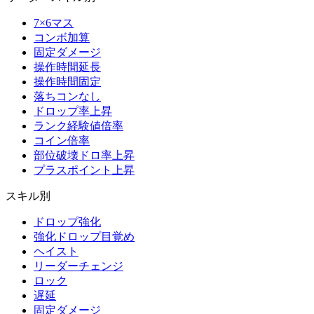
7×6マス
コンボ加算
固定ダメージ
操作時間延長
操作時間固定
落ちコンなし
ドロップ率上昇
ランク経験値倍率
コイン倍率
部位破壊ドロ率上昇
プラスポイント上昇
スキル別
ドロップ強化
強化ドロップ目覚め
ヘイスト
リーダーチェンジ
ロック
遅延
固定ダメージ