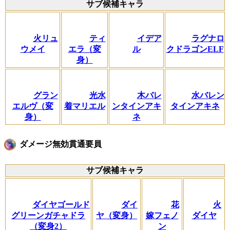
サブ候補キャラ
火リュ
ティ
イデア
ラグナロ
ウメイ
エラ（変
ル
クドラゴンELF
身）
グラン
光水
木バレ
水バレン
エルヴ（変
着マリエル
ンタインアキ
タインアキネ
身）
ネ
ダメージ無効貫通要員
サブ候補キャラ
ダイヤゴールド
ダイ
花
火
グリーンガチャドラ
ヤ（変身）
嫁フェノ
ダイヤ
（変身2）
ン