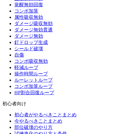
覚醒無効回復
コンボ加算
属性吸収無効
ダメージ吸収無効
ダメージ無効貫通
ダメージ無効
釘ドロップ生成
シールド破壊
自傷
コンボ吸収無効
軽減ループ
操作時間ループ
ルーレットループ
コンボ加算ループ
HP割合回復ループ
初心者向け
初心者がやるべきことまとめ
今やるべきことまとめ
部位破壊のやり方
試練進化のやり方と条件