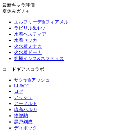
最新キャラ評価
夏休みガチャ
エルフリーデ&フィアメル
ラビリル&ルウ
水着ヘスティア
水着セッカ
火水着ミナカ
火水着ドーナ
究極イシス&ネフティス
コードギアスコラボ
サクヤ&アッシュ
LL&CC
ロゼ
アッシュ
アーノルド
琉高ハルカ
物部勲
黒戸剣成
ディボック