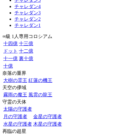
チャレダン5
チャレダン4
チャレダン3
チャレダン2
チャレダン1
∞級 1人専用コロシアム
十四億
十三億
ドット
十二億
十一億
裏十億
十億
奈落の重界
大樹の霊王
紅蓮の機王
天空の儚域
霧雨の魔王
風雲の龍王
守霊の天体
太陽の守護者
月の守護者
金星の守護者
水星の守護者
木星の守護者
再臨の超星