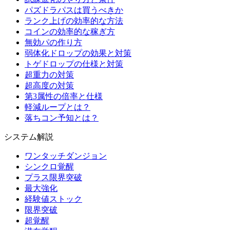
パズドラパスは買うべきか
ランク上げの効率的な方法
コインの効率的な稼ぎ方
無効パの作り方
弱体化ドロップの効果と対策
トゲドロップの仕様と対策
超重力の対策
超高度の対策
第3属性の倍率と仕様
軽減ループとは？
落ちコン予知とは？
システム解説
ワンタッチダンジョン
シンクロ覚醒
プラス限界突破
最大強化
経験値ストック
限界突破
超覚醒