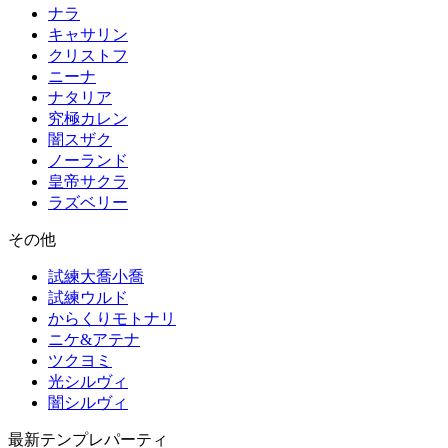
ナラ
キャサリン
クリストフ
ニーナ
ナタリア
究極カレン
闇スザク
ノーランド
皇帝サクラ
ラズベリー
その他
試練大喬小喬
試練ウルド
からくりモトナリ
ニケ&アテナ
ツクヨミ
光シルヴィ
闇シルヴィ
最新テンプレパーティ