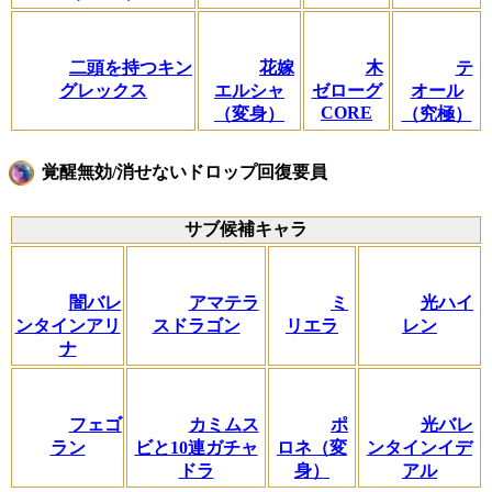
二頭を持つキン
花嫁
木
テ
グレックス
エルシャ
ゼローグ
オール
CORE
（変身）
（究極）
覚醒無効/消せないドロップ回復要員
サブ候補キャラ
闇バレ
アマテラ
ミ
光ハイ
ンタインアリ
スドラゴン
リエラ
レン
ナ
フェゴ
カミムス
ポ
光バレ
ラン
ビと10連ガチャ
ロネ（変
ンタインイデ
ドラ
身）
アル