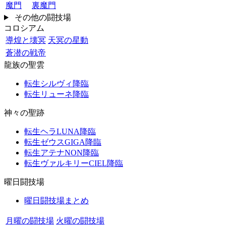
魔門
裏魔門
その他の闘技場
コロシアム
導煌と壊冥
天冥の星動
蒼潜の戦帝
龍族の聖雲
転生シルヴィ降臨
転生リューネ降臨
神々の聖跡
転生ヘラLUNA降臨
転生ゼウスGIGA降臨
転生アテナNON降臨
転生ヴァルキリーCIEL降臨
曜日闘技場
曜日闘技場まとめ
月曜の闘技場
火曜の闘技場