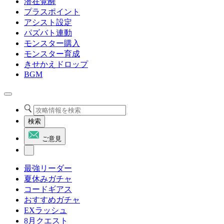
潜在覚醒
プラスポイント
アシスト設定
パズバト連動
モンスター購入
モンスター育成
きせかえドロップ
BGM
検索
ご意見
最強リーダー
夏休みガチャ
コードギアス
おすすめガチャ
EXラッシュ
8月クエスト