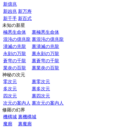
新億兆
新凶兆
新万寿
新千手
新百式
未知の新星
極悪生命体
裏極悪生命体
混沌の億兆龍
裏混沌の億兆龍
潰滅の兆龍
裏潰滅の兆龍
永刻の万龍
裏永刻の万龍
蒼穹の千龍
裏蒼穹の千龍
業炎の百龍
裏業炎の百龍
神秘の次元
零次元
裏零次元
多次元
裏多次元
四次元
裏四次元
次元の案内人
裏次元の案内人
修羅の幻界
機構城
裏機構城
魔廊
裏魔廊