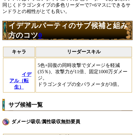
同じくドラゴンタイプの多色リーダーで7×6マスにできるサ
ンドラとの相性がとても良い。
イデアルパーティのサブ候補と組み
方のコツ
0
キャラ
リーダースキル
5色+回復の同時攻撃でダメージを軽減
(35％)、攻撃力が11倍、固定1000万ダメー
イデ
ジ。
アル（転
ドラゴンタイプの全パラメータが3倍。
生）
サブ候補一覧
ダメージ吸収/属性吸収無効要員