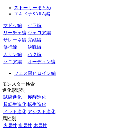
ストーリーまとめ
エキドナSARA編
マドゥ編
ゼラ編
リーチェ編
ヴェロア編
サレーネ編
完結編
修行編
決戦編
カリン編
ハク編
ソニア編
オーディン編
フェス限ヒロイン編
モンスター検索
進化形態別
試練進化
極醒進化
超転生進化
転生進化
ドット進化
アシスト進化
属性別
火属性
水属性
木属性