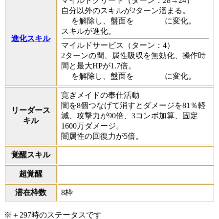
マイルドグリート
（ターン：28→24）
自分以外のスキルが2ターン溜まる。
を解除し、盤面を
に変化。
スキルが進化。
進化スキル
マイルドサービス
（ターン：4）
2ターンの間、属性吸収を無効化、操作時
間と最大HPが1.7倍。
を解除し、盤面を
に変化。
寛ぎメイドの奉仕活動
闇を8個つなげて消すとダメージを81％軽
リーダース
減、攻撃力が90倍、3コンボ加算、固定
キル
1600万ダメージ。
闇属性の回復力が5倍。
覚醒スキル
超覚醒
潜在枠数
8枠
※＋297時のステータスです