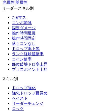
光属性
闇属性
リーダースキル別
7×6マス
コンボ加算
固定ダメージ
操作時間延長
操作時間固定
落ちコンなし
ドロップ率上昇
ランク経験値倍率
コイン倍率
部位破壊ドロ率上昇
プラスポイント上昇
スキル別
ドロップ強化
強化ドロップ目覚め
ヘイスト
リーダーチェンジ
ロック