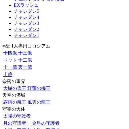
EXラッシュ
チャレダン5
チャレダン4
チャレダン3
チャレダン2
チャレダン1
∞級 1人専用コロシアム
十四億
十三億
ドット
十二億
十一億
裏十億
十億
奈落の重界
大樹の霊王
紅蓮の機王
天空の儚域
霧雨の魔王
風雲の龍王
守霊の天体
太陽の守護者
月の守護者
金星の守護者