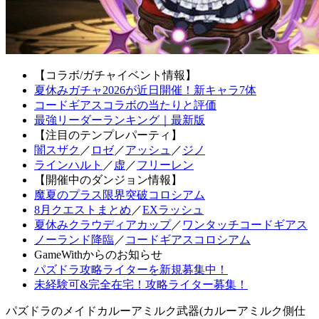
【コラボ/ガチャイベント情報】
夏休みガチャ2026が近日開催！新キャラ7体
コードギアスコラボの当たりと評価
最強リーダーランキング｜最新版
【注目のテンプレパーティ】
闇スザク
／
ロゼ
／
アッシュ
／
ジノ
ラインハルト
／
虚
／
フリーレン
【開催中のダンジョン情報】
魔夏のプラス限界突破コロシアム
8月クエストまとめ
／
EXラッシュ
夏休みクラウディアカップ
／
ワンタッチコードギアス
ノーランド降臨
／
コードギアスコロシアム
GameWithからのお知らせ
パズドラ攻略ライターを新規募集中！
未経験可&完全在宅！攻略ライター募集！
パズドラのメイドカルーアミルク武器(カルーアミルク側仕