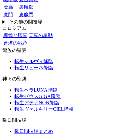
魔廊
裏魔廊
魔門
裏魔門
その他の闘技場
コロシアム
導煌と壊冥
天冥の星動
蒼潜の戦帝
龍族の聖雲
転生シルヴィ降臨
転生リューネ降臨
神々の聖跡
転生ヘラLUNA降臨
転生ゼウスGIGA降臨
転生アテナNON降臨
転生ヴァルキリーCIEL降臨
曜日闘技場
曜日闘技場まとめ