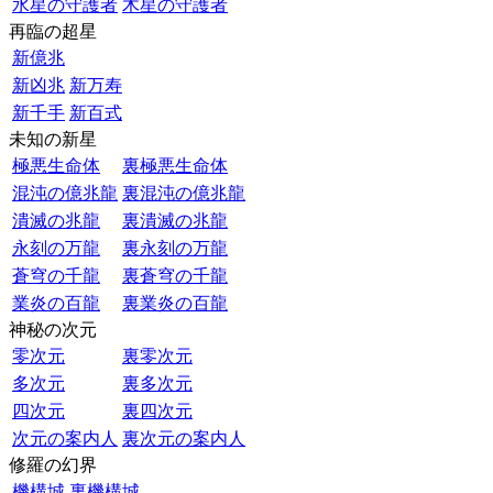
水星の守護者
木星の守護者
再臨の超星
新億兆
新凶兆
新万寿
新千手
新百式
未知の新星
極悪生命体
裏極悪生命体
混沌の億兆龍
裏混沌の億兆龍
潰滅の兆龍
裏潰滅の兆龍
永刻の万龍
裏永刻の万龍
蒼穹の千龍
裏蒼穹の千龍
業炎の百龍
裏業炎の百龍
神秘の次元
零次元
裏零次元
多次元
裏多次元
四次元
裏四次元
次元の案内人
裏次元の案内人
修羅の幻界
機構城
裏機構城