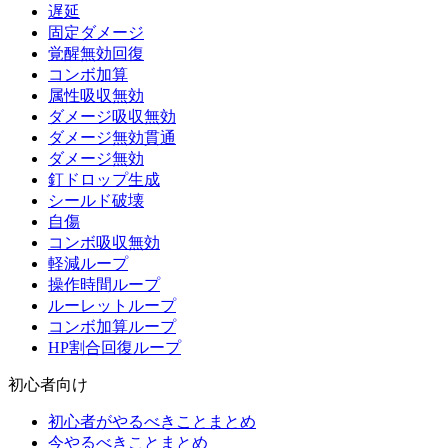
遅延
固定ダメージ
覚醒無効回復
コンボ加算
属性吸収無効
ダメージ吸収無効
ダメージ無効貫通
ダメージ無効
釘ドロップ生成
シールド破壊
自傷
コンボ吸収無効
軽減ループ
操作時間ループ
ルーレットループ
コンボ加算ループ
HP割合回復ループ
初心者向け
初心者がやるべきことまとめ
今やるべきことまとめ