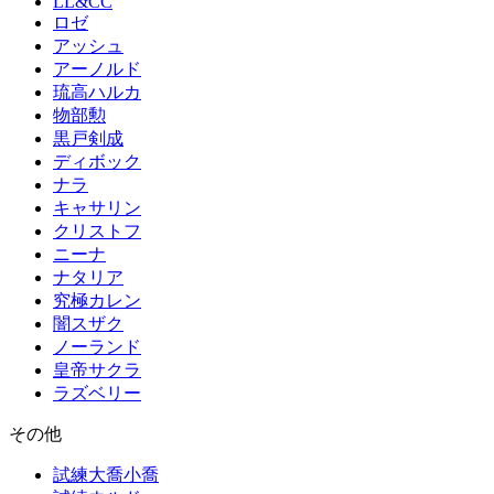
LL&CC
ロゼ
アッシュ
アーノルド
琉高ハルカ
物部勲
黒戸剣成
ディボック
ナラ
キャサリン
クリストフ
ニーナ
ナタリア
究極カレン
闇スザク
ノーランド
皇帝サクラ
ラズベリー
その他
試練大喬小喬