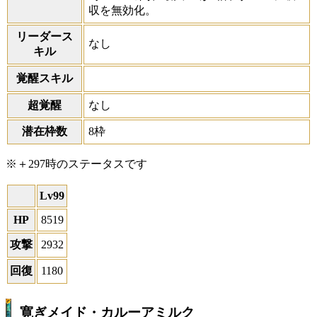
収を無効化。
リーダース
なし
キル
覚醒スキル
超覚醒
なし
潜在枠数
8枠
※＋297時のステータスです
Lv99
HP
8519
攻撃
2932
回復
1180
寛ぎメイド・カルーアミルク