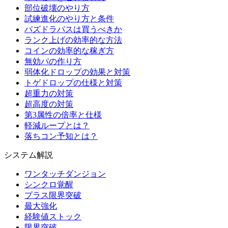
部位破壊のやり方
試練進化のやり方と条件
パズドラパスは買うべきか
ランク上げの効率的な方法
コインの効率的な稼ぎ方
無効パの作り方
弱体化ドロップの効果と対策
トゲドロップの仕様と対策
超重力の対策
超高度の対策
第3属性の倍率と仕様
軽減ループとは？
落ちコン予知とは？
システム解説
ワンタッチダンジョン
シンクロ覚醒
プラス限界突破
最大強化
経験値ストック
限界突破