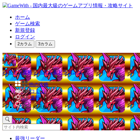
ホーム
ゲーム検索
新規登録
ログイン
2カラム
3カラム
パズドラ攻略｜パズル＆ドラゴンズ
他の攻略
コミュ
速報
掲示板
最強リーダー