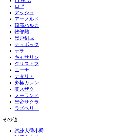
LL&CC
ロゼ
アッシュ
アーノルド
琉高ハルカ
物部勲
黒戸剣成
ディボック
ナラ
キャサリン
クリストフ
ニーナ
ナタリア
究極カレン
闇スザク
ノーランド
皇帝サクラ
ラズベリー
その他
試練大喬小喬