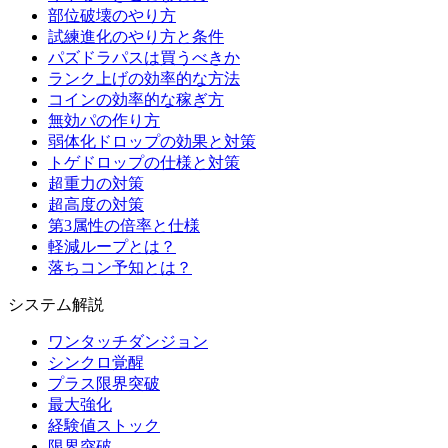
部位破壊のやり方
試練進化のやり方と条件
パズドラパスは買うべきか
ランク上げの効率的な方法
コインの効率的な稼ぎ方
無効パの作り方
弱体化ドロップの効果と対策
トゲドロップの仕様と対策
超重力の対策
超高度の対策
第3属性の倍率と仕様
軽減ループとは？
落ちコン予知とは？
システム解説
ワンタッチダンジョン
シンクロ覚醒
プラス限界突破
最大強化
経験値ストック
限界突破