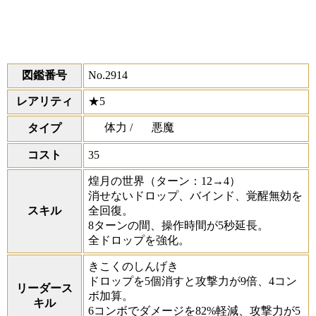
図鑑番号
No.2914
レアリティ
★5
体力 /
悪魔
タイプ
コスト
35
煌月の世界
（ターン：12→4）
消せないドロップ、バインド、覚醒無効を
スキル
全回復。
8ターンの間、操作時間が5秒延長。
全ドロップを強化。
きこくのしんげき
ドロップを5個消すと攻撃力が9倍、4コン
リーダース
ボ加算。
キル
6コンボでダメージを82%軽減、攻撃力が5