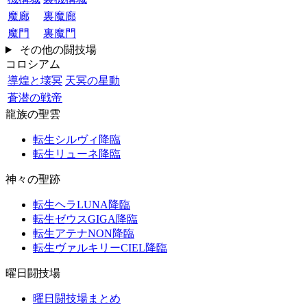
魔廊
裏魔廊
魔門
裏魔門
その他の闘技場
コロシアム
導煌と壊冥
天冥の星動
蒼潜の戦帝
龍族の聖雲
転生シルヴィ降臨
転生リューネ降臨
神々の聖跡
転生ヘラLUNA降臨
転生ゼウスGIGA降臨
転生アテナNON降臨
転生ヴァルキリーCIEL降臨
曜日闘技場
曜日闘技場まとめ