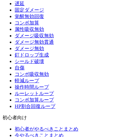
遅延
固定ダメージ
覚醒無効回復
コンボ加算
属性吸収無効
ダメージ吸収無効
ダメージ無効貫通
ダメージ無効
釘ドロップ生成
シールド破壊
自傷
コンボ吸収無効
軽減ループ
操作時間ループ
ルーレットループ
コンボ加算ループ
HP割合回復ループ
初心者向け
初心者がやるべきことまとめ
今やるべきことまとめ