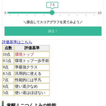
評価基準はこちら
点数
評価基準
10点
環境トップ
9.5点
環境トップ一歩手前
9点
準最強クラス
8.5点
汎用的に使える
7点
性能的には平凡
6点
使い道少なめ
5点
使い道はほぼない
覚醒ミニつくよみの性能