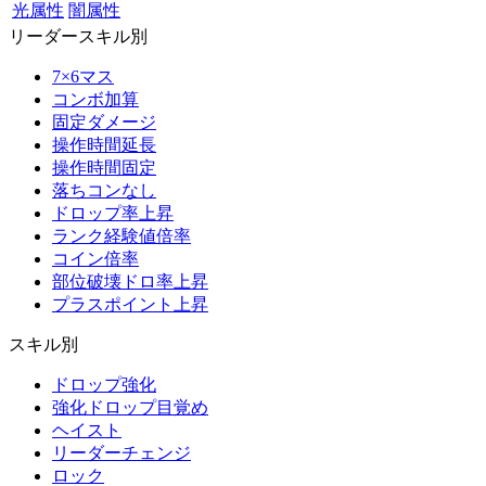
光属性
闇属性
リーダースキル別
7×6マス
コンボ加算
固定ダメージ
操作時間延長
操作時間固定
落ちコンなし
ドロップ率上昇
ランク経験値倍率
コイン倍率
部位破壊ドロ率上昇
プラスポイント上昇
スキル別
ドロップ強化
強化ドロップ目覚め
ヘイスト
リーダーチェンジ
ロック