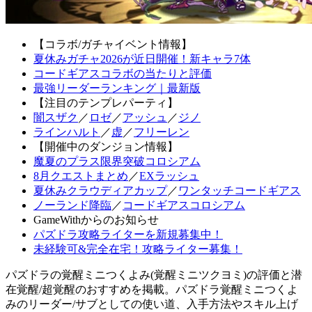
【コラボ/ガチャイベント情報】
夏休みガチャ2026が近日開催！新キャラ7体
コードギアスコラボの当たりと評価
最強リーダーランキング｜最新版
【注目のテンプレパーティ】
闇スザク
／
ロゼ
／
アッシュ
／
ジノ
ラインハルト
／
虚
／
フリーレン
【開催中のダンジョン情報】
魔夏のプラス限界突破コロシアム
8月クエストまとめ
／
EXラッシュ
夏休みクラウディアカップ
／
ワンタッチコードギアス
ノーランド降臨
／
コードギアスコロシアム
GameWithからのお知らせ
パズドラ攻略ライターを新規募集中！
未経験可&完全在宅！攻略ライター募集！
パズドラの覚醒ミニつくよみ(覚醒ミニツクヨミ)の評価と潜
在覚醒/超覚醒のおすすめを掲載。パズドラ覚醒ミニつくよ
みのリーダー/サブとしての使い道、入手方法やスキル上げ