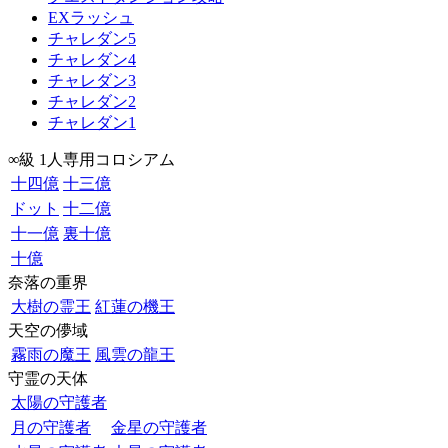
EXラッシュ
チャレダン5
チャレダン4
チャレダン3
チャレダン2
チャレダン1
∞級 1人専用コロシアム
十四億
十三億
ドット
十二億
十一億
裏十億
十億
奈落の重界
大樹の霊王
紅蓮の機王
天空の儚域
霧雨の魔王
風雲の龍王
守霊の天体
太陽の守護者
月の守護者
金星の守護者