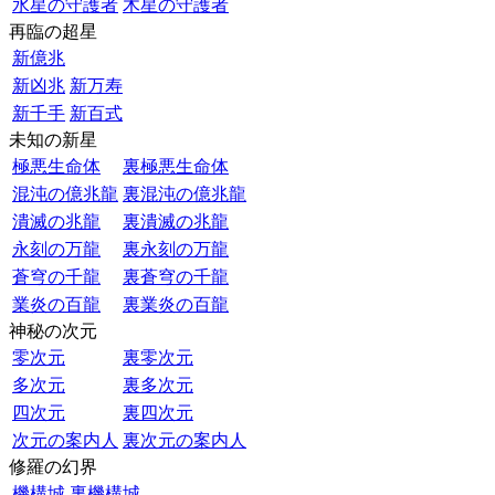
水星の守護者
木星の守護者
再臨の超星
新億兆
新凶兆
新万寿
新千手
新百式
未知の新星
極悪生命体
裏極悪生命体
混沌の億兆龍
裏混沌の億兆龍
潰滅の兆龍
裏潰滅の兆龍
永刻の万龍
裏永刻の万龍
蒼穹の千龍
裏蒼穹の千龍
業炎の百龍
裏業炎の百龍
神秘の次元
零次元
裏零次元
多次元
裏多次元
四次元
裏四次元
次元の案内人
裏次元の案内人
修羅の幻界
機構城
裏機構城