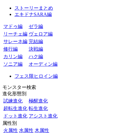
ストーリーまとめ
エキドナSARA編
マドゥ編
ゼラ編
リーチェ編
ヴェロア編
サレーネ編
完結編
修行編
決戦編
カリン編
ハク編
ソニア編
オーディン編
フェス限ヒロイン編
モンスター検索
進化形態別
試練進化
極醒進化
超転生進化
転生進化
ドット進化
アシスト進化
属性別
火属性
水属性
木属性