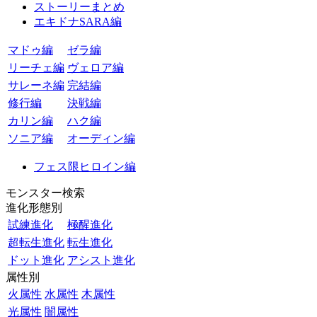
ストーリーまとめ
エキドナSARA編
マドゥ編
ゼラ編
リーチェ編
ヴェロア編
サレーネ編
完結編
修行編
決戦編
カリン編
ハク編
ソニア編
オーディン編
フェス限ヒロイン編
モンスター検索
進化形態別
試練進化
極醒進化
超転生進化
転生進化
ドット進化
アシスト進化
属性別
火属性
水属性
木属性
光属性
闇属性