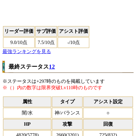
リーダー評価
サブ評価
アシスト評価
9.0
/10点
7.5
/10点
-
/10点
最強ランキングを見る
最終ステータス
12
※ステータスは+297時のものを掲載しています
※（）内の数字は限界突破Lv110時のものです
属性
タイプ
アシスト設定
闇/水
神/バランス
○
HP
攻撃
回復
4820(5778)
2660(3201)
725(832)