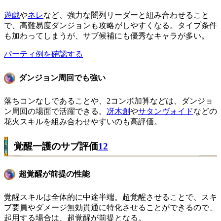
遊戯
や
ネレ
など、強力な闇列リーダーと組み合わせること
で、高難易度ダンジョンも攻略がしやすくなる。タイプ条件
も加わってしまうが、サブ候補にも優秀なキャラが多い。
パーティ例を確認する
ダンジョン周回でも強い
落ちコンなしであることや、2コンボ加算などは、ダンジョ
ン周回の場面で活躍できる。
冴木創
や
サタンヴォイド
などの
花火スキルを組み合わせやすいのも高評価。
覚醒一護のサブ評価
12
超覚醒が前提の性能
覚醒スキルは全体的に中途半端。超覚醒させることで、スキ
ブ要員やダメージ無効貫通に特化させることができるので、
起用する場合は、超覚醒が前提となる。