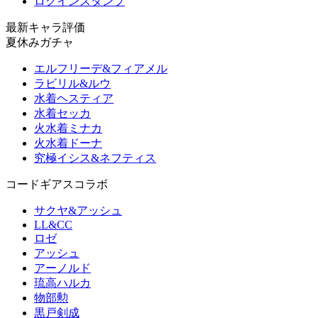
ログインスタンプ
最新キャラ評価
夏休みガチャ
エルフリーデ&フィアメル
ラビリル&ルウ
水着ヘスティア
水着セッカ
火水着ミナカ
火水着ドーナ
究極イシス&ネフティス
コードギアスコラボ
サクヤ&アッシュ
LL&CC
ロゼ
アッシュ
アーノルド
琉高ハルカ
物部勲
黒戸剣成