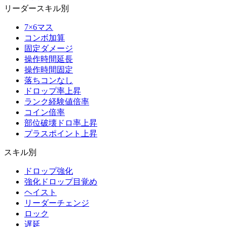
リーダースキル別
7×6マス
コンボ加算
固定ダメージ
操作時間延長
操作時間固定
落ちコンなし
ドロップ率上昇
ランク経験値倍率
コイン倍率
部位破壊ドロ率上昇
プラスポイント上昇
スキル別
ドロップ強化
強化ドロップ目覚め
ヘイスト
リーダーチェンジ
ロック
遅延