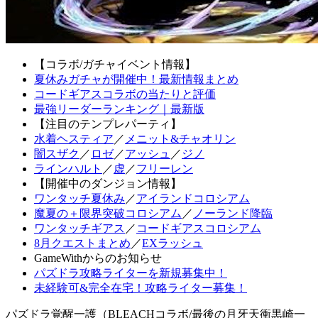
【コラボ/ガチャイベント情報】
夏休みガチャが開催中！最新情報まとめ
コードギアスコラボの当たりと評価
最強リーダーランキング｜最新版
【注目のテンプレパーティ】
水着ヘスティア
／
メニット&チャオリン
闇スザク
／
ロゼ
／
アッシュ
／
ジノ
ラインハルト
／
虚
／
フリーレン
【開催中のダンジョン情報】
ワンタッチ夏休み
／
アイランドコロシアム
魔夏の＋限界突破コロシアム
／
ノーランド降臨
ワンタッチギアス
／
コードギアスコロシアム
8月クエストまとめ
／
EXラッシュ
GameWithからのお知らせ
パズドラ攻略ライターを新規募集中！
未経験可&完全在宅！攻略ライター募集！
パズドラ覚醒一護（BLEACHコラボ/最後の月牙天衝黒崎一