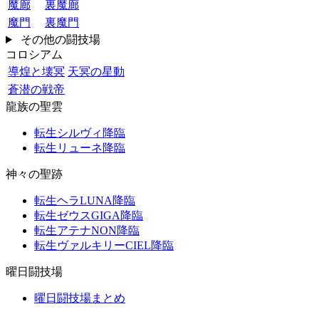
魔廊
裏魔廊
魔門
裏魔門
その他の闘技場
コロシアム
導煌と壊冥
天冥の星動
蒼潜の戦帝
龍族の聖雲
転生シルヴィ降臨
転生リューネ降臨
神々の聖跡
転生ヘラLUNA降臨
転生ゼウスGIGA降臨
転生アテナNON降臨
転生ヴァルキリーCIEL降臨
曜日闘技場
曜日闘技場まとめ