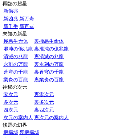
再臨の超星
新億兆
新凶兆
新万寿
新千手
新百式
未知の新星
極悪生命体
裏極悪生命体
混沌の億兆龍
裏混沌の億兆龍
潰滅の兆龍
裏潰滅の兆龍
永刻の万龍
裏永刻の万龍
蒼穹の千龍
裏蒼穹の千龍
業炎の百龍
裏業炎の百龍
神秘の次元
零次元
裏零次元
多次元
裏多次元
四次元
裏四次元
次元の案内人
裏次元の案内人
修羅の幻界
機構城
裏機構城