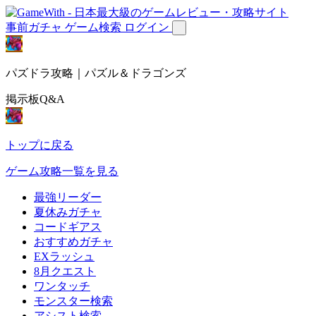
事前ガチャ
ゲーム検索
ログイン
パズドラ攻略｜パズル＆ドラゴンズ
掲示板Q&A
トップに戻る
ゲーム攻略一覧を見る
最強リーダー
夏休みガチャ
コードギアス
おすすめガチャ
EXラッシュ
8月クエスト
ワンタッチ
モンスター検索
アシスト検索