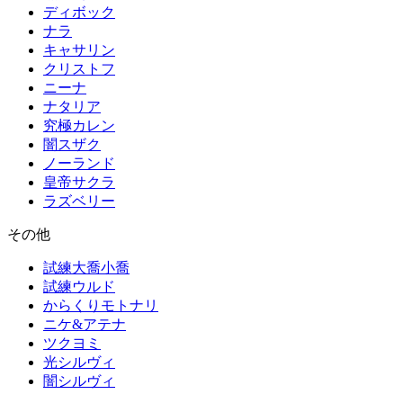
ディボック
ナラ
キャサリン
クリストフ
ニーナ
ナタリア
究極カレン
闇スザク
ノーランド
皇帝サクラ
ラズベリー
その他
試練大喬小喬
試練ウルド
からくりモトナリ
ニケ&アテナ
ツクヨミ
光シルヴィ
闇シルヴィ