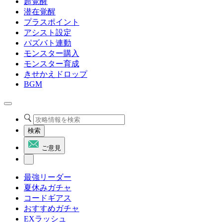
超覚醒
潜在覚醒
プラスポイント
アシスト設定
パズバト連動
モンスター購入
モンスター育成
きせかえドロップ
BGM
検索
ご意見
最強リーダー
夏休みガチャ
コードギアス
おすすめガチャ
EXラッシュ