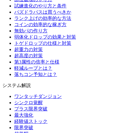
試練進化のやり方と条件
パズドラパスは買うべきか
ランク上げの効率的な方法
コインの効率的な稼ぎ方
無効パの作り方
弱体化ドロップの効果と対策
トゲドロップの仕様と対策
超重力の対策
超高度の対策
第3属性の倍率と仕様
軽減ループとは？
落ちコン予知とは？
システム解説
ワンタッチダンジョン
シンクロ覚醒
プラス限界突破
最大強化
経験値ストック
限界突破