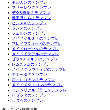
モルガンのテンプレ
フリーレンのテンプレ
デク&爆豪のテンプレ
暁美ほむらのテンプレ
ヒンメルのテンプレ
ランスのテンプレ
フェルンのテンプレ
メイドイルミナのテンプレ
ブレイブXゴッドのテンプレ
メイドロゼッタのテンプレ
メイドイデアルのテンプレ
ゼラ&チェルンのテンプレ
レム&ラムのテンプレ
メイドクラウディアのテンプレ
アネッタのテンプレ
江戸川コナンのテンプレ
メイドメタトロンのテンプレ
インペリアルドラモンテンプレ
ロゼッタのテンプレ
しづるのテンプレ
ダンジョン攻略情報