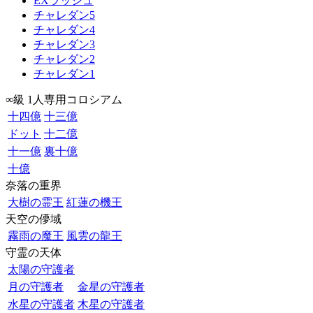
EXラッシュ
チャレダン5
チャレダン4
チャレダン3
チャレダン2
チャレダン1
∞級 1人専用コロシアム
十四億
十三億
ドット
十二億
十一億
裏十億
十億
奈落の重界
大樹の霊王
紅蓮の機王
天空の儚域
霧雨の魔王
風雲の龍王
守霊の天体
太陽の守護者
月の守護者
金星の守護者
水星の守護者
木星の守護者