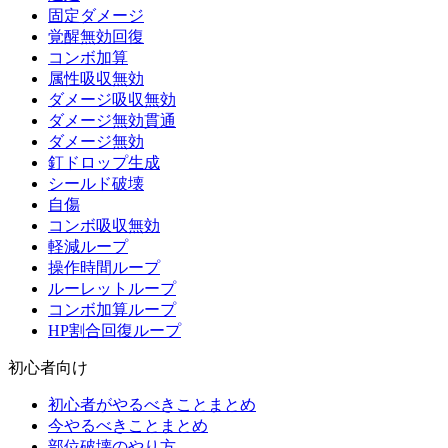
固定ダメージ
覚醒無効回復
コンボ加算
属性吸収無効
ダメージ吸収無効
ダメージ無効貫通
ダメージ無効
釘ドロップ生成
シールド破壊
自傷
コンボ吸収無効
軽減ループ
操作時間ループ
ルーレットループ
コンボ加算ループ
HP割合回復ループ
初心者向け
初心者がやるべきことまとめ
今やるべきことまとめ
部位破壊のやり方