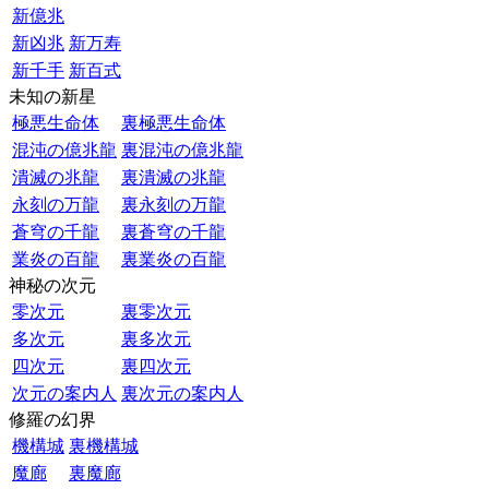
新億兆
新凶兆
新万寿
新千手
新百式
未知の新星
極悪生命体
裏極悪生命体
混沌の億兆龍
裏混沌の億兆龍
潰滅の兆龍
裏潰滅の兆龍
永刻の万龍
裏永刻の万龍
蒼穹の千龍
裏蒼穹の千龍
業炎の百龍
裏業炎の百龍
神秘の次元
零次元
裏零次元
多次元
裏多次元
四次元
裏四次元
次元の案内人
裏次元の案内人
修羅の幻界
機構城
裏機構城
魔廊
裏魔廊