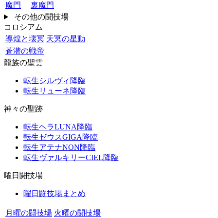
魔門
裏魔門
その他の闘技場
コロシアム
導煌と壊冥
天冥の星動
蒼潜の戦帝
龍族の聖雲
転生シルヴィ降臨
転生リューネ降臨
神々の聖跡
転生ヘラLUNA降臨
転生ゼウスGIGA降臨
転生アテナNON降臨
転生ヴァルキリーCIEL降臨
曜日闘技場
曜日闘技場まとめ
月曜の闘技場
火曜の闘技場