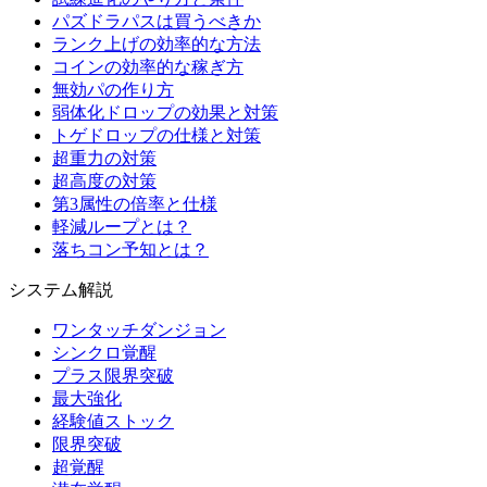
パズドラパスは買うべきか
ランク上げの効率的な方法
コインの効率的な稼ぎ方
無効パの作り方
弱体化ドロップの効果と対策
トゲドロップの仕様と対策
超重力の対策
超高度の対策
第3属性の倍率と仕様
軽減ループとは？
落ちコン予知とは？
システム解説
ワンタッチダンジョン
シンクロ覚醒
プラス限界突破
最大強化
経験値ストック
限界突破
超覚醒