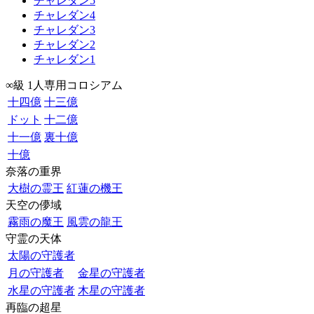
チャレダン5
チャレダン4
チャレダン3
チャレダン2
チャレダン1
∞級 1人専用コロシアム
十四億
十三億
ドット
十二億
十一億
裏十億
十億
奈落の重界
大樹の霊王
紅蓮の機王
天空の儚域
霧雨の魔王
風雲の龍王
守霊の天体
太陽の守護者
月の守護者
金星の守護者
水星の守護者
木星の守護者
再臨の超星