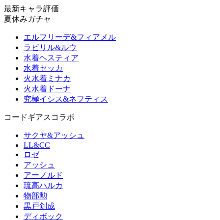
最新キャラ評価
夏休みガチャ
エルフリーデ&フィアメル
ラビリル&ルウ
水着ヘスティア
水着セッカ
火水着ミナカ
火水着ドーナ
究極イシス&ネフティス
コードギアスコラボ
サクヤ&アッシュ
LL&CC
ロゼ
アッシュ
アーノルド
琉高ハルカ
物部勲
黒戸剣成
ディボック