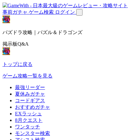
事前ガチャ
ゲーム検索
ログイン
パズドラ攻略｜パズル＆ドラゴンズ
掲示板Q&A
トップに戻る
ゲーム攻略一覧を見る
最強リーダー
夏休みガチャ
コードギアス
おすすめガチャ
EXラッシュ
8月クエスト
ワンタッチ
モンスター検索
アシスト検索