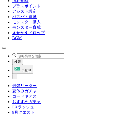
潜在覚醒
プラスポイント
アシスト設定
パズバト連動
モンスター購入
モンスター育成
きせかえドロップ
BGM
検索
ご意見
最強リーダー
夏休みガチャ
コードギアス
おすすめガチャ
EXラッシュ
8月クエスト