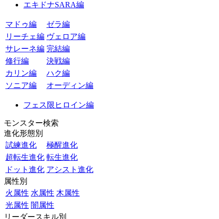
エキドナSARA編
マドゥ編
ゼラ編
リーチェ編
ヴェロア編
サレーネ編
完結編
修行編
決戦編
カリン編
ハク編
ソニア編
オーディン編
フェス限ヒロイン編
モンスター検索
進化形態別
試練進化
極醒進化
超転生進化
転生進化
ドット進化
アシスト進化
属性別
火属性
水属性
木属性
光属性
闇属性
リーダースキル別