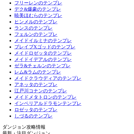
フリーレンのテンプレ
デク&爆豪のテンプレ
暁美ほむらのテンプレ
ヒンメルのテンプレ
ランスのテンプレ
フェルンのテンプレ
メイドイルミナのテンプレ
ブレイブXゴッドのテンプレ
メイドロゼッタのテンプレ
メイドイデアルのテンプレ
ゼラ&チェルンのテンプレ
レム&ラムのテンプレ
メイドクラウディアのテンプレ
アネッタのテンプレ
江戸川コナンのテンプレ
メイドメタトロンのテンプレ
インペリアルドラモンテンプレ
ロゼッタのテンプレ
しづるのテンプレ
ダンジョン攻略情報
最新・注目ダンジョン