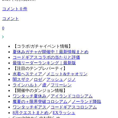
コメント
0
件
コメント
0
【コラボ/ガチャイベント情報】
夏休みガチャが開催中！最新情報まとめ
コードギアスコラボの当たりと評価
最強リーダーランキング｜最新版
【注目のテンプレパーティ】
水着ヘスティア
／
メニット&チャオリン
闇スザク
／
ロゼ
／
アッシュ
／
ジノ
ラインハルト
／
虚
／
フリーレン
【開催中のダンジョン情報】
ワンタッチ夏休み
／
アイランドコロシアム
魔夏の＋限界突破コロシアム
／
ノーランド降臨
ワンタッチギアス
／
コードギアスコロシアム
8月クエストまとめ
／
EXラッシュ