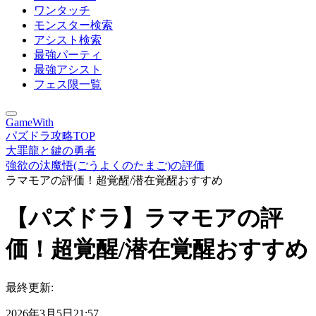
ワンタッチ
モンスター検索
アシスト検索
最強パーティ
最強アシスト
フェス限一覧
GameWith
パズドラ攻略TOP
大罪龍と鍵の勇者
強欲の汰魔悟(ごうよくのたまご)の評価
ラマモアの評価！超覚醒/潜在覚醒おすすめ
【パズドラ】ラマモアの評
価！超覚醒/潜在覚醒おすすめ
最終更新:
2026年3月5日21:57