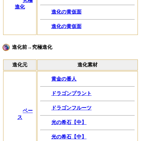
究極
進化
進化の黄仮面
進化の黄仮面
進化前→究極進化
進化元
進化素材
黄金の番人
ドラゴンプラント
ドラゴンフルーツ
ベー
ス
光の希石【中】
光の希石【中】