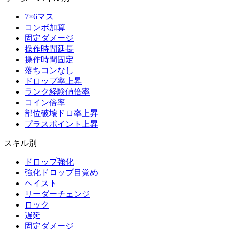
7×6マス
コンボ加算
固定ダメージ
操作時間延長
操作時間固定
落ちコンなし
ドロップ率上昇
ランク経験値倍率
コイン倍率
部位破壊ドロ率上昇
プラスポイント上昇
スキル別
ドロップ強化
強化ドロップ目覚め
ヘイスト
リーダーチェンジ
ロック
遅延
固定ダメージ