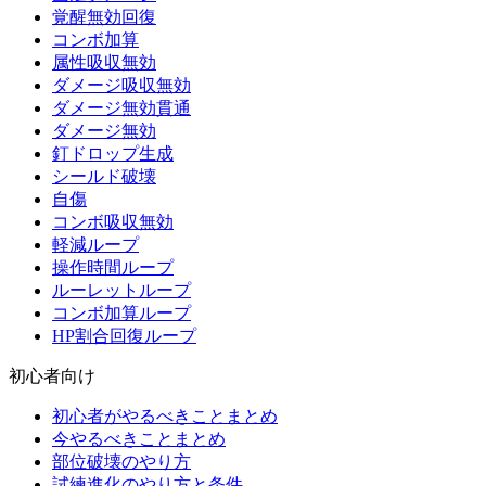
覚醒無効回復
コンボ加算
属性吸収無効
ダメージ吸収無効
ダメージ無効貫通
ダメージ無効
釘ドロップ生成
シールド破壊
自傷
コンボ吸収無効
軽減ループ
操作時間ループ
ルーレットループ
コンボ加算ループ
HP割合回復ループ
初心者向け
初心者がやるべきことまとめ
今やるべきことまとめ
部位破壊のやり方
試練進化のやり方と条件