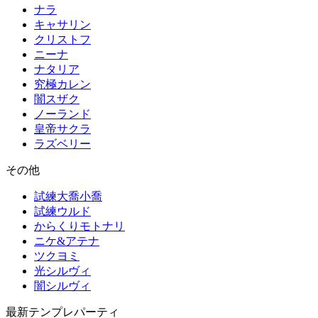
ナラ
キャサリン
クリストフ
ニーナ
ナタリア
究極カレン
闇スザク
ノーランド
皇帝サクラ
ラズベリー
その他
試練大喬小喬
試練ウルド
からくりモトナリ
ニケ&アテナ
ツクヨミ
光シルヴィ
闇シルヴィ
最新テンプレパーティ