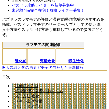
GameWithからのお知らせ
パズドラ攻略ライターを新規募集中！
未経験可&完全在宅！攻略ライター募集！
パズドラのラマモアの評価と潜在覚醒/超覚醒のおすすめを
掲載。パズドララマモアのリーダー/サブとしての使い道、
入手方法やスキル上げ方法も掲載しているので参考にどう
ぞ。
ラマモアの関連記事
進化前
究極進化
転生進化
▶大罪龍と鍵の勇者ガチャの当たりと最新情報
目次
評価点と性能
超覚醒/潜在覚醒のおすすめ
入手方法/進化
スキル上げ情報
ステータス詳細