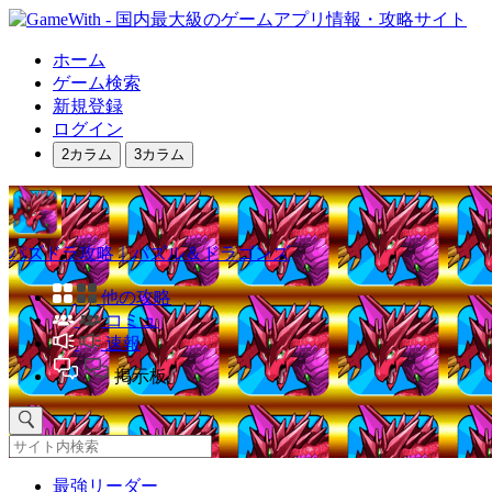
ホーム
ゲーム検索
新規登録
ログイン
2カラム
3カラム
パズドラ攻略｜パズル＆ドラゴンズ
他の攻略
コミュ
速報
掲示板
最強リーダー