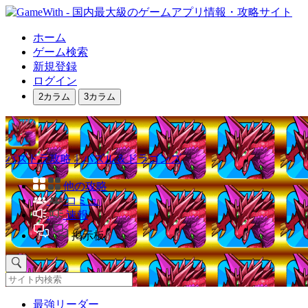
ホーム
ゲーム検索
新規登録
ログイン
2カラム
3カラム
パズドラ攻略｜パズル＆ドラゴンズ
他の攻略
コミュ
速報
掲示板
最強リーダー