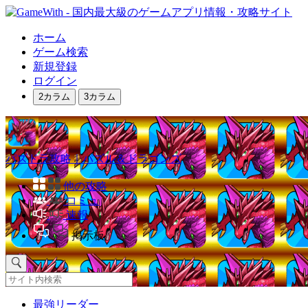
ホーム
ゲーム検索
新規登録
ログイン
2カラム
3カラム
パズドラ攻略｜パズル＆ドラゴンズ
他の攻略
コミュ
速報
掲示板
最強リーダー