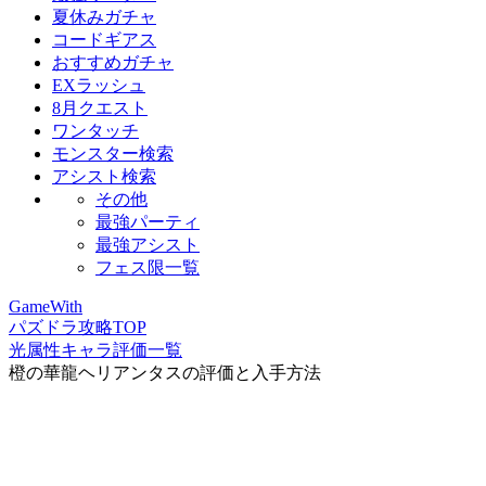
夏休みガチャ
コードギアス
おすすめガチャ
EXラッシュ
8月クエスト
ワンタッチ
モンスター検索
アシスト検索
その他
最強パーティ
最強アシスト
フェス限一覧
GameWith
パズドラ攻略TOP
光属性キャラ評価一覧
橙の華龍ヘリアンタスの評価と入手方法