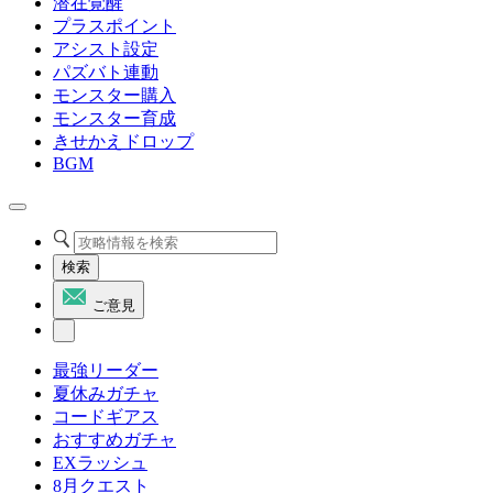
潜在覚醒
プラスポイント
アシスト設定
パズバト連動
モンスター購入
モンスター育成
きせかえドロップ
BGM
検索
ご意見
最強リーダー
夏休みガチャ
コードギアス
おすすめガチャ
EXラッシュ
8月クエスト