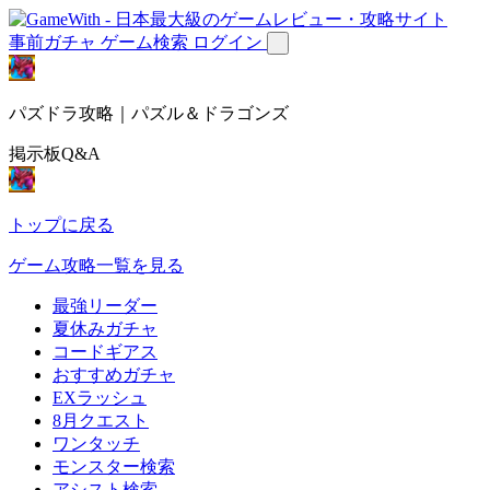
事前ガチャ
ゲーム検索
ログイン
パズドラ攻略｜パズル＆ドラゴンズ
掲示板Q&A
トップに戻る
ゲーム攻略一覧を見る
最強リーダー
夏休みガチャ
コードギアス
おすすめガチャ
EXラッシュ
8月クエスト
ワンタッチ
モンスター検索
アシスト検索