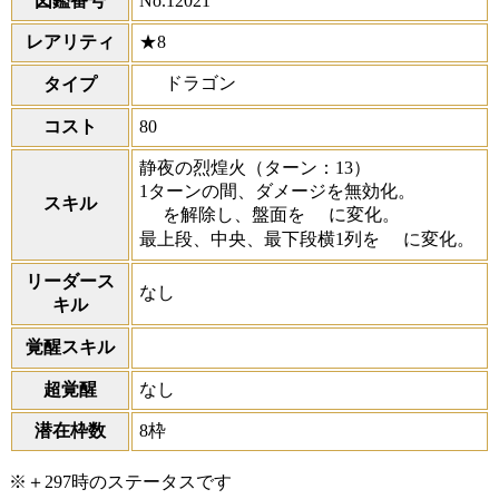
図鑑番号
No.12021
レアリティ
★8
ドラゴン
タイプ
コスト
80
静夜の烈煌火
（ターン：13）
1ターンの間、ダメージを無効化。
スキル
を解除し、盤面を
に変化。
最上段、中央、最下段横1列を
に変化。
リーダース
なし
キル
覚醒スキル
超覚醒
なし
潜在枠数
8枠
※＋297時のステータスです