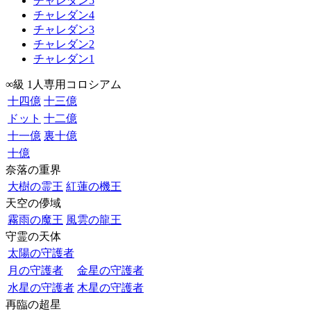
チャレダン5
チャレダン4
チャレダン3
チャレダン2
チャレダン1
∞級 1人専用コロシアム
十四億
十三億
ドット
十二億
十一億
裏十億
十億
奈落の重界
大樹の霊王
紅蓮の機王
天空の儚域
霧雨の魔王
風雲の龍王
守霊の天体
太陽の守護者
月の守護者
金星の守護者
水星の守護者
木星の守護者
再臨の超星