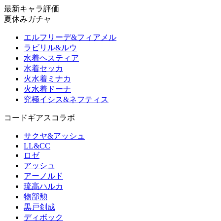
最新キャラ評価
夏休みガチャ
エルフリーデ&フィアメル
ラビリル&ルウ
水着ヘスティア
水着セッカ
火水着ミナカ
火水着ドーナ
究極イシス&ネフティス
コードギアスコラボ
サクヤ&アッシュ
LL&CC
ロゼ
アッシュ
アーノルド
琉高ハルカ
物部勲
黒戸剣成
ディボック