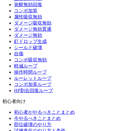
覚醒無効回復
コンボ加算
属性吸収無効
ダメージ吸収無効
ダメージ無効貫通
ダメージ無効
釘ドロップ生成
シールド破壊
自傷
コンボ吸収無効
軽減ループ
操作時間ループ
ルーレットループ
コンボ加算ループ
HP割合回復ループ
初心者向け
初心者がやるべきことまとめ
今やるべきことまとめ
部位破壊のやり方
試練進化のやり方と条件