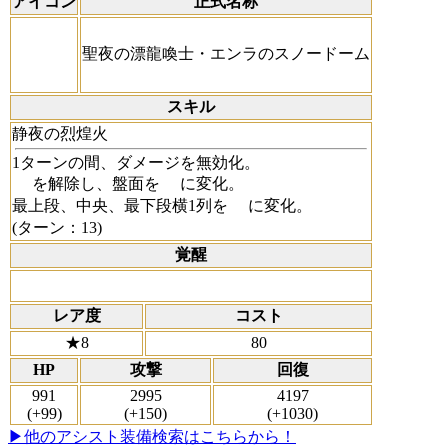
アイコン
正式名称
聖夜の漂龍喚士・エンラのスノードーム
スキル
静夜の烈煌火
1ターンの間、ダメージを無効化。
を解除し、盤面を
に変化。
最上段、中央、最下段横1列を
に変化。
(ターン：13)
覚醒
レア度
コスト
★8
80
HP
攻撃
回復
991
2995
4197
(+99)
(+150)
(+1030)
▶他のアシスト装備検索はこちらから！