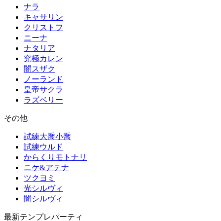
ナラ
キャサリン
クリストフ
ニーナ
ナタリア
究極カレン
闇スザク
ノーランド
皇帝サクラ
ラズベリー
その他
試練大喬小喬
試練ウルド
からくりモトナリ
ニケ&アテナ
ツクヨミ
光シルヴィ
闇シルヴィ
最新テンプレパーティ