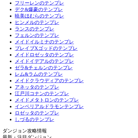
フリーレンのテンプレ
デク&爆豪のテンプレ
暁美ほむらのテンプレ
ヒンメルのテンプレ
ランスのテンプレ
フェルンのテンプレ
メイドイルミナのテンプレ
ブレイブXゴッドのテンプレ
メイドロゼッタのテンプレ
メイドイデアルのテンプレ
ゼラ&チェルンのテンプレ
レム&ラムのテンプレ
メイドクラウディアのテンプレ
アネッタのテンプレ
江戸川コナンのテンプレ
メイドメタトロンのテンプレ
インペリアルドラモンテンプレ
ロゼッタのテンプレ
しづるのテンプレ
ダンジョン攻略情報
最新・注目ダンジョン