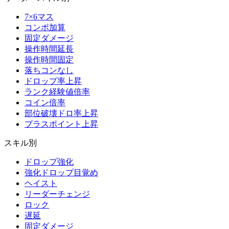
7×6マス
コンボ加算
固定ダメージ
操作時間延長
操作時間固定
落ちコンなし
ドロップ率上昇
ランク経験値倍率
コイン倍率
部位破壊ドロ率上昇
プラスポイント上昇
スキル別
ドロップ強化
強化ドロップ目覚め
ヘイスト
リーダーチェンジ
ロック
遅延
固定ダメージ