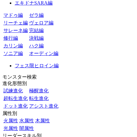
エキドナSARA編
マドゥ編
ゼラ編
リーチェ編
ヴェロア編
サレーネ編
完結編
修行編
決戦編
カリン編
ハク編
ソニア編
オーディン編
フェス限ヒロイン編
モンスター検索
進化形態別
試練進化
極醒進化
超転生進化
転生進化
ドット進化
アシスト進化
属性別
火属性
水属性
木属性
光属性
闇属性
リーダースキル別