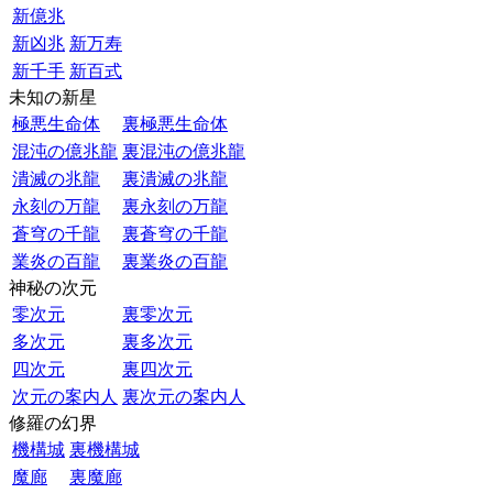
新億兆
新凶兆
新万寿
新千手
新百式
未知の新星
極悪生命体
裏極悪生命体
混沌の億兆龍
裏混沌の億兆龍
潰滅の兆龍
裏潰滅の兆龍
永刻の万龍
裏永刻の万龍
蒼穹の千龍
裏蒼穹の千龍
業炎の百龍
裏業炎の百龍
神秘の次元
零次元
裏零次元
多次元
裏多次元
四次元
裏四次元
次元の案内人
裏次元の案内人
修羅の幻界
機構城
裏機構城
魔廊
裏魔廊