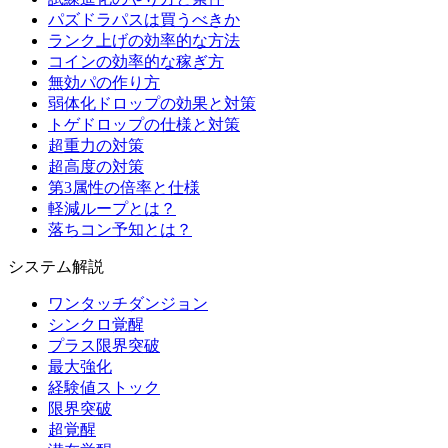
パズドラパスは買うべきか
ランク上げの効率的な方法
コインの効率的な稼ぎ方
無効パの作り方
弱体化ドロップの効果と対策
トゲドロップの仕様と対策
超重力の対策
超高度の対策
第3属性の倍率と仕様
軽減ループとは？
落ちコン予知とは？
システム解説
ワンタッチダンジョン
シンクロ覚醒
プラス限界突破
最大強化
経験値ストック
限界突破
超覚醒