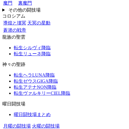
魔門
裏魔門
その他の闘技場
コロシアム
導煌と壊冥
天冥の星動
蒼潜の戦帝
龍族の聖雲
転生シルヴィ降臨
転生リューネ降臨
神々の聖跡
転生ヘラLUNA降臨
転生ゼウスGIGA降臨
転生アテナNON降臨
転生ヴァルキリーCIEL降臨
曜日闘技場
曜日闘技場まとめ
月曜の闘技場
火曜の闘技場