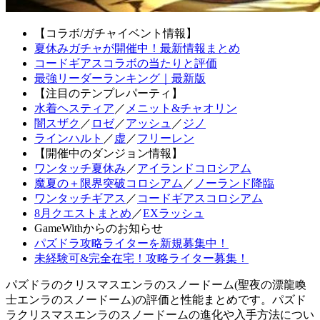
【コラボ/ガチャイベント情報】
夏休みガチャが開催中！最新情報まとめ
コードギアスコラボの当たりと評価
最強リーダーランキング｜最新版
【注目のテンプレパーティ】
水着ヘスティア
／
メニット&チャオリン
闇スザク
／
ロゼ
／
アッシュ
／
ジノ
ラインハルト
／
虚
／
フリーレン
【開催中のダンジョン情報】
ワンタッチ夏休み
／
アイランドコロシアム
魔夏の＋限界突破コロシアム
／
ノーランド降臨
ワンタッチギアス
／
コードギアスコロシアム
8月クエストまとめ
／
EXラッシュ
GameWithからのお知らせ
パズドラ攻略ライターを新規募集中！
未経験可&完全在宅！攻略ライター募集！
パズドラのクリスマスエンラのスノードーム(聖夜の漂龍喚
士エンラのスノードーム)の評価と性能まとめです。パズド
ラクリスマスエンラのスノードームの進化や入手方法につい