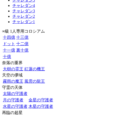
チャレダン5
チャレダン4
チャレダン3
チャレダン2
チャレダン1
∞級 1人専用コロシアム
十四億
十三億
ドット
十二億
十一億
裏十億
十億
奈落の重界
大樹の霊王
紅蓮の機王
天空の儚域
霧雨の魔王
風雲の龍王
守霊の天体
太陽の守護者
月の守護者
金星の守護者
水星の守護者
木星の守護者
再臨の超星