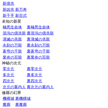
新億兆
新凶兆
新万寿
新千手
新百式
未知の新星
極悪生命体
裏極悪生命体
混沌の億兆龍
裏混沌の億兆龍
潰滅の兆龍
裏潰滅の兆龍
永刻の万龍
裏永刻の万龍
蒼穹の千龍
裏蒼穹の千龍
業炎の百龍
裏業炎の百龍
神秘の次元
零次元
裏零次元
多次元
裏多次元
四次元
裏四次元
次元の案内人
裏次元の案内人
修羅の幻界
機構城
裏機構城
魔廊
裏魔廊