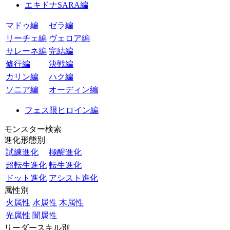
エキドナSARA編
マドゥ編
ゼラ編
リーチェ編
ヴェロア編
サレーネ編
完結編
修行編
決戦編
カリン編
ハク編
ソニア編
オーディン編
フェス限ヒロイン編
モンスター検索
進化形態別
試練進化
極醒進化
超転生進化
転生進化
ドット進化
アシスト進化
属性別
火属性
水属性
木属性
光属性
闇属性
リーダースキル別