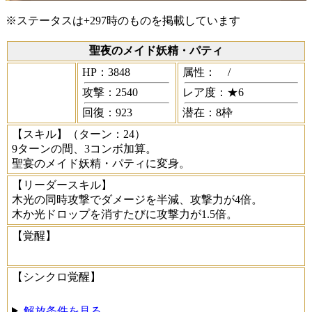
※ステータスは+297時のものを掲載しています
聖夜のメイド妖精・パティ
HP：3848
属性：
/
攻撃：2540
レア度：★6
回復：923
潜在：8枠
【スキル】
（ターン：24）
9ターンの間、3コンボ加算。
聖宴のメイド妖精・パティに変身。
【リーダースキル】
木光の同時攻撃でダメージを半減、攻撃力が4倍。
木か光ドロップを消すたびに攻撃力が1.5倍。
【覚醒】
【シンクロ覚醒】
解放条件を見る