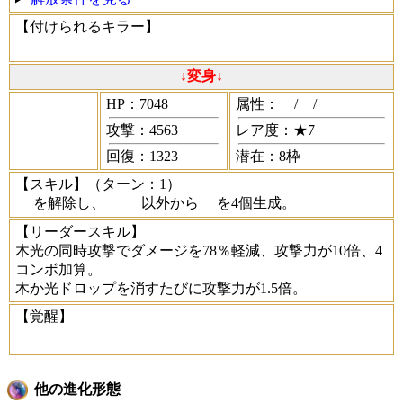
【付けられるキラー】
↓変身↓
HP：7048
属性：
/
/
攻撃：4563
レア度：★7
回復：1323
潜在：8枠
【スキル】
（ターン：1）
を解除し、
以外から
を4個生成。
【リーダースキル】
木光の同時攻撃でダメージを78％軽減、攻撃力が10倍、4
コンボ加算。
木か光ドロップを消すたびに攻撃力が1.5倍。
【覚醒】
他の進化形態