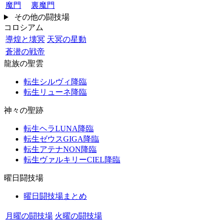
魔門
裏魔門
その他の闘技場
コロシアム
導煌と壊冥
天冥の星動
蒼潜の戦帝
龍族の聖雲
転生シルヴィ降臨
転生リューネ降臨
神々の聖跡
転生ヘラLUNA降臨
転生ゼウスGIGA降臨
転生アテナNON降臨
転生ヴァルキリーCIEL降臨
曜日闘技場
曜日闘技場まとめ
月曜の闘技場
火曜の闘技場