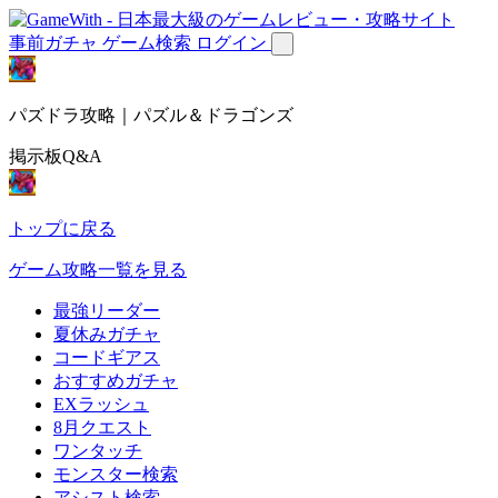
事前ガチャ
ゲーム検索
ログイン
パズドラ攻略｜パズル＆ドラゴンズ
掲示板Q&A
トップに戻る
ゲーム攻略一覧を見る
最強リーダー
夏休みガチャ
コードギアス
おすすめガチャ
EXラッシュ
8月クエスト
ワンタッチ
モンスター検索
アシスト検索