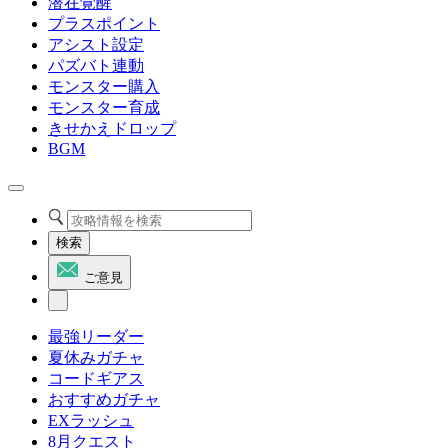
潜在覚醒
プラスポイント
アシスト設定
パズバト連動
モンスター購入
モンスター育成
きせかえドロップ
BGM
検索
ご意見
最強リーダー
夏休みガチャ
コードギアス
おすすめガチャ
EXラッシュ
8月クエスト