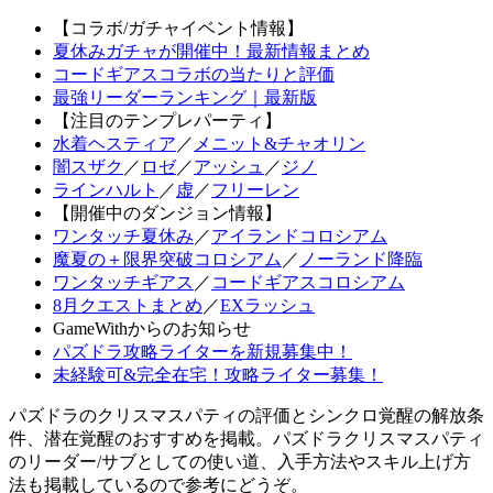
【コラボ/ガチャイベント情報】
夏休みガチャが開催中！最新情報まとめ
コードギアスコラボの当たりと評価
最強リーダーランキング｜最新版
【注目のテンプレパーティ】
水着ヘスティア
／
メニット&チャオリン
闇スザク
／
ロゼ
／
アッシュ
／
ジノ
ラインハルト
／
虚
／
フリーレン
【開催中のダンジョン情報】
ワンタッチ夏休み
／
アイランドコロシアム
魔夏の＋限界突破コロシアム
／
ノーランド降臨
ワンタッチギアス
／
コードギアスコロシアム
8月クエストまとめ
／
EXラッシュ
GameWithからのお知らせ
パズドラ攻略ライターを新規募集中！
未経験可&完全在宅！攻略ライター募集！
パズドラのクリスマスパティの評価とシンクロ覚醒の解放条
件、潜在覚醒のおすすめを掲載。パズドラクリスマスパティ
のリーダー/サブとしての使い道、入手方法やスキル上げ方
法も掲載しているので参考にどうぞ。