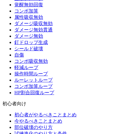
覚醒無効回復
コンボ加算
属性吸収無効
ダメージ吸収無効
ダメージ無効貫通
ダメージ無効
釘ドロップ生成
シールド破壊
自傷
コンボ吸収無効
軽減ループ
操作時間ループ
ルーレットループ
コンボ加算ループ
HP割合回復ループ
初心者向け
初心者がやるべきことまとめ
今やるべきことまとめ
部位破壊のやり方
試練進化のやり方と条件