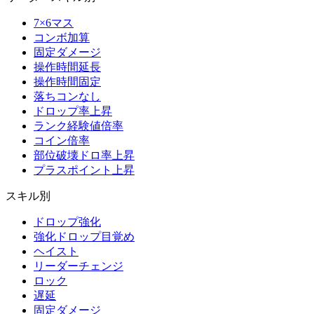
7×6マス
コンボ加算
固定ダメージ
操作時間延長
操作時間固定
落ちコンなし
ドロップ率上昇
ランク経験値倍率
コイン倍率
部位破壊ドロ率上昇
プラスポイント上昇
スキル別
ドロップ強化
強化ドロップ目覚め
ヘイスト
リーダーチェンジ
ロック
遅延
固定ダメージ