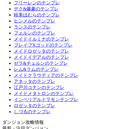
フリーレンのテンプレ
デク&爆豪のテンプレ
暁美ほむらのテンプレ
ヒンメルのテンプレ
ランスのテンプレ
フェルンのテンプレ
メイドイルミナのテンプレ
ブレイブXゴッドのテンプレ
メイドロゼッタのテンプレ
メイドイデアルのテンプレ
ゼラ&チェルンのテンプレ
レム&ラムのテンプレ
メイドクラウディアのテンプレ
アネッタのテンプレ
江戸川コナンのテンプレ
メイドメタトロンのテンプレ
インペリアルドラモンテンプレ
ロゼッタのテンプレ
しづるのテンプレ
ダンジョン攻略情報
最新・注目ダンジョン