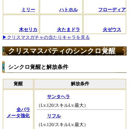
ミリー
ハトホル
フローディア
木セリカ
火たまドラ
火ゼウス
▶クリスマスガチャの当たりキャラを見る
クリスマスパティのシンクロ覚醒
シンクロ覚醒と解放条件
覚醒
解放条件
サンタヘラ
（Lv.120/スキルLv.最大）
全パラ
メータ強化
リフル
（Lv.120/スキルLv.最大）