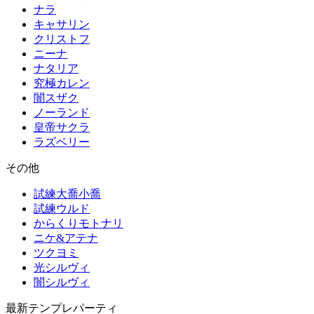
ナラ
キャサリン
クリストフ
ニーナ
ナタリア
究極カレン
闇スザク
ノーランド
皇帝サクラ
ラズベリー
その他
試練大喬小喬
試練ウルド
からくりモトナリ
ニケ&アテナ
ツクヨミ
光シルヴィ
闇シルヴィ
最新テンプレパーティ