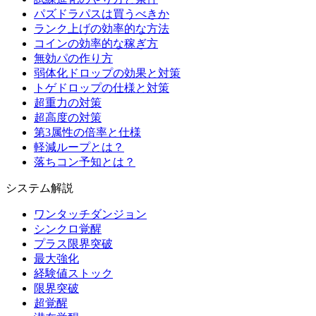
パズドラパスは買うべきか
ランク上げの効率的な方法
コインの効率的な稼ぎ方
無効パの作り方
弱体化ドロップの効果と対策
トゲドロップの仕様と対策
超重力の対策
超高度の対策
第3属性の倍率と仕様
軽減ループとは？
落ちコン予知とは？
システム解説
ワンタッチダンジョン
シンクロ覚醒
プラス限界突破
最大強化
経験値ストック
限界突破
超覚醒