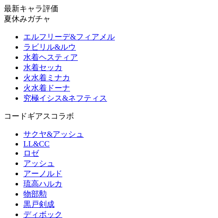
最新キャラ評価
夏休みガチャ
エルフリーデ&フィアメル
ラビリル&ルウ
水着ヘスティア
水着セッカ
火水着ミナカ
火水着ドーナ
究極イシス&ネフティス
コードギアスコラボ
サクヤ&アッシュ
LL&CC
ロゼ
アッシュ
アーノルド
琉高ハルカ
物部勲
黒戸剣成
ディボック