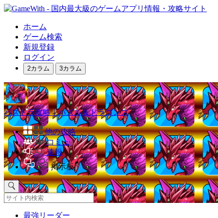
ホーム
ゲーム検索
新規登録
ログイン
2カラム
3カラム
パズドラ攻略｜パズル＆ドラゴンズ
他の攻略
コミュ
速報
掲示板
最強リーダー