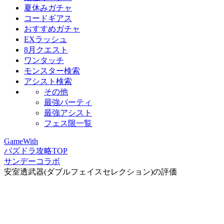
夏休みガチャ
コードギアス
おすすめガチャ
EXラッシュ
8月クエスト
ワンタッチ
モンスター検索
アシスト検索
その他
最強パーティ
最強アシスト
フェス限一覧
GameWith
パズドラ攻略TOP
サンデーコラボ
安室透武器(ダブルフェイスセレクション)の評価