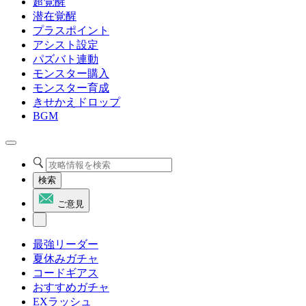
超覚醒
潜在覚醒
プラスポイント
アシスト設定
パズバト連動
モンスター購入
モンスター育成
きせかえドロップ
BGM
検索
ご意見
最強リーダー
夏休みガチャ
コードギアス
おすすめガチャ
EXラッシュ