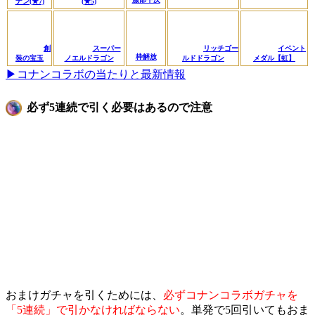
ナン(★7)
(★5)
創
スーパー
リッチゴー
イベント
枠解放
装の宝玉
ノエルドラゴン
ルドドラゴン
メダル【虹】
▶コナンコラボの当たりと最新情報
必ず5連続で引く必要はあるので注意
おまけガチャを引くためには、
必ずコナンコラボガチャを
「5連続」で引かなければならない
。単発で5回引いてもおま