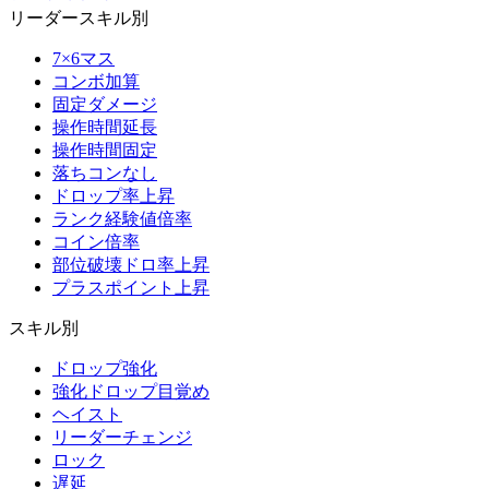
リーダースキル別
7×6マス
コンボ加算
固定ダメージ
操作時間延長
操作時間固定
落ちコンなし
ドロップ率上昇
ランク経験値倍率
コイン倍率
部位破壊ドロ率上昇
プラスポイント上昇
スキル別
ドロップ強化
強化ドロップ目覚め
ヘイスト
リーダーチェンジ
ロック
遅延