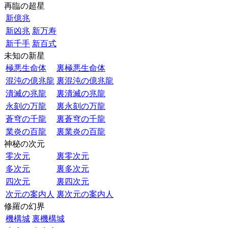
再臨の超星
新億兆
新凶兆
新万寿
新千手
新百式
未知の新星
極悪生命体
裏極悪生命体
混沌の億兆龍
裏混沌の億兆龍
潰滅の兆龍
裏潰滅の兆龍
永刻の万龍
裏永刻の万龍
蒼穹の千龍
裏蒼穹の千龍
業炎の百龍
裏業炎の百龍
神秘の次元
零次元
裏零次元
多次元
裏多次元
四次元
裏四次元
次元の案内人
裏次元の案内人
修羅の幻界
機構城
裏機構城