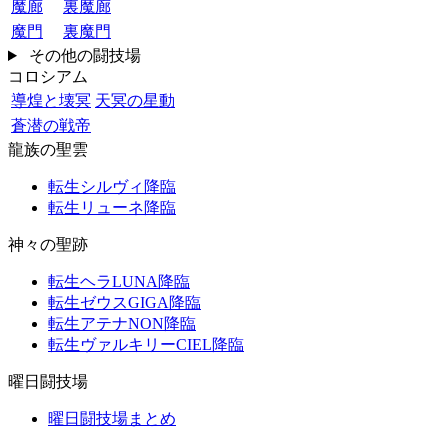
魔廊
裏魔廊
魔門
裏魔門
その他の闘技場
コロシアム
導煌と壊冥
天冥の星動
蒼潜の戦帝
龍族の聖雲
転生シルヴィ降臨
転生リューネ降臨
神々の聖跡
転生ヘラLUNA降臨
転生ゼウスGIGA降臨
転生アテナNON降臨
転生ヴァルキリーCIEL降臨
曜日闘技場
曜日闘技場まとめ