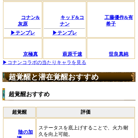
コナン&
キッド&コ
工藤優作&有
灰原
ナン
希子
▶テンプレ
▶テンプレ
京極真
萩原千速
世良真純
▶コナンコラボの当たりキャラを見る
超覚醒と潜在覚醒おすすめ
超覚醒おすすめ
超覚醒
評価
ステータスを底上げすることで、火力/耐
陰の加
久を向上可能。