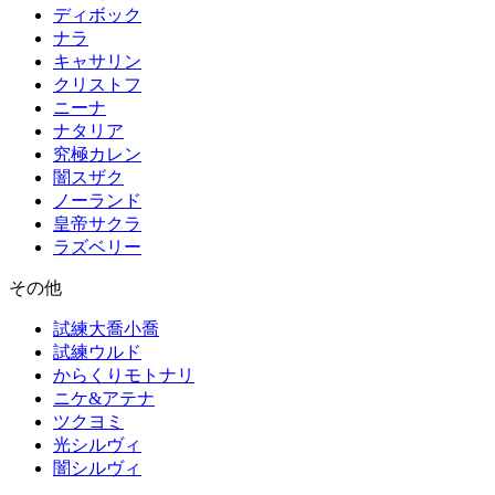
ディボック
ナラ
キャサリン
クリストフ
ニーナ
ナタリア
究極カレン
闇スザク
ノーランド
皇帝サクラ
ラズベリー
その他
試練大喬小喬
試練ウルド
からくりモトナリ
ニケ&アテナ
ツクヨミ
光シルヴィ
闇シルヴィ