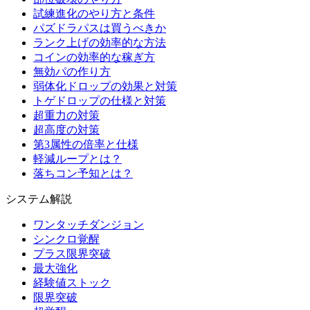
試練進化のやり方と条件
パズドラパスは買うべきか
ランク上げの効率的な方法
コインの効率的な稼ぎ方
無効パの作り方
弱体化ドロップの効果と対策
トゲドロップの仕様と対策
超重力の対策
超高度の対策
第3属性の倍率と仕様
軽減ループとは？
落ちコン予知とは？
システム解説
ワンタッチダンジョン
シンクロ覚醒
プラス限界突破
最大強化
経験値ストック
限界突破