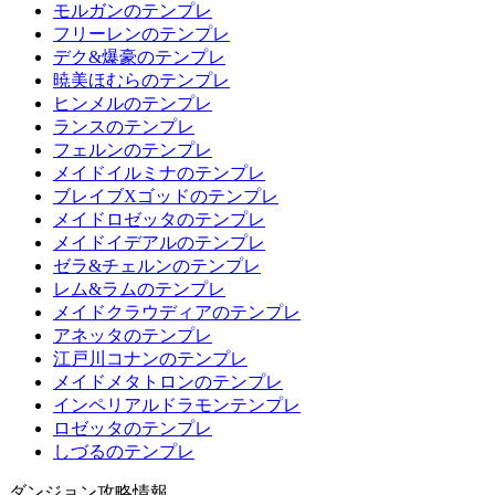
モルガンのテンプレ
フリーレンのテンプレ
デク&爆豪のテンプレ
暁美ほむらのテンプレ
ヒンメルのテンプレ
ランスのテンプレ
フェルンのテンプレ
メイドイルミナのテンプレ
ブレイブXゴッドのテンプレ
メイドロゼッタのテンプレ
メイドイデアルのテンプレ
ゼラ&チェルンのテンプレ
レム&ラムのテンプレ
メイドクラウディアのテンプレ
アネッタのテンプレ
江戸川コナンのテンプレ
メイドメタトロンのテンプレ
インペリアルドラモンテンプレ
ロゼッタのテンプレ
しづるのテンプレ
ダンジョン攻略情報