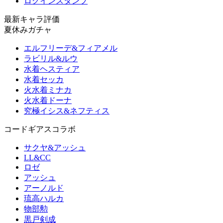
ログインスタンプ
最新キャラ評価
夏休みガチャ
エルフリーデ&フィアメル
ラビリル&ルウ
水着ヘスティア
水着セッカ
火水着ミナカ
火水着ドーナ
究極イシス&ネフティス
コードギアスコラボ
サクヤ&アッシュ
LL&CC
ロゼ
アッシュ
アーノルド
琉高ハルカ
物部勲
黒戸剣成