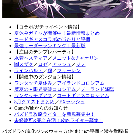
【コラボ/ガチャイベント情報】
夏休みガチャが開催中！最新情報まとめ
コードギアスコラボの当たりと評価
最強リーダーランキング｜最新版
【注目のテンプレパーティ】
水着ヘスティア
／
メニット&チャオリン
闇スザク
／
ロゼ
／
アッシュ
／
ジノ
ラインハルト
／
虚
／
フリーレン
【開催中のダンジョン情報】
ワンタッチ夏休み
／
アイランドコロシアム
魔夏の＋限界突破コロシアム
／
ノーランド降臨
ワンタッチギアス
／
コードギアスコロシアム
8月クエストまとめ
／
EXラッシュ
GameWithからのお知らせ
パズドラ攻略ライターを新規募集中！
未経験可&完全在宅！攻略ライター募集！
パズドラの進化ジン&ウォッカ(おまけ)の評価と潜在覚醒/超