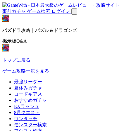
事前ガチャ
ゲーム検索
ログイン
パズドラ攻略｜パズル＆ドラゴンズ
掲示板Q&A
トップに戻る
ゲーム攻略一覧を見る
最強リーダー
夏休みガチャ
コードギアス
おすすめガチャ
EXラッシュ
8月クエスト
ワンタッチ
モンスター検索
アシスト検索