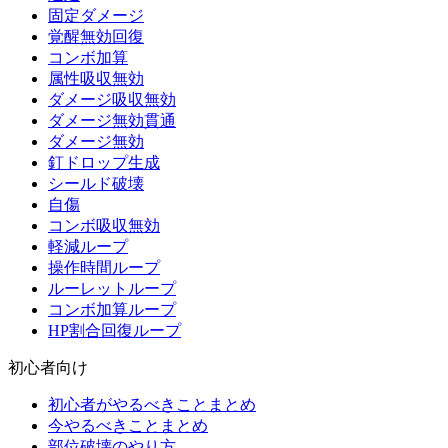
固定ダメージ
覚醒無効回復
コンボ加算
属性吸収無効
ダメージ吸収無効
ダメージ無効貫通
ダメージ無効
釘ドロップ生成
シールド破壊
自傷
コンボ吸収無効
軽減ループ
操作時間ループ
ルーレットループ
コンボ加算ループ
HP割合回復ループ
初心者向け
初心者がやるべきことまとめ
今やるべきことまとめ
部位破壊のやり方