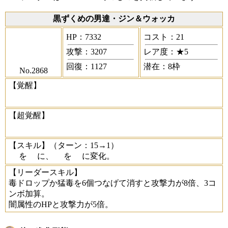
黒ずくめの男達・ジン＆ウォッカ
HP：7332
コスト：21
攻撃：3207
レア度：★5
回復：1127
潜在：8枠
No.2868
【覚醒】
【超覚醒】
【スキル】
（ターン：15→1）
を
に、
を
に変化。
【リーダースキル】
毒ドロップか猛毒を6個つなげて消すと攻撃力が8倍、3コ
ンボ加算。
闇属性のHPと攻撃力が5倍。