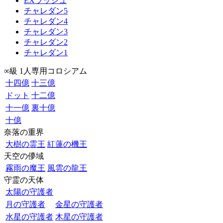
EXラッシュ
チャレダン5
チャレダン4
チャレダン3
チャレダン2
チャレダン1
∞級 1人専用コロシアム
十四億
十三億
ドット
十二億
十一億
裏十億
十億
奈落の重界
大樹の霊王
紅蓮の機王
天空の儚域
霧雨の魔王
風雲の龍王
守霊の天体
太陽の守護者
月の守護者
金星の守護者
水星の守護者
木星の守護者