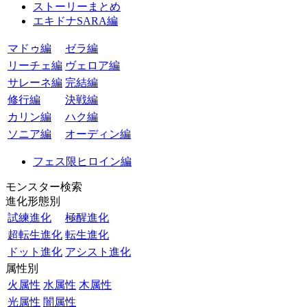
ストーリーまとめ
エキドナSARA編
マドゥ編
ゼラ編
リーチェ編
ヴェロア編
サレーネ編
完結編
修行編
決戦編
カリン編
ハク編
ソニア編
オーディン編
フェス限ヒロイン編
モンスター検索
進化形態別
試練進化
極醒進化
超転生進化
転生進化
ドット進化
アシスト進化
属性別
火属性
水属性
木属性
光属性
闇属性