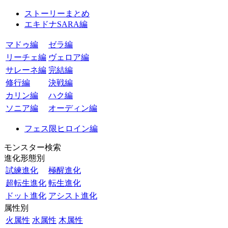
ストーリーまとめ
エキドナSARA編
マドゥ編
ゼラ編
リーチェ編
ヴェロア編
サレーネ編
完結編
修行編
決戦編
カリン編
ハク編
ソニア編
オーディン編
フェス限ヒロイン編
モンスター検索
進化形態別
試練進化
極醒進化
超転生進化
転生進化
ドット進化
アシスト進化
属性別
火属性
水属性
木属性