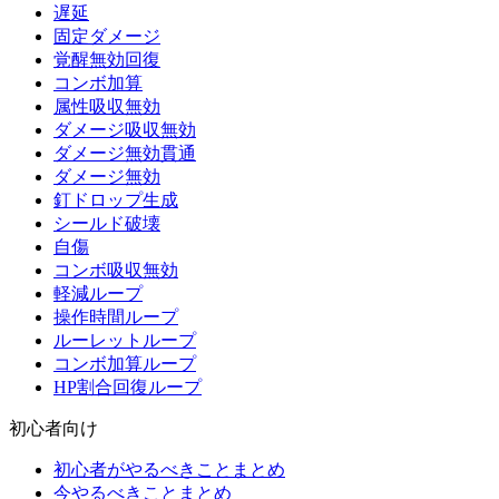
遅延
固定ダメージ
覚醒無効回復
コンボ加算
属性吸収無効
ダメージ吸収無効
ダメージ無効貫通
ダメージ無効
釘ドロップ生成
シールド破壊
自傷
コンボ吸収無効
軽減ループ
操作時間ループ
ルーレットループ
コンボ加算ループ
HP割合回復ループ
初心者向け
初心者がやるべきことまとめ
今やるべきことまとめ