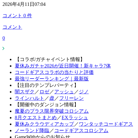
2026年4月11日07:04
コメント
0
件
コメント
0
【コラボ/ガチャイベント情報】
夏休みガチャ2026が近日開催！新キャラ7体
コードギアスコラボの当たりと評価
最強リーダーランキング｜最新版
【注目のテンプレパーティ】
闇スザク
／
ロゼ
／
アッシュ
／
ジノ
ラインハルト
／
虚
／
フリーレン
【開催中のダンジョン情報】
魔夏のプラス限界突破コロシアム
8月クエストまとめ
／
EXラッシュ
夏休みクラウディアカップ
／
ワンタッチコードギアス
ノーランド降臨
／
コードギアスコロシアム
GameWithからのお知らせ