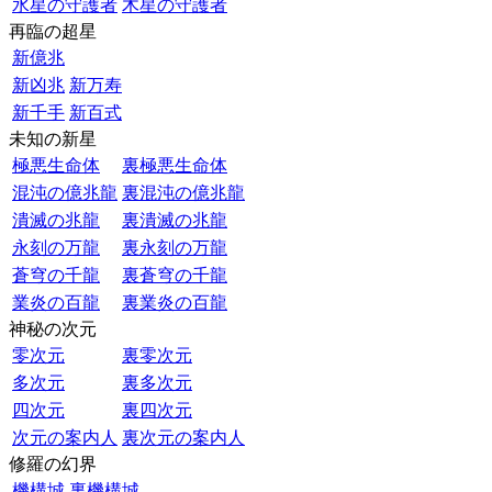
水星の守護者
木星の守護者
再臨の超星
新億兆
新凶兆
新万寿
新千手
新百式
未知の新星
極悪生命体
裏極悪生命体
混沌の億兆龍
裏混沌の億兆龍
潰滅の兆龍
裏潰滅の兆龍
永刻の万龍
裏永刻の万龍
蒼穹の千龍
裏蒼穹の千龍
業炎の百龍
裏業炎の百龍
神秘の次元
零次元
裏零次元
多次元
裏多次元
四次元
裏四次元
次元の案内人
裏次元の案内人
修羅の幻界
機構城
裏機構城