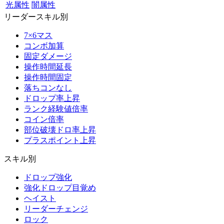
光属性
闇属性
リーダースキル別
7×6マス
コンボ加算
固定ダメージ
操作時間延長
操作時間固定
落ちコンなし
ドロップ率上昇
ランク経験値倍率
コイン倍率
部位破壊ドロ率上昇
プラスポイント上昇
スキル別
ドロップ強化
強化ドロップ目覚め
ヘイスト
リーダーチェンジ
ロック