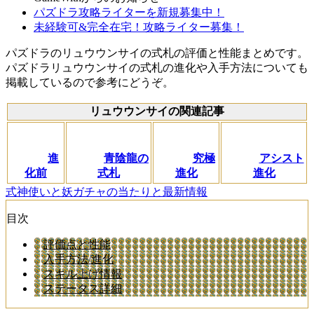
パズドラ攻略ライターを新規募集中！
未経験可&完全在宅！攻略ライター募集！
パズドラのリュウウンサイの式札の評価と性能まとめです。
パズドラリュウウンサイの式札の進化や入手方法についても
掲載しているので参考にどうぞ。
リュウウンサイの関連記事
進
青陰龍の
究極
アシスト
化前
式札
進化
進化
式神使いと妖ガチャの当たりと最新情報
目次
評価点と性能
入手方法/進化
スキル上げ情報
ステータス詳細