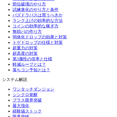
部位破壊のやり方
試練進化のやり方と条件
パズドラパスは買うべきか
ランク上げの効率的な方法
コインの効率的な稼ぎ方
無効パの作り方
弱体化ドロップの効果と対策
トゲドロップの仕様と対策
超重力の対策
超高度の対策
第3属性の倍率と仕様
軽減ループとは？
落ちコン予知とは？
システム解説
ワンタッチダンジョン
シンクロ覚醒
プラス限界突破
最大強化
経験値ストック
限界突破