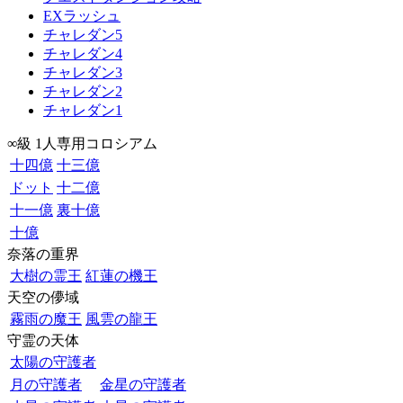
EXラッシュ
チャレダン5
チャレダン4
チャレダン3
チャレダン2
チャレダン1
∞級 1人専用コロシアム
十四億
十三億
ドット
十二億
十一億
裏十億
十億
奈落の重界
大樹の霊王
紅蓮の機王
天空の儚域
霧雨の魔王
風雲の龍王
守霊の天体
太陽の守護者
月の守護者
金星の守護者