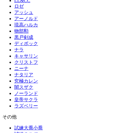
LL&CC
ロゼ
アッシュ
アーノルド
琉高ハルカ
物部勲
黒戸剣成
ディボック
ナラ
キャサリン
クリストフ
ニーナ
ナタリア
究極カレン
闇スザク
ノーランド
皇帝サクラ
ラズベリー
その他
試練大喬小喬