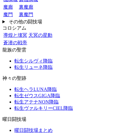
魔廊
裏魔廊
魔門
裏魔門
その他の闘技場
コロシアム
導煌と壊冥
天冥の星動
蒼潜の戦帝
龍族の聖雲
転生シルヴィ降臨
転生リューネ降臨
神々の聖跡
転生ヘラLUNA降臨
転生ゼウスGIGA降臨
転生アテナNON降臨
転生ヴァルキリーCIEL降臨
曜日闘技場
曜日闘技場まとめ