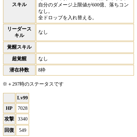
スキル
自分のダメージ上限値が600億、落ちコン
なし。
全ドロップを入れ替える。
リーダース
なし
キル
覚醒スキル
超覚醒
なし
潜在枠数
8枠
※＋297時のステータスです
Lv99
HP
7028
攻撃
3340
回復
549