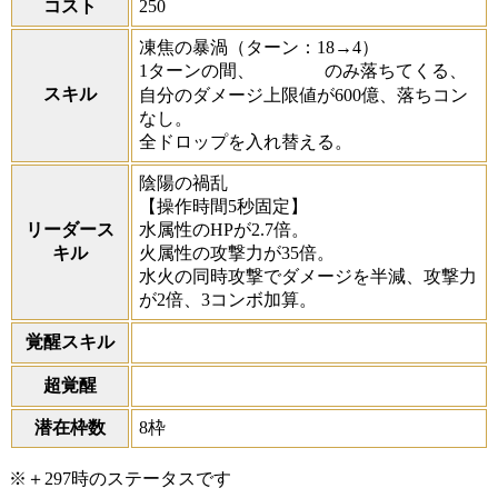
コスト
250
凍焦の暴渦
（ターン：18→4）
1ターンの間、
のみ落ちてくる、
スキル
自分のダメージ上限値が600億、落ちコン
なし。
全ドロップを入れ替える。
陰陽の禍乱
【操作時間5秒固定】
リーダース
水属性のHPが2.7倍。
キル
火属性の攻撃力が35倍。
水火の同時攻撃でダメージを半減、攻撃力
が2倍、3コンボ加算。
覚醒スキル
超覚醒
潜在枠数
8枠
※＋297時のステータスです