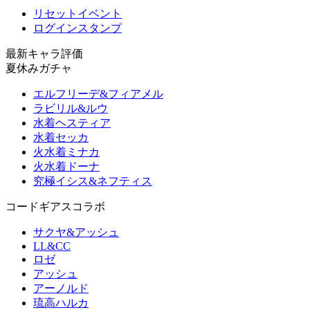
リセットイベント
ログインスタンプ
最新キャラ評価
夏休みガチャ
エルフリーデ&フィアメル
ラビリル&ルウ
水着ヘスティア
水着セッカ
火水着ミナカ
火水着ドーナ
究極イシス&ネフティス
コードギアスコラボ
サクヤ&アッシュ
LL&CC
ロゼ
アッシュ
アーノルド
琉高ハルカ