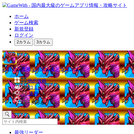
ホーム
ゲーム検索
新規登録
ログイン
2カラム
3カラム
パズドラ攻略｜パズル＆ドラゴンズ
他の攻略
コミュ
速報
掲示板
最強リーダー