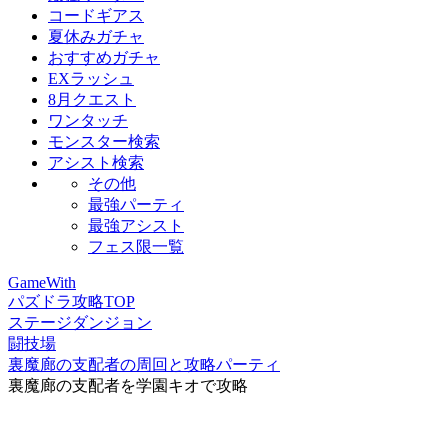
コードギアス
夏休みガチャ
おすすめガチャ
EXラッシュ
8月クエスト
ワンタッチ
モンスター検索
アシスト検索
その他
最強パーティ
最強アシスト
フェス限一覧
GameWith
パズドラ攻略TOP
ステージダンジョン
闘技場
裏魔廊の支配者の周回と攻略パーティ
裏魔廊の支配者を学園キオで攻略