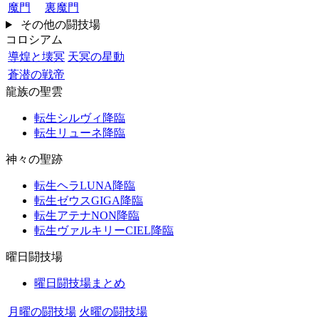
魔門
裏魔門
その他の闘技場
コロシアム
導煌と壊冥
天冥の星動
蒼潜の戦帝
龍族の聖雲
転生シルヴィ降臨
転生リューネ降臨
神々の聖跡
転生ヘラLUNA降臨
転生ゼウスGIGA降臨
転生アテナNON降臨
転生ヴァルキリーCIEL降臨
曜日闘技場
曜日闘技場まとめ
月曜の闘技場
火曜の闘技場