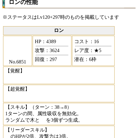
ロンの性能
※ステータスはLv120+297時のものを掲載しています
ロン
HP：4389
コスト：16
攻撃：3624
レア度：★5
回復：297
潜在：6枠
No.6851
【覚醒】
【超覚醒】
【スキル】
（ターン：38→8）
1ターンの間、属性吸収を無効化。
ランダムで木と
を3個ずつ生成。
【リーダースキル】
のHPが2倍、攻撃力は3倍。