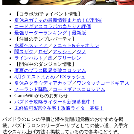
【コラボ/ガチャイベント情報】
夏休みガチャの最新情報まとめ！8/7開催
コードギアスコラボの当たりと評価
最強リーダーランキング｜最新版
【注目のテンプレパーティ】
水着ヘスティア
／
メニット&チャオリン
闇スザク
／
ロゼ
／
アッシュ
／
ジノ
ラインハルト
／
虚
／
フリーレン
【開催中のダンジョン情報】
魔夏のプラス限界突破コロシアム
8月クエストまとめ
／
EXラッシュ
夏休みクラウディアカップ
／
ワンタッチコードギアス
ノーランド降臨
／
コードギアスコロシアム
GameWithからのお知らせ
パズドラ攻略ライターを新規募集中！
未経験可&完全在宅！攻略ライター募集！
パズドラのロンの評価と潜在覚醒/超覚醒のおすすめを掲
載。パズドラロンのリーダー/サブとしての使い道、入手方
法やスキル上げ方法も掲載しているので参考にどうぞ。