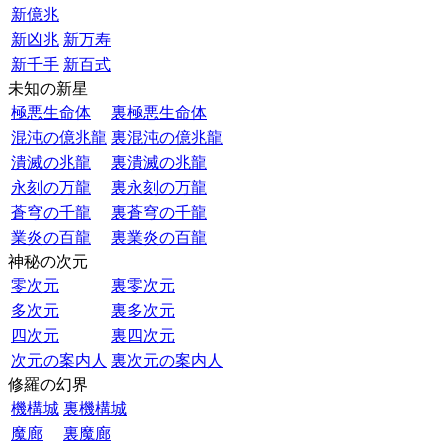
新億兆
新凶兆
新万寿
新千手
新百式
未知の新星
極悪生命体
裏極悪生命体
混沌の億兆龍
裏混沌の億兆龍
潰滅の兆龍
裏潰滅の兆龍
永刻の万龍
裏永刻の万龍
蒼穹の千龍
裏蒼穹の千龍
業炎の百龍
裏業炎の百龍
神秘の次元
零次元
裏零次元
多次元
裏多次元
四次元
裏四次元
次元の案内人
裏次元の案内人
修羅の幻界
機構城
裏機構城
魔廊
裏魔廊