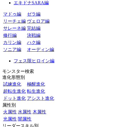
エキドナSARA編
マドゥ編
ゼラ編
リーチェ編
ヴェロア編
サレーネ編
完結編
修行編
決戦編
カリン編
ハク編
ソニア編
オーディン編
フェス限ヒロイン編
モンスター検索
進化形態別
試練進化
極醒進化
超転生進化
転生進化
ドット進化
アシスト進化
属性別
火属性
水属性
木属性
光属性
闇属性
リーダースキル別