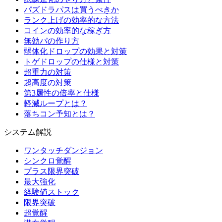
パズドラパスは買うべきか
ランク上げの効率的な方法
コインの効率的な稼ぎ方
無効パの作り方
弱体化ドロップの効果と対策
トゲドロップの仕様と対策
超重力の対策
超高度の対策
第3属性の倍率と仕様
軽減ループとは？
落ちコン予知とは？
システム解説
ワンタッチダンジョン
シンクロ覚醒
プラス限界突破
最大強化
経験値ストック
限界突破
超覚醒