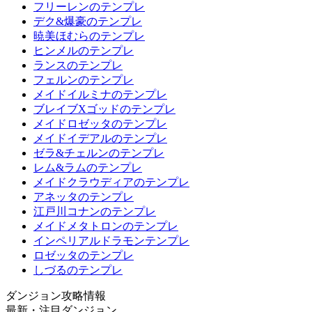
フリーレンのテンプレ
デク&爆豪のテンプレ
暁美ほむらのテンプレ
ヒンメルのテンプレ
ランスのテンプレ
フェルンのテンプレ
メイドイルミナのテンプレ
ブレイブXゴッドのテンプレ
メイドロゼッタのテンプレ
メイドイデアルのテンプレ
ゼラ&チェルンのテンプレ
レム&ラムのテンプレ
メイドクラウディアのテンプレ
アネッタのテンプレ
江戸川コナンのテンプレ
メイドメタトロンのテンプレ
インペリアルドラモンテンプレ
ロゼッタのテンプレ
しづるのテンプレ
ダンジョン攻略情報
最新・注目ダンジョン