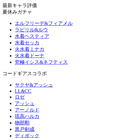
最新キャラ評価
夏休みガチャ
エルフリーデ&フィアメル
ラビリル&ルウ
水着ヘスティア
水着セッカ
火水着ミナカ
火水着ドーナ
究極イシス&ネフティス
コードギアスコラボ
サクヤ&アッシュ
LL&CC
ロゼ
アッシュ
アーノルド
琉高ハルカ
物部勲
黒戸剣成
ディボック