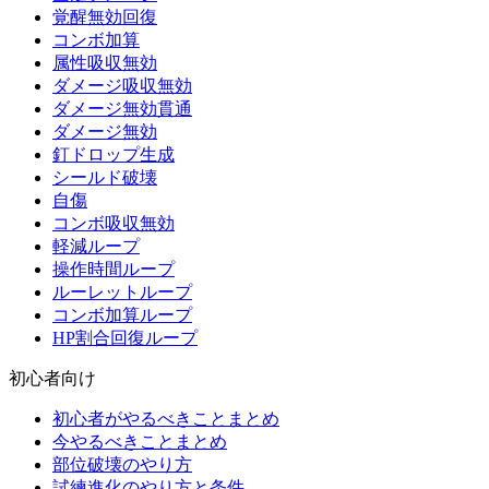
覚醒無効回復
コンボ加算
属性吸収無効
ダメージ吸収無効
ダメージ無効貫通
ダメージ無効
釘ドロップ生成
シールド破壊
自傷
コンボ吸収無効
軽減ループ
操作時間ループ
ルーレットループ
コンボ加算ループ
HP割合回復ループ
初心者向け
初心者がやるべきことまとめ
今やるべきことまとめ
部位破壊のやり方
試練進化のやり方と条件