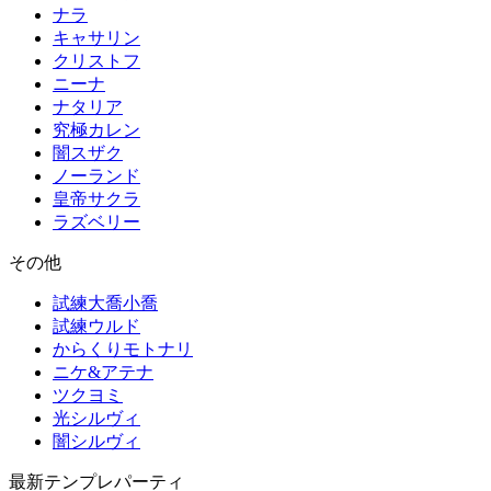
ナラ
キャサリン
クリストフ
ニーナ
ナタリア
究極カレン
闇スザク
ノーランド
皇帝サクラ
ラズベリー
その他
試練大喬小喬
試練ウルド
からくりモトナリ
ニケ&アテナ
ツクヨミ
光シルヴィ
闇シルヴィ
最新テンプレパーティ