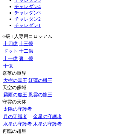
チャレダン5
チャレダン4
チャレダン3
チャレダン2
チャレダン1
∞級 1人専用コロシアム
十四億
十三億
ドット
十二億
十一億
裏十億
十億
奈落の重界
大樹の霊王
紅蓮の機王
天空の儚域
霧雨の魔王
風雲の龍王
守霊の天体
太陽の守護者
月の守護者
金星の守護者
水星の守護者
木星の守護者
再臨の超星