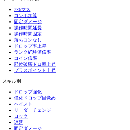
7×6マス
コンボ加算
固定ダメージ
操作時間延長
操作時間固定
落ちコンなし
ドロップ率上昇
ランク経験値倍率
コイン倍率
部位破壊ドロ率上昇
プラスポイント上昇
スキル別
ドロップ強化
強化ドロップ目覚め
ヘイスト
リーダーチェンジ
ロック
遅延
固定ダメージ