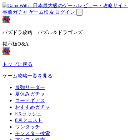
事前ガチャ
ゲーム検索
ログイン
パズドラ攻略｜パズル＆ドラゴンズ
掲示板Q&A
トップに戻る
ゲーム攻略一覧を見る
最強リーダー
夏休みガチャ
コードギアス
おすすめガチャ
EXラッシュ
8月クエスト
ワンタッチ
モンスター検索
アシスト検索