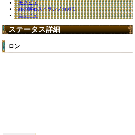
モクピィ
緑の輝石スイランノカガミ
ニジピィ
ステータス詳細
ロン