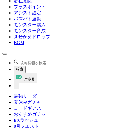
潜在覚醒
プラスポイント
アシスト設定
パズバト連動
モンスター購入
モンスター育成
きせかえドロップ
BGM
検索
ご意見
最強リーダー
夏休みガチャ
コードギアス
おすすめガチャ
EXラッシュ
8月クエスト