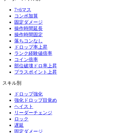
7×6マス
コンボ加算
固定ダメージ
操作時間延長
操作時間固定
落ちコンなし
ドロップ率上昇
ランク経験値倍率
コイン倍率
部位破壊ドロ率上昇
プラスポイント上昇
スキル別
ドロップ強化
強化ドロップ目覚め
ヘイスト
リーダーチェンジ
ロック
遅延
固定ダメージ