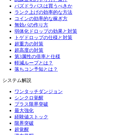
パズドラパスは買うべきか
ランク上げの効率的な方法
コインの効率的な稼ぎ方
無効パの作り方
弱体化ドロップの効果と対策
トゲドロップの仕様と対策
超重力の対策
超高度の対策
第3属性の倍率と仕様
軽減ループとは？
落ちコン予知とは？
システム解説
ワンタッチダンジョン
シンクロ覚醒
プラス限界突破
最大強化
経験値ストック
限界突破
超覚醒