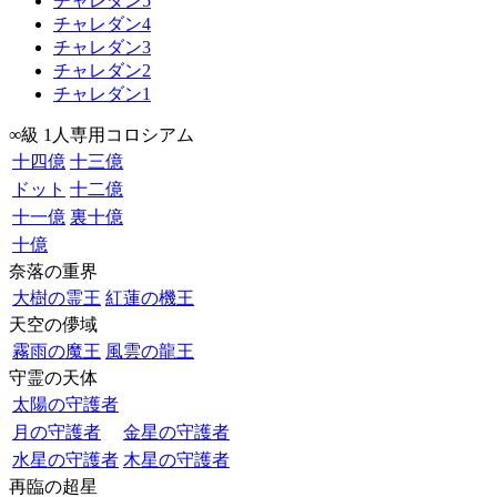
チャレダン5
チャレダン4
チャレダン3
チャレダン2
チャレダン1
∞級 1人専用コロシアム
十四億
十三億
ドット
十二億
十一億
裏十億
十億
奈落の重界
大樹の霊王
紅蓮の機王
天空の儚域
霧雨の魔王
風雲の龍王
守霊の天体
太陽の守護者
月の守護者
金星の守護者
水星の守護者
木星の守護者
再臨の超星