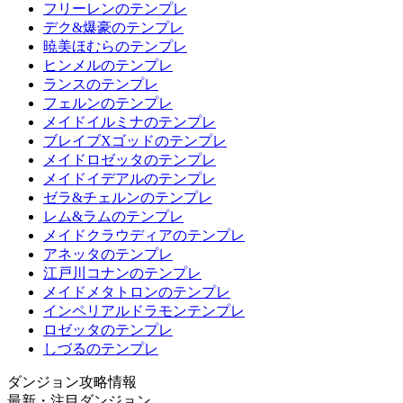
フリーレンのテンプレ
デク&爆豪のテンプレ
暁美ほむらのテンプレ
ヒンメルのテンプレ
ランスのテンプレ
フェルンのテンプレ
メイドイルミナのテンプレ
ブレイブXゴッドのテンプレ
メイドロゼッタのテンプレ
メイドイデアルのテンプレ
ゼラ&チェルンのテンプレ
レム&ラムのテンプレ
メイドクラウディアのテンプレ
アネッタのテンプレ
江戸川コナンのテンプレ
メイドメタトロンのテンプレ
インペリアルドラモンテンプレ
ロゼッタのテンプレ
しづるのテンプレ
ダンジョン攻略情報
最新・注目ダンジョン