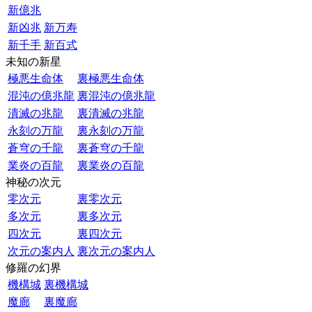
新億兆
新凶兆
新万寿
新千手
新百式
未知の新星
極悪生命体
裏極悪生命体
混沌の億兆龍
裏混沌の億兆龍
潰滅の兆龍
裏潰滅の兆龍
永刻の万龍
裏永刻の万龍
蒼穹の千龍
裏蒼穹の千龍
業炎の百龍
裏業炎の百龍
神秘の次元
零次元
裏零次元
多次元
裏多次元
四次元
裏四次元
次元の案内人
裏次元の案内人
修羅の幻界
機構城
裏機構城
魔廊
裏魔廊