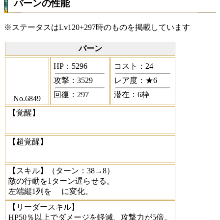
バーンの性能
※ステータスはLv120+297時のものを掲載しています
バーン
HP：5296
コスト：24
攻撃：3529
レア度：★6
回復：297
潜在：6枠
No.6849
【覚醒】
【超覚醒】
【スキル】
（ターン：38→8）
敵の行動を1ターン遅らせる。
左端縦1列を
に変化。
【リーダースキル】
HP50％以上でダメージを軽減、攻撃力が5倍。