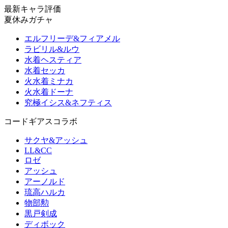
最新キャラ評価
夏休みガチャ
エルフリーデ&フィアメル
ラビリル&ルウ
水着ヘスティア
水着セッカ
火水着ミナカ
火水着ドーナ
究極イシス&ネフティス
コードギアスコラボ
サクヤ&アッシュ
LL&CC
ロゼ
アッシュ
アーノルド
琉高ハルカ
物部勲
黒戸剣成
ディボック