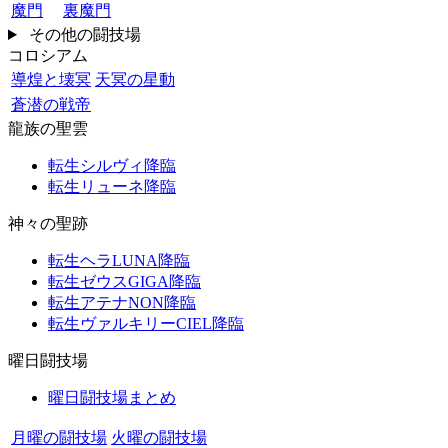
魔門
裏魔門
その他の闘技場
コロシアム
導煌と壊冥
天冥の星動
蒼潜の戦帝
龍族の聖雲
転生シルヴィ降臨
転生リューネ降臨
神々の聖跡
転生ヘラLUNA降臨
転生ゼウスGIGA降臨
転生アテナNON降臨
転生ヴァルキリーCIEL降臨
曜日闘技場
曜日闘技場まとめ
月曜の闘技場
火曜の闘技場