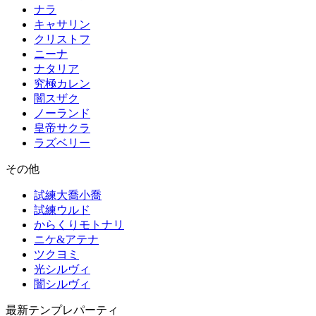
ナラ
キャサリン
クリストフ
ニーナ
ナタリア
究極カレン
闇スザク
ノーランド
皇帝サクラ
ラズベリー
その他
試練大喬小喬
試練ウルド
からくりモトナリ
ニケ&アテナ
ツクヨミ
光シルヴィ
闇シルヴィ
最新テンプレパーティ