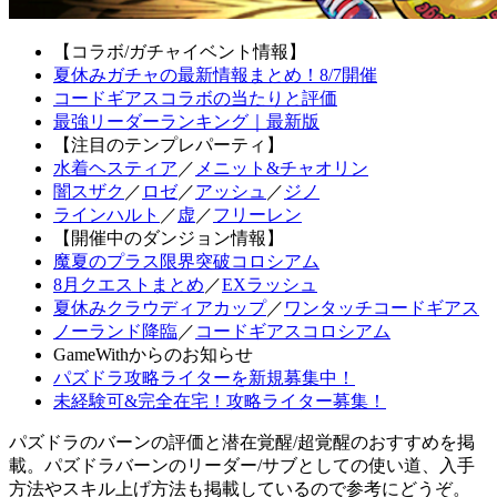
【コラボ/ガチャイベント情報】
夏休みガチャの最新情報まとめ！8/7開催
コードギアスコラボの当たりと評価
最強リーダーランキング｜最新版
【注目のテンプレパーティ】
水着ヘスティア
／
メニット&チャオリン
闇スザク
／
ロゼ
／
アッシュ
／
ジノ
ラインハルト
／
虚
／
フリーレン
【開催中のダンジョン情報】
魔夏のプラス限界突破コロシアム
8月クエストまとめ
／
EXラッシュ
夏休みクラウディアカップ
／
ワンタッチコードギアス
ノーランド降臨
／
コードギアスコロシアム
GameWithからのお知らせ
パズドラ攻略ライターを新規募集中！
未経験可&完全在宅！攻略ライター募集！
パズドラのバーンの評価と潜在覚醒/超覚醒のおすすめを掲
載。パズドラバーンのリーダー/サブとしての使い道、入手
方法やスキル上げ方法も掲載しているので参考にどうぞ。