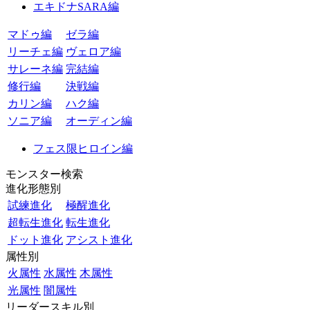
エキドナSARA編
マドゥ編
ゼラ編
リーチェ編
ヴェロア編
サレーネ編
完結編
修行編
決戦編
カリン編
ハク編
ソニア編
オーディン編
フェス限ヒロイン編
モンスター検索
進化形態別
試練進化
極醒進化
超転生進化
転生進化
ドット進化
アシスト進化
属性別
火属性
水属性
木属性
光属性
闇属性
リーダースキル別