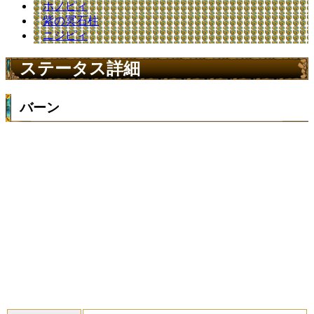
ホノピィ
紫の冥石柱
ニジピィ
ステータス詳細
バーン