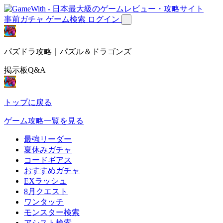
事前ガチャ
ゲーム検索
ログイン
パズドラ攻略｜パズル＆ドラゴンズ
掲示板Q&A
トップに戻る
ゲーム攻略一覧を見る
最強リーダー
夏休みガチャ
コードギアス
おすすめガチャ
EXラッシュ
8月クエスト
ワンタッチ
モンスター検索
アシスト検索