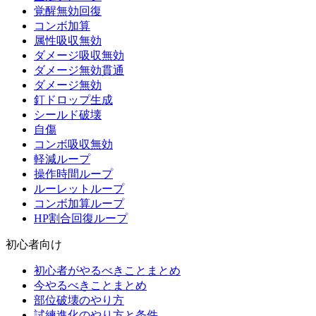
覚醒無効回復
コンボ加算
属性吸収無効
ダメージ吸収無効
ダメージ無効貫通
ダメージ無効
釘ドロップ生成
シールド破壊
自傷
コンボ吸収無効
軽減ループ
操作時間ループ
ルーレットループ
コンボ加算ループ
HP割合回復ループ
初心者向け
初心者がやるべきことまとめ
今やるべきことまとめ
部位破壊のやり方
試練進化のやり方と条件