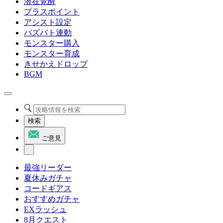
潜在覚醒
プラスポイント
アシスト設定
パズバト連動
モンスター購入
モンスター育成
きせかえドロップ
BGM
検索
ご意見
最強リーダー
夏休みガチャ
コードギアス
おすすめガチャ
EXラッシュ
8月クエスト