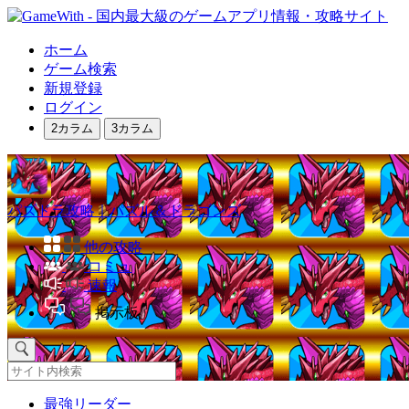
ホーム
ゲーム検索
新規登録
ログイン
2カラム
3カラム
パズドラ攻略｜パズル＆ドラゴンズ
他の攻略
コミュ
速報
掲示板
最強リーダー