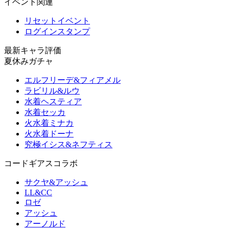
イベント関連
リセットイベント
ログインスタンプ
最新キャラ評価
夏休みガチャ
エルフリーデ&フィアメル
ラビリル&ルウ
水着ヘスティア
水着セッカ
火水着ミナカ
火水着ドーナ
究極イシス&ネフティス
コードギアスコラボ
サクヤ&アッシュ
LL&CC
ロゼ
アッシュ
アーノルド