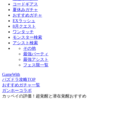
コードギアス
夏休みガチャ
おすすめガチャ
EXラッシュ
8月クエスト
ワンタッチ
モンスター検索
アシスト検索
その他
最強パーティ
最強アシスト
フェス限一覧
GameWith
パズドラ攻略TOP
おすすめガチャ一覧
ガンホーコラボ
カッペイの評価！超覚醒と潜在覚醒おすすめ