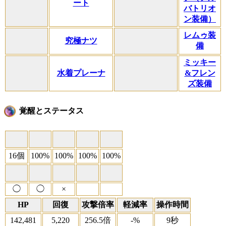
ート
バトリオ
ン装備）
レムゥ装
究極ナツ
備
ミッキー
水着プレーナ
&フレン
ズ装備
覚醒とステータス
16個
100%
100%
100%
100%
◯
◯
×
HP
回復
攻撃倍率
軽減率
操作時間
142,481
5,220
256.5倍
-%
9秒