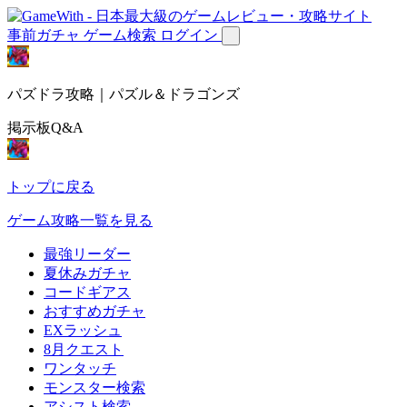
事前ガチャ
ゲーム検索
ログイン
パズドラ攻略｜パズル＆ドラゴンズ
掲示板Q&A
トップに戻る
ゲーム攻略一覧を見る
最強リーダー
夏休みガチャ
コードギアス
おすすめガチャ
EXラッシュ
8月クエスト
ワンタッチ
モンスター検索
アシスト検索