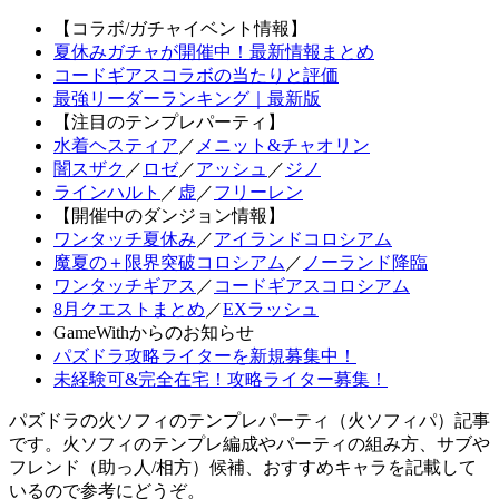
【コラボ/ガチャイベント情報】
夏休みガチャが開催中！最新情報まとめ
コードギアスコラボの当たりと評価
最強リーダーランキング｜最新版
【注目のテンプレパーティ】
水着ヘスティア
／
メニット&チャオリン
闇スザク
／
ロゼ
／
アッシュ
／
ジノ
ラインハルト
／
虚
／
フリーレン
【開催中のダンジョン情報】
ワンタッチ夏休み
／
アイランドコロシアム
魔夏の＋限界突破コロシアム
／
ノーランド降臨
ワンタッチギアス
／
コードギアスコロシアム
8月クエストまとめ
／
EXラッシュ
GameWithからのお知らせ
パズドラ攻略ライターを新規募集中！
未経験可&完全在宅！攻略ライター募集！
パズドラの火ソフィのテンプレパーティ（火ソフィパ）記事
です。火ソフィのテンプレ編成やパーティの組み方、サブや
フレンド（助っ人/相方）候補、おすすめキャラを記載して
いるので参考にどうぞ。