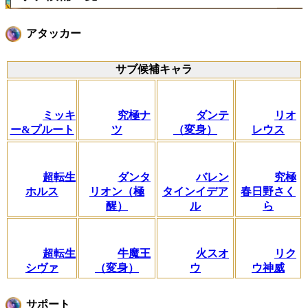
アタッカー
サブ候補キャラ
ミッキ
究極ナ
ダンテ
リオ
ー&プルート
ツ
（変身）
レウス
超転生
ダンタ
バレン
究極
ホルス
リオン（極
タインイデア
春日野さく
醒）
ル
ら
超転生
牛魔王
火スオ
リク
シヴァ
（変身）
ウ
ウ神威
サポート