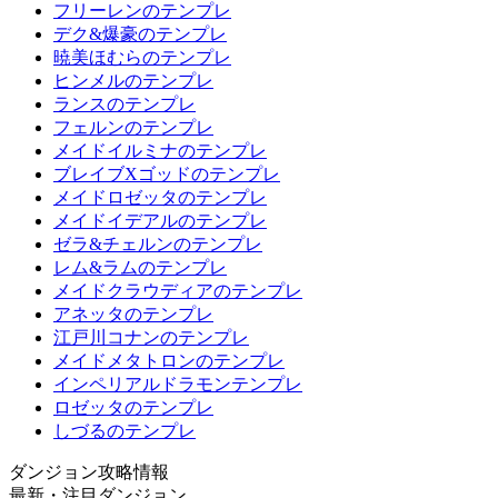
フリーレンのテンプレ
デク&爆豪のテンプレ
暁美ほむらのテンプレ
ヒンメルのテンプレ
ランスのテンプレ
フェルンのテンプレ
メイドイルミナのテンプレ
ブレイブXゴッドのテンプレ
メイドロゼッタのテンプレ
メイドイデアルのテンプレ
ゼラ&チェルンのテンプレ
レム&ラムのテンプレ
メイドクラウディアのテンプレ
アネッタのテンプレ
江戸川コナンのテンプレ
メイドメタトロンのテンプレ
インペリアルドラモンテンプレ
ロゼッタのテンプレ
しづるのテンプレ
ダンジョン攻略情報
最新・注目ダンジョン