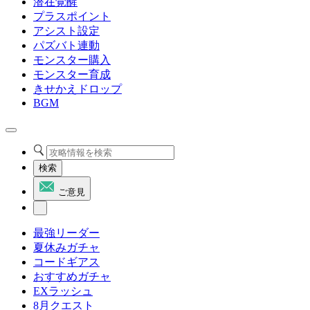
潜在覚醒
プラスポイント
アシスト設定
パズバト連動
モンスター購入
モンスター育成
きせかえドロップ
BGM
検索
ご意見
最強リーダー
夏休みガチャ
コードギアス
おすすめガチャ
EXラッシュ
8月クエスト