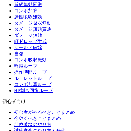
覚醒無効回復
コンボ加算
属性吸収無効
ダメージ吸収無効
ダメージ無効貫通
ダメージ無効
釘ドロップ生成
シールド破壊
自傷
コンボ吸収無効
軽減ループ
操作時間ループ
ルーレットループ
コンボ加算ループ
HP割合回復ループ
初心者向け
初心者がやるべきことまとめ
今やるべきことまとめ
部位破壊のやり方
試練進化のやり方と条件