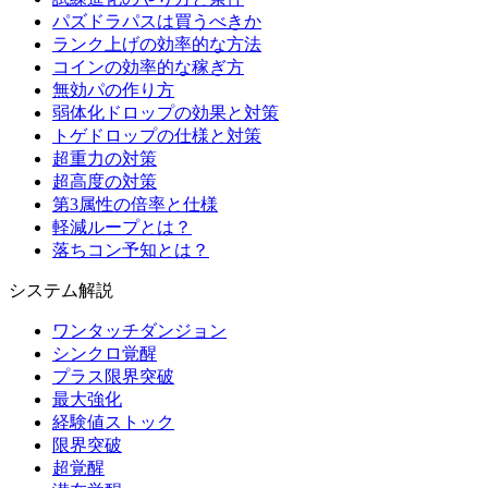
パズドラパスは買うべきか
ランク上げの効率的な方法
コインの効率的な稼ぎ方
無効パの作り方
弱体化ドロップの効果と対策
トゲドロップの仕様と対策
超重力の対策
超高度の対策
第3属性の倍率と仕様
軽減ループとは？
落ちコン予知とは？
システム解説
ワンタッチダンジョン
シンクロ覚醒
プラス限界突破
最大強化
経験値ストック
限界突破
超覚醒