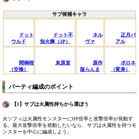
サブ候補キャラ
ドット
ドット不
ネル
正月バ
ウルド
知火舞（2P）
ヴァ
アル
間桐桜
灰原哀
原作
ポロネ
（交換）
版らんま
（変身）
パーティ編成のポイント
【1】サブは火属性持ちから選ぼう
火ソフィは火属性モンスターにHP倍率と攻撃倍率が発動す
る。最大攻撃倍率を発動したいなら、サブは火属性を持つモ
ンスターを中心に編成しよう。