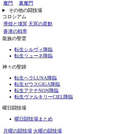
魔門
裏魔門
その他の闘技場
コロシアム
導煌と壊冥
天冥の星動
蒼潜の戦帝
龍族の聖雲
転生シルヴィ降臨
転生リューネ降臨
神々の聖跡
転生ヘラLUNA降臨
転生ゼウスGIGA降臨
転生アテナNON降臨
転生ヴァルキリーCIEL降臨
曜日闘技場
曜日闘技場まとめ
月曜の闘技場
火曜の闘技場