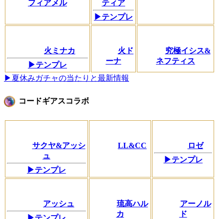
フィアメル
ティア
▶テンプレ
火ミナカ
火ド
究極イシス&
ーナ
ネフティス
▶テンプレ
▶夏休みガチャの当たりと最新情報
コードギアスコラボ
サクヤ&アッシ
LL&CC
ロゼ
ュ
▶テンプレ
▶テンプレ
アッシュ
琉高ハル
アーノル
カ
ド
▶テンプレ