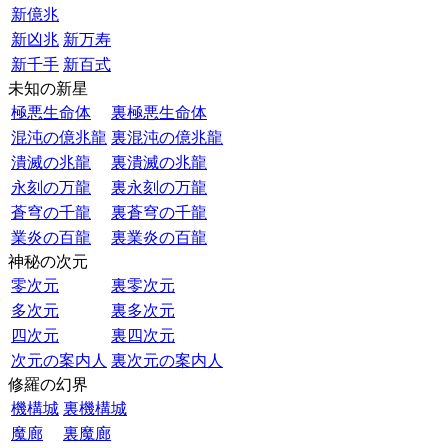
新億兆
新凶兆
新万寿
新千手
新百式
未知の新星
極悪生命体
裏極悪生命体
混沌の億兆龍
裏混沌の億兆龍
潰滅の兆龍
裏潰滅の兆龍
永刻の万龍
裏永刻の万龍
蒼穹の千龍
裏蒼穹の千龍
業炎の百龍
裏業炎の百龍
神秘の次元
零次元
裏零次元
多次元
裏多次元
四次元
裏四次元
次元の案内人
裏次元の案内人
修羅の幻界
機構城
裏機構城
魔廊
裏魔廊