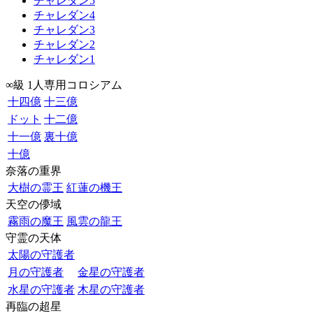
チャレダン5
チャレダン4
チャレダン3
チャレダン2
チャレダン1
∞級 1人専用コロシアム
十四億
十三億
ドット
十二億
十一億
裏十億
十億
奈落の重界
大樹の霊王
紅蓮の機王
天空の儚域
霧雨の魔王
風雲の龍王
守霊の天体
太陽の守護者
月の守護者
金星の守護者
水星の守護者
木星の守護者
再臨の超星