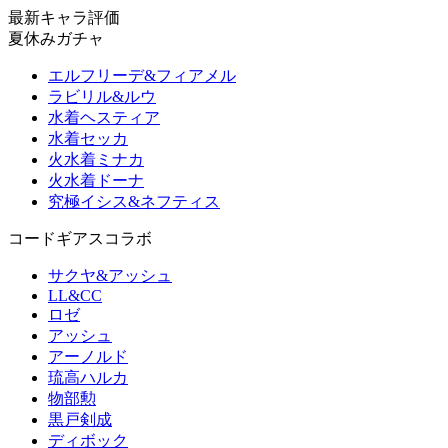
最新キャラ評価
夏休みガチャ
エルフリーデ&フィアメル
ラビリル&ルウ
水着ヘスティア
水着セッカ
火水着ミナカ
火水着ドーナ
究極イシス&ネフティス
コードギアスコラボ
サクヤ&アッシュ
LL&CC
ロゼ
アッシュ
アーノルド
琉高ハルカ
物部勲
黒戸剣成
ディボック