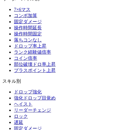
7×6マス
コンボ加算
固定ダメージ
操作時間延長
操作時間固定
落ちコンなし
ドロップ率上昇
ランク経験値倍率
コイン倍率
部位破壊ドロ率上昇
プラスポイント上昇
スキル別
ドロップ強化
強化ドロップ目覚め
ヘイスト
リーダーチェンジ
ロック
遅延
固定ダメージ