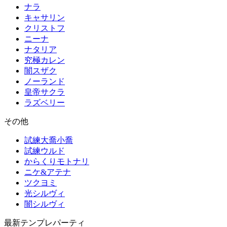
ナラ
キャサリン
クリストフ
ニーナ
ナタリア
究極カレン
闇スザク
ノーランド
皇帝サクラ
ラズベリー
その他
試練大喬小喬
試練ウルド
からくりモトナリ
ニケ&アテナ
ツクヨミ
光シルヴィ
闇シルヴィ
最新テンプレパーティ