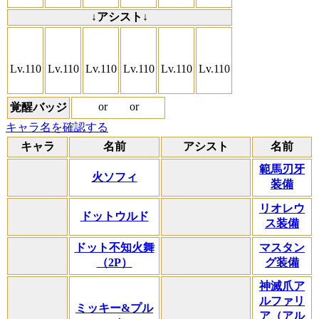
↓アシスト↓
Lv.110
Lv.110
Lv.110
Lv.110
Lv.110
Lv.110
or
or
覚醒バッジ
キャラ名を確認する
キャラ
名前
アシスト
名前
範馬刃牙
火ソフィ
装備
リオレウ
ドットウルド
ス装備
ドット不知火舞
マスタン
（2P）
グ装備
神滅爪ア
ルファリ
ミッキー&プル
ア（アル