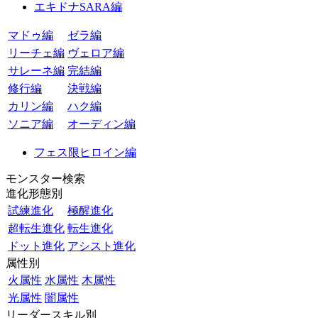
エキドナSARA編
マドゥ編
ゼラ編
リーチェ編
ヴェロア編
サレーネ編
完結編
修行編
決戦編
カリン編
ハク編
ソニア編
オーディン編
フェス限ヒロイン編
モンスター検索
進化形態別
試練進化
極醒進化
超転生進化
転生進化
ドット進化
アシスト進化
属性別
火属性
水属性
木属性
光属性
闇属性
リーダースキル別