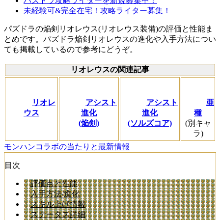
パズドラ攻略ライターを新規募集中！
未経験可&完全在宅！攻略ライター募集！
パズドラの焔剣リオレウス(リオレウス装備)の評価と性能ま
とめです。パズドラ焔剣リオレウスの進化や入手方法につい
ても掲載しているので参考にどうぞ。
リオレウスの関連記事
リオレ
アシスト
アシスト
亜
ウス
進化
進化
種
(焔剣)
(ソルズコア)
(別キャ
ラ)
モンハンコラボの当たりと最新情報
目次
評価点と性能
入手方法/進化
スキル上げ情報
ステータス詳細