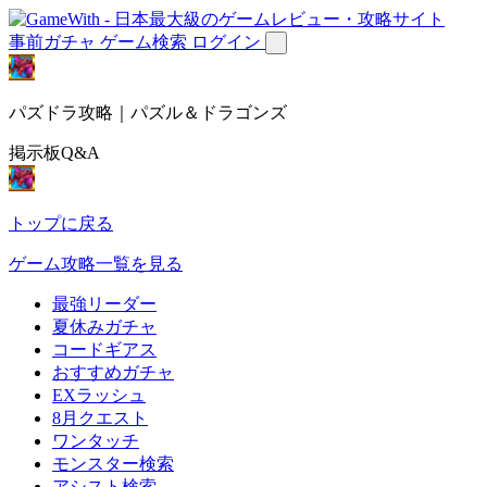
事前ガチャ
ゲーム検索
ログイン
パズドラ攻略｜パズル＆ドラゴンズ
掲示板Q&A
トップに戻る
ゲーム攻略一覧を見る
最強リーダー
夏休みガチャ
コードギアス
おすすめガチャ
EXラッシュ
8月クエスト
ワンタッチ
モンスター検索
アシスト検索