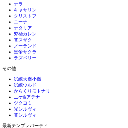
ナラ
キャサリン
クリストフ
ニーナ
ナタリア
究極カレン
闇スザク
ノーランド
皇帝サクラ
ラズベリー
その他
試練大喬小喬
試練ウルド
からくりモトナリ
ニケ&アテナ
ツクヨミ
光シルヴィ
闇シルヴィ
最新テンプレパーティ