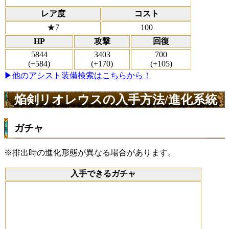
レア度
コスト
★7
100
HP
攻撃
回復
5844
3403
700
(+584)
(+170)
(+105)
▶他のアシスト装備検索はこちらから！
焔剣リオレウスの入手方法/進化系統
ガチャ
※排出時の進化形態が異なる場合があります。
入手できるガチャ