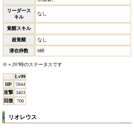
リーダース
なし
キル
覚醒スキル
超覚醒
なし
潜在枠数
8枠
※＋297時のステータスです
Lv99
HP
5844
攻撃
3403
回復
700
リオレウス