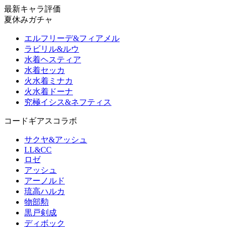
最新キャラ評価
夏休みガチャ
エルフリーデ&フィアメル
ラビリル&ルウ
水着ヘスティア
水着セッカ
火水着ミナカ
火水着ドーナ
究極イシス&ネフティス
コードギアスコラボ
サクヤ&アッシュ
LL&CC
ロゼ
アッシュ
アーノルド
琉高ハルカ
物部勲
黒戸剣成
ディボック