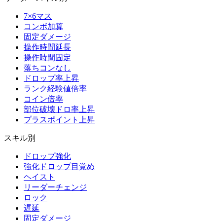
7×6マス
コンボ加算
固定ダメージ
操作時間延長
操作時間固定
落ちコンなし
ドロップ率上昇
ランク経験値倍率
コイン倍率
部位破壊ドロ率上昇
プラスポイント上昇
スキル別
ドロップ強化
強化ドロップ目覚め
ヘイスト
リーダーチェンジ
ロック
遅延
固定ダメージ