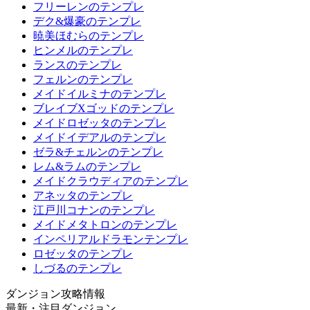
フリーレンのテンプレ
デク&爆豪のテンプレ
暁美ほむらのテンプレ
ヒンメルのテンプレ
ランスのテンプレ
フェルンのテンプレ
メイドイルミナのテンプレ
ブレイブXゴッドのテンプレ
メイドロゼッタのテンプレ
メイドイデアルのテンプレ
ゼラ&チェルンのテンプレ
レム&ラムのテンプレ
メイドクラウディアのテンプレ
アネッタのテンプレ
江戸川コナンのテンプレ
メイドメタトロンのテンプレ
インペリアルドラモンテンプレ
ロゼッタのテンプレ
しづるのテンプレ
ダンジョン攻略情報
最新・注目ダンジョン