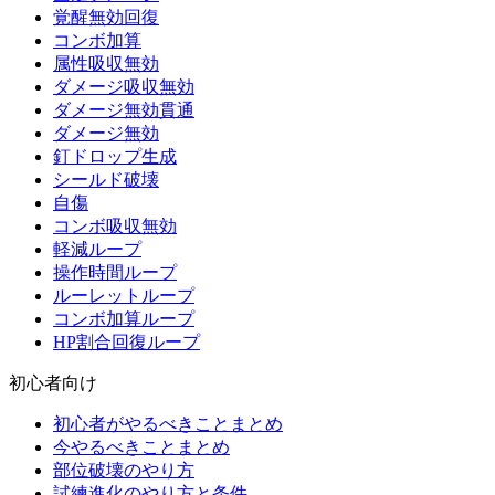
覚醒無効回復
コンボ加算
属性吸収無効
ダメージ吸収無効
ダメージ無効貫通
ダメージ無効
釘ドロップ生成
シールド破壊
自傷
コンボ吸収無効
軽減ループ
操作時間ループ
ルーレットループ
コンボ加算ループ
HP割合回復ループ
初心者向け
初心者がやるべきことまとめ
今やるべきことまとめ
部位破壊のやり方
試練進化のやり方と条件