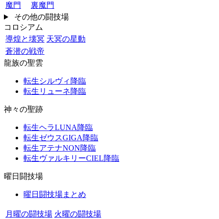
魔門
裏魔門
その他の闘技場
コロシアム
導煌と壊冥
天冥の星動
蒼潜の戦帝
龍族の聖雲
転生シルヴィ降臨
転生リューネ降臨
神々の聖跡
転生ヘラLUNA降臨
転生ゼウスGIGA降臨
転生アテナNON降臨
転生ヴァルキリーCIEL降臨
曜日闘技場
曜日闘技場まとめ
月曜の闘技場
火曜の闘技場