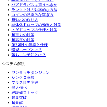
パズドラパスは買うべきか
ランク上げの効率的な方法
コインの効率的な稼ぎ方
無効パの作り方
弱体化ドロップの効果と対策
トゲドロップの仕様と対策
超重力の対策
超高度の対策
第3属性の倍率と仕様
軽減ループとは？
落ちコン予知とは？
システム解説
ワンタッチダンジョン
シンクロ覚醒
プラス限界突破
最大強化
経験値ストック
限界突破
超覚醒