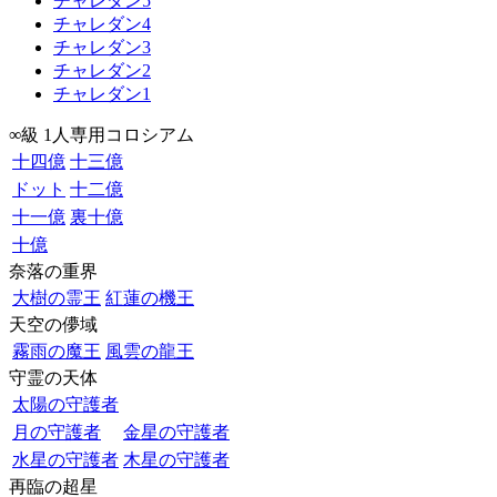
チャレダン5
チャレダン4
チャレダン3
チャレダン2
チャレダン1
∞級 1人専用コロシアム
十四億
十三億
ドット
十二億
十一億
裏十億
十億
奈落の重界
大樹の霊王
紅蓮の機王
天空の儚域
霧雨の魔王
風雲の龍王
守霊の天体
太陽の守護者
月の守護者
金星の守護者
水星の守護者
木星の守護者
再臨の超星