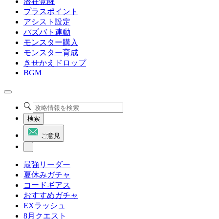
潜在覚醒
プラスポイント
アシスト設定
パズバト連動
モンスター購入
モンスター育成
きせかえドロップ
BGM
検索
ご意見
最強リーダー
夏休みガチャ
コードギアス
おすすめガチャ
EXラッシュ
8月クエスト