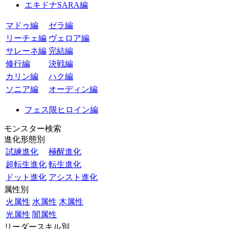
エキドナSARA編
マドゥ編
ゼラ編
リーチェ編
ヴェロア編
サレーネ編
完結編
修行編
決戦編
カリン編
ハク編
ソニア編
オーディン編
フェス限ヒロイン編
モンスター検索
進化形態別
試練進化
極醒進化
超転生進化
転生進化
ドット進化
アシスト進化
属性別
火属性
水属性
木属性
光属性
闇属性
リーダースキル別