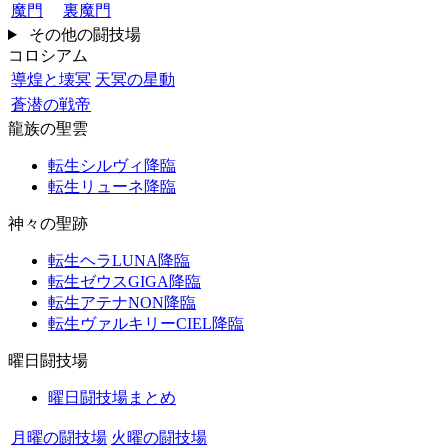
魔門
裏魔門
その他の闘技場
コロシアム
導煌と壊冥
天冥の星動
蒼潜の戦帝
龍族の聖雲
転生シルヴィ降臨
転生リューネ降臨
神々の聖跡
転生ヘラLUNA降臨
転生ゼウスGIGA降臨
転生アテナNON降臨
転生ヴァルキリーCIEL降臨
曜日闘技場
曜日闘技場まとめ
月曜の闘技場
火曜の闘技場