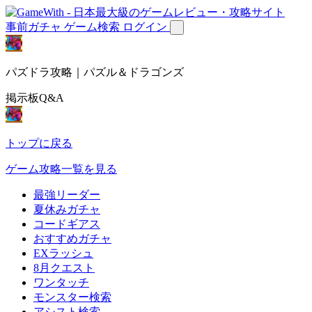
事前ガチャ
ゲーム検索
ログイン
パズドラ攻略｜パズル＆ドラゴンズ
掲示板Q&A
トップに戻る
ゲーム攻略一覧を見る
最強リーダー
夏休みガチャ
コードギアス
おすすめガチャ
EXラッシュ
8月クエスト
ワンタッチ
モンスター検索
アシスト検索