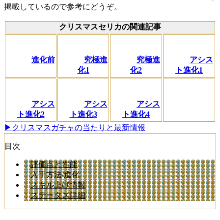
掲載しているので参考にどうぞ。
クリスマスセリカの関連記事
進化前
究極進
究極進
アシス
化1
化2
ト進化1
アシス
アシス
アシス
ト進化2
ト進化3
ト進化4
▶クリスマスガチャの当たりと最新情報
目次
評価点と性能
入手方法/進化
スキル上げ情報
ステータス詳細