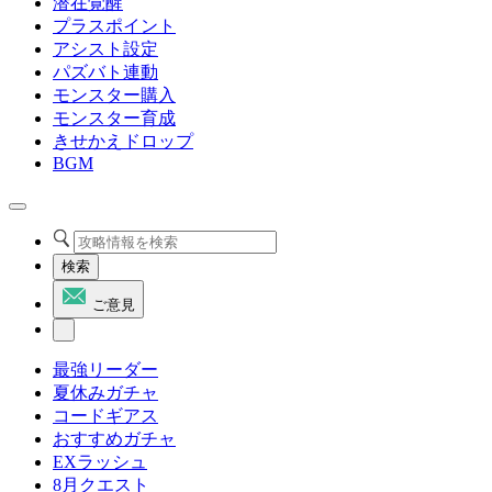
潜在覚醒
プラスポイント
アシスト設定
パズバト連動
モンスター購入
モンスター育成
きせかえドロップ
BGM
検索
ご意見
最強リーダー
夏休みガチャ
コードギアス
おすすめガチャ
EXラッシュ
8月クエスト