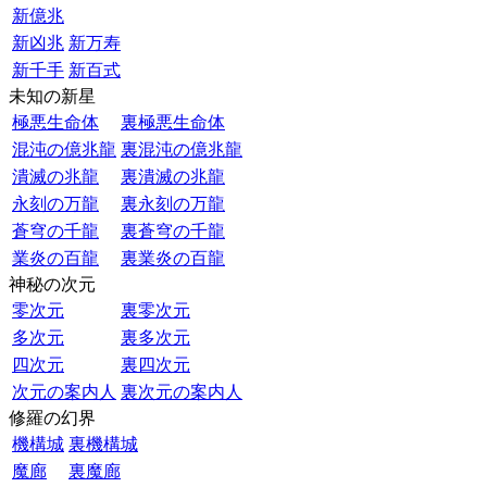
新億兆
新凶兆
新万寿
新千手
新百式
未知の新星
極悪生命体
裏極悪生命体
混沌の億兆龍
裏混沌の億兆龍
潰滅の兆龍
裏潰滅の兆龍
永刻の万龍
裏永刻の万龍
蒼穹の千龍
裏蒼穹の千龍
業炎の百龍
裏業炎の百龍
神秘の次元
零次元
裏零次元
多次元
裏多次元
四次元
裏四次元
次元の案内人
裏次元の案内人
修羅の幻界
機構城
裏機構城
魔廊
裏魔廊