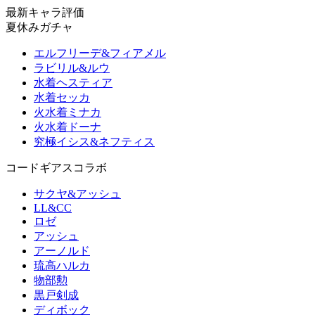
最新キャラ評価
夏休みガチャ
エルフリーデ&フィアメル
ラビリル&ルウ
水着ヘスティア
水着セッカ
火水着ミナカ
火水着ドーナ
究極イシス&ネフティス
コードギアスコラボ
サクヤ&アッシュ
LL&CC
ロゼ
アッシュ
アーノルド
琉高ハルカ
物部勲
黒戸剣成
ディボック