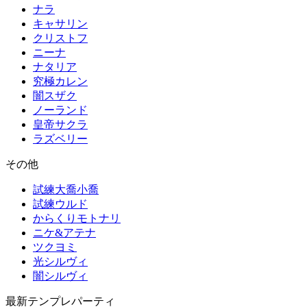
ナラ
キャサリン
クリストフ
ニーナ
ナタリア
究極カレン
闇スザク
ノーランド
皇帝サクラ
ラズベリー
その他
試練大喬小喬
試練ウルド
からくりモトナリ
ニケ&アテナ
ツクヨミ
光シルヴィ
闇シルヴィ
最新テンプレパーティ