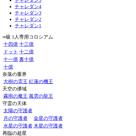
チャレダン5
チャレダン4
チャレダン3
チャレダン2
チャレダン1
∞級 1人専用コロシアム
十四億
十三億
ドット
十二億
十一億
裏十億
十億
奈落の重界
大樹の霊王
紅蓮の機王
天空の儚域
霧雨の魔王
風雲の龍王
守霊の天体
太陽の守護者
月の守護者
金星の守護者
水星の守護者
木星の守護者
再臨の超星