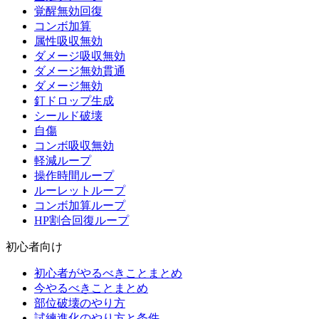
覚醒無効回復
コンボ加算
属性吸収無効
ダメージ吸収無効
ダメージ無効貫通
ダメージ無効
釘ドロップ生成
シールド破壊
自傷
コンボ吸収無効
軽減ループ
操作時間ループ
ルーレットループ
コンボ加算ループ
HP割合回復ループ
初心者向け
初心者がやるべきことまとめ
今やるべきことまとめ
部位破壊のやり方
試練進化のやり方と条件