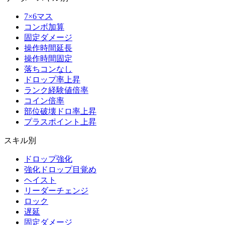
7×6マス
コンボ加算
固定ダメージ
操作時間延長
操作時間固定
落ちコンなし
ドロップ率上昇
ランク経験値倍率
コイン倍率
部位破壊ドロ率上昇
プラスポイント上昇
スキル別
ドロップ強化
強化ドロップ目覚め
ヘイスト
リーダーチェンジ
ロック
遅延
固定ダメージ