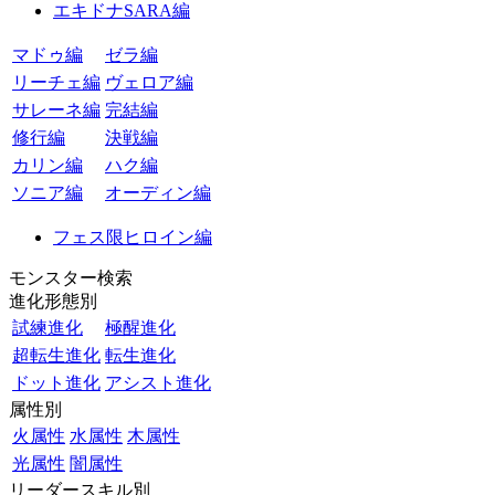
エキドナSARA編
マドゥ編
ゼラ編
リーチェ編
ヴェロア編
サレーネ編
完結編
修行編
決戦編
カリン編
ハク編
ソニア編
オーディン編
フェス限ヒロイン編
モンスター検索
進化形態別
試練進化
極醒進化
超転生進化
転生進化
ドット進化
アシスト進化
属性別
火属性
水属性
木属性
光属性
闇属性
リーダースキル別