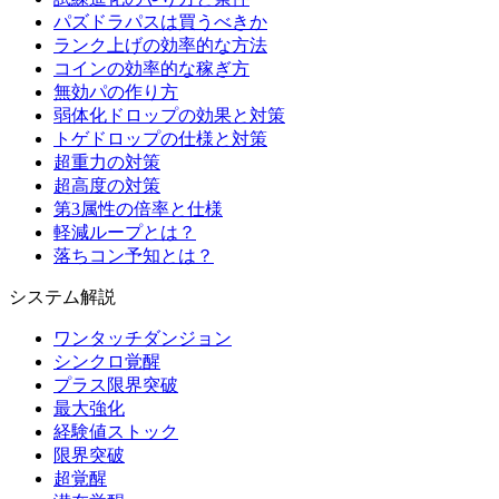
パズドラパスは買うべきか
ランク上げの効率的な方法
コインの効率的な稼ぎ方
無効パの作り方
弱体化ドロップの効果と対策
トゲドロップの仕様と対策
超重力の対策
超高度の対策
第3属性の倍率と仕様
軽減ループとは？
落ちコン予知とは？
システム解説
ワンタッチダンジョン
シンクロ覚醒
プラス限界突破
最大強化
経験値ストック
限界突破
超覚醒