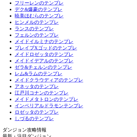
フリーレンのテンプレ
デク&爆豪のテンプレ
暁美ほむらのテンプレ
ヒンメルのテンプレ
ランスのテンプレ
フェルンのテンプレ
メイドイルミナのテンプレ
ブレイブXゴッドのテンプレ
メイドロゼッタのテンプレ
メイドイデアルのテンプレ
ゼラ&チェルンのテンプレ
レム&ラムのテンプレ
メイドクラウディアのテンプレ
アネッタのテンプレ
江戸川コナンのテンプレ
メイドメタトロンのテンプレ
インペリアルドラモンテンプレ
ロゼッタのテンプレ
しづるのテンプレ
ダンジョン攻略情報
最新・注目ダンジョン