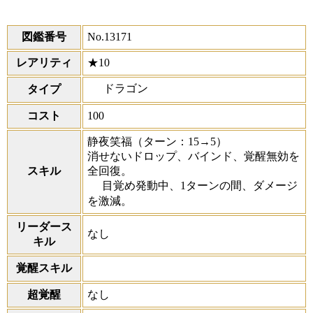
図鑑番号
No.13171
レアリティ
★10
ドラゴン
タイプ
コスト
100
静夜笑福
（ターン：15→5）
消せないドロップ、バインド、覚醒無効を
スキル
全回復。
目覚め発動中、1ターンの間、ダメージ
を激減。
リーダース
なし
キル
覚醒スキル
超覚醒
なし