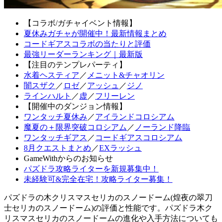
【コラボ/ガチャイベント情報】
夏休みガチャが開催中！最新情報まとめ
コードギアスコラボの当たりと評価
最強リーダーランキング｜最新版
【注目のテンプレパーティ】
水着ヘスティア
／
メニット&チャオリン
闇スザク
／
ロゼ
／
アッシュ
／
ジノ
ラインハルト
／
虚
／
フリーレン
【開催中のダンジョン情報】
ワンタッチ夏休み
／
アイランドコロシアム
魔夏の＋限界突破コロシアム
／
ノーランド降臨
ワンタッチギアス
／
コードギアスコロシアム
8月クエストまとめ
／
EXラッシュ
GameWithからのお知らせ
パズドラ攻略ライターを新規募集中！
未経験可&完全在宅！攻略ライター募集！
パズドラの木クリスマスセリカのスノードーム(煌夜の翠刀
士セリカのスノードーム)の評価と性能です。パズドラ木ク
リスマスセリカのスノードームの進化や入手方法についても