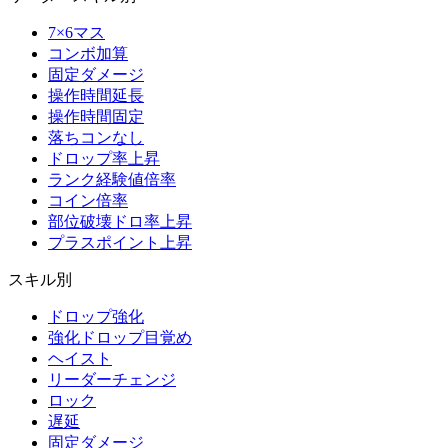
7×6マス
コンボ加算
固定ダメージ
操作時間延長
操作時間固定
落ちコンなし
ドロップ率上昇
ランク経験値倍率
コイン倍率
部位破壊ドロ率上昇
プラスポイント上昇
スキル別
ドロップ強化
強化ドロップ目覚め
ヘイスト
リーダーチェンジ
ロック
遅延
固定ダメージ