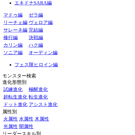
エキドナSARA編
マドゥ編
ゼラ編
リーチェ編
ヴェロア編
サレーネ編
完結編
修行編
決戦編
カリン編
ハク編
ソニア編
オーディン編
フェス限ヒロイン編
モンスター検索
進化形態別
試練進化
極醒進化
超転生進化
転生進化
ドット進化
アシスト進化
属性別
火属性
水属性
木属性
光属性
闇属性
リーダースキル別