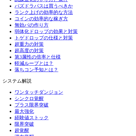
パズドラパスは買うべきか
ランク上げの効率的な方法
コインの効率的な稼ぎ方
無効パの作り方
弱体化ドロップの効果と対策
トゲドロップの仕様と対策
超重力の対策
超高度の対策
第3属性の倍率と仕様
軽減ループとは？
落ちコン予知とは？
システム解説
ワンタッチダンジョン
シンクロ覚醒
プラス限界突破
最大強化
経験値ストック
限界突破
超覚醒