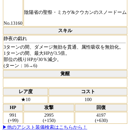
陰陽省の聖祭・ミカゲ&クウカンのスノードーム
No.13160
スキル
静夜の戯れ
3ターンの間、ダメージ無効を貫通、属性吸収を無効化。
1ターンの間、最大HPが3.5倍。
部位の残りHPが30％減少。
(ターン：16→6)
覚醒
レア度
コスト
★10
100
HP
攻撃
回復
991
2995
4197
(+99)
(+150)
(+630)
▶他のアシスト装備検索はこちらから！