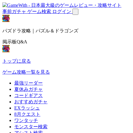
事前ガチャ
ゲーム検索
ログイン
パズドラ攻略｜パズル＆ドラゴンズ
掲示板Q&A
トップに戻る
ゲーム攻略一覧を見る
最強リーダー
夏休みガチャ
コードギアス
おすすめガチャ
EXラッシュ
8月クエスト
ワンタッチ
モンスター検索
アシスト検索