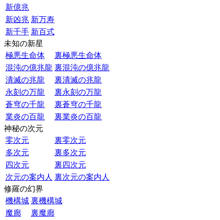
新億兆
新凶兆
新万寿
新千手
新百式
未知の新星
極悪生命体
裏極悪生命体
混沌の億兆龍
裏混沌の億兆龍
潰滅の兆龍
裏潰滅の兆龍
永刻の万龍
裏永刻の万龍
蒼穹の千龍
裏蒼穹の千龍
業炎の百龍
裏業炎の百龍
神秘の次元
零次元
裏零次元
多次元
裏多次元
四次元
裏四次元
次元の案内人
裏次元の案内人
修羅の幻界
機構城
裏機構城
魔廊
裏魔廊