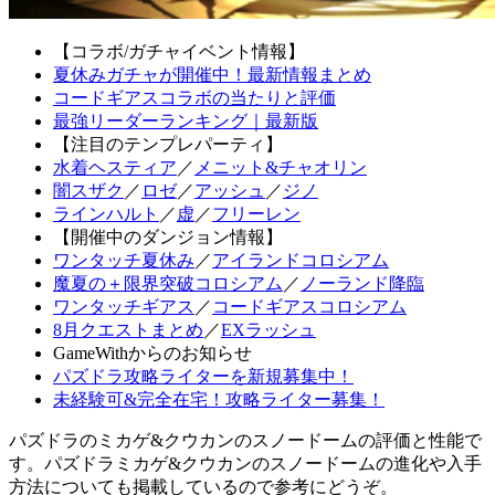
【コラボ/ガチャイベント情報】
夏休みガチャが開催中！最新情報まとめ
コードギアスコラボの当たりと評価
最強リーダーランキング｜最新版
【注目のテンプレパーティ】
水着ヘスティア
／
メニット&チャオリン
闇スザク
／
ロゼ
／
アッシュ
／
ジノ
ラインハルト
／
虚
／
フリーレン
【開催中のダンジョン情報】
ワンタッチ夏休み
／
アイランドコロシアム
魔夏の＋限界突破コロシアム
／
ノーランド降臨
ワンタッチギアス
／
コードギアスコロシアム
8月クエストまとめ
／
EXラッシュ
GameWithからのお知らせ
パズドラ攻略ライターを新規募集中！
未経験可&完全在宅！攻略ライター募集！
パズドラのミカゲ&クウカンのスノードームの評価と性能で
す。パズドラミカゲ&クウカンのスノードームの進化や入手
方法についても掲載しているので参考にどうぞ。