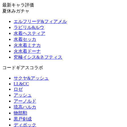
最新キャラ評価
夏休みガチャ
エルフリーデ&フィアメル
ラビリル&ルウ
水着ヘスティア
水着セッカ
火水着ミナカ
火水着ドーナ
究極イシス&ネフティス
コードギアスコラボ
サクヤ&アッシュ
LL&CC
ロゼ
アッシュ
アーノルド
琉高ハルカ
物部勲
黒戸剣成
ディボック