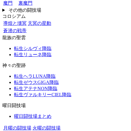
魔門
裏魔門
その他の闘技場
コロシアム
導煌と壊冥
天冥の星動
蒼潜の戦帝
龍族の聖雲
転生シルヴィ降臨
転生リューネ降臨
神々の聖跡
転生ヘラLUNA降臨
転生ゼウスGIGA降臨
転生アテナNON降臨
転生ヴァルキリーCIEL降臨
曜日闘技場
曜日闘技場まとめ
月曜の闘技場
火曜の闘技場