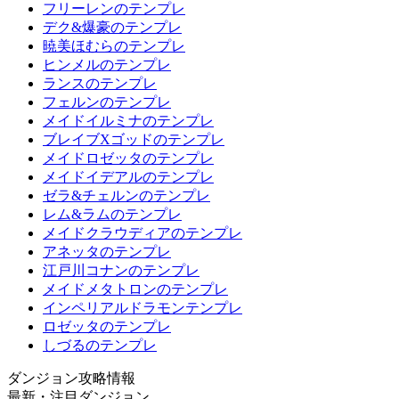
フリーレンのテンプレ
デク&爆豪のテンプレ
暁美ほむらのテンプレ
ヒンメルのテンプレ
ランスのテンプレ
フェルンのテンプレ
メイドイルミナのテンプレ
ブレイブXゴッドのテンプレ
メイドロゼッタのテンプレ
メイドイデアルのテンプレ
ゼラ&チェルンのテンプレ
レム&ラムのテンプレ
メイドクラウディアのテンプレ
アネッタのテンプレ
江戸川コナンのテンプレ
メイドメタトロンのテンプレ
インペリアルドラモンテンプレ
ロゼッタのテンプレ
しづるのテンプレ
ダンジョン攻略情報
最新・注目ダンジョン