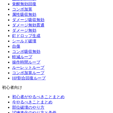
覚醒無効回復
コンボ加算
属性吸収無効
ダメージ吸収無効
ダメージ無効貫通
ダメージ無効
釘ドロップ生成
シールド破壊
自傷
コンボ吸収無効
軽減ループ
操作時間ループ
ルーレットループ
コンボ加算ループ
HP割合回復ループ
初心者向け
初心者がやるべきことまとめ
今やるべきことまとめ
部位破壊のやり方
試練進化のやり方と条件