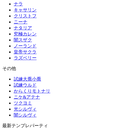
ナラ
キャサリン
クリストフ
ニーナ
ナタリア
究極カレン
闇スザク
ノーランド
皇帝サクラ
ラズベリー
その他
試練大喬小喬
試練ウルド
からくりモトナリ
ニケ&アテナ
ツクヨミ
光シルヴィ
闇シルヴィ
最新テンプレパーティ