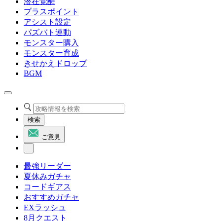
潜在覚醒
プラスポイント
アシスト設定
パズバト連動
モンスター購入
モンスター育成
きせかえドロップ
BGM
検索
ご意見
最強リーダー
夏休みガチャ
コードギアス
おすすめガチャ
EXラッシュ
8月クエスト