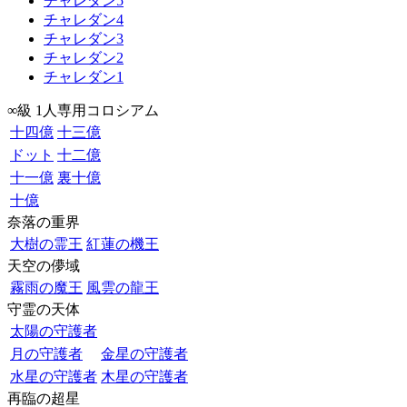
チャレダン5
チャレダン4
チャレダン3
チャレダン2
チャレダン1
∞級 1人専用コロシアム
十四億
十三億
ドット
十二億
十一億
裏十億
十億
奈落の重界
大樹の霊王
紅蓮の機王
天空の儚域
霧雨の魔王
風雲の龍王
守霊の天体
太陽の守護者
月の守護者
金星の守護者
水星の守護者
木星の守護者
再臨の超星